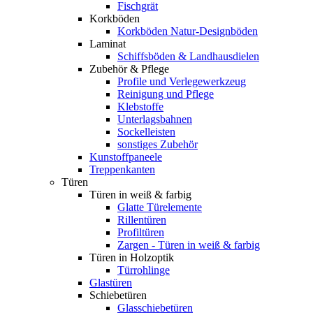
Fischgrät
Korkböden
Korkböden Natur-Designböden
Laminat
Schiffsböden & Landhausdielen
Zubehör & Pflege
Profile und Verlegewerkzeug
Reinigung und Pflege
Klebstoffe
Unterlagsbahnen
Sockelleisten
sonstiges Zubehör
Kunstoffpaneele
Treppenkanten
Türen
Türen in weiß & farbig
Glatte Türelemente
Rillentüren
Profiltüren
Zargen - Türen in weiß & farbig
Türen in Holzoptik
Türrohlinge
Glastüren
Schiebetüren
Glasschiebetüren