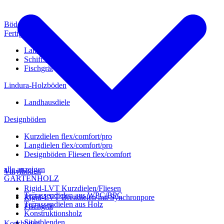
Böden
Fertigparkett
Landhausdiele
Schiffsboden
Fischgrät
Lindura-Holzböden
Landhausdiele
Designböden
Kurzdielen flex/comfort/pro
Langdielen flex/comfort/pro
Designböden Fliesen flex/comfort
alle anzeigen
Vinylböden
GARTENHOLZ
Rigid-LVT Kurzdielen/Fliesen
Terrassendielen aus WPC/BPC
Rigid-LVT Breitdielen mit Synchronpore
Terrassendielen aus Holz
Fischgrät
Konstruktionsholz
Sichtblenden
Korkböden