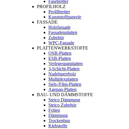
Fasebretter
PROFILHOLZ
Profilbretter
Kunststoffpaneele
FASSADE
Holzfassade
Fassadenplatten
Zubehör
WPC-Fassade
PLATTENWERKSTOFFE
OSB-Platten
ESB-Platten
Verlegespanplatten
3-Schicht-Platten
Nadelsperrholz
Multiplexplatten
Sieb-/Film-Platten
Agepan-Platten
BAU- UND DÄMMSTOFFE
Steico Dämmung
Steico Zubehör
Folien
Dämmung
Trockenbau
Klebstoffe