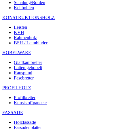
Schalung/Bohlen
Keilbohlen
KONSTRUKTIONSHOLZ
Leisten
KVH
Rahmenholz
BSH / Leimbinder
HOBELWARE
Glattkantbretter
Latten gehobelt
Rauspund
Fasebretter
PROFILHOLZ
Profilbretter
Kunststoffpaneele
FASSADE
Holzfassade
Fassadenplatten