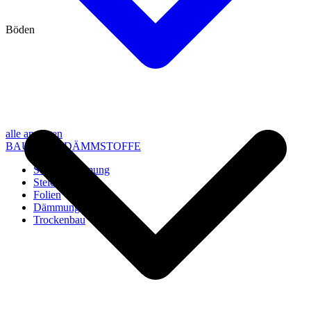
Böden
alle anzeigen
BAU- UND DÄMMSTOFFE
Steico Dämmung
Steico Zubehör
Folien
Dämmung
Trockenbau