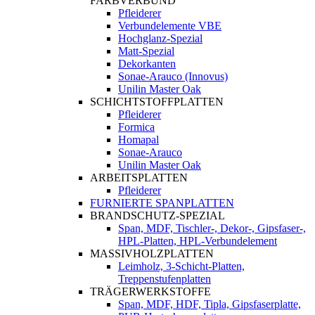
FARBVERBUND
Pfleiderer
Verbundelemente VBE
Hochglanz-Spezial
Matt-Spezial
Dekorkanten
Sonae-Arauco (Innovus)
Unilin Master Oak
SCHICHTSTOFFPLATTEN
Pfleiderer
Formica
Homapal
Sonae-Arauco
Unilin Master Oak
ARBEITSPLATTEN
Pfleiderer
FURNIERTE SPANPLATTEN
BRANDSCHUTZ-SPEZIAL
Span, MDF, Tischler-, Dekor-, Gipsfaser-,
HPL-Platten, HPL-Verbundelement
MASSIVHOLZPLATTEN
Leimholz, 3-Schicht-Platten,
Treppenstufenplatten
TRÄGERWERKSTOFFE
Span, MDF, HDF, Tipla, Gipsfaserplatte,