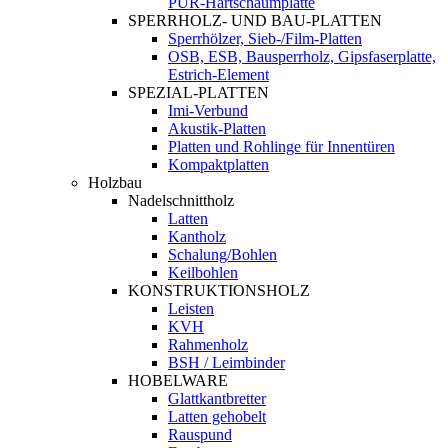
PUR-Hartschaumplatte
SPERRHOLZ- UND BAU-PLATTEN
Sperrhölzer, Sieb-/Film-Platten
OSB, ESB, Bausperrholz, Gipsfaserplatte,
Estrich-Element
SPEZIAL-PLATTEN
Imi-Verbund
Akustik-Platten
Platten und Rohlinge für Innentüren
Kompaktplatten
Holzbau
Nadelschnittholz
Latten
Kantholz
Schalung/Bohlen
Keilbohlen
KONSTRUKTIONSHOLZ
Leisten
KVH
Rahmenholz
BSH / Leimbinder
HOBELWARE
Glattkantbretter
Latten gehobelt
Rauspund