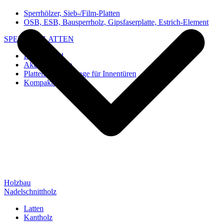
Sperrhölzer, Sieb-/Film-Platten
OSB, ESB, Bausperrholz, Gipsfaserplatte, Estrich-Element
SPEZIAL-PLATTEN
Imi-Verbund
Akustik-Platten
Platten und Rohlinge für Innentüren
Kompaktplatten
Holzbau
Nadelschnittholz
Latten
Kantholz