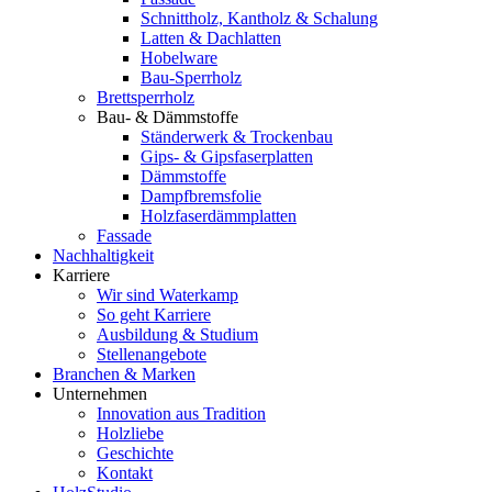
Schnittholz, Kantholz & Schalung
Latten & Dachlatten
Hobelware
Bau-Sperrholz
Brettsperrholz
Bau- & Dämmstoffe
Ständerwerk & Trockenbau
Gips- & Gipsfaserplatten
Dämmstoffe
Dampfbremsfolie
Holzfaserdämmplatten
Fassade
Nachhaltigkeit
Karriere
Wir sind Waterkamp
So geht Karriere
Ausbildung & Studium
Stellenangebote
Branchen & Marken
Unternehmen
Innovation aus Tradition
Holzliebe
Geschichte
Kontakt