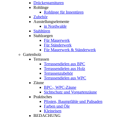
Drückergarnituren
Rohlinge
Rohlinge für Innentüren
Zubehör
Ausstellungselemente
in Nordwalde
Stahltüren
Stahlzargen
Für Mauerwerk
Für Ständerwerk
Für Mauerwerk & Ständerwerk
Gartenholz
Terrassen
Terrassendielen aus BPC
Terrassendielen aus Holz
Terrassenzubehör
Terrassendielen aus WPC
Zäune
BPC-, WPC-Zäune
Sichtschutz und Vorgartenzäune
Praktisches
Pfosten, Baumpfähle und Palisaden
Farben und Öle
Kleineisen
BEDACHUNG