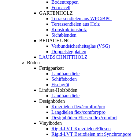
Bodentreppen
Fermacell
GARTENHOLZ
Terrassendielen aus WPC/BPC
Terrassendielen aus Holz
Konstruktionsholz
Sichtblenden
BEDACHUNG
Verbundsicherheitsglas (VSG)
Doppelstegplatten
LAUBSCHNITTHOLZ
Böden
Fertigparkett
Landhausdiele
Schiffsboden
Fischgrät
Lindura-Holzböden
Landhausdiele
Designböden
Kurzdielen flex/comfort/pro
Langdielen flex/comfort/pro
Designböden Fliesen flex/comfort
Vinylböden
Rigid-LVT Kurzdielen/Fliesen
Rigid-LVT Breitdielen mit Synchronpore