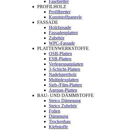
Fasebretter
PROFILHOLZ
Profilbretter
Kunststoffpaneele
FASSADE
Holzfassade
Fassadenplatten
Zubehör
WPC-Fassade
PLATTENWERKSTOFFE
OSB-Platten
ESB-Platten
Verlegespanplatten
3-Schicht-Platten
Nadelsperrholz
Multiplexplatten
Sieb-/Film-Platten
Agepan-Platten
BAU- UND DÄMMSTOFFE
Steico Dämmung
Steico Zubehör
Folien
Dämmung
Trockenbau
Klebstoffe