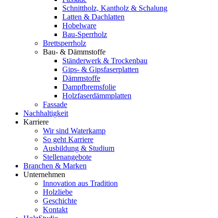
Schnittholz, Kantholz & Schalung
Latten & Dachlatten
Hobelware
Bau-Sperrholz
Brettsperrholz
Bau- & Dämmstoffe
Ständerwerk & Trockenbau
Gips- & Gipsfaserplatten
Dämmstoffe
Dampfbremsfolie
Holzfaserdämmplatten
Fassade
Nachhaltigkeit
Karriere
Wir sind Waterkamp
So geht Karriere
Ausbildung & Studium
Stellenangebote
Branchen & Marken
Unternehmen
Innovation aus Tradition
Holzliebe
Geschichte
Kontakt