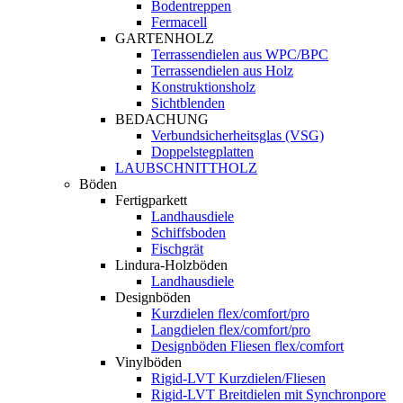
Bodentreppen
Fermacell
GARTENHOLZ
Terrassendielen aus WPC/BPC
Terrassendielen aus Holz
Konstruktionsholz
Sichtblenden
BEDACHUNG
Verbundsicherheitsglas (VSG)
Doppelstegplatten
LAUBSCHNITTHOLZ
Böden
Fertigparkett
Landhausdiele
Schiffsboden
Fischgrät
Lindura-Holzböden
Landhausdiele
Designböden
Kurzdielen flex/comfort/pro
Langdielen flex/comfort/pro
Designböden Fliesen flex/comfort
Vinylböden
Rigid-LVT Kurzdielen/Fliesen
Rigid-LVT Breitdielen mit Synchronpore