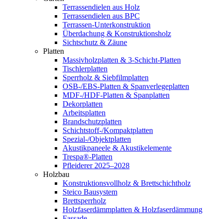
Terrassendielen aus Holz
Terrassendielen aus BPC
Terrassen-Unterkonstruktion
Überdachung & Konstruktionsholz
Sichtschutz & Zäune
Platten
Massivholzplatten & 3-Schicht-Platten
Tischlerplatten
Sperrholz & Siebfilmplatten
OSB-/EBS-Platten & Spanverlegeplatten
MDF-/HDF-Platten & Spanplatten
Dekorplatten
Arbeitsplatten
Brandschutzplatten
Schichtstoff-/Kompaktplatten
Spezial-/Objektplatten
Akustikpaneele & Akustikelemente
Trespa®-Platten
Pfleiderer 2025–2028
Holzbau
Konstruktionsvollholz & Brettschichtholz
Steico Bausystem
Brettsperrholz
Holzfaserdämmplatten & Holzfaserdämmung
Fassade