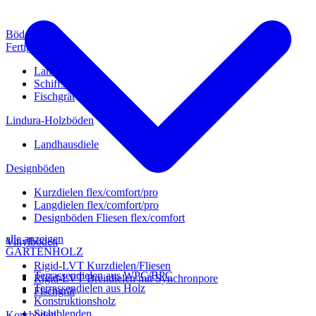
Böden
Fertigparkett
Landhausdiele
Schiffsboden
Fischgrät
Lindura-Holzböden
Landhausdiele
Designböden
Kurzdielen flex/comfort/pro
Langdielen flex/comfort/pro
Designböden Fliesen flex/comfort
alle anzeigen
Vinylböden
GARTENHOLZ
Rigid-LVT Kurzdielen/Fliesen
Terrassendielen aus WPC/BPC
Rigid-LVT Breitdielen mit Synchronpore
Terrassendielen aus Holz
Fischgrät
Konstruktionsholz
Sichtblenden
Korkböden