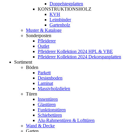
Doppelstegplatten
KONSTRUKTIONSHOLZ
KVH
Leimbinder
Gartenholz
Muster & Kataloge
Sonderposten
Pfleiderer
Outlet
Pfleiderer Kollektion 2024 HPL & VBE
Pfleiderer Kollektion 2024 Dekorspanplatten
Sortiment
Böden
Parkett
Designboden
Laminat
Massivholzdielen
Türen
Innentüren
Glastüren
Funktionstüren
Schiebetüren
Alu-Rahmentüren & Lofttüren
Wand & Decke
Garten