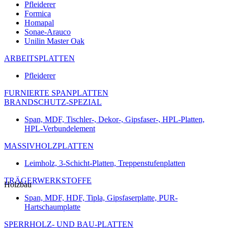
Pfleiderer
Formica
Homapal
Sonae-Arauco
Unilin Master Oak
ARBEITSPLATTEN
Pfleiderer
FURNIERTE SPANPLATTEN
BRANDSCHUTZ-SPEZIAL
Span, MDF, Tischler-, Dekor-, Gipsfaser-, HPL-Platten,
HPL-Verbundelement
MASSIVHOLZPLATTEN
Leimholz, 3-Schicht-Platten, Treppenstufenplatten
TRÄGERWERKSTOFFE
Holzbau
Span, MDF, HDF, Tipla, Gipsfaserplatte, PUR-
Hartschaumplatte
SPERRHOLZ- UND BAU-PLATTEN