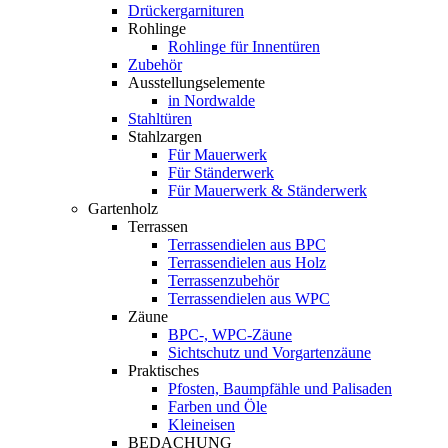
Drückergarnituren
Rohlinge
Rohlinge für Innentüren
Zubehör
Ausstellungselemente
in Nordwalde
Stahltüren
Stahlzargen
Für Mauerwerk
Für Ständerwerk
Für Mauerwerk & Ständerwerk
Gartenholz
Terrassen
Terrassendielen aus BPC
Terrassendielen aus Holz
Terrassenzubehör
Terrassendielen aus WPC
Zäune
BPC-, WPC-Zäune
Sichtschutz und Vorgartenzäune
Praktisches
Pfosten, Baumpfähle und Palisaden
Farben und Öle
Kleineisen
BEDACHUNG