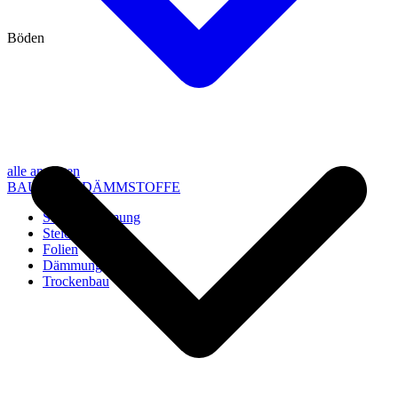
Böden
alle anzeigen
BAU- UND DÄMMSTOFFE
Steico Dämmung
Steico Zubehör
Folien
Dämmung
Trockenbau