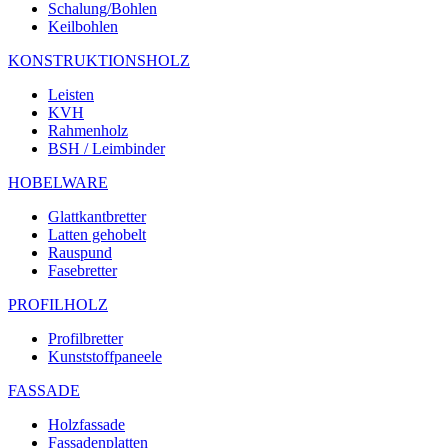
Schalung/Bohlen
Keilbohlen
KONSTRUKTIONSHOLZ
Leisten
KVH
Rahmenholz
BSH / Leimbinder
HOBELWARE
Glattkantbretter
Latten gehobelt
Rauspund
Fasebretter
PROFILHOLZ
Profilbretter
Kunststoffpaneele
FASSADE
Holzfassade
Fassadenplatten