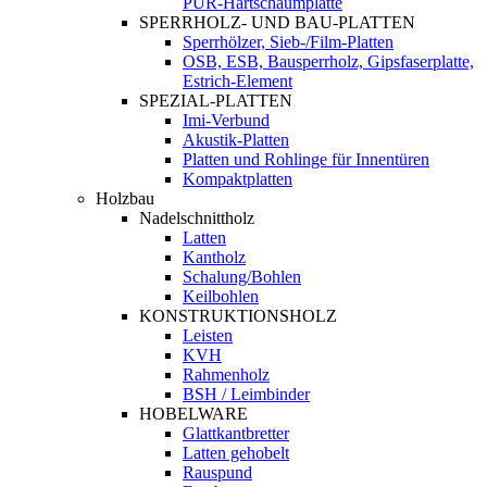
PUR-Hartschaumplatte
SPERRHOLZ- UND BAU-PLATTEN
Sperrhölzer, Sieb-/Film-Platten
OSB, ESB, Bausperrholz, Gipsfaserplatte,
Estrich-Element
SPEZIAL-PLATTEN
Imi-Verbund
Akustik-Platten
Platten und Rohlinge für Innentüren
Kompaktplatten
Holzbau
Nadelschnittholz
Latten
Kantholz
Schalung/Bohlen
Keilbohlen
KONSTRUKTIONSHOLZ
Leisten
KVH
Rahmenholz
BSH / Leimbinder
HOBELWARE
Glattkantbretter
Latten gehobelt
Rauspund