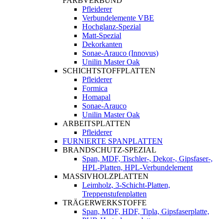
FARBVERBUND
Pfleiderer
Verbundelemente VBE
Hochglanz-Spezial
Matt-Spezial
Dekorkanten
Sonae-Arauco (Innovus)
Unilin Master Oak
SCHICHTSTOFFPLATTEN
Pfleiderer
Formica
Homapal
Sonae-Arauco
Unilin Master Oak
ARBEITSPLATTEN
Pfleiderer
FURNIERTE SPANPLATTEN
BRANDSCHUTZ-SPEZIAL
Span, MDF, Tischler-, Dekor-, Gipsfaser-,
HPL-Platten, HPL-Verbundelement
MASSIVHOLZPLATTEN
Leimholz, 3-Schicht-Platten,
Treppenstufenplatten
TRÄGERWERKSTOFFE
Span, MDF, HDF, Tipla, Gipsfaserplatte,