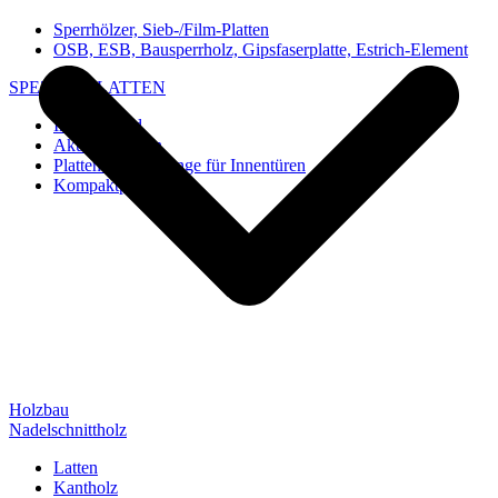
Sperrhölzer, Sieb-/Film-Platten
OSB, ESB, Bausperrholz, Gipsfaserplatte, Estrich-Element
SPEZIAL-PLATTEN
Imi-Verbund
Akustik-Platten
Platten und Rohlinge für Innentüren
Kompaktplatten
Holzbau
Nadelschnittholz
Latten
Kantholz