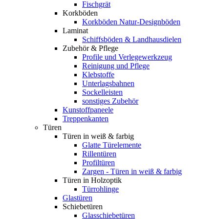
Fischgrät
Korkböden
Korkböden Natur-Designböden
Laminat
Schiffsböden & Landhausdielen
Zubehör & Pflege
Profile und Verlegewerkzeug
Reinigung und Pflege
Klebstoffe
Unterlagsbahnen
Sockelleisten
sonstiges Zubehör
Kunstoffpaneele
Treppenkanten
Türen
Türen in weiß & farbig
Glatte Türelemente
Rillentüren
Profiltüren
Zargen - Türen in weiß & farbig
Türen in Holzoptik
Türrohlinge
Glastüren
Schiebetüren
Glasschiebetüren