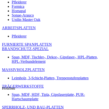
Pfleiderer
Formica
Homapal
Sonae-Arauco
Unilin Master Oak
ARBEITSPLATTEN
Pfleiderer
FURNIERTE SPANPLATTEN
BRANDSCHUTZ-SPEZIAL
Span, MDF, Tischler-, Dekor-, Gipsfaser-, HPL-Platten,
HPL-Verbundelement
MASSIVHOLZPLATTEN
Leimholz, 3-Schicht-Platten, Treppenstufenplatten
TRÄGERWERKSTOFFE
Holzbau
Span, MDF, HDF, Tipla, Gipsfaserplatte, PUR-
Hartschaumplatte
SPERRHOLZ- UND BAU-PLATTEN