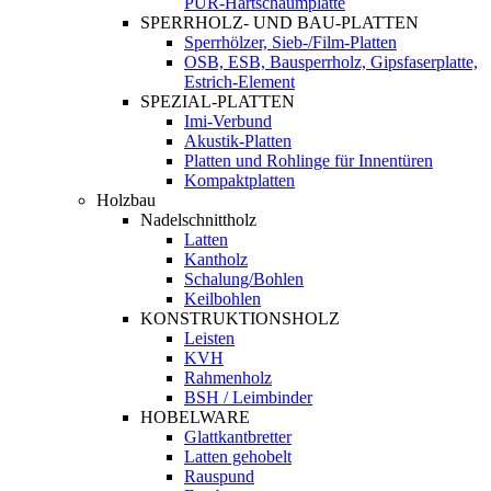
PUR-Hartschaumplatte
SPERRHOLZ- UND BAU-PLATTEN
Sperrhölzer, Sieb-/Film-Platten
OSB, ESB, Bausperrholz, Gipsfaserplatte,
Estrich-Element
SPEZIAL-PLATTEN
Imi-Verbund
Akustik-Platten
Platten und Rohlinge für Innentüren
Kompaktplatten
Holzbau
Nadelschnittholz
Latten
Kantholz
Schalung/Bohlen
Keilbohlen
KONSTRUKTIONSHOLZ
Leisten
KVH
Rahmenholz
BSH / Leimbinder
HOBELWARE
Glattkantbretter
Latten gehobelt
Rauspund