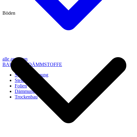
Böden
alle anzeigen
BAU- UND DÄMMSTOFFE
Steico Dämmung
Steico Zubehör
Folien
Dämmung
Trockenbau