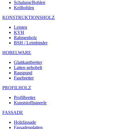
Schalung/Bohlen
Keilbohlen
KONSTRUKTIONSHOLZ
Leisten
KVH
Rahmenholz
BSH / Leimbinder
HOBELWARE
Glattkantbretter
Latten gehobelt
Rauspund
Fasebretter
PROFILHOLZ
Profilbretter
Kunststoffpaneele
FASSADE
Holzfassade
Fassadenplatten