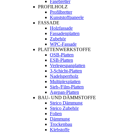
Fasebretter
PROFILHOLZ
Profilbretter
Kunststoffpaneele
FASSADE
Holzfassade
Fassadenplatten
Zubehör
WPC-Fassade
PLATTENWERKSTOFFE
OSB-Platten
ESB-Platten
Verlegespanplatten
3-Schicht-Platten
Nadelsperrholz
Multiplexplatten
Sieb-/Film-Platten
Agepan-Platten
BAU- UND DÄMMSTOFFE
Steico Dämmung
Steico Zubehör
Folien
Dämmung
Trockenbau
Klebstoffe