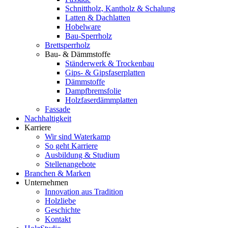
Schnittholz, Kantholz & Schalung
Latten & Dachlatten
Hobelware
Bau-Sperrholz
Brettsperrholz
Bau- & Dämmstoffe
Ständerwerk & Trockenbau
Gips- & Gipsfaserplatten
Dämmstoffe
Dampfbremsfolie
Holzfaserdämmplatten
Fassade
Nachhaltigkeit
Karriere
Wir sind Waterkamp
So geht Karriere
Ausbildung & Studium
Stellenangebote
Branchen & Marken
Unternehmen
Innovation aus Tradition
Holzliebe
Geschichte
Kontakt