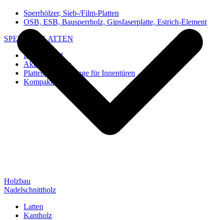
Sperrhölzer, Sieb-/Film-Platten
OSB, ESB, Bausperrholz, Gipsfaserplatte, Estrich-Element
SPEZIAL-PLATTEN
Imi-Verbund
Akustik-Platten
Platten und Rohlinge für Innentüren
Kompaktplatten
Holzbau
Nadelschnittholz
Latten
Kantholz