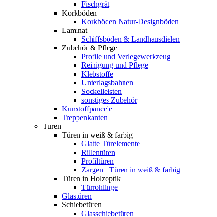
Fischgrät
Korkböden
Korkböden Natur-Designböden
Laminat
Schiffsböden & Landhausdielen
Zubehör & Pflege
Profile und Verlegewerkzeug
Reinigung und Pflege
Klebstoffe
Unterlagsbahnen
Sockelleisten
sonstiges Zubehör
Kunstoffpaneele
Treppenkanten
Türen
Türen in weiß & farbig
Glatte Türelemente
Rillentüren
Profiltüren
Zargen - Türen in weiß & farbig
Türen in Holzoptik
Türrohlinge
Glastüren
Schiebetüren
Glasschiebetüren