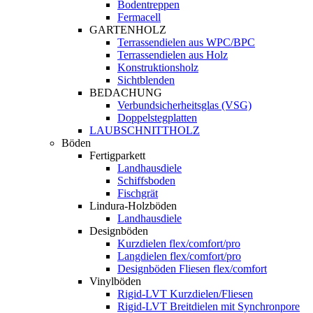
Bodentreppen
Fermacell
GARTENHOLZ
Terrassendielen aus WPC/BPC
Terrassendielen aus Holz
Konstruktionsholz
Sichtblenden
BEDACHUNG
Verbundsicherheitsglas (VSG)
Doppelstegplatten
LAUBSCHNITTHOLZ
Böden
Fertigparkett
Landhausdiele
Schiffsboden
Fischgrät
Lindura-Holzböden
Landhausdiele
Designböden
Kurzdielen flex/comfort/pro
Langdielen flex/comfort/pro
Designböden Fliesen flex/comfort
Vinylböden
Rigid-LVT Kurzdielen/Fliesen
Rigid-LVT Breitdielen mit Synchronpore