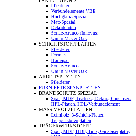
FARBVERBUND
Pfleiderer
Verbundelemente VBE
Hochglanz-Spezial
Matt-Spezial
Dekorkanten
Sonae-Arauco (Innovus)
Unilin Master Oak
SCHICHTSTOFFPLATTEN
Pfleiderer
Formica
Homapal
Sonae-Arauco
Unilin Master Oak
ARBEITSPLATTEN
Pfleiderer
FURNIERTE SPANPLATTEN
BRANDSCHUTZ-SPEZIAL
Span, MDF, Tischler-, Dekor-, Gipsfaser-,
HPL-Platten, HPL-Verbundelement
MASSIVHOLZPLATTEN
Leimholz, 3-Schicht-Platten,
Treppenstufenplatten
TRÄGERWERKSTOFFE
Span, MDF, HDF, Tipla, Gipsfaserplatte,