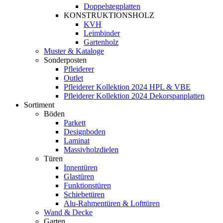
Doppelstegplatten
KONSTRUKTIONSHOLZ
KVH
Leimbinder
Gartenholz
Muster & Kataloge
Sonderposten
Pfleiderer
Outlet
Pfleiderer Kollektion 2024 HPL & VBE
Pfleiderer Kollektion 2024 Dekorspanplatten
Sortiment
Böden
Parkett
Designboden
Laminat
Massivholzdielen
Türen
Innentüren
Glastüren
Funktionstüren
Schiebetüren
Alu-Rahmentüren & Lofttüren
Wand & Decke
Garten