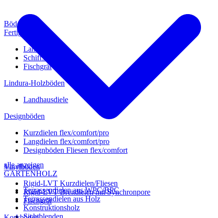
Böden
Fertigparkett
Landhausdiele
Schiffsboden
Fischgrät
Lindura-Holzböden
Landhausdiele
Designböden
Kurzdielen flex/comfort/pro
Langdielen flex/comfort/pro
Designböden Fliesen flex/comfort
alle anzeigen
Vinylböden
GARTENHOLZ
Rigid-LVT Kurzdielen/Fliesen
Terrassendielen aus WPC/BPC
Rigid-LVT Breitdielen mit Synchronpore
Terrassendielen aus Holz
Fischgrät
Konstruktionsholz
Sichtblenden
Korkböden