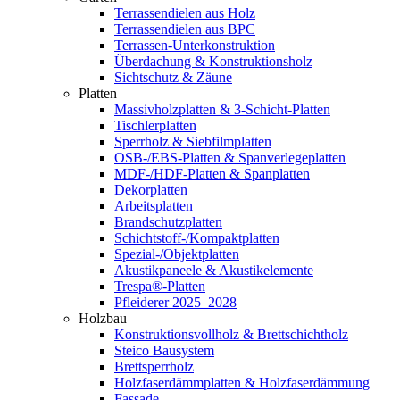
Terrassendielen aus Holz
Terrassendielen aus BPC
Terrassen-Unterkonstruktion
Überdachung & Konstruktionsholz
Sichtschutz & Zäune
Platten
Massivholzplatten & 3-Schicht-Platten
Tischlerplatten
Sperrholz & Siebfilmplatten
OSB-/EBS-Platten & Spanverlegeplatten
MDF-/HDF-Platten & Spanplatten
Dekorplatten
Arbeitsplatten
Brandschutzplatten
Schichtstoff-/Kompaktplatten
Spezial-/Objektplatten
Akustikpaneele & Akustikelemente
Trespa®-Platten
Pfleiderer 2025–2028
Holzbau
Konstruktionsvollholz & Brettschichtholz
Steico Bausystem
Brettsperrholz
Holzfaserdämmplatten & Holzfaserdämmung
Fassade