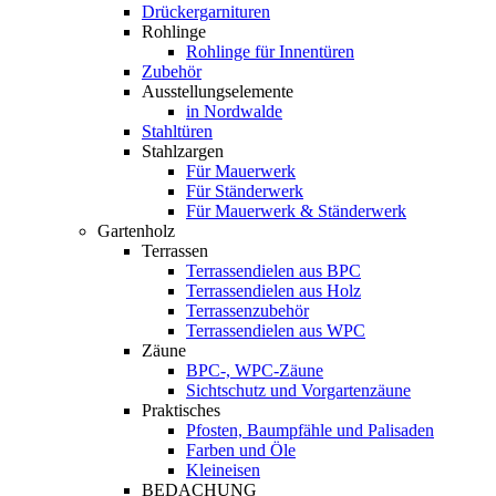
Drückergarnituren
Rohlinge
Rohlinge für Innentüren
Zubehör
Ausstellungselemente
in Nordwalde
Stahltüren
Stahlzargen
Für Mauerwerk
Für Ständerwerk
Für Mauerwerk & Ständerwerk
Gartenholz
Terrassen
Terrassendielen aus BPC
Terrassendielen aus Holz
Terrassenzubehör
Terrassendielen aus WPC
Zäune
BPC-, WPC-Zäune
Sichtschutz und Vorgartenzäune
Praktisches
Pfosten, Baumpfähle und Palisaden
Farben und Öle
Kleineisen
BEDACHUNG