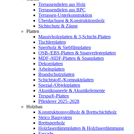
Terrassendielen aus Holz
Terrassendielen aus BPC
Terrassen-Unterkonstruktion
Überdachung & Konstruktionsholz
Sichtschutz & Zäune
Platten
Massivholzplatten & 3-Schicht-Platten
Tischlerplatten
Sperrholz & Siebfilmplatten
OSB-/EBS-Platten & Spanverlegeplatten
MDF-/HDF-Platten & Spanplatten
Dekorplatten
Arbeitsplatten
Brandschutzplatten
Schichtstoff-/Kompaktplatten
Spezial-/Objektplatten
Akustikpaneele & Akustikelemente
Trespa®-Platten
Pfleiderer 2025–2028
Holzbau
Konstruktionsvollholz & Brettschichtholz
Steico Bausystem
Brettsperrholz
Holzfaserdämmplatten & Holzfaserdämmung
Fassade