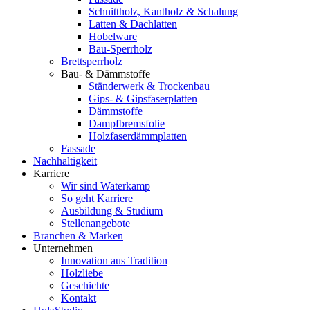
Schnittholz, Kantholz & Schalung
Latten & Dachlatten
Hobelware
Bau-Sperrholz
Brettsperrholz
Bau- & Dämmstoffe
Ständerwerk & Trockenbau
Gips- & Gipsfaserplatten
Dämmstoffe
Dampfbremsfolie
Holzfaserdämmplatten
Fassade
Nachhaltigkeit
Karriere
Wir sind Waterkamp
So geht Karriere
Ausbildung & Studium
Stellenangebote
Branchen & Marken
Unternehmen
Innovation aus Tradition
Holzliebe
Geschichte
Kontakt