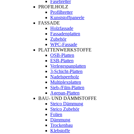
Fasebretter
PROFILHOLZ
Profilbretter
Kunststoffpaneele
FASSADE
Holzfassade
Fassadenplatten
Zubehör
WPC-Fassade
PLATTENWERKSTOFFE
OSB-Platten
ESB-Platten
Verlegespanplatten
3-Schicht-Platten
Nadelsperrholz
Multiplexplatten
Sieb-/Film-Platten
Agepan-Platten
BAU- UND DÄMMSTOFFE
Steico Dämmung
Steico Zubehör
Folien
Dämmung
Trockenbau
Klebstoffe