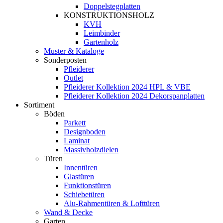
Doppelstegplatten
KONSTRUKTIONSHOLZ
KVH
Leimbinder
Gartenholz
Muster & Kataloge
Sonderposten
Pfleiderer
Outlet
Pfleiderer Kollektion 2024 HPL & VBE
Pfleiderer Kollektion 2024 Dekorspanplatten
Sortiment
Böden
Parkett
Designboden
Laminat
Massivholzdielen
Türen
Innentüren
Glastüren
Funktionstüren
Schiebetüren
Alu-Rahmentüren & Lofttüren
Wand & Decke
Garten