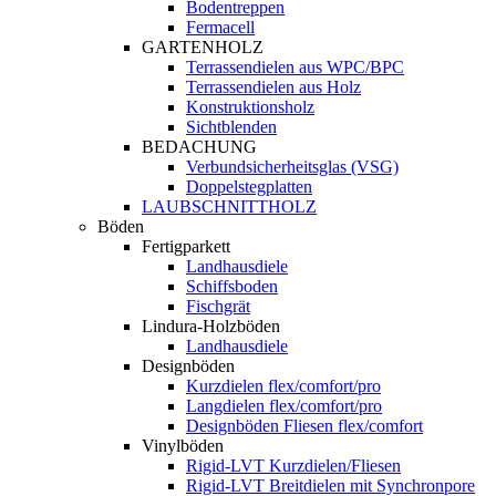
Bodentreppen
Fermacell
GARTENHOLZ
Terrassendielen aus WPC/BPC
Terrassendielen aus Holz
Konstruktionsholz
Sichtblenden
BEDACHUNG
Verbundsicherheitsglas (VSG)
Doppelstegplatten
LAUBSCHNITTHOLZ
Böden
Fertigparkett
Landhausdiele
Schiffsboden
Fischgrät
Lindura-Holzböden
Landhausdiele
Designböden
Kurzdielen flex/comfort/pro
Langdielen flex/comfort/pro
Designböden Fliesen flex/comfort
Vinylböden
Rigid-LVT Kurzdielen/Fliesen
Rigid-LVT Breitdielen mit Synchronpore