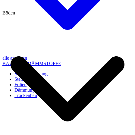
Böden
alle anzeigen
BAU- UND DÄMMSTOFFE
Steico Dämmung
Steico Zubehör
Folien
Dämmung
Trockenbau