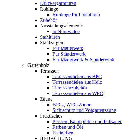
Drückergarnituren
Rohlinge
Rohlinge für Innentüren
Zubehör
Ausstellungselemente
in Nordwalde
Stahltüren
Stahlzargen
Für Mauerwerk
Für Ständerwerk
Für Mauerwerk & Ständerwerk
Gartenholz
Terrassen
Terrassendielen aus BPC
Terrassendielen aus Holz
Terrassenzubehör
Terrassendielen aus WPC
Zäune
BPC-, WPC-Zäune
Sichtschutz und Vorgartenzäune
Praktisches
Pfosten, Baumpfähle und Palisaden
Farben und Öle
Kleineisen
BEDACHUNG