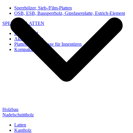
Sperrhölzer, Sieb-/Film-Platten
OSB, ESB, Bausperrholz, Gipsfaserplatte, Estrich-Element
SPEZIAL-PLATTEN
Imi-Verbund
Akustik-Platten
Platten und Rohlinge für Innentüren
Kompaktplatten
Holzbau
Nadelschnittholz
Latten
Kantholz