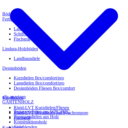
Böden
Fertigparkett
Landhausdiele
Schiffsboden
Fischgrät
Lindura-Holzböden
Landhausdiele
Designböden
Kurzdielen flex/comfort/pro
Langdielen flex/comfort/pro
Designböden Fliesen flex/comfort
alle anzeigen
Vinylböden
GARTENHOLZ
Rigid-LVT Kurzdielen/Fliesen
Terrassendielen aus WPC/BPC
Rigid-LVT Breitdielen mit Synchronpore
Terrassendielen aus Holz
Fischgrät
Konstruktionsholz
Sichtblenden
Korkböden