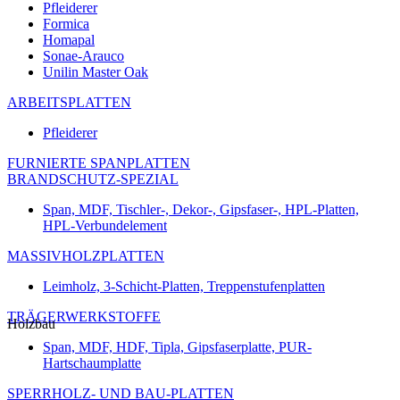
Pfleiderer
Formica
Homapal
Sonae-Arauco
Unilin Master Oak
ARBEITSPLATTEN
Pfleiderer
FURNIERTE SPANPLATTEN
BRANDSCHUTZ-SPEZIAL
Span, MDF, Tischler-, Dekor-, Gipsfaser-, HPL-Platten,
HPL-Verbundelement
MASSIVHOLZPLATTEN
Leimholz, 3-Schicht-Platten, Treppenstufenplatten
TRÄGERWERKSTOFFE
Holzbau
Span, MDF, HDF, Tipla, Gipsfaserplatte, PUR-
Hartschaumplatte
SPERRHOLZ- UND BAU-PLATTEN