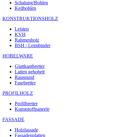
Schalung/Bohlen
Keilbohlen
KONSTRUKTIONSHOLZ
Leisten
KVH
Rahmenholz
BSH / Leimbinder
HOBELWARE
Glattkantbretter
Latten gehobelt
Rauspund
Fasebretter
PROFILHOLZ
Profilbretter
Kunststoffpaneele
FASSADE
Holzfassade
Fassadenplatten