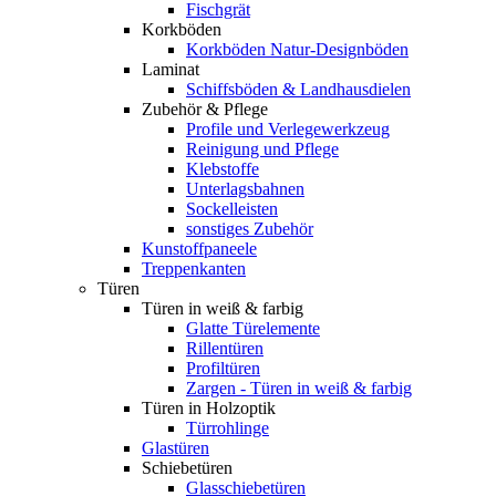
Fischgrät
Korkböden
Korkböden Natur-Designböden
Laminat
Schiffsböden & Landhausdielen
Zubehör & Pflege
Profile und Verlegewerkzeug
Reinigung und Pflege
Klebstoffe
Unterlagsbahnen
Sockelleisten
sonstiges Zubehör
Kunstoffpaneele
Treppenkanten
Türen
Türen in weiß & farbig
Glatte Türelemente
Rillentüren
Profiltüren
Zargen - Türen in weiß & farbig
Türen in Holzoptik
Türrohlinge
Glastüren
Schiebetüren
Glasschiebetüren