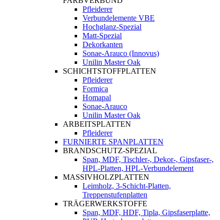
FARBVERBUND
Pfleiderer
Verbundelemente VBE
Hochglanz-Spezial
Matt-Spezial
Dekorkanten
Sonae-Arauco (Innovus)
Unilin Master Oak
SCHICHTSTOFFPLATTEN
Pfleiderer
Formica
Homapal
Sonae-Arauco
Unilin Master Oak
ARBEITSPLATTEN
Pfleiderer
FURNIERTE SPANPLATTEN
BRANDSCHUTZ-SPEZIAL
Span, MDF, Tischler-, Dekor-, Gipsfaser-,
HPL-Platten, HPL-Verbundelement
MASSIVHOLZPLATTEN
Leimholz, 3-Schicht-Platten,
Treppenstufenplatten
TRÄGERWERKSTOFFE
Span, MDF, HDF, Tipla, Gipsfaserplatte,