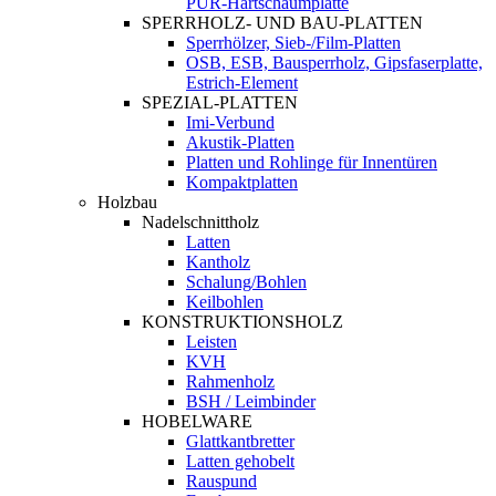
PUR-Hartschaumplatte
SPERRHOLZ- UND BAU-PLATTEN
Sperrhölzer, Sieb-/Film-Platten
OSB, ESB, Bausperrholz, Gipsfaserplatte,
Estrich-Element
SPEZIAL-PLATTEN
Imi-Verbund
Akustik-Platten
Platten und Rohlinge für Innentüren
Kompaktplatten
Holzbau
Nadelschnittholz
Latten
Kantholz
Schalung/Bohlen
Keilbohlen
KONSTRUKTIONSHOLZ
Leisten
KVH
Rahmenholz
BSH / Leimbinder
HOBELWARE
Glattkantbretter
Latten gehobelt
Rauspund