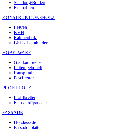
Schalung/Bohlen
Keilbohlen
KONSTRUKTIONSHOLZ
Leisten
KVH
Rahmenholz
BSH / Leimbinder
HOBELWARE
Glattkantbretter
Latten gehobelt
Rauspund
Fasebretter
PROFILHOLZ
Profilbretter
Kunststoffpaneele
FASSADE
Holzfassade
Fassadenplatten