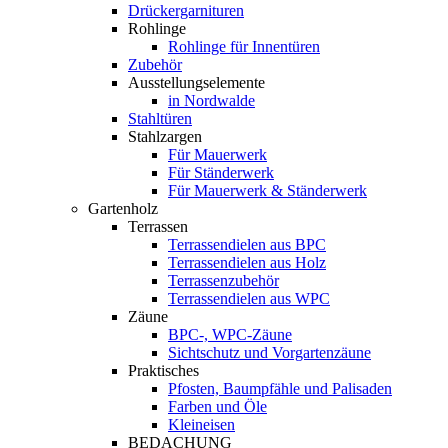
Drückergarnituren
Rohlinge
Rohlinge für Innentüren
Zubehör
Ausstellungselemente
in Nordwalde
Stahltüren
Stahlzargen
Für Mauerwerk
Für Ständerwerk
Für Mauerwerk & Ständerwerk
Gartenholz
Terrassen
Terrassendielen aus BPC
Terrassendielen aus Holz
Terrassenzubehör
Terrassendielen aus WPC
Zäune
BPC-, WPC-Zäune
Sichtschutz und Vorgartenzäune
Praktisches
Pfosten, Baumpfähle und Palisaden
Farben und Öle
Kleineisen
BEDACHUNG