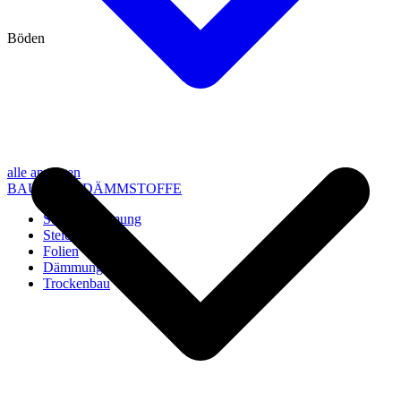
Böden
alle anzeigen
BAU- UND DÄMMSTOFFE
Steico Dämmung
Steico Zubehör
Folien
Dämmung
Trockenbau