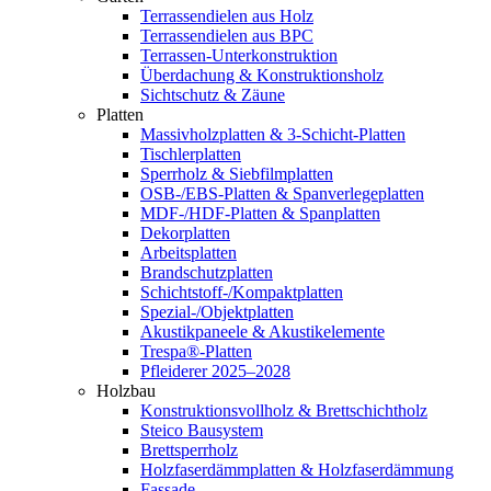
Terrassendielen aus Holz
Terrassendielen aus BPC
Terrassen-Unterkonstruktion
Überdachung & Konstruktionsholz
Sichtschutz & Zäune
Platten
Massivholzplatten & 3-Schicht-Platten
Tischlerplatten
Sperrholz & Siebfilmplatten
OSB-/EBS-Platten & Spanverlegeplatten
MDF-/HDF-Platten & Spanplatten
Dekorplatten
Arbeitsplatten
Brandschutzplatten
Schichtstoff-/Kompaktplatten
Spezial-/Objektplatten
Akustikpaneele & Akustikelemente
Trespa®-Platten
Pfleiderer 2025–2028
Holzbau
Konstruktionsvollholz & Brettschichtholz
Steico Bausystem
Brettsperrholz
Holzfaserdämmplatten & Holzfaserdämmung
Fassade