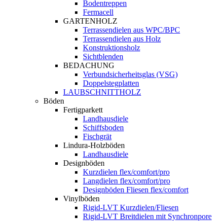
Bodentreppen
Fermacell
GARTENHOLZ
Terrassendielen aus WPC/BPC
Terrassendielen aus Holz
Konstruktionsholz
Sichtblenden
BEDACHUNG
Verbundsicherheitsglas (VSG)
Doppelstegplatten
LAUBSCHNITTHOLZ
Böden
Fertigparkett
Landhausdiele
Schiffsboden
Fischgrät
Lindura-Holzböden
Landhausdiele
Designböden
Kurzdielen flex/comfort/pro
Langdielen flex/comfort/pro
Designböden Fliesen flex/comfort
Vinylböden
Rigid-LVT Kurzdielen/Fliesen
Rigid-LVT Breitdielen mit Synchronpore