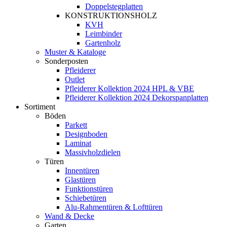
Doppelstegplatten
KONSTRUKTIONSHOLZ
KVH
Leimbinder
Gartenholz
Muster & Kataloge
Sonderposten
Pfleiderer
Outlet
Pfleiderer Kollektion 2024 HPL & VBE
Pfleiderer Kollektion 2024 Dekorspanplatten
Sortiment
Böden
Parkett
Designboden
Laminat
Massivholzdielen
Türen
Innentüren
Glastüren
Funktionstüren
Schiebetüren
Alu-Rahmentüren & Lofttüren
Wand & Decke
Garten