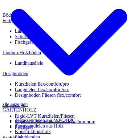
Böden
Fertigparkett
Landhausdiele
Schiffsboden
Fischgrät
Lindura-Holzböden
Landhausdiele
Designböden
Kurzdielen flex/comfort/pro
Langdielen flex/comfort/pro
Designböden Fliesen flex/comfort
alle anzeigen
Vinylböden
GARTENHOLZ
Rigid-LVT Kurzdielen/Fliesen
Terrassendielen aus WPC/BPC
Rigid-LVT Breitdielen mit Synchronpore
Terrassendielen aus Holz
Fischgrät
Konstruktionsholz
Sichtblenden
Korkböden