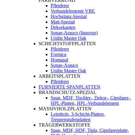
FARBVERBUND
Pfleiderer
Verbundelemente VBE
Hochglanz-Spezial
Matt-Spezial
Dekorkanten
Sonae-Arauco (Innovus)
Unilin Master Oak
SCHICHTSTOFFPLATTEN
Pfleiderer
Formica
Homapal
Sonae-Arauco
Unilin Master Oak
ARBEITSPLATTEN
Pfleiderer
FURNIERTE SPANPLATTEN
BRANDSCHUTZ-SPEZIAL
Span, MDF, Tischler-, Dekor-, Gipsfaser-,
HPL-Platten, HPL-Verbundelement
MASSIVHOLZPLATTEN
Leimholz, 3-Schicht-Platten,
Treppenstufenplatten
TRÄGERWERKSTOFFE
Span, MDF, HDF, Tipla, Gipsfaserplatte,