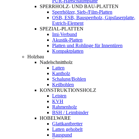
PUR-Hartschaumplatte
SPERRHOLZ- UND BAU-PLATTEN
Sperrhölzer, Sieb-/Film-Platten
OSB, ESB, Bausperrholz, Gipsfaserplatte,
Estrich-Element
SPEZIAL-PLATTEN
Imi-Verbund
Akustik-Platten
Platten und Rohlinge für Innentüren
Kompaktplatten
Holzbau
Nadelschnittholz
Latten
Kantholz
Schalung/Bohlen
Keilbohlen
KONSTRUKTIONSHOLZ
Leisten
KVH
Rahmenholz
BSH / Leimbinder
HOBELWARE
Glattkantbretter
Latten gehobelt
Rauspund