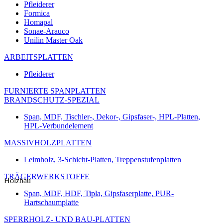
Pfleiderer
Formica
Homapal
Sonae-Arauco
Unilin Master Oak
ARBEITSPLATTEN
Pfleiderer
FURNIERTE SPANPLATTEN
BRANDSCHUTZ-SPEZIAL
Span, MDF, Tischler-, Dekor-, Gipsfaser-, HPL-Platten,
HPL-Verbundelement
MASSIVHOLZPLATTEN
Leimholz, 3-Schicht-Platten, Treppenstufenplatten
TRÄGERWERKSTOFFE
Holzbau
Span, MDF, HDF, Tipla, Gipsfaserplatte, PUR-
Hartschaumplatte
SPERRHOLZ- UND BAU-PLATTEN