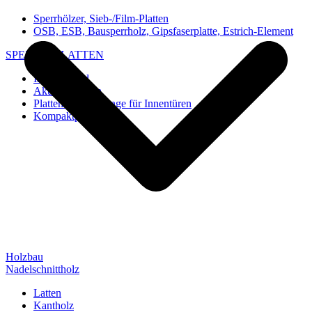
Sperrhölzer, Sieb-/Film-Platten
OSB, ESB, Bausperrholz, Gipsfaserplatte, Estrich-Element
SPEZIAL-PLATTEN
Imi-Verbund
Akustik-Platten
Platten und Rohlinge für Innentüren
Kompaktplatten
Holzbau
Nadelschnittholz
Latten
Kantholz