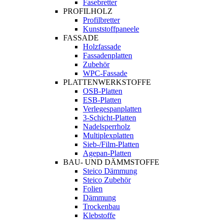
Fasebretter
PROFILHOLZ
Profilbretter
Kunststoffpaneele
FASSADE
Holzfassade
Fassadenplatten
Zubehör
WPC-Fassade
PLATTENWERKSTOFFE
OSB-Platten
ESB-Platten
Verlegespanplatten
3-Schicht-Platten
Nadelsperrholz
Multiplexplatten
Sieb-/Film-Platten
Agepan-Platten
BAU- UND DÄMMSTOFFE
Steico Dämmung
Steico Zubehör
Folien
Dämmung
Trockenbau
Klebstoffe