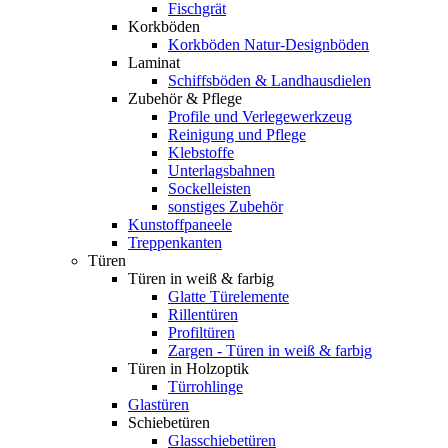
Fischgrät
Korkböden
Korkböden Natur-Designböden
Laminat
Schiffsböden & Landhausdielen
Zubehör & Pflege
Profile und Verlegewerkzeug
Reinigung und Pflege
Klebstoffe
Unterlagsbahnen
Sockelleisten
sonstiges Zubehör
Kunstoffpaneele
Treppenkanten
Türen
Türen in weiß & farbig
Glatte Türelemente
Rillentüren
Profiltüren
Zargen - Türen in weiß & farbig
Türen in Holzoptik
Türrohlinge
Glastüren
Schiebetüren
Glasschiebetüren