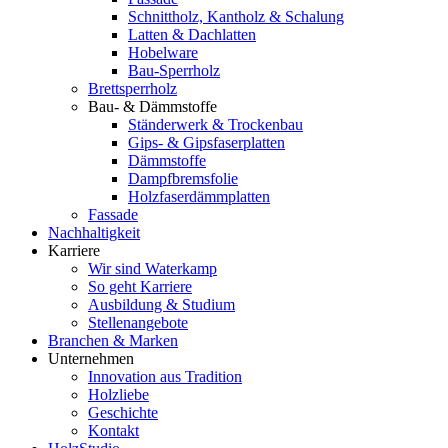
Schnittholz, Kantholz & Schalung
Latten & Dachlatten
Hobelware
Bau-Sperrholz
Brettsperrholz
Bau- & Dämmstoffe
Ständerwerk & Trockenbau
Gips- & Gipsfaserplatten
Dämmstoffe
Dampfbremsfolie
Holzfaserdämmplatten
Fassade
Nachhaltigkeit
Karriere
Wir sind Waterkamp
So geht Karriere
Ausbildung & Studium
Stellenangebote
Branchen & Marken
Unternehmen
Innovation aus Tradition
Holzliebe
Geschichte
Kontakt