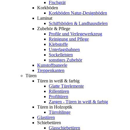
Fischgrät
Korkböden
Korkböden Natur-Designböden
Laminat
Schiffsböden & Landhausdielen
Zubehör & Pflege
Profile und Verlegewerkzeug
Reinigung und Pflege
Klebstoffe
Unterlagsbahnen
Sockelleisten
sonstiges Zubehör
Kunstoffpaneele
Treppenkanten
Türen
Türen in weiß & farbig
Glatte Türelemente
Rillentüren
Profiltüren
Zargen - Türen in weiß & farbig
Türen in Holzoptik
Türrohlinge
Glastüren
Schiebetüren
Glasschiebetüren