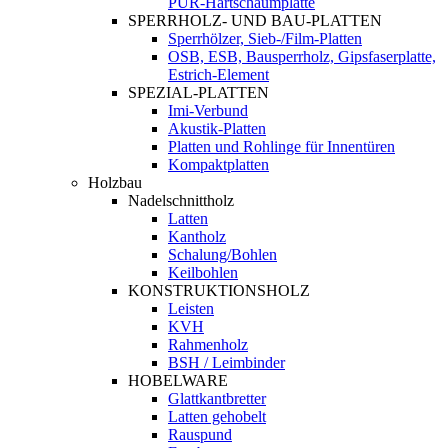
PUR-Hartschaumplatte
SPERRHOLZ- UND BAU-PLATTEN
Sperrhölzer, Sieb-/Film-Platten
OSB, ESB, Bausperrholz, Gipsfaserplatte,
Estrich-Element
SPEZIAL-PLATTEN
Imi-Verbund
Akustik-Platten
Platten und Rohlinge für Innentüren
Kompaktplatten
Holzbau
Nadelschnittholz
Latten
Kantholz
Schalung/Bohlen
Keilbohlen
KONSTRUKTIONSHOLZ
Leisten
KVH
Rahmenholz
BSH / Leimbinder
HOBELWARE
Glattkantbretter
Latten gehobelt
Rauspund