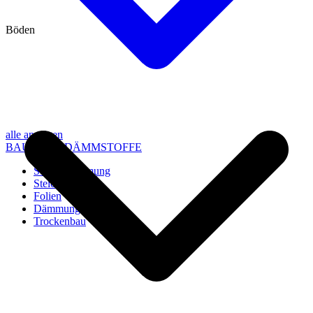
Böden
alle anzeigen
BAU- UND DÄMMSTOFFE
Steico Dämmung
Steico Zubehör
Folien
Dämmung
Trockenbau