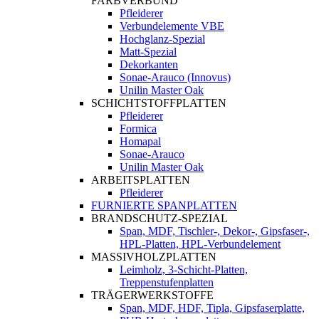
FARBVERBUND
Pfleiderer
Verbundelemente VBE
Hochglanz-Spezial
Matt-Spezial
Dekorkanten
Sonae-Arauco (Innovus)
Unilin Master Oak
SCHICHTSTOFFPLATTEN
Pfleiderer
Formica
Homapal
Sonae-Arauco
Unilin Master Oak
ARBEITSPLATTEN
Pfleiderer
FURNIERTE SPANPLATTEN
BRANDSCHUTZ-SPEZIAL
Span, MDF, Tischler-, Dekor-, Gipsfaser-,
HPL-Platten, HPL-Verbundelement
MASSIVHOLZPLATTEN
Leimholz, 3-Schicht-Platten,
Treppenstufenplatten
TRÄGERWERKSTOFFE
Span, MDF, HDF, Tipla, Gipsfaserplatte,