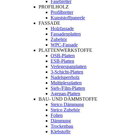
Fasebretter
PROFILHOLZ
Profilbretter
Kunststoffpaneele
FASSADE
Holzfassade
Fassadenplatten
Zubehör
WPC-Fassade
PLATTENWERKSTOFFE
OSB-Platten
ESB-Platten
Verlegespanplatten
3-Schicht-Platten
Nadelsperrholz
Multiplexplatten
Sieb-/Film-Platten
Agepan-Platten
BAU- UND DÄMMSTOFFE
Steico Dämmung
Steico Zubehör
Folien
Dämmung
Trockenbau
Klebstoffe