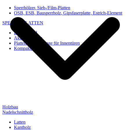
Sperrhölzer, Sieb-/Film-Platten
OSB, ESB, Bausperrholz, Gipsfaserplatte, Estrich-Element
SPEZIAL-PLATTEN
Imi-Verbund
Akustik-Platten
Platten und Rohlinge für Innentüren
Kompaktplatten
Holzbau
Nadelschnittholz
Latten
Kantholz