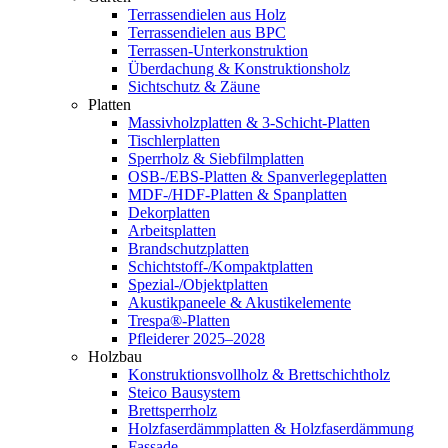
Terrassendielen aus Holz
Terrassendielen aus BPC
Terrassen-Unterkonstruktion
Überdachung & Konstruktionsholz
Sichtschutz & Zäune
Platten
Massivholzplatten & 3-Schicht-Platten
Tischlerplatten
Sperrholz & Siebfilmplatten
OSB-/EBS-Platten & Spanverlegeplatten
MDF-/HDF-Platten & Spanplatten
Dekorplatten
Arbeitsplatten
Brandschutzplatten
Schichtstoff-/Kompaktplatten
Spezial-/Objektplatten
Akustikpaneele & Akustikelemente
Trespa®-Platten
Pfleiderer 2025–2028
Holzbau
Konstruktionsvollholz & Brettschichtholz
Steico Bausystem
Brettsperrholz
Holzfaserdämmplatten & Holzfaserdämmung
Fassade