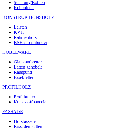
Schalung/Bohlen
Keilbohlen
KONSTRUKTIONSHOLZ
Leisten
KVH
Rahmenholz
BSH / Leimbinder
HOBELWARE
Glattkantbretter
Latten gehobelt
Rauspund
Fasebretter
PROFILHOLZ
Profilbretter
Kunststoffpaneele
FASSADE
Holzfassade
Fassadenplatten