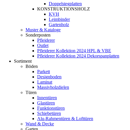
Doppelstegplatten
KONSTRUKTIONSHOLZ
KVH
Leimbinder
Gartenholz
Muster & Kataloge
Sonderposten
Pfleiderer
Outlet
Pfleiderer Kollektion 2024 HPL & VBE
Pfleiderer Kollektion 2024 Dekorspanplatten
Sortiment
Böden
Parkett
Designboden
Laminat
Massivholzdielen
Türen
Innentüren
Glastüren
Funktionstüren
Schiebetüren
Alu-Rahmentüren & Lofttüren
Wand & Decke
Garten