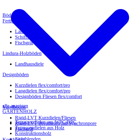
Böden
Fertigparkett
Landhausdiele
Schiffsboden
Fischgrät
Lindura-Holzböden
Landhausdiele
Designböden
Kurzdielen flex/comfort/pro
Langdielen flex/comfort/pro
Designböden Fliesen flex/comfort
alle anzeigen
Vinylböden
GARTENHOLZ
Rigid-LVT Kurzdielen/Fliesen
Terrassendielen aus WPC/BPC
Rigid-LVT Breitdielen mit Synchronpore
Terrassendielen aus Holz
Fischgrät
Konstruktionsholz
Sichtblenden
Korkböden