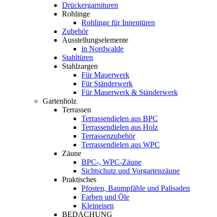
Drückergarnituren
Rohlinge
Rohlinge für Innentüren
Zubehör
Ausstellungselemente
in Nordwalde
Stahltüren
Stahlzargen
Für Mauerwerk
Für Ständerwerk
Für Mauerwerk & Ständerwerk
Gartenholz
Terrassen
Terrassendielen aus BPC
Terrassendielen aus Holz
Terrassenzubehör
Terrassendielen aus WPC
Zäune
BPC-, WPC-Zäune
Sichtschutz und Vorgartenzäune
Praktisches
Pfosten, Baumpfähle und Palisaden
Farben und Öle
Kleineisen
BEDACHUNG