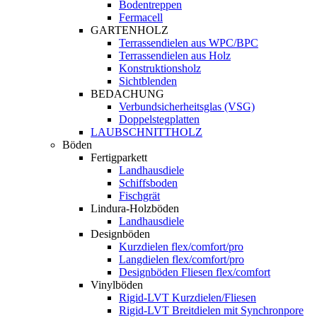
Bodentreppen
Fermacell
GARTENHOLZ
Terrassendielen aus WPC/BPC
Terrassendielen aus Holz
Konstruktionsholz
Sichtblenden
BEDACHUNG
Verbundsicherheitsglas (VSG)
Doppelstegplatten
LAUBSCHNITTHOLZ
Böden
Fertigparkett
Landhausdiele
Schiffsboden
Fischgrät
Lindura-Holzböden
Landhausdiele
Designböden
Kurzdielen flex/comfort/pro
Langdielen flex/comfort/pro
Designböden Fliesen flex/comfort
Vinylböden
Rigid-LVT Kurzdielen/Fliesen
Rigid-LVT Breitdielen mit Synchronpore