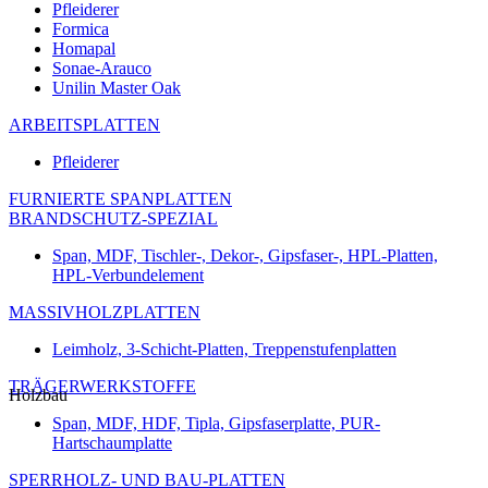
Pfleiderer
Formica
Homapal
Sonae-Arauco
Unilin Master Oak
ARBEITSPLATTEN
Pfleiderer
FURNIERTE SPANPLATTEN
BRANDSCHUTZ-SPEZIAL
Span, MDF, Tischler-, Dekor-, Gipsfaser-, HPL-Platten,
HPL-Verbundelement
MASSIVHOLZPLATTEN
Leimholz, 3-Schicht-Platten, Treppenstufenplatten
TRÄGERWERKSTOFFE
Holzbau
Span, MDF, HDF, Tipla, Gipsfaserplatte, PUR-
Hartschaumplatte
SPERRHOLZ- UND BAU-PLATTEN