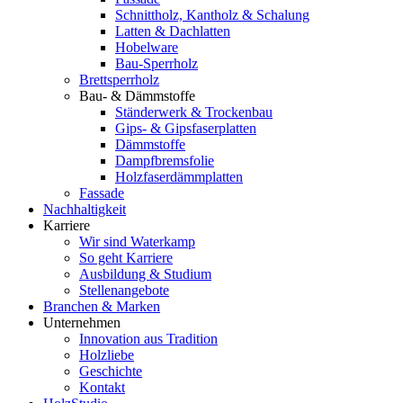
Schnittholz, Kantholz & Schalung
Latten & Dachlatten
Hobelware
Bau-Sperrholz
Brettsperrholz
Bau- & Dämmstoffe
Ständerwerk & Trockenbau
Gips- & Gipsfaserplatten
Dämmstoffe
Dampfbremsfolie
Holzfaserdämmplatten
Fassade
Nachhaltigkeit
Karriere
Wir sind Waterkamp
So geht Karriere
Ausbildung & Studium
Stellenangebote
Branchen & Marken
Unternehmen
Innovation aus Tradition
Holzliebe
Geschichte
Kontakt