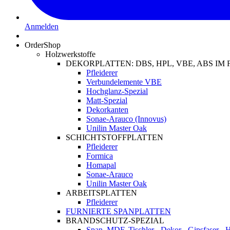
Anmelden
OrderShop
Holzwerkstoffe
DEKORPLATTEN: DBS, HPL, VBE, ABS I
Pfleiderer
Verbundelemente VBE
Hochglanz-Spezial
Matt-Spezial
Dekorkanten
Sonae-Arauco (Innovus)
Unilin Master Oak
SCHICHTSTOFFPLATTEN
Pfleiderer
Formica
Homapal
Sonae-Arauco
Unilin Master Oak
ARBEITSPLATTEN
Pfleiderer
FURNIERTE SPANPLATTEN
BRANDSCHUTZ-SPEZIAL
Span, MDF, Tischler-, Dekor-, Gipsfaser-,