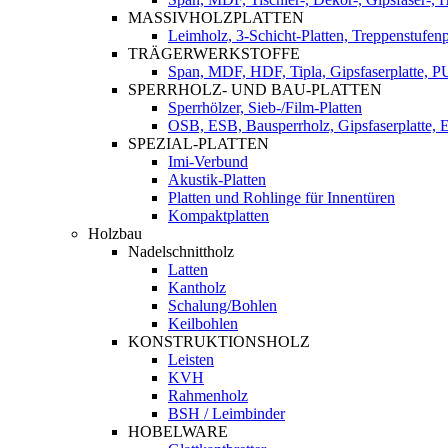
MASSIVHOLZPLATTEN
Leimholz, 3-Schicht-Platten, Treppenstufenp
TRÄGERWERKSTOFFE
Span, MDF, HDF, Tipla, Gipsfaserplatte, 
SPERRHOLZ- UND BAU-PLATTEN
Sperrhölzer, Sieb-/Film-Platten
OSB, ESB, Bausperrholz, Gipsfaserplatte, E
SPEZIAL-PLATTEN
Imi-Verbund
Akustik-Platten
Platten und Rohlinge für Innentüren
Kompaktplatten
Holzbau
Nadelschnittholz
Latten
Kantholz
Schalung/Bohlen
Keilbohlen
KONSTRUKTIONSHOLZ
Leisten
KVH
Rahmenholz
BSH / Leimbinder
HOBELWARE