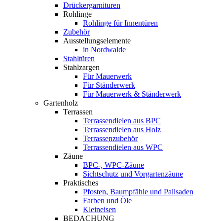
Drückergarnituren
Rohlinge
Rohlinge für Innentüren
Zubehör
Ausstellungselemente
in Nordwalde
Stahltüren
Stahlzargen
Für Mauerwerk
Für Ständerwerk
Für Mauerwerk & Ständerwerk
Gartenholz
Terrassen
Terrassendielen aus BPC
Terrassendielen aus Holz
Terrassenzubehör
Terrassendielen aus WPC
Zäune
BPC-, WPC-Zäune
Sichtschutz und Vorgartenzäune
Praktisches
Pfosten, Baumpfähle und Palisaden
Farben und Öle
Kleineisen
BEDACHUNG