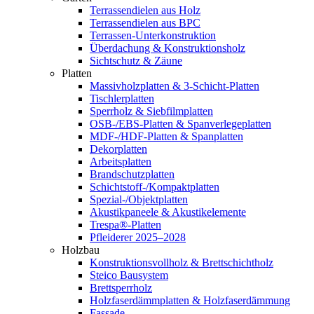
Terrassendielen aus Holz
Terrassendielen aus BPC
Terrassen-Unterkonstruktion
Überdachung & Konstruktionsholz
Sichtschutz & Zäune
Platten
Massivholzplatten & 3-Schicht-Platten
Tischlerplatten
Sperrholz & Siebfilmplatten
OSB-/EBS-Platten & Spanverlegeplatten
MDF-/HDF-Platten & Spanplatten
Dekorplatten
Arbeitsplatten
Brandschutzplatten
Schichtstoff-/Kompaktplatten
Spezial-/Objektplatten
Akustikpaneele & Akustikelemente
Trespa®-Platten
Pfleiderer 2025–2028
Holzbau
Konstruktionsvollholz & Brettschichtholz
Steico Bausystem
Brettsperrholz
Holzfaserdämmplatten & Holzfaserdämmung
Fassade