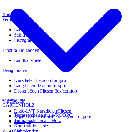
Böden
Fertigparkett
Landhausdiele
Schiffsboden
Fischgrät
Lindura-Holzböden
Landhausdiele
Designböden
Kurzdielen flex/comfort/pro
Langdielen flex/comfort/pro
Designböden Fliesen flex/comfort
alle anzeigen
Vinylböden
GARTENHOLZ
Rigid-LVT Kurzdielen/Fliesen
Terrassendielen aus WPC/BPC
Rigid-LVT Breitdielen mit Synchronpore
Terrassendielen aus Holz
Fischgrät
Konstruktionsholz
Sichtblenden
Korkböden