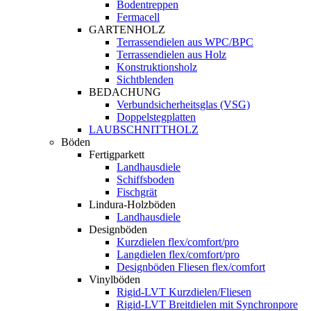
Bodentreppen
Fermacell
GARTENHOLZ
Terrassendielen aus WPC/BPC
Terrassendielen aus Holz
Konstruktionsholz
Sichtblenden
BEDACHUNG
Verbundsicherheitsglas (VSG)
Doppelstegplatten
LAUBSCHNITTHOLZ
Böden
Fertigparkett
Landhausdiele
Schiffsboden
Fischgrät
Lindura-Holzböden
Landhausdiele
Designböden
Kurzdielen flex/comfort/pro
Langdielen flex/comfort/pro
Designböden Fliesen flex/comfort
Vinylböden
Rigid-LVT Kurzdielen/Fliesen
Rigid-LVT Breitdielen mit Synchronpore