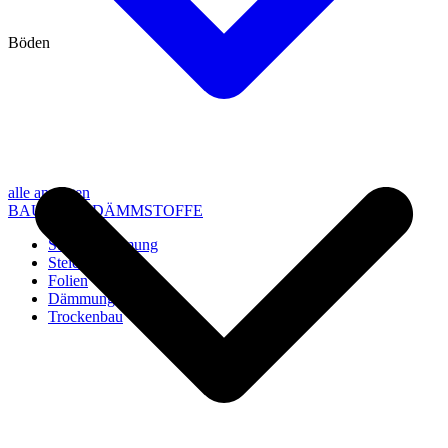
Böden
alle anzeigen
BAU- UND DÄMMSTOFFE
Steico Dämmung
Steico Zubehör
Folien
Dämmung
Trockenbau