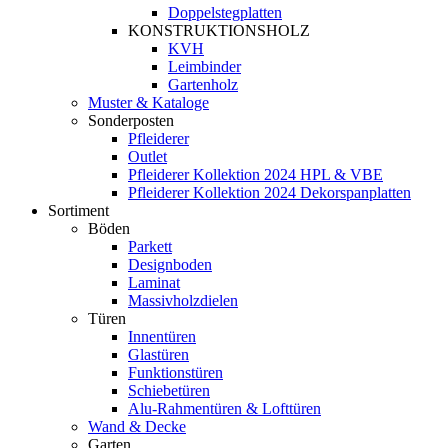
Doppelstegplatten
KONSTRUKTIONSHOLZ
KVH
Leimbinder
Gartenholz
Muster & Kataloge
Sonderposten
Pfleiderer
Outlet
Pfleiderer Kollektion 2024 HPL & VBE
Pfleiderer Kollektion 2024 Dekorspanplatten
Sortiment
Böden
Parkett
Designboden
Laminat
Massivholzdielen
Türen
Innentüren
Glastüren
Funktionstüren
Schiebetüren
Alu-Rahmentüren & Lofttüren
Wand & Decke
Garten