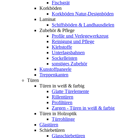
Fischgrät
Korkböden
Korkböden Natur-Designböden
Laminat
Schiffsböden & Landhausdielen
Zubehör & Pflege
Profile und Verlegewerkzeug
Reinigung und Pflege
Klebstoffe
Unterlagsbahnen
Sockelleisten
sonstiges Zubehör
Kunstoffpaneele
Treppenkanten
Türen
Türen in weiß & farbig
Glatte Türelemente
Rillentüren
Profiltüren
Zargen - Türen in weiß & farbig
Türen in Holzoptik
Türrohlinge
Glastüren
Schiebetüren
Glasschiebetüren