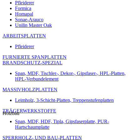
Pfleiderer
Formica
Homapal
Sonae-Arauco
Unilin Master Oak
ARBEITSPLATTEN
Pfleiderer
FURNIERTE SPANPLATTEN
BRANDSCHUTZ-SPEZIAL
Span, MDF, Tischler-, Dekor-, Gipsfaser-, HPL-Platten,
HPL-Verbundelement
MASSIVHOLZPLATTEN
Leimholz, 3-Schicht-Platten, Treppenstufenplatten
TRÄGERWERKSTOFFE
Holzbau
Span, MDF, HDF, Tipla, Gipsfaserplatte, PUR-
Hartschaumplatte
SPERRHOLZ- UND BAU-PLATTEN