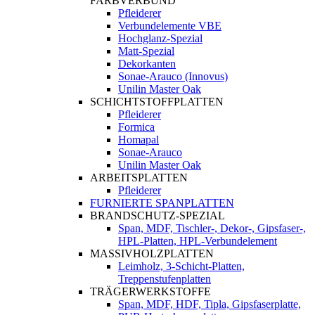
FARBVERBUND
Pfleiderer
Verbundelemente VBE
Hochglanz-Spezial
Matt-Spezial
Dekorkanten
Sonae-Arauco (Innovus)
Unilin Master Oak
SCHICHTSTOFFPLATTEN
Pfleiderer
Formica
Homapal
Sonae-Arauco
Unilin Master Oak
ARBEITSPLATTEN
Pfleiderer
FURNIERTE SPANPLATTEN
BRANDSCHUTZ-SPEZIAL
Span, MDF, Tischler-, Dekor-, Gipsfaser-,
HPL-Platten, HPL-Verbundelement
MASSIVHOLZPLATTEN
Leimholz, 3-Schicht-Platten,
Treppenstufenplatten
TRÄGERWERKSTOFFE
Span, MDF, HDF, Tipla, Gipsfaserplatte,