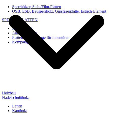
Sperrhölzer, Sieb-/Film-Platten
OSB, ESB, Bausperrholz, Gipsfaserplatte, Estrich-Element
SPEZIAL-PLATTEN
Imi-Verbund
Akustik-Platten
Platten und Rohlinge für Innentüren
Kompaktplatten
Holzbau
Nadelschnittholz
Latten
Kantholz