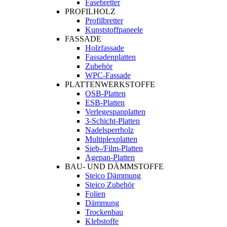
Fasebretter
PROFILHOLZ
Profilbretter
Kunststoffpaneele
FASSADE
Holzfassade
Fassadenplatten
Zubehör
WPC-Fassade
PLATTENWERKSTOFFE
OSB-Platten
ESB-Platten
Verlegespanplatten
3-Schicht-Platten
Nadelsperrholz
Multiplexplatten
Sieb-/Film-Platten
Agepan-Platten
BAU- UND DÄMMSTOFFE
Steico Dämmung
Steico Zubehör
Folien
Dämmung
Trockenbau
Klebstoffe