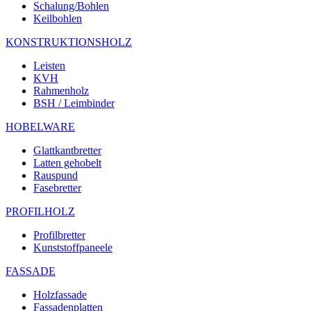
Schalung/Bohlen
Keilbohlen
KONSTRUKTIONSHOLZ
Leisten
KVH
Rahmenholz
BSH / Leimbinder
HOBELWARE
Glattkantbretter
Latten gehobelt
Rauspund
Fasebretter
PROFILHOLZ
Profilbretter
Kunststoffpaneele
FASSADE
Holzfassade
Fassadenplatten