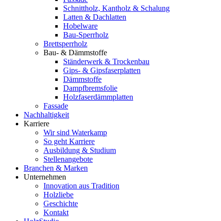
Schnittholz, Kantholz & Schalung
Latten & Dachlatten
Hobelware
Bau-Sperrholz
Brettsperrholz
Bau- & Dämmstoffe
Ständerwerk & Trockenbau
Gips- & Gipsfaserplatten
Dämmstoffe
Dampfbremsfolie
Holzfaserdämmplatten
Fassade
Nachhaltigkeit
Karriere
Wir sind Waterkamp
So geht Karriere
Ausbildung & Studium
Stellenangebote
Branchen & Marken
Unternehmen
Innovation aus Tradition
Holzliebe
Geschichte
Kontakt