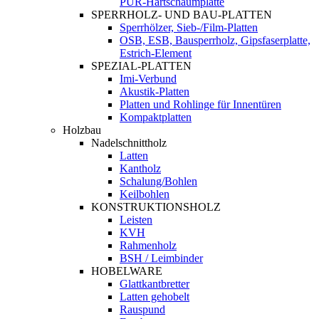
PUR-Hartschaumplatte
SPERRHOLZ- UND BAU-PLATTEN
Sperrhölzer, Sieb-/Film-Platten
OSB, ESB, Bausperrholz, Gipsfaserplatte,
Estrich-Element
SPEZIAL-PLATTEN
Imi-Verbund
Akustik-Platten
Platten und Rohlinge für Innentüren
Kompaktplatten
Holzbau
Nadelschnittholz
Latten
Kantholz
Schalung/Bohlen
Keilbohlen
KONSTRUKTIONSHOLZ
Leisten
KVH
Rahmenholz
BSH / Leimbinder
HOBELWARE
Glattkantbretter
Latten gehobelt
Rauspund