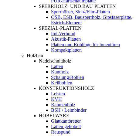
PUR-Hartschaumplatte
SPERRHOLZ- UND BAU-PLATTEN
Sperrhölzer, Sieb-/Film-Platten
OSB, ESB, Bausperrholz, Gipsfaserplatte,
Estrich-Element
SPEZIAL-PLATTEN
Imi-Verbund
Akustik-Platten
Platten und Rohlinge für Innentüren
Kompaktplatten
Holzbau
Nadelschnittholz
Latten
Kantholz
Schalung/Bohlen
Keilbohlen
KONSTRUKTIONSHOLZ
Leisten
KVH
Rahmenholz
BSH / Leimbinder
HOBELWARE
Glattkantbretter
Latten gehobelt
Rauspund