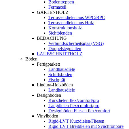
Bodentreppen
Fermacell
GARTENHOLZ
Terrassendielen aus WPC/BPC
Terrassendielen aus Holz
Konstruktionsholz
Sichtblenden
BEDACHUNG
Verbundsicherheitsglas (VSG)
Doppelstegplatten
LAUBSCHNITTHOLZ
Böden
Fertigparkett
Landhausdiele
Schiffsboden
Fischgrät
Lindura-Holzböden
Landhausdiele
Designböden
Kurzdielen flex/comfort/pro
Langdielen flex/comfort/pro
Designböden Fliesen flex/comfort
Vinylböden
Rigid-LVT Kurzdielen/Fliesen
Rigid-LVT Breitdielen mit Synchronpore