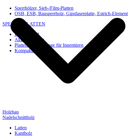
Sperrhölzer, Sieb-/Film-Platten
OSB, ESB, Bausperrholz, Gipsfaserplatte, Estrich-Element
SPEZIAL-PLATTEN
Imi-Verbund
Akustik-Platten
Platten und Rohlinge für Innentüren
Kompaktplatten
Holzbau
Nadelschnittholz
Latten
Kantholz