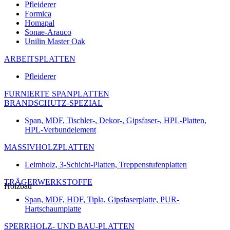
Pfleiderer
Formica
Homapal
Sonae-Arauco
Unilin Master Oak
ARBEITSPLATTEN
Pfleiderer
FURNIERTE SPANPLATTEN
BRANDSCHUTZ-SPEZIAL
Span, MDF, Tischler-, Dekor-, Gipsfaser-, HPL-Platten,
HPL-Verbundelement
MASSIVHOLZPLATTEN
Leimholz, 3-Schicht-Platten, Treppenstufenplatten
TRÄGERWERKSTOFFE
Holzbau
Span, MDF, HDF, Tipla, Gipsfaserplatte, PUR-
Hartschaumplatte
SPERRHOLZ- UND BAU-PLATTEN