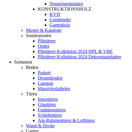
Doppelstegplatten
KONSTRUKTIONSHOLZ
KVH
Leimbinder
Gartenholz
Muster & Kataloge
Sonderposten
Pfleiderer
Outlet
Pfleiderer Kollektion 2024 HPL & VBE
Pfleiderer Kollektion 2024 Dekorspanplatten
Sortiment
Böden
Parkett
Designboden
Laminat
Massivholzdielen
Türen
Innentüren
Glastüren
Funktionstüren
Schiebetüren
Alu-Rahmentüren & Lofttüren
Wand & Decke
Garten