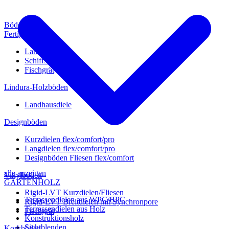
Böden
Fertigparkett
Landhausdiele
Schiffsboden
Fischgrät
Lindura-Holzböden
Landhausdiele
Designböden
Kurzdielen flex/comfort/pro
Langdielen flex/comfort/pro
Designböden Fliesen flex/comfort
alle anzeigen
Vinylböden
GARTENHOLZ
Rigid-LVT Kurzdielen/Fliesen
Terrassendielen aus WPC/BPC
Rigid-LVT Breitdielen mit Synchronpore
Terrassendielen aus Holz
Fischgrät
Konstruktionsholz
Sichtblenden
Korkböden