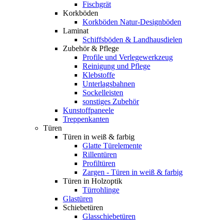
Fischgrät
Korkböden
Korkböden Natur-Designböden
Laminat
Schiffsböden & Landhausdielen
Zubehör & Pflege
Profile und Verlegewerkzeug
Reinigung und Pflege
Klebstoffe
Unterlagsbahnen
Sockelleisten
sonstiges Zubehör
Kunstoffpaneele
Treppenkanten
Türen
Türen in weiß & farbig
Glatte Türelemente
Rillentüren
Profiltüren
Zargen - Türen in weiß & farbig
Türen in Holzoptik
Türrohlinge
Glastüren
Schiebetüren
Glasschiebetüren