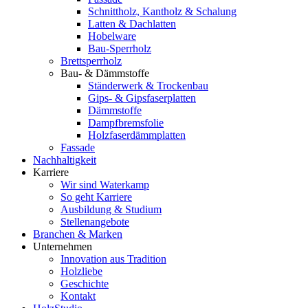
Schnittholz, Kantholz & Schalung
Latten & Dachlatten
Hobelware
Bau-Sperrholz
Brettsperrholz
Bau- & Dämmstoffe
Ständerwerk & Trockenbau
Gips- & Gipsfaserplatten
Dämmstoffe
Dampfbremsfolie
Holzfaserdämmplatten
Fassade
Nachhaltigkeit
Karriere
Wir sind Waterkamp
So geht Karriere
Ausbildung & Studium
Stellenangebote
Branchen & Marken
Unternehmen
Innovation aus Tradition
Holzliebe
Geschichte
Kontakt