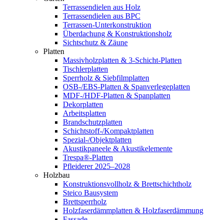
Terrassendielen aus Holz
Terrassendielen aus BPC
Terrassen-Unterkonstruktion
Überdachung & Konstruktionsholz
Sichtschutz & Zäune
Platten
Massivholzplatten & 3-Schicht-Platten
Tischlerplatten
Sperrholz & Siebfilmplatten
OSB-/EBS-Platten & Spanverlegeplatten
MDF-/HDF-Platten & Spanplatten
Dekorplatten
Arbeitsplatten
Brandschutzplatten
Schichtstoff-/Kompaktplatten
Spezial-/Objektplatten
Akustikpaneele & Akustikelemente
Trespa®-Platten
Pfleiderer 2025–2028
Holzbau
Konstruktionsvollholz & Brettschichtholz
Steico Bausystem
Brettsperrholz
Holzfaserdämmplatten & Holzfaserdämmung
Fassade