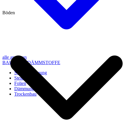
Böden
alle anzeigen
BAU- UND DÄMMSTOFFE
Steico Dämmung
Steico Zubehör
Folien
Dämmung
Trockenbau