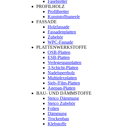
Fasebretter
PROFILHOLZ
Profilbretter
Kunststoffpaneele
FASSADE
Holzfassade
Fassadenplatten
Zubehör
WPC-Fassade
PLATTENWERKSTOFFE
OSB-Platten
ESB-Platten
Verlegespanplatten
3-Schicht-Platten
Nadelsperrholz
Multiplexplatten
Sieb-/Film-Platten
Agepan-Platten
BAU- UND DÄMMSTOFFE
Steico Dämmung
Steico Zubehör
Folien
Dämmung
Trockenbau
Klebstoffe