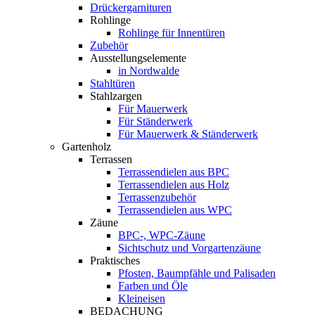
Drückergarnituren
Rohlinge
Rohlinge für Innentüren
Zubehör
Ausstellungselemente
in Nordwalde
Stahltüren
Stahlzargen
Für Mauerwerk
Für Ständerwerk
Für Mauerwerk & Ständerwerk
Gartenholz
Terrassen
Terrassendielen aus BPC
Terrassendielen aus Holz
Terrassenzubehör
Terrassendielen aus WPC
Zäune
BPC-, WPC-Zäune
Sichtschutz und Vorgartenzäune
Praktisches
Pfosten, Baumpfähle und Palisaden
Farben und Öle
Kleineisen
BEDACHUNG