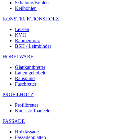
Schalung/Bohlen
Keilbohlen
KONSTRUKTIONSHOLZ
Leisten
KVH
Rahmenholz
BSH / Leimbinder
HOBELWARE
Glattkantbretter
Latten gehobelt
Rauspund
Fasebretter
PROFILHOLZ
Profilbretter
Kunststoffpaneele
FASSADE
Holzfassade
Fassadenplatten