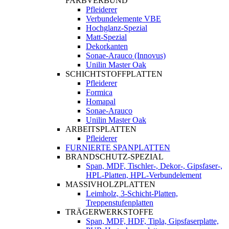
FARBVERBUND
Pfleiderer
Verbundelemente VBE
Hochglanz-Spezial
Matt-Spezial
Dekorkanten
Sonae-Arauco (Innovus)
Unilin Master Oak
SCHICHTSTOFFPLATTEN
Pfleiderer
Formica
Homapal
Sonae-Arauco
Unilin Master Oak
ARBEITSPLATTEN
Pfleiderer
FURNIERTE SPANPLATTEN
BRANDSCHUTZ-SPEZIAL
Span, MDF, Tischler-, Dekor-, Gipsfaser-,
HPL-Platten, HPL-Verbundelement
MASSIVHOLZPLATTEN
Leimholz, 3-Schicht-Platten,
Treppenstufenplatten
TRÄGERWERKSTOFFE
Span, MDF, HDF, Tipla, Gipsfaserplatte,