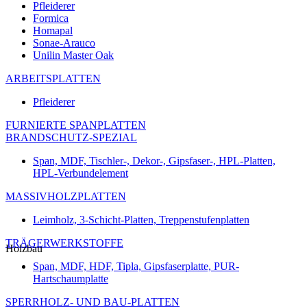
Pfleiderer
Formica
Homapal
Sonae-Arauco
Unilin Master Oak
ARBEITSPLATTEN
Pfleiderer
FURNIERTE SPANPLATTEN
BRANDSCHUTZ-SPEZIAL
Span, MDF, Tischler-, Dekor-, Gipsfaser-, HPL-Platten,
HPL-Verbundelement
MASSIVHOLZPLATTEN
Leimholz, 3-Schicht-Platten, Treppenstufenplatten
TRÄGERWERKSTOFFE
Holzbau
Span, MDF, HDF, Tipla, Gipsfaserplatte, PUR-
Hartschaumplatte
SPERRHOLZ- UND BAU-PLATTEN