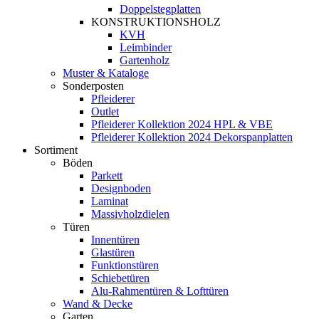
Doppelstegplatten
KONSTRUKTIONSHOLZ
KVH
Leimbinder
Gartenholz
Muster & Kataloge
Sonderposten
Pfleiderer
Outlet
Pfleiderer Kollektion 2024 HPL & VBE
Pfleiderer Kollektion 2024 Dekorspanplatten
Sortiment
Böden
Parkett
Designboden
Laminat
Massivholzdielen
Türen
Innentüren
Glastüren
Funktionstüren
Schiebetüren
Alu-Rahmentüren & Lofttüren
Wand & Decke
Garten