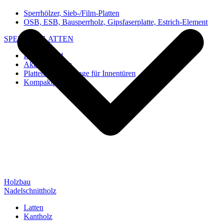
Sperrhölzer, Sieb-/Film-Platten
OSB, ESB, Bausperrholz, Gipsfaserplatte, Estrich-Element
SPEZIAL-PLATTEN
Imi-Verbund
Akustik-Platten
Platten und Rohlinge für Innentüren
Kompaktplatten
Holzbau
Nadelschnittholz
Latten
Kantholz