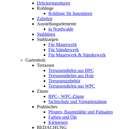
Drückergarnituren
Rohlinge
Rohlinge für Innentüren
Zubehör
Ausstellungselemente
in Nordwalde
Stahltüren
Stahlzargen
Für Mauerwerk
Für Ständerwerk
Für Mauerwerk & Ständerwerk
Gartenholz
Terrassen
Terrassendielen aus BPC
Terrassendielen aus Holz
Terrassenzubehör
Terrassendielen aus WPC
Zäune
BPC-, WPC-Zäune
Sichtschutz und Vorgartenzäune
Praktisches
Pfosten, Baumpfähle und Palisaden
Farben und Öle
Kleineisen
BEDACHUNG