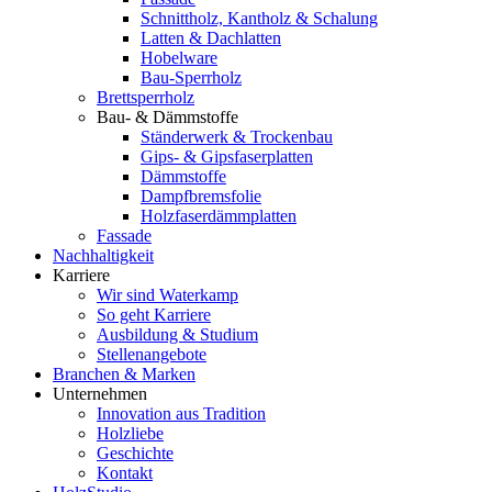
Schnittholz, Kantholz & Schalung
Latten & Dachlatten
Hobelware
Bau-Sperrholz
Brettsperrholz
Bau- & Dämmstoffe
Ständerwerk & Trockenbau
Gips- & Gipsfaserplatten
Dämmstoffe
Dampfbremsfolie
Holzfaserdämmplatten
Fassade
Nachhaltigkeit
Karriere
Wir sind Waterkamp
So geht Karriere
Ausbildung & Studium
Stellenangebote
Branchen & Marken
Unternehmen
Innovation aus Tradition
Holzliebe
Geschichte
Kontakt