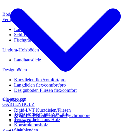
Böden
Fertigparkett
Landhausdiele
Schiffsboden
Fischgrät
Lindura-Holzböden
Landhausdiele
Designböden
Kurzdielen flex/comfort/pro
Langdielen flex/comfort/pro
Designböden Fliesen flex/comfort
alle anzeigen
Vinylböden
GARTENHOLZ
Rigid-LVT Kurzdielen/Fliesen
Terrassendielen aus WPC/BPC
Rigid-LVT Breitdielen mit Synchronpore
Terrassendielen aus Holz
Fischgrät
Konstruktionsholz
Sichtblenden
Korkböden