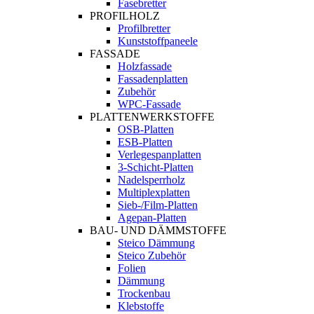
Fasebretter
PROFILHOLZ
Profilbretter
Kunststoffpaneele
FASSADE
Holzfassade
Fassadenplatten
Zubehör
WPC-Fassade
PLATTENWERKSTOFFE
OSB-Platten
ESB-Platten
Verlegespanplatten
3-Schicht-Platten
Nadelsperrholz
Multiplexplatten
Sieb-/Film-Platten
Agepan-Platten
BAU- UND DÄMMSTOFFE
Steico Dämmung
Steico Zubehör
Folien
Dämmung
Trockenbau
Klebstoffe