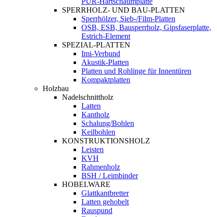
PUR-Hartschaumplatte
SPERRHOLZ- UND BAU-PLATTEN
Sperrhölzer, Sieb-/Film-Platten
OSB, ESB, Bausperrholz, Gipsfaserplatte,
Estrich-Element
SPEZIAL-PLATTEN
Imi-Verbund
Akustik-Platten
Platten und Rohlinge für Innentüren
Kompaktplatten
Holzbau
Nadelschnittholz
Latten
Kantholz
Schalung/Bohlen
Keilbohlen
KONSTRUKTIONSHOLZ
Leisten
KVH
Rahmenholz
BSH / Leimbinder
HOBELWARE
Glattkantbretter
Latten gehobelt
Rauspund