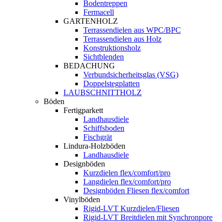
Bodentreppen
Fermacell
GARTENHOLZ
Terrassendielen aus WPC/BPC
Terrassendielen aus Holz
Konstruktionsholz
Sichtblenden
BEDACHUNG
Verbundsicherheitsglas (VSG)
Doppelstegplatten
LAUBSCHNITTHOLZ
Böden
Fertigparkett
Landhausdiele
Schiffsboden
Fischgrät
Lindura-Holzböden
Landhausdiele
Designböden
Kurzdielen flex/comfort/pro
Langdielen flex/comfort/pro
Designböden Fliesen flex/comfort
Vinylböden
Rigid-LVT Kurzdielen/Fliesen
Rigid-LVT Breitdielen mit Synchronpore