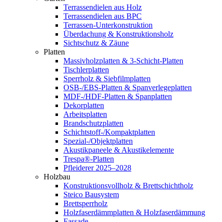
Terrassendielen aus Holz
Terrassendielen aus BPC
Terrassen-Unterkonstruktion
Überdachung & Konstruktionsholz
Sichtschutz & Zäune
Platten
Massivholzplatten & 3-Schicht-Platten
Tischlerplatten
Sperrholz & Siebfilmplatten
OSB-/EBS-Platten & Spanverlegeplatten
MDF-/HDF-Platten & Spanplatten
Dekorplatten
Arbeitsplatten
Brandschutzplatten
Schichtstoff-/Kompaktplatten
Spezial-/Objektplatten
Akustikpaneele & Akustikelemente
Trespa®-Platten
Pfleiderer 2025–2028
Holzbau
Konstruktionsvollholz & Brettschichtholz
Steico Bausystem
Brettsperrholz
Holzfaserdämmplatten & Holzfaserdämmung
Fassade