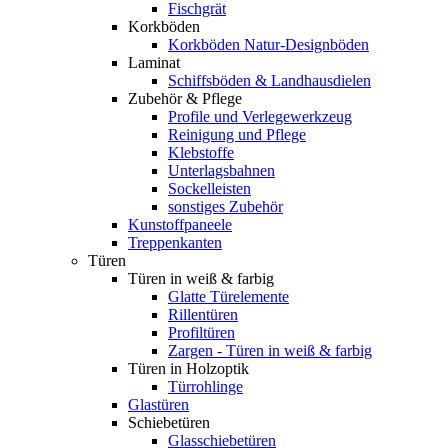
Fischgrät
Korkböden
Korkböden Natur-Designböden
Laminat
Schiffsböden & Landhausdielen
Zubehör & Pflege
Profile und Verlegewerkzeug
Reinigung und Pflege
Klebstoffe
Unterlagsbahnen
Sockelleisten
sonstiges Zubehör
Kunstoffpaneele
Treppenkanten
Türen
Türen in weiß & farbig
Glatte Türelemente
Rillentüren
Profiltüren
Zargen - Türen in weiß & farbig
Türen in Holzoptik
Türrohlinge
Glastüren
Schiebetüren
Glasschiebetüren