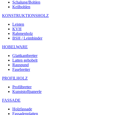
Schalung/Bohlen
Keilbohlen
KONSTRUKTIONSHOLZ
Leisten
KVH
Rahmenholz
BSH / Leimbinder
HOBELWARE
Glattkantbretter
Latten gehobelt
Rauspund
Fasebretter
PROFILHOLZ
Profilbretter
Kunststoffpaneele
FASSADE
Holzfassade
Fassadenplatten