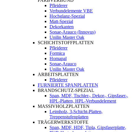
FARBVERBUND
Pfleiderer
Verbundelemente VBE
Hochglanz-Spezial
Matt-Spezial
Dekorkanten
Sonae-Arauco (Innovus)
Unilin Master Oak
SCHICHTSTOFFPLATTEN
Pfleiderer
Formica
Homapal
Sonae-Arauco
Unilin Master Oak
ARBEITSPLATTEN
Pfleiderer
FURNIERTE SPANPLATTEN
BRANDSCHUTZ-SPEZIAL
Span, MDF, Tischler-, Dekor-, Gipsfaser-,
HPL-Platten, HPL-Verbundelement
MASSIVHOLZPLATTEN
Leimholz, 3-Schicht-Platten,
Treppenstufenplatten
TRÄGERWERKSTOFFE
Span, MDF, HDF, Tipla, Gipsfaserplatte,