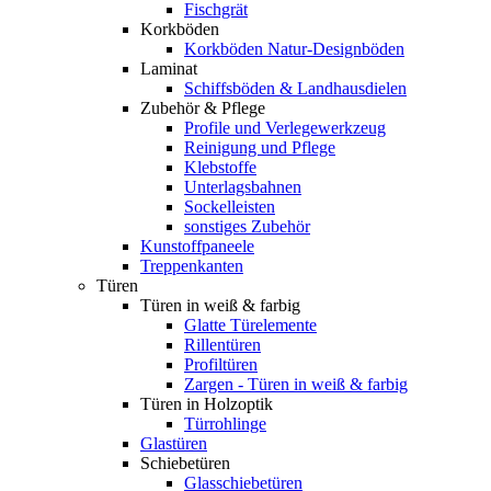
Fischgrät
Korkböden
Korkböden Natur-Designböden
Laminat
Schiffsböden & Landhausdielen
Zubehör & Pflege
Profile und Verlegewerkzeug
Reinigung und Pflege
Klebstoffe
Unterlagsbahnen
Sockelleisten
sonstiges Zubehör
Kunstoffpaneele
Treppenkanten
Türen
Türen in weiß & farbig
Glatte Türelemente
Rillentüren
Profiltüren
Zargen - Türen in weiß & farbig
Türen in Holzoptik
Türrohlinge
Glastüren
Schiebetüren
Glasschiebetüren