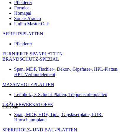
Pfleiderer
Formica
Homapal
Sonae-Arauco
Unilin Master Oak
ARBEITSPLATTEN
Pfleiderer
FURNIERTE SPANPLATTEN
BRANDSCHUTZ-SPEZIAL
Span, MDF, Tischler-, Dekor-, Gipsfaser-, HPL-Platten,
HPL-Verbundelement
MASSIVHOLZPLATTEN
Leimholz, 3-Schicht-Platten, Treppenstufenplatten
TRÄGERWERKSTOFFE
Holzbau
Span, MDF, HDF, Tipla, Gipsfaserplatte, PUR-
Hartschaumplatte
SPERRHOLZ- UND BAU-PLATTEN