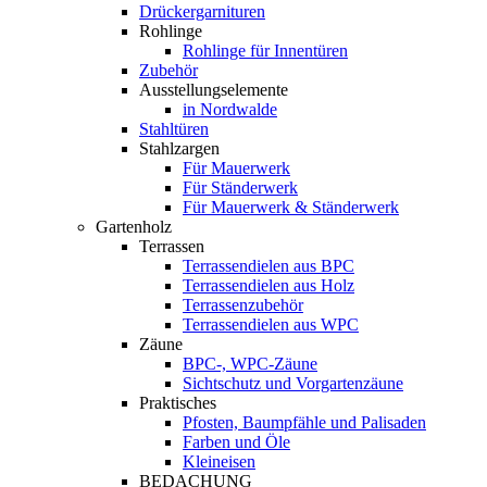
Drückergarnituren
Rohlinge
Rohlinge für Innentüren
Zubehör
Ausstellungselemente
in Nordwalde
Stahltüren
Stahlzargen
Für Mauerwerk
Für Ständerwerk
Für Mauerwerk & Ständerwerk
Gartenholz
Terrassen
Terrassendielen aus BPC
Terrassendielen aus Holz
Terrassenzubehör
Terrassendielen aus WPC
Zäune
BPC-, WPC-Zäune
Sichtschutz und Vorgartenzäune
Praktisches
Pfosten, Baumpfähle und Palisaden
Farben und Öle
Kleineisen
BEDACHUNG