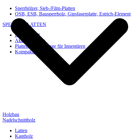
Sperrhölzer, Sieb-/Film-Platten
OSB, ESB, Bausperrholz, Gipsfaserplatte, Estrich-Element
SPEZIAL-PLATTEN
Imi-Verbund
Akustik-Platten
Platten und Rohlinge für Innentüren
Kompaktplatten
Holzbau
Nadelschnittholz
Latten
Kantholz