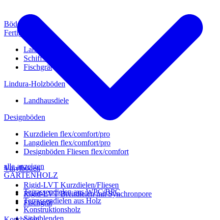
Böden
Fertigparkett
Landhausdiele
Schiffsboden
Fischgrät
Lindura-Holzböden
Landhausdiele
Designböden
Kurzdielen flex/comfort/pro
Langdielen flex/comfort/pro
Designböden Fliesen flex/comfort
alle anzeigen
Vinylböden
GARTENHOLZ
Rigid-LVT Kurzdielen/Fliesen
Terrassendielen aus WPC/BPC
Rigid-LVT Breitdielen mit Synchronpore
Terrassendielen aus Holz
Fischgrät
Konstruktionsholz
Sichtblenden
Korkböden