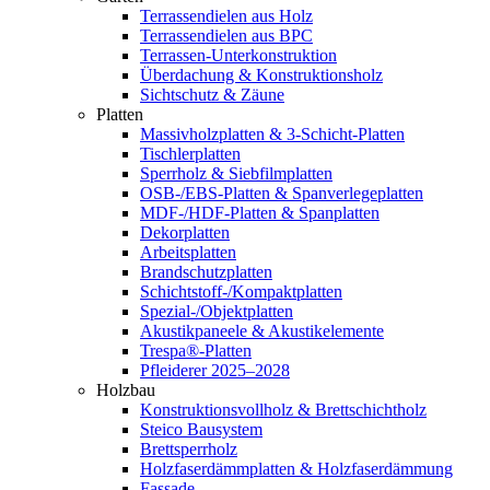
Terrassendielen aus Holz
Terrassendielen aus BPC
Terrassen-Unterkonstruktion
Überdachung & Konstruktionsholz
Sichtschutz & Zäune
Platten
Massivholzplatten & 3-Schicht-Platten
Tischlerplatten
Sperrholz & Siebfilmplatten
OSB-/EBS-Platten & Spanverlegeplatten
MDF-/HDF-Platten & Spanplatten
Dekorplatten
Arbeitsplatten
Brandschutzplatten
Schichtstoff-/Kompaktplatten
Spezial-/Objektplatten
Akustikpaneele & Akustikelemente
Trespa®-Platten
Pfleiderer 2025–2028
Holzbau
Konstruktionsvollholz & Brettschichtholz
Steico Bausystem
Brettsperrholz
Holzfaserdämmplatten & Holzfaserdämmung
Fassade