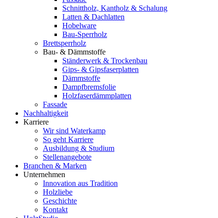
Schnittholz, Kantholz & Schalung
Latten & Dachlatten
Hobelware
Bau-Sperrholz
Brettsperrholz
Bau- & Dämmstoffe
Ständerwerk & Trockenbau
Gips- & Gipsfaserplatten
Dämmstoffe
Dampfbremsfolie
Holzfaserdämmplatten
Fassade
Nachhaltigkeit
Karriere
Wir sind Waterkamp
So geht Karriere
Ausbildung & Studium
Stellenangebote
Branchen & Marken
Unternehmen
Innovation aus Tradition
Holzliebe
Geschichte
Kontakt