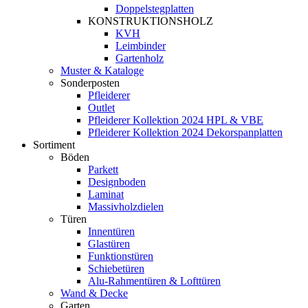
Doppelstegplatten
KONSTRUKTIONSHOLZ
KVH
Leimbinder
Gartenholz
Muster & Kataloge
Sonderposten
Pfleiderer
Outlet
Pfleiderer Kollektion 2024 HPL & VBE
Pfleiderer Kollektion 2024 Dekorspanplatten
Sortiment
Böden
Parkett
Designboden
Laminat
Massivholzdielen
Türen
Innentüren
Glastüren
Funktionstüren
Schiebetüren
Alu-Rahmentüren & Lofttüren
Wand & Decke
Garten