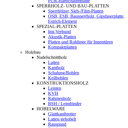
PUR-Hartschaumplatte
SPERRHOLZ- UND BAU-PLATTEN
Sperrhölzer, Sieb-/Film-Platten
OSB, ESB, Bausperrholz, Gipsfaserplatte,
Estrich-Element
SPEZIAL-PLATTEN
Imi-Verbund
Akustik-Platten
Platten und Rohlinge für Innentüren
Kompaktplatten
Holzbau
Nadelschnittholz
Latten
Kantholz
Schalung/Bohlen
Keilbohlen
KONSTRUKTIONSHOLZ
Leisten
KVH
Rahmenholz
BSH / Leimbinder
HOBELWARE
Glattkantbretter
Latten gehobelt
Rauspund