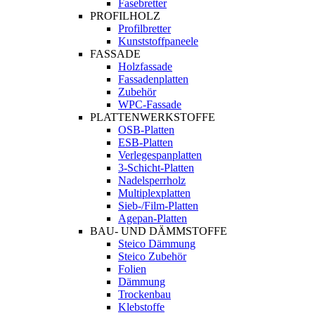
Fasebretter
PROFILHOLZ
Profilbretter
Kunststoffpaneele
FASSADE
Holzfassade
Fassadenplatten
Zubehör
WPC-Fassade
PLATTENWERKSTOFFE
OSB-Platten
ESB-Platten
Verlegespanplatten
3-Schicht-Platten
Nadelsperrholz
Multiplexplatten
Sieb-/Film-Platten
Agepan-Platten
BAU- UND DÄMMSTOFFE
Steico Dämmung
Steico Zubehör
Folien
Dämmung
Trockenbau
Klebstoffe