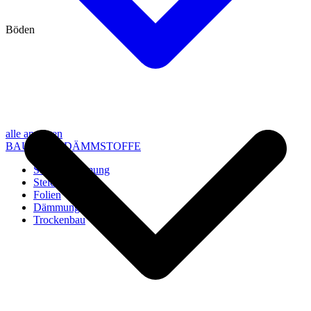
Böden
alle anzeigen
BAU- UND DÄMMSTOFFE
Steico Dämmung
Steico Zubehör
Folien
Dämmung
Trockenbau