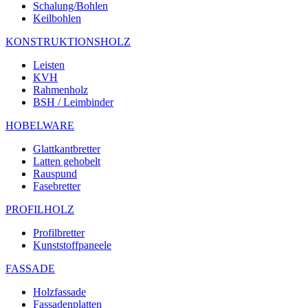
Schalung/Bohlen
Keilbohlen
KONSTRUKTIONSHOLZ
Leisten
KVH
Rahmenholz
BSH / Leimbinder
HOBELWARE
Glattkantbretter
Latten gehobelt
Rauspund
Fasebretter
PROFILHOLZ
Profilbretter
Kunststoffpaneele
FASSADE
Holzfassade
Fassadenplatten