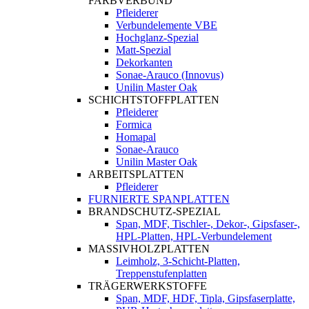
FARBVERBUND
Pfleiderer
Verbundelemente VBE
Hochglanz-Spezial
Matt-Spezial
Dekorkanten
Sonae-Arauco (Innovus)
Unilin Master Oak
SCHICHTSTOFFPLATTEN
Pfleiderer
Formica
Homapal
Sonae-Arauco
Unilin Master Oak
ARBEITSPLATTEN
Pfleiderer
FURNIERTE SPANPLATTEN
BRANDSCHUTZ-SPEZIAL
Span, MDF, Tischler-, Dekor-, Gipsfaser-,
HPL-Platten, HPL-Verbundelement
MASSIVHOLZPLATTEN
Leimholz, 3-Schicht-Platten,
Treppenstufenplatten
TRÄGERWERKSTOFFE
Span, MDF, HDF, Tipla, Gipsfaserplatte,