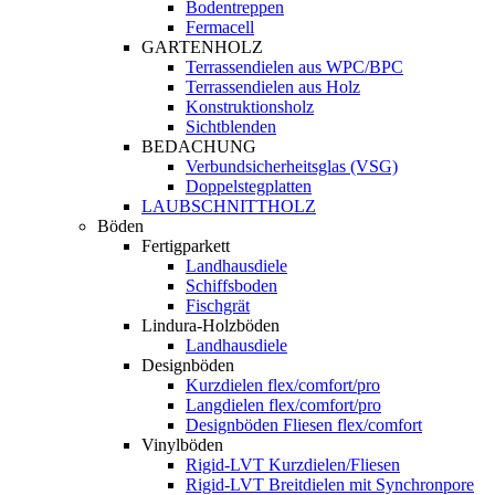
Bodentreppen
Fermacell
GARTENHOLZ
Terrassendielen aus WPC/BPC
Terrassendielen aus Holz
Konstruktionsholz
Sichtblenden
BEDACHUNG
Verbundsicherheitsglas (VSG)
Doppelstegplatten
LAUBSCHNITTHOLZ
Böden
Fertigparkett
Landhausdiele
Schiffsboden
Fischgrät
Lindura-Holzböden
Landhausdiele
Designböden
Kurzdielen flex/comfort/pro
Langdielen flex/comfort/pro
Designböden Fliesen flex/comfort
Vinylböden
Rigid-LVT Kurzdielen/Fliesen
Rigid-LVT Breitdielen mit Synchronpore