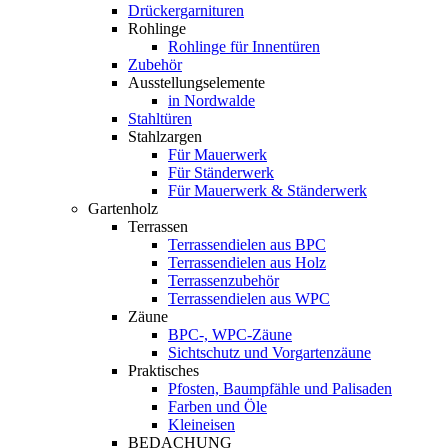
Drückergarnituren
Rohlinge
Rohlinge für Innentüren
Zubehör
Ausstellungselemente
in Nordwalde
Stahltüren
Stahlzargen
Für Mauerwerk
Für Ständerwerk
Für Mauerwerk & Ständerwerk
Gartenholz
Terrassen
Terrassendielen aus BPC
Terrassendielen aus Holz
Terrassenzubehör
Terrassendielen aus WPC
Zäune
BPC-, WPC-Zäune
Sichtschutz und Vorgartenzäune
Praktisches
Pfosten, Baumpfähle und Palisaden
Farben und Öle
Kleineisen
BEDACHUNG