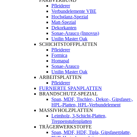
FARBVERBUND
Pfleiderer
Verbundelemente VBE
Hochglanz-Spezial
Matt-Spezial
Dekorkanten
Sonae-Arauco (Innovus)
Unilin Master Oak
SCHICHTSTOFFPLATTEN
Pfleiderer
Formica
Homapal
Sonae-Arauco
Unilin Master Oak
ARBEITSPLATTEN
Pfleiderer
FURNIERTE SPANPLATTEN
BRANDSCHUTZ-SPEZIAL
Span, MDF, Tischler-, Dekor-, Gipsfaser-,
HPL-Platten, HPL-Verbundelement
MASSIVHOLZPLATTEN
Leimholz, 3-Schicht-Platten,
Treppenstufenplatten
TRÄGERWERKSTOFFE
Span, MDF, HDF, Tipla, Gipsfaserplatte,