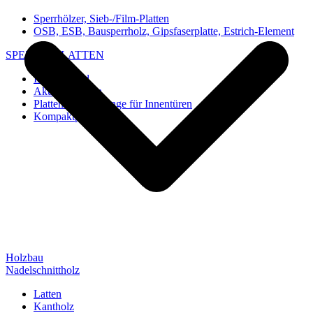
Sperrhölzer, Sieb-/Film-Platten
OSB, ESB, Bausperrholz, Gipsfaserplatte, Estrich-Element
SPEZIAL-PLATTEN
Imi-Verbund
Akustik-Platten
Platten und Rohlinge für Innentüren
Kompaktplatten
Holzbau
Nadelschnittholz
Latten
Kantholz