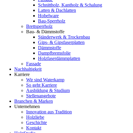
Schnittholz, Kantholz & Schalung
Latten & Dachlatten
Hobelware
Bau-Sperrholz
Brettsperrholz
Bau- & Dämmstoffe
Ständerwerk & Trockenbau
Gips- & Gipsfaserplatten
Dämmstoffe
Dampfbremsfolie
Holzfaserdämmplatten
Fassade
Nachhaltigkeit
Karriere
Wir sind Waterkamp
So geht Karriere
Ausbildung & Studium
Stellenangebote
Branchen & Marken
Unternehmen
Innovation aus Tradition
Holzliebe
Geschichte
Kontakt