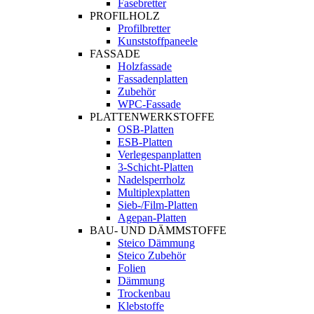
Fasebretter
PROFILHOLZ
Profilbretter
Kunststoffpaneele
FASSADE
Holzfassade
Fassadenplatten
Zubehör
WPC-Fassade
PLATTENWERKSTOFFE
OSB-Platten
ESB-Platten
Verlegespanplatten
3-Schicht-Platten
Nadelsperrholz
Multiplexplatten
Sieb-/Film-Platten
Agepan-Platten
BAU- UND DÄMMSTOFFE
Steico Dämmung
Steico Zubehör
Folien
Dämmung
Trockenbau
Klebstoffe