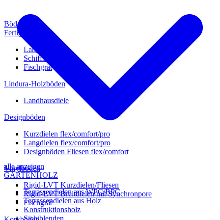
Böden
Fertigparkett
Landhausdiele
Schiffsboden
Fischgrät
Lindura-Holzböden
Landhausdiele
Designböden
Kurzdielen flex/comfort/pro
Langdielen flex/comfort/pro
Designböden Fliesen flex/comfort
alle anzeigen
Vinylböden
GARTENHOLZ
Rigid-LVT Kurzdielen/Fliesen
Terrassendielen aus WPC/BPC
Rigid-LVT Breitdielen mit Synchronpore
Terrassendielen aus Holz
Fischgrät
Konstruktionsholz
Sichtblenden
Korkböden