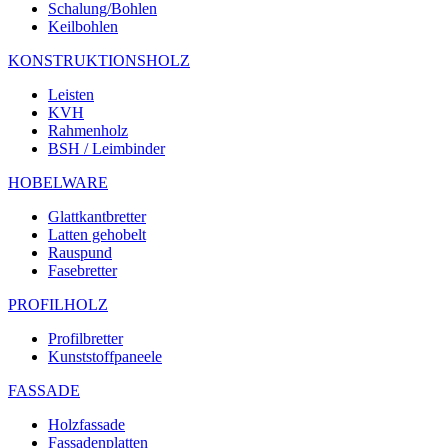
Schalung/Bohlen
Keilbohlen
KONSTRUKTIONSHOLZ
Leisten
KVH
Rahmenholz
BSH / Leimbinder
HOBELWARE
Glattkantbretter
Latten gehobelt
Rauspund
Fasebretter
PROFILHOLZ
Profilbretter
Kunststoffpaneele
FASSADE
Holzfassade
Fassadenplatten