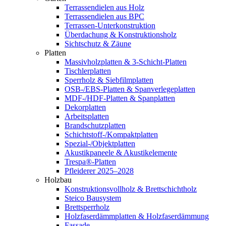
Terrassendielen aus Holz
Terrassendielen aus BPC
Terrassen-Unterkonstruktion
Überdachung & Konstruktionsholz
Sichtschutz & Zäune
Platten
Massivholzplatten & 3-Schicht-Platten
Tischlerplatten
Sperrholz & Siebfilmplatten
OSB-/EBS-Platten & Spanverlegeplatten
MDF-/HDF-Platten & Spanplatten
Dekorplatten
Arbeitsplatten
Brandschutzplatten
Schichtstoff-/Kompaktplatten
Spezial-/Objektplatten
Akustikpaneele & Akustikelemente
Trespa®-Platten
Pfleiderer 2025–2028
Holzbau
Konstruktionsvollholz & Brettschichtholz
Steico Bausystem
Brettsperrholz
Holzfaserdämmplatten & Holzfaserdämmung
Fassade