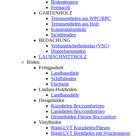
Bodentreppen
Fermacell
GARTENHOLZ
Terrassendielen aus WPC/BPC
Terrassendielen aus Holz
Konstruktionsholz
Sichtblenden
BEDACHUNG
Verbundsicherheitsglas (VSG)
Doppelstegplatten
LAUBSCHNITTHOLZ
Böden
Fertigparkett
Landhausdiele
Schiffsboden
Fischgrät
Lindura-Holzböden
Landhausdiele
Designböden
Kurzdielen flex/comfort/pro
Langdielen flex/comfort/pro
Designböden Fliesen flex/comfort
Vinylböden
Rigid-LVT Kurzdielen/Fliesen
Rigid-LVT Breitdielen mit Synchronpore