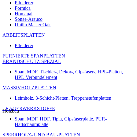
Pfleiderer
Formica
Homapal
Sonae-Arauco
Unilin Master Oak
ARBEITSPLATTEN
Pfleiderer
FURNIERTE SPANPLATTEN
BRANDSCHUTZ-SPEZIAL
Span, MDF, Tischler-, Dekor-, Gipsfaser-, HPL-Platten,
HPL-Verbundelement
MASSIVHOLZPLATTEN
Leimholz, 3-Schicht-Platten, Treppenstufenplatten
TRÄGERWERKSTOFFE
Holzbau
Span, MDF, HDF, Tipla, Gipsfaserplatte, PUR-
Hartschaumplatte
SPERRHOLZ- UND BAU-PLATTEN