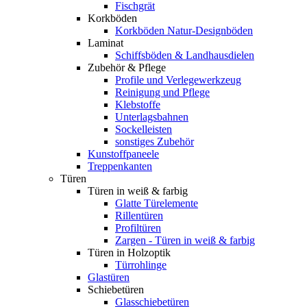
Fischgrät
Korkböden
Korkböden Natur-Designböden
Laminat
Schiffsböden & Landhausdielen
Zubehör & Pflege
Profile und Verlegewerkzeug
Reinigung und Pflege
Klebstoffe
Unterlagsbahnen
Sockelleisten
sonstiges Zubehör
Kunstoffpaneele
Treppenkanten
Türen
Türen in weiß & farbig
Glatte Türelemente
Rillentüren
Profiltüren
Zargen - Türen in weiß & farbig
Türen in Holzoptik
Türrohlinge
Glastüren
Schiebetüren
Glasschiebetüren