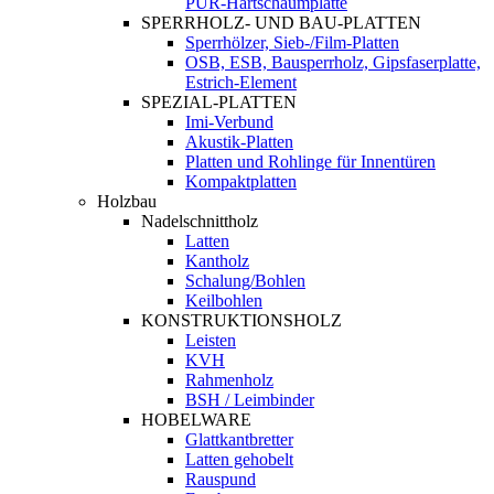
PUR-Hartschaumplatte
SPERRHOLZ- UND BAU-PLATTEN
Sperrhölzer, Sieb-/Film-Platten
OSB, ESB, Bausperrholz, Gipsfaserplatte,
Estrich-Element
SPEZIAL-PLATTEN
Imi-Verbund
Akustik-Platten
Platten und Rohlinge für Innentüren
Kompaktplatten
Holzbau
Nadelschnittholz
Latten
Kantholz
Schalung/Bohlen
Keilbohlen
KONSTRUKTIONSHOLZ
Leisten
KVH
Rahmenholz
BSH / Leimbinder
HOBELWARE
Glattkantbretter
Latten gehobelt
Rauspund