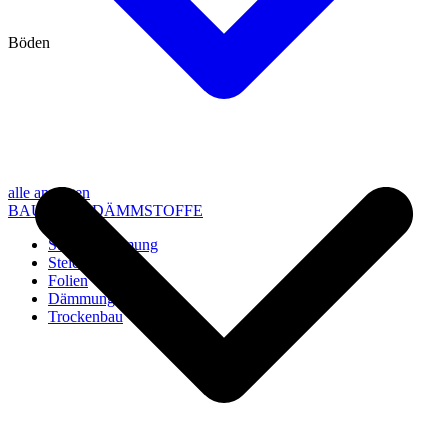
Böden
alle anzeigen
BAU- UND DÄMMSTOFFE
Steico Dämmung
Steico Zubehör
Folien
Dämmung
Trockenbau