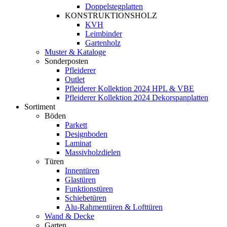
Doppelstegplatten
KONSTRUKTIONSHOLZ
KVH
Leimbinder
Gartenholz
Muster & Kataloge
Sonderposten
Pfleiderer
Outlet
Pfleiderer Kollektion 2024 HPL & VBE
Pfleiderer Kollektion 2024 Dekorspanplatten
Sortiment
Böden
Parkett
Designboden
Laminat
Massivholzdielen
Türen
Innentüren
Glastüren
Funktionstüren
Schiebetüren
Alu-Rahmentüren & Lofttüren
Wand & Decke
Garten