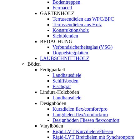
Bodentreppen
Fermacell
GARTENHOLZ
Terrassendielen aus WPC/BPC
Terrassendielen aus Holz
Konstruktionsholz
Sichtblenden
BEDACHUNG
Verbundsicherheitsglas (VSG)
Doppelstegplatten
LAUBSCHNITTHOLZ
Böden
Fertigparkett
Landhausdiele
Schiffsboden
Fischgrät
Lindura-Holzböden
Landhausdiele
Designböden
Kurzdielen flex/comfort/pro
Langdielen flex/comfort/pro
Designböden Fliesen flex/comfort
Vinylböden
Rigid-LVT Kurzdielen/Fliesen
Rigid-LVT Breitdielen mit Synchronpore