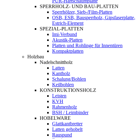
PUR-Hartschaumplatte
SPERRHOLZ- UND BAU-PLATTEN
Sperrhölzer, Sieb-/Film-Platten
OSB, ESB, Bausperrholz, Gipsfaserplatte,
Estrich-Element
SPEZIAL-PLATTEN
Imi-Verbund
Akustik-Platten
Platten und Rohlinge für Innentüren
Kompaktplatten
Holzbau
Nadelschnittholz
Latten
Kantholz
Schalung/Bohlen
Keilbohlen
KONSTRUKTIONSHOLZ
Leisten
KVH
Rahmenholz
BSH / Leimbinder
HOBELWARE
Glattkantbretter
Latten gehobelt
Rauspund