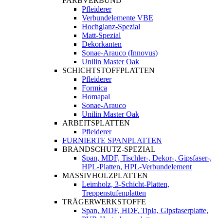
FARBVERBUND
Pfleiderer
Verbundelemente VBE
Hochglanz-Spezial
Matt-Spezial
Dekorkanten
Sonae-Arauco (Innovus)
Unilin Master Oak
SCHICHTSTOFFPLATTEN
Pfleiderer
Formica
Homapal
Sonae-Arauco
Unilin Master Oak
ARBEITSPLATTEN
Pfleiderer
FURNIERTE SPANPLATTEN
BRANDSCHUTZ-SPEZIAL
Span, MDF, Tischler-, Dekor-, Gipsfaser-,
HPL-Platten, HPL-Verbundelement
MASSIVHOLZPLATTEN
Leimholz, 3-Schicht-Platten,
Treppenstufenplatten
TRÄGERWERKSTOFFE
Span, MDF, HDF, Tipla, Gipsfaserplatte,