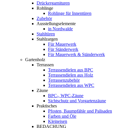
Drückergarnituren
Rohlinge
Rohlinge für Innentüren
Zubehör
Ausstellungselemente
in Nordwalde
Stahltüren
Stahlzargen
Für Mauerwerk
Für Ständerwerk
Für Mauerwerk & Ständerwerk
Gartenholz
Terrassen
Terrassendielen aus BPC
Terrassendielen aus Holz
Terrassenzubehör
Terrassendielen aus WPC
Zäune
BPC-, WPC-Zäune
Sichtschutz und Vorgartenzäune
Praktisches
Pfosten, Baumpfähle und Palisaden
Farben und Öle
Kleineisen
BEDACHUNG