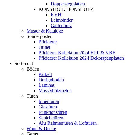
Doppelstegplatten
KONSTRUKTIONSHOLZ
KVH
Leimbinder
Gartenholz
Muster & Kataloge
Sonderposten
Pfleiderer
Outlet
Pfleiderer Kollektion 2024 HPL & VBE
Pfleiderer Kollektion 2024 Dekorspanplatten
Sortiment
Böden
Parkett
Designboden
Laminat
Massivholzdielen
Türen
Innentüren
Glastüren
Funktionstüren
Schiebetüren
Alu-Rahmentüren & Lofttüren
Wand & Decke
Garten