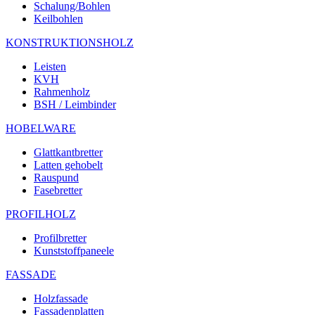
Schalung/Bohlen
Keilbohlen
KONSTRUKTIONSHOLZ
Leisten
KVH
Rahmenholz
BSH / Leimbinder
HOBELWARE
Glattkantbretter
Latten gehobelt
Rauspund
Fasebretter
PROFILHOLZ
Profilbretter
Kunststoffpaneele
FASSADE
Holzfassade
Fassadenplatten