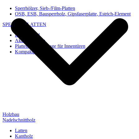
Sperrhölzer, Sieb-/Film-Platten
OSB, ESB, Bausperrholz, Gipsfaserplatte, Estrich-Element
SPEZIAL-PLATTEN
Imi-Verbund
Akustik-Platten
Platten und Rohlinge für Innentüren
Kompaktplatten
Holzbau
Nadelschnittholz
Latten
Kantholz