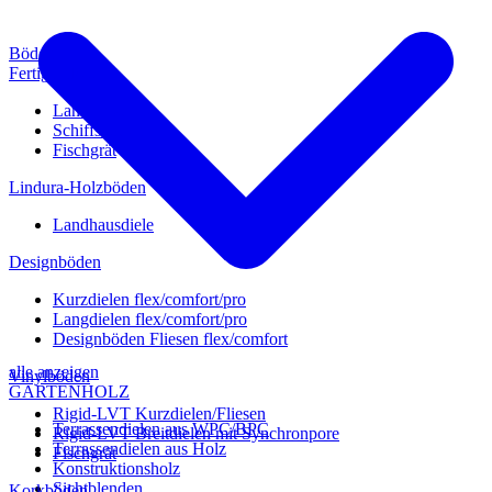
Böden
Fertigparkett
Landhausdiele
Schiffsboden
Fischgrät
Lindura-Holzböden
Landhausdiele
Designböden
Kurzdielen flex/comfort/pro
Langdielen flex/comfort/pro
Designböden Fliesen flex/comfort
alle anzeigen
Vinylböden
GARTENHOLZ
Rigid-LVT Kurzdielen/Fliesen
Terrassendielen aus WPC/BPC
Rigid-LVT Breitdielen mit Synchronpore
Terrassendielen aus Holz
Fischgrät
Konstruktionsholz
Sichtblenden
Korkböden