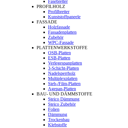
Fasebretter
PROFILHOLZ
Profilbretter
Kunststoffpaneele
FASSADE
Holzfassade
Fassadenplatten
Zubehör
WPC-Fassade
PLATTENWERKSTOFFE
OSB-Platten
ESB-Platten
Verlegespanplatten
3-Schicht-Platten
Nadelsperrholz
Multiplexplatten
Sieb-/Film-Platten
Agepan-Platten
BAU- UND DÄMMSTOFFE
Steico Dämmung
Steico Zubehör
Folien
Dämmung
Trockenbau
Klebstoffe