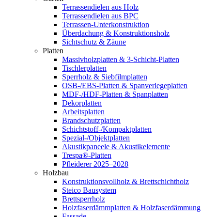
Terrassendielen aus Holz
Terrassendielen aus BPC
Terrassen-Unterkonstruktion
Überdachung & Konstruktionsholz
Sichtschutz & Zäune
Platten
Massivholzplatten & 3-Schicht-Platten
Tischlerplatten
Sperrholz & Siebfilmplatten
OSB-/EBS-Platten & Spanverlegeplatten
MDF-/HDF-Platten & Spanplatten
Dekorplatten
Arbeitsplatten
Brandschutzplatten
Schichtstoff-/Kompaktplatten
Spezial-/Objektplatten
Akustikpaneele & Akustikelemente
Trespa®-Platten
Pfleiderer 2025–2028
Holzbau
Konstruktionsvollholz & Brettschichtholz
Steico Bausystem
Brettsperrholz
Holzfaserdämmplatten & Holzfaserdämmung
Fassade