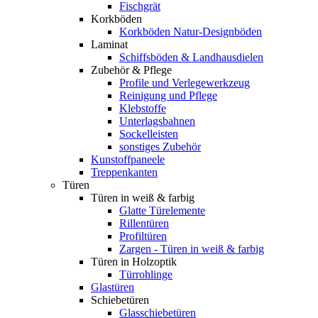
Fischgrät
Korkböden
Korkböden Natur-Designböden
Laminat
Schiffsböden & Landhausdielen
Zubehör & Pflege
Profile und Verlegewerkzeug
Reinigung und Pflege
Klebstoffe
Unterlagsbahnen
Sockelleisten
sonstiges Zubehör
Kunstoffpaneele
Treppenkanten
Türen
Türen in weiß & farbig
Glatte Türelemente
Rillentüren
Profiltüren
Zargen - Türen in weiß & farbig
Türen in Holzoptik
Türrohlinge
Glastüren
Schiebetüren
Glasschiebetüren