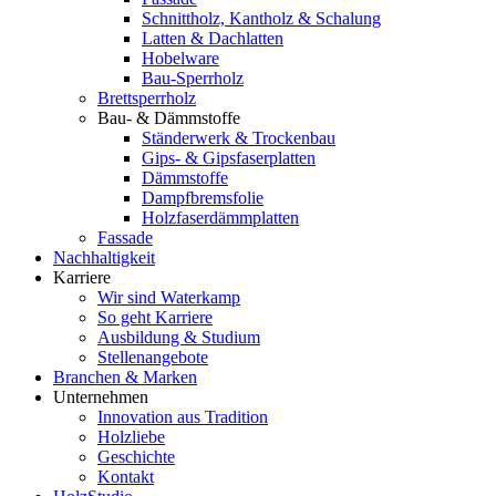
Schnittholz, Kantholz & Schalung
Latten & Dachlatten
Hobelware
Bau-Sperrholz
Brettsperrholz
Bau- & Dämmstoffe
Ständerwerk & Trockenbau
Gips- & Gipsfaserplatten
Dämmstoffe
Dampfbremsfolie
Holzfaserdämmplatten
Fassade
Nachhaltigkeit
Karriere
Wir sind Waterkamp
So geht Karriere
Ausbildung & Studium
Stellenangebote
Branchen & Marken
Unternehmen
Innovation aus Tradition
Holzliebe
Geschichte
Kontakt