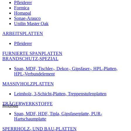
Pfleiderer
Formica
Homapal
Sonae-Arauco
Unilin Master Oak
ARBEITSPLATTEN
Pfleiderer
FURNIERTE SPANPLATTEN
BRANDSCHUTZ-SPEZIAL
Span, MDF, Tischler-, Dekor-, Gipsfaser-, HPL-Platten,
HPL-Verbundelement
MASSIVHOLZPLATTEN
Leimholz, 3-Schicht-Platten, Treppenstufenplatten
TRÄGERWERKSTOFFE
Holzbau
Span, MDF, HDF, Tipla, Gipsfaserplatte, PUR-
Hartschaumplatte
SPERRHOLZ- UND BAU-PLATTEN