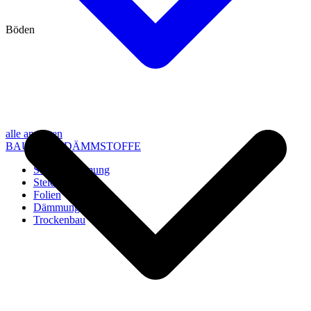
Böden
alle anzeigen
BAU- UND DÄMMSTOFFE
Steico Dämmung
Steico Zubehör
Folien
Dämmung
Trockenbau