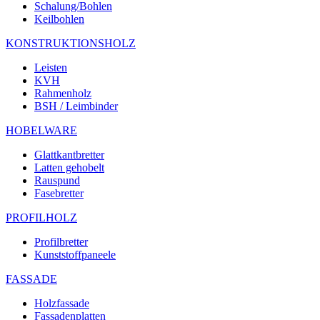
Schalung/Bohlen
Keilbohlen
KONSTRUKTIONSHOLZ
Leisten
KVH
Rahmenholz
BSH / Leimbinder
HOBELWARE
Glattkantbretter
Latten gehobelt
Rauspund
Fasebretter
PROFILHOLZ
Profilbretter
Kunststoffpaneele
FASSADE
Holzfassade
Fassadenplatten