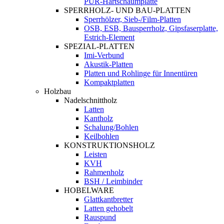
PUR-Hartschaumplatte
SPERRHOLZ- UND BAU-PLATTEN
Sperrhölzer, Sieb-/Film-Platten
OSB, ESB, Bausperrholz, Gipsfaserplatte,
Estrich-Element
SPEZIAL-PLATTEN
Imi-Verbund
Akustik-Platten
Platten und Rohlinge für Innentüren
Kompaktplatten
Holzbau
Nadelschnittholz
Latten
Kantholz
Schalung/Bohlen
Keilbohlen
KONSTRUKTIONSHOLZ
Leisten
KVH
Rahmenholz
BSH / Leimbinder
HOBELWARE
Glattkantbretter
Latten gehobelt
Rauspund