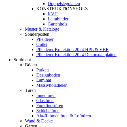
Doppelstegplatten
KONSTRUKTIONSHOLZ
KVH
Leimbinder
Gartenholz
Muster & Kataloge
Sonderposten
Pfleiderer
Outlet
Pfleiderer Kollektion 2024 HPL & VBE
Pfleiderer Kollektion 2024 Dekorspanplatten
Sortiment
Böden
Parkett
Designboden
Laminat
Massivholzdielen
Türen
Innentüren
Glastüren
Funktionstüren
Schiebetüren
Alu-Rahmentüren & Lofttüren
Wand & Decke
Garten