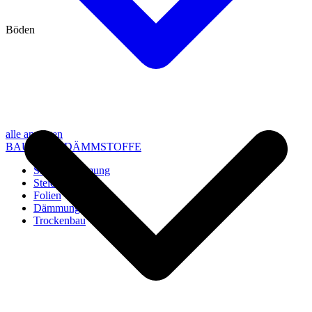
Böden
alle anzeigen
BAU- UND DÄMMSTOFFE
Steico Dämmung
Steico Zubehör
Folien
Dämmung
Trockenbau