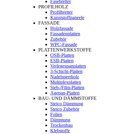
Fasebretter
PROFILHOLZ
Profilbretter
Kunststoffpaneele
FASSADE
Holzfassade
Fassadenplatten
Zubehör
WPC-Fassade
PLATTENWERKSTOFFE
OSB-Platten
ESB-Platten
Verlegespanplatten
3-Schicht-Platten
Nadelsperrholz
Multiplexplatten
Sieb-/Film-Platten
Agepan-Platten
BAU- UND DÄMMSTOFFE
Steico Dämmung
Steico Zubehör
Folien
Dämmung
Trockenbau
Klebstoffe