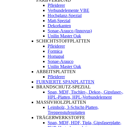
FARBVERBUND
Pfleiderer
Verbundelemente VBE
Hochglanz-Spezial
Matt-Spezial
Dekorkanten
Sonae-Arauco (Innovus)
Unilin Master Oak
SCHICHTSTOFFPLATTEN
Pfleiderer
Formica
Homapal
Sonae-Arauco
Unilin Master Oak
ARBEITSPLATTEN
Pfleiderer
FURNIERTE SPANPLATTEN
BRANDSCHUTZ-SPEZIAL
Span, MDF, Tischler-, Dekor-, Gipsfaser-,
HPL-Platten, HPL-Verbundelement
MASSIVHOLZPLATTEN
Leimholz, 3-Schicht-Platten,
Treppenstufenplatten
TRÄGERWERKSTOFFE
Span, MDF, HDF, Tipla, Gipsfaserplatte,