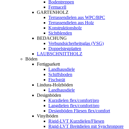
Bodentreppen
Fermacell
GARTENHOLZ
Terrassendielen aus WPC/BPC
Terrassendielen aus Holz
Konstruktionsholz
Sichtblenden
BEDACHUNG
Verbundsicherheitsglas (VSG)
Doppelstegplatten
LAUBSCHNITTHOLZ
Böden
Fertigparkett
Landhausdiele
Schiffsboden
Fischgrät
Lindura-Holzböden
Landhausdiele
Designböden
Kurzdielen flex/comfort/pro
Langdielen flex/comfort/pro
Designböden Fliesen flex/comfort
Vinylböden
Rigid-LVT Kurzdielen/Fliesen
Rigid-LVT Breitdielen mit Synchronpore