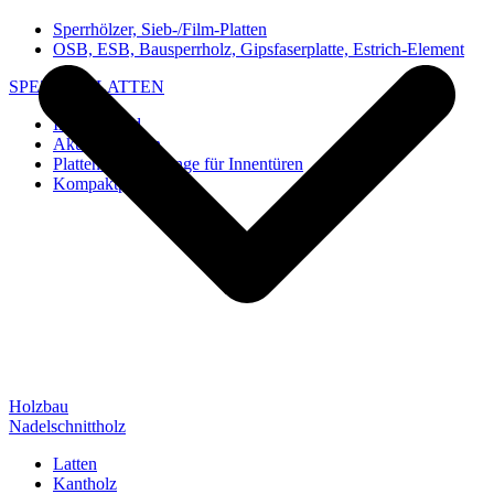
Sperrhölzer, Sieb-/Film-Platten
OSB, ESB, Bausperrholz, Gipsfaserplatte, Estrich-Element
SPEZIAL-PLATTEN
Imi-Verbund
Akustik-Platten
Platten und Rohlinge für Innentüren
Kompaktplatten
Holzbau
Nadelschnittholz
Latten
Kantholz