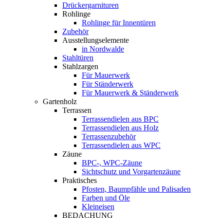
Drückergarnituren
Rohlinge
Rohlinge für Innentüren
Zubehör
Ausstellungselemente
in Nordwalde
Stahltüren
Stahlzargen
Für Mauerwerk
Für Ständerwerk
Für Mauerwerk & Ständerwerk
Gartenholz
Terrassen
Terrassendielen aus BPC
Terrassendielen aus Holz
Terrassenzubehör
Terrassendielen aus WPC
Zäune
BPC-, WPC-Zäune
Sichtschutz und Vorgartenzäune
Praktisches
Pfosten, Baumpfähle und Palisaden
Farben und Öle
Kleineisen
BEDACHUNG