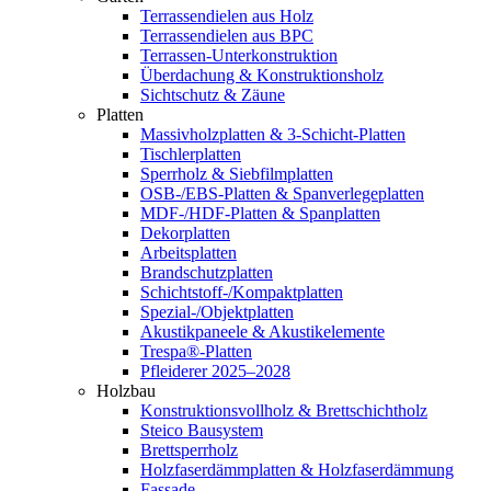
Terrassendielen aus Holz
Terrassendielen aus BPC
Terrassen-Unterkonstruktion
Überdachung & Konstruktionsholz
Sichtschutz & Zäune
Platten
Massivholzplatten & 3-Schicht-Platten
Tischlerplatten
Sperrholz & Siebfilmplatten
OSB-/EBS-Platten & Spanverlegeplatten
MDF-/HDF-Platten & Spanplatten
Dekorplatten
Arbeitsplatten
Brandschutzplatten
Schichtstoff-/Kompaktplatten
Spezial-/Objektplatten
Akustikpaneele & Akustikelemente
Trespa®-Platten
Pfleiderer 2025–2028
Holzbau
Konstruktionsvollholz & Brettschichtholz
Steico Bausystem
Brettsperrholz
Holzfaserdämmplatten & Holzfaserdämmung
Fassade