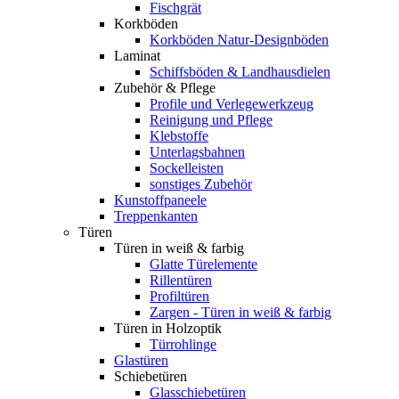
Fischgrät
Korkböden
Korkböden Natur-Designböden
Laminat
Schiffsböden & Landhausdielen
Zubehör & Pflege
Profile und Verlegewerkzeug
Reinigung und Pflege
Klebstoffe
Unterlagsbahnen
Sockelleisten
sonstiges Zubehör
Kunstoffpaneele
Treppenkanten
Türen
Türen in weiß & farbig
Glatte Türelemente
Rillentüren
Profiltüren
Zargen - Türen in weiß & farbig
Türen in Holzoptik
Türrohlinge
Glastüren
Schiebetüren
Glasschiebetüren