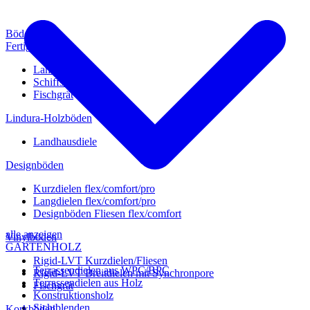
Böden
Fertigparkett
Landhausdiele
Schiffsboden
Fischgrät
Lindura-Holzböden
Landhausdiele
Designböden
Kurzdielen flex/comfort/pro
Langdielen flex/comfort/pro
Designböden Fliesen flex/comfort
alle anzeigen
Vinylböden
GARTENHOLZ
Rigid-LVT Kurzdielen/Fliesen
Terrassendielen aus WPC/BPC
Rigid-LVT Breitdielen mit Synchronpore
Terrassendielen aus Holz
Fischgrät
Konstruktionsholz
Sichtblenden
Korkböden