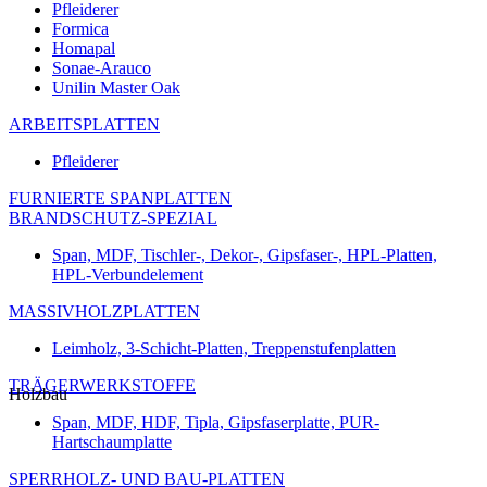
Pfleiderer
Formica
Homapal
Sonae-Arauco
Unilin Master Oak
ARBEITSPLATTEN
Pfleiderer
FURNIERTE SPANPLATTEN
BRANDSCHUTZ-SPEZIAL
Span, MDF, Tischler-, Dekor-, Gipsfaser-, HPL-Platten,
HPL-Verbundelement
MASSIVHOLZPLATTEN
Leimholz, 3-Schicht-Platten, Treppenstufenplatten
TRÄGERWERKSTOFFE
Holzbau
Span, MDF, HDF, Tipla, Gipsfaserplatte, PUR-
Hartschaumplatte
SPERRHOLZ- UND BAU-PLATTEN