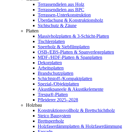
Terrassendielen aus Holz
Terrassendielen aus BPC
Terrassen-Unterkonstruktion
Überdachung & Konstruktionsholz
Sichtschutz & Zäune
Platten
Massivholzplatten & 3-Schicht-Platten
Tischlerplatten
Sperrholz & Siebfilmplatten
OSB-/EBS-Platten & Spanverlegeplatten
MDF-/HDF-Platten & Spanplatten
Dekorplatten
Arbeitsplatten
Brandschutzplatten
Schichtstoff-/Kompaktplatten
Spezial-/Objektplatten
Akustikpaneele & Akustikelemente
Trespa®-Platten
Pfleiderer 2025–2028
Holzbau
Konstruktionsvollholz & Brettschichtholz
Steico Bausystem
Brettsperrholz
Holzfaserdämmplatten & Holzfaserdämmung
Fassade