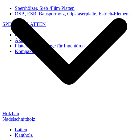
Sperrhölzer, Sieb-/Film-Platten
OSB, ESB, Bausperrholz, Gipsfaserplatte, Estrich-Element
SPEZIAL-PLATTEN
Imi-Verbund
Akustik-Platten
Platten und Rohlinge für Innentüren
Kompaktplatten
Holzbau
Nadelschnittholz
Latten
Kantholz