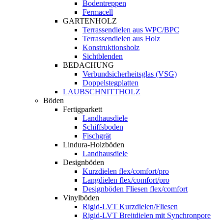
Bodentreppen
Fermacell
GARTENHOLZ
Terrassendielen aus WPC/BPC
Terrassendielen aus Holz
Konstruktionsholz
Sichtblenden
BEDACHUNG
Verbundsicherheitsglas (VSG)
Doppelstegplatten
LAUBSCHNITTHOLZ
Böden
Fertigparkett
Landhausdiele
Schiffsboden
Fischgrät
Lindura-Holzböden
Landhausdiele
Designböden
Kurzdielen flex/comfort/pro
Langdielen flex/comfort/pro
Designböden Fliesen flex/comfort
Vinylböden
Rigid-LVT Kurzdielen/Fliesen
Rigid-LVT Breitdielen mit Synchronpore