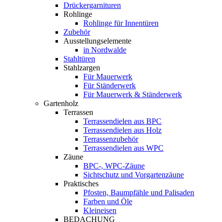
Drückergarnituren
Rohlinge
Rohlinge für Innentüren
Zubehör
Ausstellungselemente
in Nordwalde
Stahltüren
Stahlzargen
Für Mauerwerk
Für Ständerwerk
Für Mauerwerk & Ständerwerk
Gartenholz
Terrassen
Terrassendielen aus BPC
Terrassendielen aus Holz
Terrassenzubehör
Terrassendielen aus WPC
Zäune
BPC-, WPC-Zäune
Sichtschutz und Vorgartenzäune
Praktisches
Pfosten, Baumpfähle und Palisaden
Farben und Öle
Kleineisen
BEDACHUNG