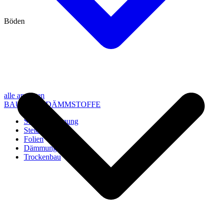
Böden
alle anzeigen
BAU- UND DÄMMSTOFFE
Steico Dämmung
Steico Zubehör
Folien
Dämmung
Trockenbau