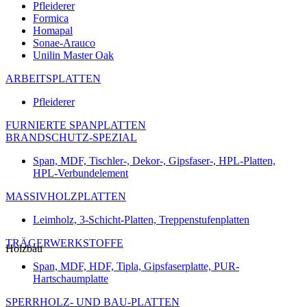
Pfleiderer
Formica
Homapal
Sonae-Arauco
Unilin Master Oak
ARBEITSPLATTEN
Pfleiderer
FURNIERTE SPANPLATTEN
BRANDSCHUTZ-SPEZIAL
Span, MDF, Tischler-, Dekor-, Gipsfaser-, HPL-Platten,
HPL-Verbundelement
MASSIVHOLZPLATTEN
Leimholz, 3-Schicht-Platten, Treppenstufenplatten
TRÄGERWERKSTOFFE
Holzbau
Span, MDF, HDF, Tipla, Gipsfaserplatte, PUR-
Hartschaumplatte
SPERRHOLZ- UND BAU-PLATTEN