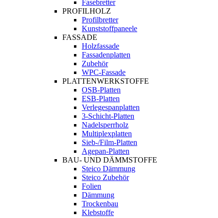
Fasebretter
PROFILHOLZ
Profilbretter
Kunststoffpaneele
FASSADE
Holzfassade
Fassadenplatten
Zubehör
WPC-Fassade
PLATTENWERKSTOFFE
OSB-Platten
ESB-Platten
Verlegespanplatten
3-Schicht-Platten
Nadelsperrholz
Multiplexplatten
Sieb-/Film-Platten
Agepan-Platten
BAU- UND DÄMMSTOFFE
Steico Dämmung
Steico Zubehör
Folien
Dämmung
Trockenbau
Klebstoffe