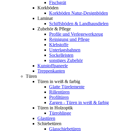
Fischgrät
Korkböden
Korkböden Natur-Designböden
Laminat
Schiffsböden & Landhausdielen
Zubehör & Pflege
Profile und Verlegewerkzeug
Reinigung und Pflege
Klebstoffe
Unterlagsbahnen
Sockelleisten
sonstiges Zubehör
Kunstoffpaneele
Treppenkanten
Türen
Türen in weiß & farbig
Glatte Türelemente
Rillentüren
Profiltüren
Zargen - Türen in weiß & farbig
Türen in Holzoptik
Türrohlinge
Glastüren
Schiebetüren
Glasschiebetüren