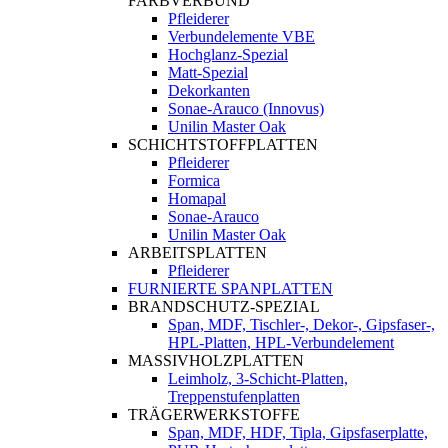
FARBVERBUND
Pfleiderer
Verbundelemente VBE
Hochglanz-Spezial
Matt-Spezial
Dekorkanten
Sonae-Arauco (Innovus)
Unilin Master Oak
SCHICHTSTOFFPLATTEN
Pfleiderer
Formica
Homapal
Sonae-Arauco
Unilin Master Oak
ARBEITSPLATTEN
Pfleiderer
FURNIERTE SPANPLATTEN
BRANDSCHUTZ-SPEZIAL
Span, MDF, Tischler-, Dekor-, Gipsfaser-,
HPL-Platten, HPL-Verbundelement
MASSIVHOLZPLATTEN
Leimholz, 3-Schicht-Platten,
Treppenstufenplatten
TRÄGERWERKSTOFFE
Span, MDF, HDF, Tipla, Gipsfaserplatte,