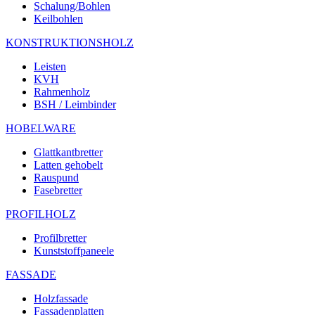
Schalung/Bohlen
Keilbohlen
KONSTRUKTIONSHOLZ
Leisten
KVH
Rahmenholz
BSH / Leimbinder
HOBELWARE
Glattkantbretter
Latten gehobelt
Rauspund
Fasebretter
PROFILHOLZ
Profilbretter
Kunststoffpaneele
FASSADE
Holzfassade
Fassadenplatten