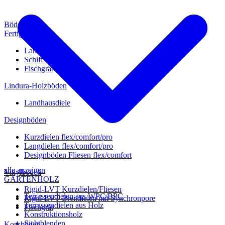
Böden
Fertigparkett
Landhausdiele
Schiffsboden
Fischgrät
Lindura-Holzböden
Landhausdiele
Designböden
Kurzdielen flex/comfort/pro
Langdielen flex/comfort/pro
Designböden Fliesen flex/comfort
alle anzeigen
Vinylböden
GARTENHOLZ
Rigid-LVT Kurzdielen/Fliesen
Terrassendielen aus WPC/BPC
Rigid-LVT Breitdielen mit Synchronpore
Terrassendielen aus Holz
Fischgrät
Konstruktionsholz
Sichtblenden
Korkböden