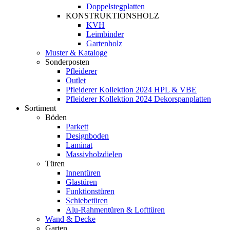
Doppelstegplatten
KONSTRUKTIONSHOLZ
KVH
Leimbinder
Gartenholz
Muster & Kataloge
Sonderposten
Pfleiderer
Outlet
Pfleiderer Kollektion 2024 HPL & VBE
Pfleiderer Kollektion 2024 Dekorspanplatten
Sortiment
Böden
Parkett
Designboden
Laminat
Massivholzdielen
Türen
Innentüren
Glastüren
Funktionstüren
Schiebetüren
Alu-Rahmentüren & Lofttüren
Wand & Decke
Garten