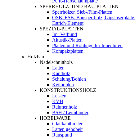
PUR-Hartschaumplatte
SPERRHOLZ- UND BAU-PLATTEN
Sperrhölzer, Sieb-/Film-Platten
OSB, ESB, Bausperrholz, Gipsfaserplatte,
Estrich-Element
SPEZIAL-PLATTEN
Imi-Verbund
Akustik-Platten
Platten und Rohlinge für Innentüren
Kompaktplatten
Holzbau
Nadelschnittholz
Latten
Kantholz
Schalung/Bohlen
Keilbohlen
KONSTRUKTIONSHOLZ
Leisten
KVH
Rahmenholz
BSH / Leimbinder
HOBELWARE
Glattkantbretter
Latten gehobelt
Rauspund