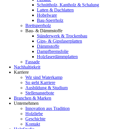
Schnittholz, Kantholz & Schalung
Latten & Dachlatten
Hobelware
Bau-Sperrholz
Brettsperrholz
Bau- & Dämmstoffe
Ständerwerk & Trockenbau
Gips- & Gipsfaserplatten
Dämmstoffe
Dampfbremsfolie
Holzfaserdämmplatten
Fassade
Nachhaltigkeit
Karriere
Wir sind Waterkamp
So geht Karriere
Ausbildung & Studium
Stellenangebote
Branchen & Marken
Unternehmen
Innovation aus Tradition
Holzliebe
Geschichte
Kontakt