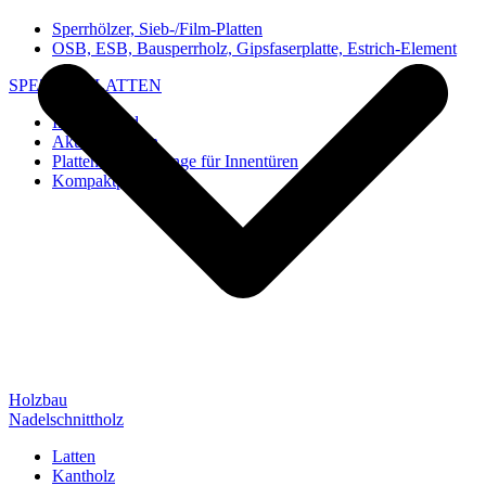
Sperrhölzer, Sieb-/Film-Platten
OSB, ESB, Bausperrholz, Gipsfaserplatte, Estrich-Element
SPEZIAL-PLATTEN
Imi-Verbund
Akustik-Platten
Platten und Rohlinge für Innentüren
Kompaktplatten
Holzbau
Nadelschnittholz
Latten
Kantholz