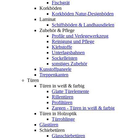
Fischgrät
Korkböden
Korkböden Natur-Designböden
Laminat
Schiffsböden & Landhausdielen
Zubehör & Pflege
Profile und Verlegewerkzeug
Reinigung und Pflege
Klebstoffe
Unterlagsbahnen
Sockelleisten
sonstiges Zubehör
Kunstoffpaneele
Treppenkanten
Türen
Türen in weiß & farbig
Glatte Türelemente
Rillentüren
Profiltüren
Zargen - Türen in weiß & farbig
Türen in Holzoptik
Türrohlinge
Glastüren
Schiebetüren
Glasschiebetüren