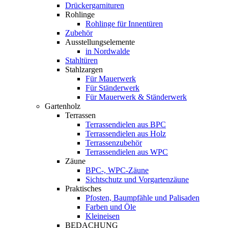
Drückergarnituren
Rohlinge
Rohlinge für Innentüren
Zubehör
Ausstellungselemente
in Nordwalde
Stahltüren
Stahlzargen
Für Mauerwerk
Für Ständerwerk
Für Mauerwerk & Ständerwerk
Gartenholz
Terrassen
Terrassendielen aus BPC
Terrassendielen aus Holz
Terrassenzubehör
Terrassendielen aus WPC
Zäune
BPC-, WPC-Zäune
Sichtschutz und Vorgartenzäune
Praktisches
Pfosten, Baumpfähle und Palisaden
Farben und Öle
Kleineisen
BEDACHUNG