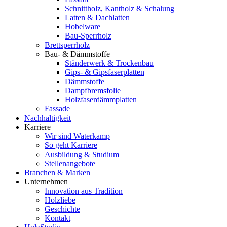
Schnittholz, Kantholz & Schalung
Latten & Dachlatten
Hobelware
Bau-Sperrholz
Brettsperrholz
Bau- & Dämmstoffe
Ständerwerk & Trockenbau
Gips- & Gipsfaserplatten
Dämmstoffe
Dampfbremsfolie
Holzfaserdämmplatten
Fassade
Nachhaltigkeit
Karriere
Wir sind Waterkamp
So geht Karriere
Ausbildung & Studium
Stellenangebote
Branchen & Marken
Unternehmen
Innovation aus Tradition
Holzliebe
Geschichte
Kontakt