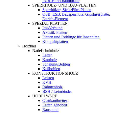
PUR-Hartschaumplatte
SPERRHOLZ- UND BAU-PLATTEN
Sperrhölzer, Sieb-/Film-Platten
OSB, ESB, Bausperrholz, Gipsfaserplatte,
Estrich-Element
SPEZIAL-PLATTEN
Imi-Verbund
Akustik-Platten
Platten und Rohlinge für Innentüren
Kompaktplatten
Holzbau
Nadelschnittholz
Latten
Kantholz
Schalung/Bohlen
Keilbohlen
KONSTRUKTIONSHOLZ
Leisten
KVH
Rahmenholz
BSH / Leimbinder
HOBELWARE
Glattkantbretter
Latten gehobelt
Rauspund