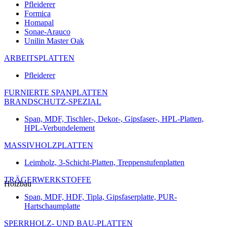
Pfleiderer
Formica
Homapal
Sonae-Arauco
Unilin Master Oak
ARBEITSPLATTEN
Pfleiderer
FURNIERTE SPANPLATTEN
BRANDSCHUTZ-SPEZIAL
Span, MDF, Tischler-, Dekor-, Gipsfaser-, HPL-Platten,
HPL-Verbundelement
MASSIVHOLZPLATTEN
Leimholz, 3-Schicht-Platten, Treppenstufenplatten
TRÄGERWERKSTOFFE
Holzbau
Span, MDF, HDF, Tipla, Gipsfaserplatte, PUR-
Hartschaumplatte
SPERRHOLZ- UND BAU-PLATTEN