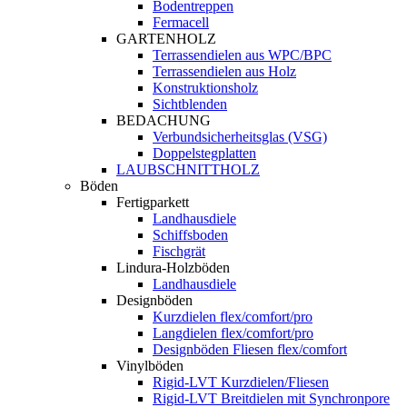
Bodentreppen
Fermacell
GARTENHOLZ
Terrassendielen aus WPC/BPC
Terrassendielen aus Holz
Konstruktionsholz
Sichtblenden
BEDACHUNG
Verbundsicherheitsglas (VSG)
Doppelstegplatten
LAUBSCHNITTHOLZ
Böden
Fertigparkett
Landhausdiele
Schiffsboden
Fischgrät
Lindura-Holzböden
Landhausdiele
Designböden
Kurzdielen flex/comfort/pro
Langdielen flex/comfort/pro
Designböden Fliesen flex/comfort
Vinylböden
Rigid-LVT Kurzdielen/Fliesen
Rigid-LVT Breitdielen mit Synchronpore