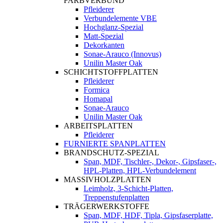
FARBVERBUND
Pfleiderer
Verbundelemente VBE
Hochglanz-Spezial
Matt-Spezial
Dekorkanten
Sonae-Arauco (Innovus)
Unilin Master Oak
SCHICHTSTOFFPLATTEN
Pfleiderer
Formica
Homapal
Sonae-Arauco
Unilin Master Oak
ARBEITSPLATTEN
Pfleiderer
FURNIERTE SPANPLATTEN
BRANDSCHUTZ-SPEZIAL
Span, MDF, Tischler-, Dekor-, Gipsfaser-,
HPL-Platten, HPL-Verbundelement
MASSIVHOLZPLATTEN
Leimholz, 3-Schicht-Platten,
Treppenstufenplatten
TRÄGERWERKSTOFFE
Span, MDF, HDF, Tipla, Gipsfaserplatte,