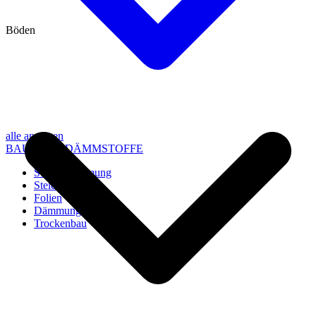
Böden
alle anzeigen
BAU- UND DÄMMSTOFFE
Steico Dämmung
Steico Zubehör
Folien
Dämmung
Trockenbau