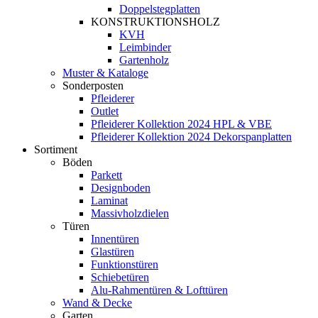
Doppelstegplatten
KONSTRUKTIONSHOLZ
KVH
Leimbinder
Gartenholz
Muster & Kataloge
Sonderposten
Pfleiderer
Outlet
Pfleiderer Kollektion 2024 HPL & VBE
Pfleiderer Kollektion 2024 Dekorspanplatten
Sortiment
Böden
Parkett
Designboden
Laminat
Massivholzdielen
Türen
Innentüren
Glastüren
Funktionstüren
Schiebetüren
Alu-Rahmentüren & Lofttüren
Wand & Decke
Garten