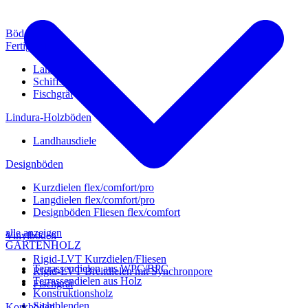
Böden
Fertigparkett
Landhausdiele
Schiffsboden
Fischgrät
Lindura-Holzböden
Landhausdiele
Designböden
Kurzdielen flex/comfort/pro
Langdielen flex/comfort/pro
Designböden Fliesen flex/comfort
alle anzeigen
Vinylböden
GARTENHOLZ
Rigid-LVT Kurzdielen/Fliesen
Terrassendielen aus WPC/BPC
Rigid-LVT Breitdielen mit Synchronpore
Terrassendielen aus Holz
Fischgrät
Konstruktionsholz
Sichtblenden
Korkböden