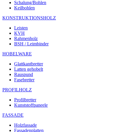
Schalung/Bohlen
Keilbohlen
KONSTRUKTIONSHOLZ
Leisten
KVH
Rahmenholz
BSH / Leimbinder
HOBELWARE
Glattkantbretter
Latten gehobelt
Rauspund
Fasebretter
PROFILHOLZ
Profilbretter
Kunststoffpaneele
FASSADE
Holzfassade
Fassadenplatten