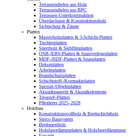
Terrassendielen aus Holz
Terrassendielen aus BPC
Terrassen-Unterkonstruktion
Überdachung & Konstruktionsholz
Sichtschutz & Zäune
Platten
Massivholzplatten & 3-Schicht-Platten
Tischlerplatten
Sperrholz & Siebfilmplatten
OSB-/EBS-Platten & Spanverlegeplatten
MDF-/HDF-Platten & Spanplatten
Dekorplatten
Arbeitsplatten
Brandschutzplatten
Schichtstoff-/Kompaktplatten
Spezial-/Objektplatten
Akustikpaneele & Akustikelemente
Trespa®-Platten
Pfleiderer 2025–2028
Holzbau
Konstruktionsvollholz & Brettschichtholz
Steico Bausystem
Brettsperrholz
Holzfaserdämmplatten & Holzfaserdämmung
Fassade