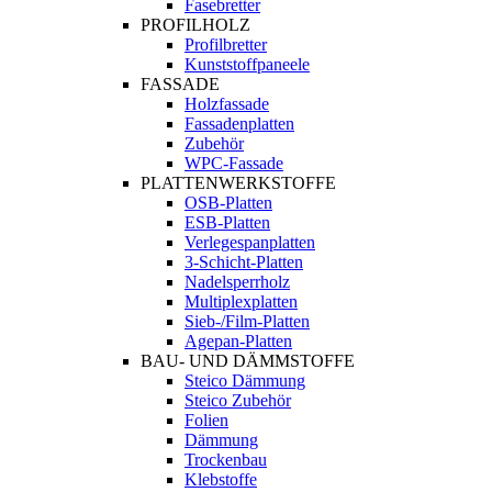
Fasebretter
PROFILHOLZ
Profilbretter
Kunststoffpaneele
FASSADE
Holzfassade
Fassadenplatten
Zubehör
WPC-Fassade
PLATTENWERKSTOFFE
OSB-Platten
ESB-Platten
Verlegespanplatten
3-Schicht-Platten
Nadelsperrholz
Multiplexplatten
Sieb-/Film-Platten
Agepan-Platten
BAU- UND DÄMMSTOFFE
Steico Dämmung
Steico Zubehör
Folien
Dämmung
Trockenbau
Klebstoffe