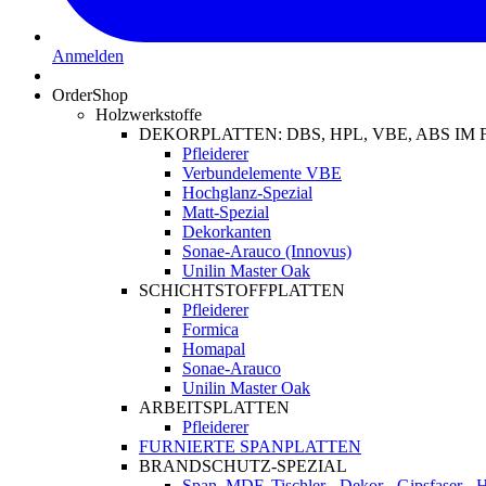
Anmelden
OrderShop
Holzwerkstoffe
DEKORPLATTEN: DBS, HPL, VBE, ABS I
Pfleiderer
Verbundelemente VBE
Hochglanz-Spezial
Matt-Spezial
Dekorkanten
Sonae-Arauco (Innovus)
Unilin Master Oak
SCHICHTSTOFFPLATTEN
Pfleiderer
Formica
Homapal
Sonae-Arauco
Unilin Master Oak
ARBEITSPLATTEN
Pfleiderer
FURNIERTE SPANPLATTEN
BRANDSCHUTZ-SPEZIAL
Span, MDF, Tischler-, Dekor-, Gipsfaser-,