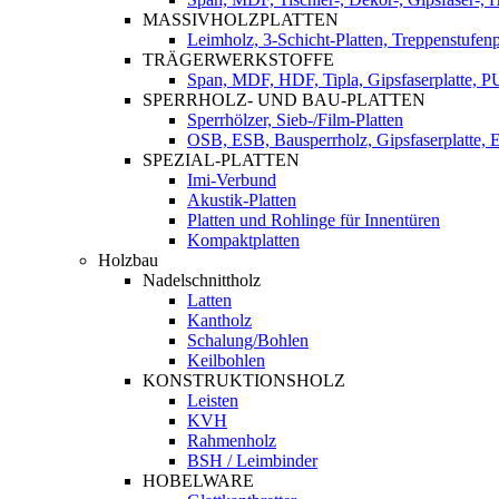
MASSIVHOLZPLATTEN
Leimholz, 3-Schicht-Platten, Treppenstufenp
TRÄGERWERKSTOFFE
Span, MDF, HDF, Tipla, Gipsfaserplatte, 
SPERRHOLZ- UND BAU-PLATTEN
Sperrhölzer, Sieb-/Film-Platten
OSB, ESB, Bausperrholz, Gipsfaserplatte, E
SPEZIAL-PLATTEN
Imi-Verbund
Akustik-Platten
Platten und Rohlinge für Innentüren
Kompaktplatten
Holzbau
Nadelschnittholz
Latten
Kantholz
Schalung/Bohlen
Keilbohlen
KONSTRUKTIONSHOLZ
Leisten
KVH
Rahmenholz
BSH / Leimbinder
HOBELWARE