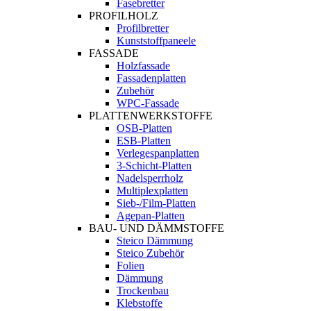
Fasebretter
PROFILHOLZ
Profilbretter
Kunststoffpaneele
FASSADE
Holzfassade
Fassadenplatten
Zubehör
WPC-Fassade
PLATTENWERKSTOFFE
OSB-Platten
ESB-Platten
Verlegespanplatten
3-Schicht-Platten
Nadelsperrholz
Multiplexplatten
Sieb-/Film-Platten
Agepan-Platten
BAU- UND DÄMMSTOFFE
Steico Dämmung
Steico Zubehör
Folien
Dämmung
Trockenbau
Klebstoffe