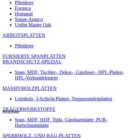
Pfleiderer
Formica
Homapal
Sonae-Arauco
Unilin Master Oak
ARBEITSPLATTEN
Pfleiderer
FURNIERTE SPANPLATTEN
BRANDSCHUTZ-SPEZIAL
Span, MDF, Tischler-, Dekor-, Gipsfaser-, HPL-Platten,
HPL-Verbundelement
MASSIVHOLZPLATTEN
Leimholz, 3-Schicht-Platten, Treppenstufenplatten
TRÄGERWERKSTOFFE
Holzbau
Span, MDF, HDF, Tipla, Gipsfaserplatte, PUR-
Hartschaumplatte
SPERRHOLZ- UND BAU-PLATTEN