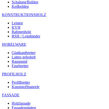
Schalung/Bohlen
Keilbohlen
KONSTRUKTIONSHOLZ
Leisten
KVH
Rahmenholz
BSH / Leimbinder
HOBELWARE
Glattkantbretter
Latten gehobelt
Rauspund
Fasebretter
PROFILHOLZ
Profilbretter
Kunststoffpaneele
FASSADE
Holzfassade
Fassadenplatten