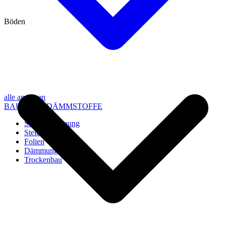
Böden
alle anzeigen
BAU- UND DÄMMSTOFFE
Steico Dämmung
Steico Zubehör
Folien
Dämmung
Trockenbau