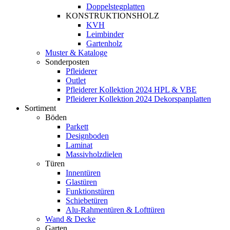
Doppelstegplatten
KONSTRUKTIONSHOLZ
KVH
Leimbinder
Gartenholz
Muster & Kataloge
Sonderposten
Pfleiderer
Outlet
Pfleiderer Kollektion 2024 HPL & VBE
Pfleiderer Kollektion 2024 Dekorspanplatten
Sortiment
Böden
Parkett
Designboden
Laminat
Massivholzdielen
Türen
Innentüren
Glastüren
Funktionstüren
Schiebetüren
Alu-Rahmentüren & Lofttüren
Wand & Decke
Garten