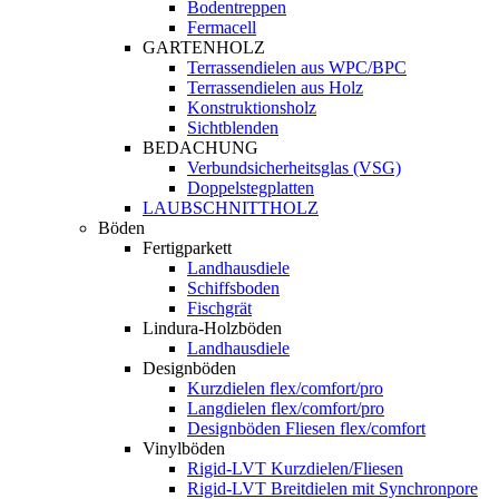
Bodentreppen
Fermacell
GARTENHOLZ
Terrassendielen aus WPC/BPC
Terrassendielen aus Holz
Konstruktionsholz
Sichtblenden
BEDACHUNG
Verbundsicherheitsglas (VSG)
Doppelstegplatten
LAUBSCHNITTHOLZ
Böden
Fertigparkett
Landhausdiele
Schiffsboden
Fischgrät
Lindura-Holzböden
Landhausdiele
Designböden
Kurzdielen flex/comfort/pro
Langdielen flex/comfort/pro
Designböden Fliesen flex/comfort
Vinylböden
Rigid-LVT Kurzdielen/Fliesen
Rigid-LVT Breitdielen mit Synchronpore