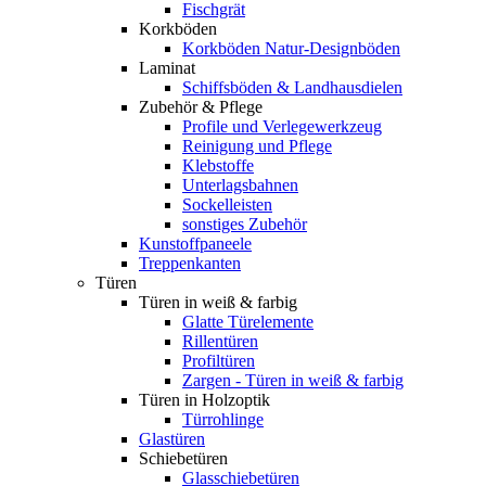
Fischgrät
Korkböden
Korkböden Natur-Designböden
Laminat
Schiffsböden & Landhausdielen
Zubehör & Pflege
Profile und Verlegewerkzeug
Reinigung und Pflege
Klebstoffe
Unterlagsbahnen
Sockelleisten
sonstiges Zubehör
Kunstoffpaneele
Treppenkanten
Türen
Türen in weiß & farbig
Glatte Türelemente
Rillentüren
Profiltüren
Zargen - Türen in weiß & farbig
Türen in Holzoptik
Türrohlinge
Glastüren
Schiebetüren
Glasschiebetüren