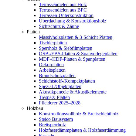
Terrassendielen aus Holz
Terrassendielen aus BPC
Terrassen-Unterkonstruktion
Überdachung & Konstruktionsholz
Sichtschutz & Zäune
Platten
Massivholzplatten & 3-Schicht-Platten
Tischlerplatten
Sperrholz & Siebfilmplatten
OSB-/EBS-Platten & Spanverlegeplatten
MDF-/HDF-Platten & Spanplatten
Dekorplatten
Arbeitsplatten
Brandschutzplatten
Schichtstoff-/Kompaktplatten
Spezial-/Objektplatten
Akustikpaneele & Akustikelemente
Trespa®-Platten
Pfleiderer 2025–2028
Holzbau
Konstruktionsvollholz & Brettschichtholz
Steico Bausystem
Brettsperrholz
Holzfaserdämmplatten & Holzfaserdämmung
Fassade