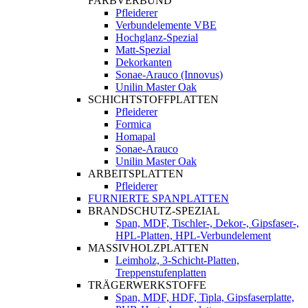
FARBVERBUND
Pfleiderer
Verbundelemente VBE
Hochglanz-Spezial
Matt-Spezial
Dekorkanten
Sonae-Arauco (Innovus)
Unilin Master Oak
SCHICHTSTOFFPLATTEN
Pfleiderer
Formica
Homapal
Sonae-Arauco
Unilin Master Oak
ARBEITSPLATTEN
Pfleiderer
FURNIERTE SPANPLATTEN
BRANDSCHUTZ-SPEZIAL
Span, MDF, Tischler-, Dekor-, Gipsfaser-,
HPL-Platten, HPL-Verbundelement
MASSIVHOLZPLATTEN
Leimholz, 3-Schicht-Platten,
Treppenstufenplatten
TRÄGERWERKSTOFFE
Span, MDF, HDF, Tipla, Gipsfaserplatte,