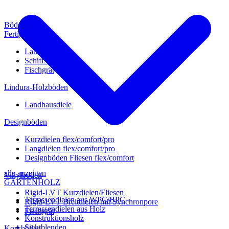
Böden
Fertigparkett
Landhausdiele
Schiffsboden
Fischgrät
Lindura-Holzböden
Landhausdiele
Designböden
Kurzdielen flex/comfort/pro
Langdielen flex/comfort/pro
Designböden Fliesen flex/comfort
alle anzeigen
Vinylböden
GARTENHOLZ
Rigid-LVT Kurzdielen/Fliesen
Terrassendielen aus WPC/BPC
Rigid-LVT Breitdielen mit Synchronpore
Terrassendielen aus Holz
Fischgrät
Konstruktionsholz
Sichtblenden
Korkböden