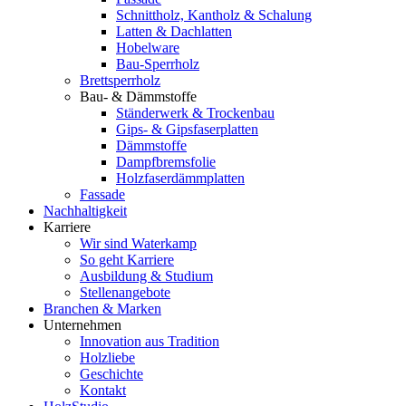
Schnittholz, Kantholz & Schalung
Latten & Dachlatten
Hobelware
Bau-Sperrholz
Brettsperrholz
Bau- & Dämmstoffe
Ständerwerk & Trockenbau
Gips- & Gipsfaserplatten
Dämmstoffe
Dampfbremsfolie
Holzfaserdämmplatten
Fassade
Nachhaltigkeit
Karriere
Wir sind Waterkamp
So geht Karriere
Ausbildung & Studium
Stellenangebote
Branchen & Marken
Unternehmen
Innovation aus Tradition
Holzliebe
Geschichte
Kontakt