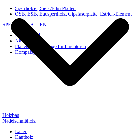
Sperrhölzer, Sieb-/Film-Platten
OSB, ESB, Bausperrholz, Gipsfaserplatte, Estrich-Element
SPEZIAL-PLATTEN
Imi-Verbund
Akustik-Platten
Platten und Rohlinge für Innentüren
Kompaktplatten
Holzbau
Nadelschnittholz
Latten
Kantholz