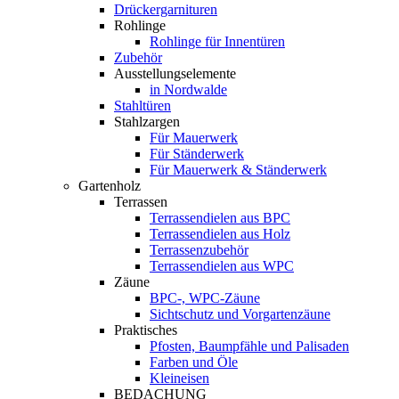
Drückergarnituren
Rohlinge
Rohlinge für Innentüren
Zubehör
Ausstellungselemente
in Nordwalde
Stahltüren
Stahlzargen
Für Mauerwerk
Für Ständerwerk
Für Mauerwerk & Ständerwerk
Gartenholz
Terrassen
Terrassendielen aus BPC
Terrassendielen aus Holz
Terrassenzubehör
Terrassendielen aus WPC
Zäune
BPC-, WPC-Zäune
Sichtschutz und Vorgartenzäune
Praktisches
Pfosten, Baumpfähle und Palisaden
Farben und Öle
Kleineisen
BEDACHUNG