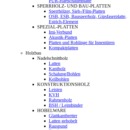
PUR-Hartschaumplatte
SPERRHOLZ- UND BAU-PLATTEN
Sperrhölzer, Sieb-/Film-Platten
OSB, ESB, Bausperrholz, Gipsfaserplatte,
Estrich-Element
SPEZIAL-PLATTEN
Imi-Verbund
Akustik-Platten
Platten und Rohlinge für Innentüren
Kompaktplatten
Holzbau
Nadelschnittholz
Latten
Kantholz
Schalung/Bohlen
Keilbohlen
KONSTRUKTIONSHOLZ
Leisten
KVH
Rahmenholz
BSH / Leimbinder
HOBELWARE
Glattkantbretter
Latten gehobelt
Rauspund