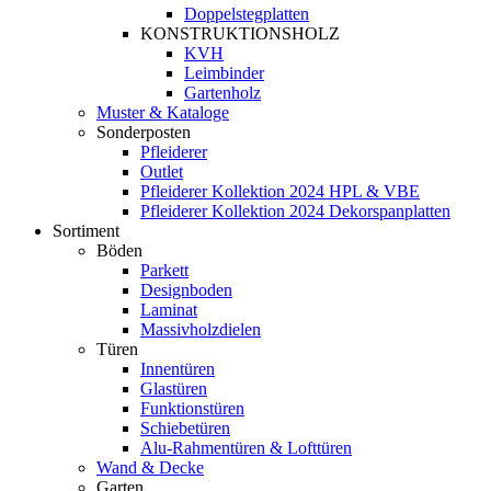
Doppelstegplatten
KONSTRUKTIONSHOLZ
KVH
Leimbinder
Gartenholz
Muster & Kataloge
Sonderposten
Pfleiderer
Outlet
Pfleiderer Kollektion 2024 HPL & VBE
Pfleiderer Kollektion 2024 Dekorspanplatten
Sortiment
Böden
Parkett
Designboden
Laminat
Massivholzdielen
Türen
Innentüren
Glastüren
Funktionstüren
Schiebetüren
Alu-Rahmentüren & Lofttüren
Wand & Decke
Garten