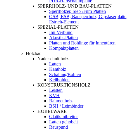
PUR-Hartschaumplatte
SPERRHOLZ- UND BAU-PLATTEN
Sperrhölzer, Sieb-/Film-Platten
OSB, ESB, Bausperrholz, Gipsfaserplatte,
Estrich-Element
SPEZIAL-PLATTEN
Imi-Verbund
Akustik-Platten
Platten und Rohlinge für Innentüren
Kompaktplatten
Holzbau
Nadelschnittholz
Latten
Kantholz
Schalung/Bohlen
Keilbohlen
KONSTRUKTIONSHOLZ
Leisten
KVH
Rahmenholz
BSH / Leimbinder
HOBELWARE
Glattkantbretter
Latten gehobelt
Rauspund