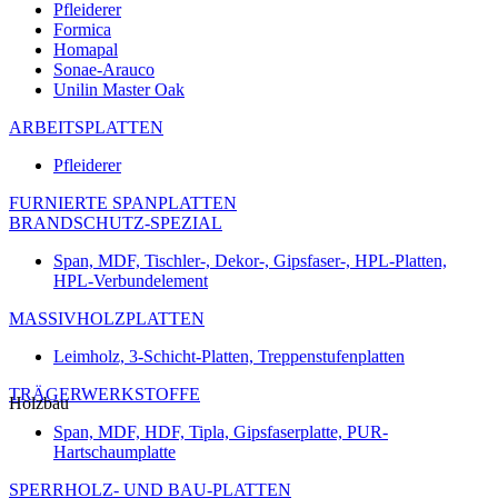
Pfleiderer
Formica
Homapal
Sonae-Arauco
Unilin Master Oak
ARBEITSPLATTEN
Pfleiderer
FURNIERTE SPANPLATTEN
BRANDSCHUTZ-SPEZIAL
Span, MDF, Tischler-, Dekor-, Gipsfaser-, HPL-Platten,
HPL-Verbundelement
MASSIVHOLZPLATTEN
Leimholz, 3-Schicht-Platten, Treppenstufenplatten
TRÄGERWERKSTOFFE
Holzbau
Span, MDF, HDF, Tipla, Gipsfaserplatte, PUR-
Hartschaumplatte
SPERRHOLZ- UND BAU-PLATTEN