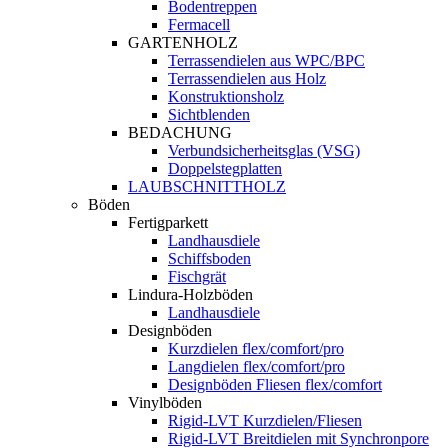
Bodentreppen
Fermacell
GARTENHOLZ
Terrassendielen aus WPC/BPC
Terrassendielen aus Holz
Konstruktionsholz
Sichtblenden
BEDACHUNG
Verbundsicherheitsglas (VSG)
Doppelstegplatten
LAUBSCHNITTHOLZ
Böden
Fertigparkett
Landhausdiele
Schiffsboden
Fischgrät
Lindura-Holzböden
Landhausdiele
Designböden
Kurzdielen flex/comfort/pro
Langdielen flex/comfort/pro
Designböden Fliesen flex/comfort
Vinylböden
Rigid-LVT Kurzdielen/Fliesen
Rigid-LVT Breitdielen mit Synchronpore