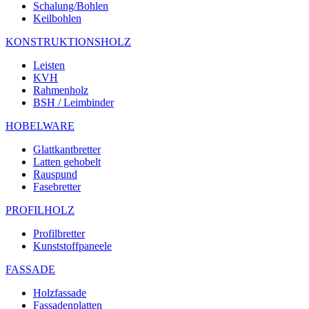
Schalung/Bohlen
Keilbohlen
KONSTRUKTIONSHOLZ
Leisten
KVH
Rahmenholz
BSH / Leimbinder
HOBELWARE
Glattkantbretter
Latten gehobelt
Rauspund
Fasebretter
PROFILHOLZ
Profilbretter
Kunststoffpaneele
FASSADE
Holzfassade
Fassadenplatten