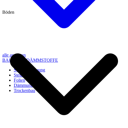
Böden
alle anzeigen
BAU- UND DÄMMSTOFFE
Steico Dämmung
Steico Zubehör
Folien
Dämmung
Trockenbau