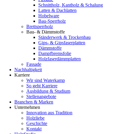
Schnittholz, Kantholz & Schalung
Latten & Dachlatten
Hobelware
Bau-Sperrholz
Brettsperrholz
Bau- & Dämmstoffe
Ständerwerk & Trockenbau
Gips- & Gipsfaserplatten
Dämmstoffe
Dampfbremsfolie
Holzfaserdämmplatten
Fassade
Nachhaltigkeit
Karriere
Wir sind Waterkamp
So geht Karriere
Ausbildung & Studium
Stellenangebote
Branchen & Marken
Unternehmen
Innovation aus Tradition
Holzliebe
Geschichte
Kontakt