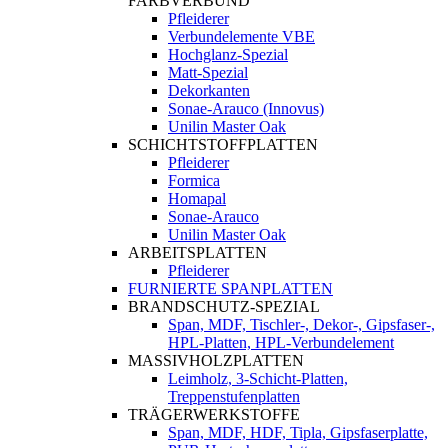
FARBVERBUND
Pfleiderer
Verbundelemente VBE
Hochglanz-Spezial
Matt-Spezial
Dekorkanten
Sonae-Arauco (Innovus)
Unilin Master Oak
SCHICHTSTOFFPLATTEN
Pfleiderer
Formica
Homapal
Sonae-Arauco
Unilin Master Oak
ARBEITSPLATTEN
Pfleiderer
FURNIERTE SPANPLATTEN
BRANDSCHUTZ-SPEZIAL
Span, MDF, Tischler-, Dekor-, Gipsfaser-,
HPL-Platten, HPL-Verbundelement
MASSIVHOLZPLATTEN
Leimholz, 3-Schicht-Platten,
Treppenstufenplatten
TRÄGERWERKSTOFFE
Span, MDF, HDF, Tipla, Gipsfaserplatte,