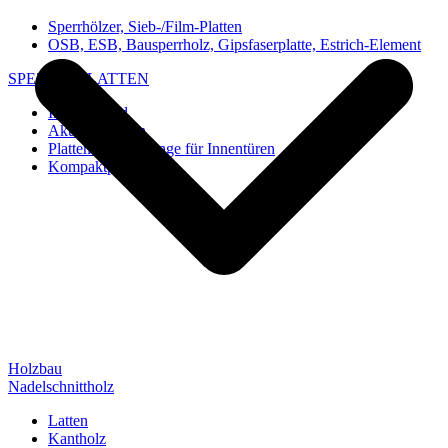
Sperrhölzer, Sieb-/Film-Platten
OSB, ESB, Bausperrholz, Gipsfaserplatte, Estrich-Element
SPEZIAL-PLATTEN
Imi-Verbund
Akustik-Platten
Platten und Rohlinge für Innentüren
Kompaktplatten
Holzbau
Nadelschnittholz
Latten
Kantholz