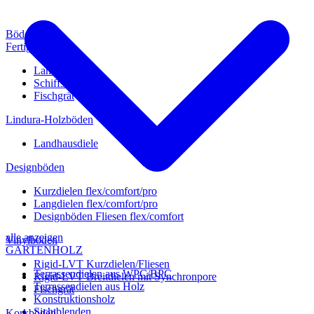
Böden
Fertigparkett
Landhausdiele
Schiffsboden
Fischgrät
Lindura-Holzböden
Landhausdiele
Designböden
Kurzdielen flex/comfort/pro
Langdielen flex/comfort/pro
Designböden Fliesen flex/comfort
alle anzeigen
Vinylböden
GARTENHOLZ
Rigid-LVT Kurzdielen/Fliesen
Terrassendielen aus WPC/BPC
Rigid-LVT Breitdielen mit Synchronpore
Terrassendielen aus Holz
Fischgrät
Konstruktionsholz
Sichtblenden
Korkböden