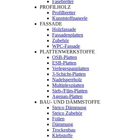
Fasebretter
PROFILHOLZ
Profilbretter
Kunststoffpaneele
FASSADE
Holzfassade
Fassadenplatten
Zubehör
WPC-Fassade
PLATTENWERKSTOFFE
OSB-Platten
ESB-Platten
Verlegespanplatten
3-Schicht-Platten
Nadelsperrholz
Multiplexplatten
Sieb-/Film-Platten
Agepan-Platten
BAU- UND DÄMMSTOFFE
Steico Dämmung
Steico Zubehör
Folien
Dämmung
Trockenbau
Klebstoffe