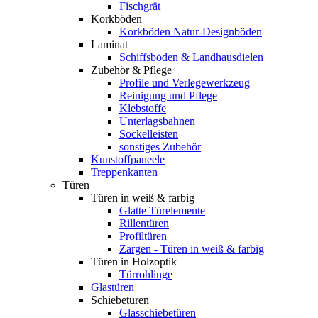
Fischgrät
Korkböden
Korkböden Natur-Designböden
Laminat
Schiffsböden & Landhausdielen
Zubehör & Pflege
Profile und Verlegewerkzeug
Reinigung und Pflege
Klebstoffe
Unterlagsbahnen
Sockelleisten
sonstiges Zubehör
Kunstoffpaneele
Treppenkanten
Türen
Türen in weiß & farbig
Glatte Türelemente
Rillentüren
Profiltüren
Zargen - Türen in weiß & farbig
Türen in Holzoptik
Türrohlinge
Glastüren
Schiebetüren
Glasschiebetüren