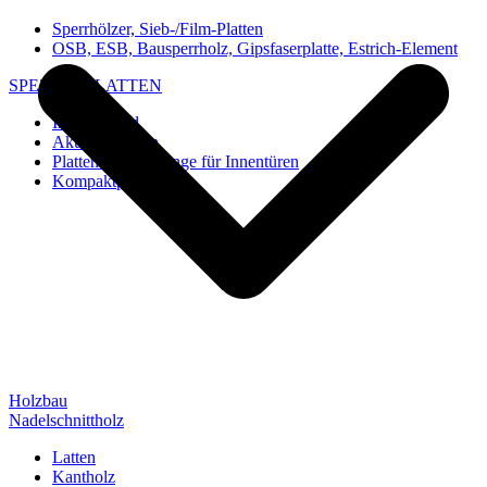
Sperrhölzer, Sieb-/Film-Platten
OSB, ESB, Bausperrholz, Gipsfaserplatte, Estrich-Element
SPEZIAL-PLATTEN
Imi-Verbund
Akustik-Platten
Platten und Rohlinge für Innentüren
Kompaktplatten
Holzbau
Nadelschnittholz
Latten
Kantholz