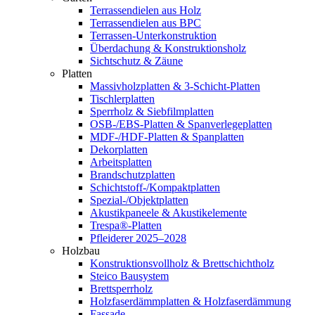
Terrassendielen aus Holz
Terrassendielen aus BPC
Terrassen-Unterkonstruktion
Überdachung & Konstruktionsholz
Sichtschutz & Zäune
Platten
Massivholzplatten & 3-Schicht-Platten
Tischlerplatten
Sperrholz & Siebfilmplatten
OSB-/EBS-Platten & Spanverlegeplatten
MDF-/HDF-Platten & Spanplatten
Dekorplatten
Arbeitsplatten
Brandschutzplatten
Schichtstoff-/Kompaktplatten
Spezial-/Objektplatten
Akustikpaneele & Akustikelemente
Trespa®-Platten
Pfleiderer 2025–2028
Holzbau
Konstruktionsvollholz & Brettschichtholz
Steico Bausystem
Brettsperrholz
Holzfaserdämmplatten & Holzfaserdämmung
Fassade