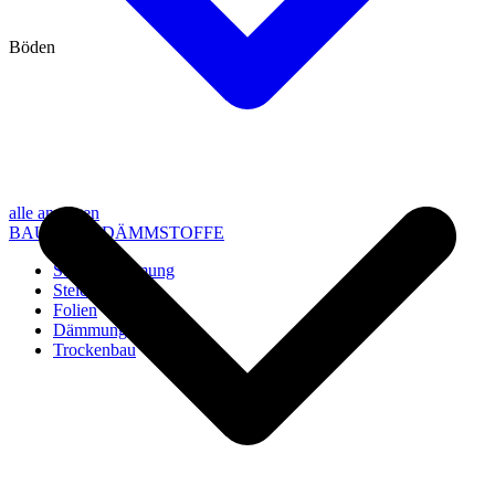
Böden
alle anzeigen
BAU- UND DÄMMSTOFFE
Steico Dämmung
Steico Zubehör
Folien
Dämmung
Trockenbau