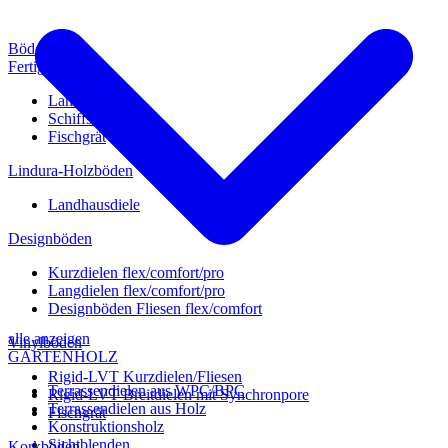
Böden
Fertigparkett
Landhausdiele
Schiffsboden
Fischgrät
Lindura-Holzböden
Landhausdiele
Designböden
Kurzdielen flex/comfort/pro
Langdielen flex/comfort/pro
Designböden Fliesen flex/comfort
alle anzeigen
Vinylböden
GARTENHOLZ
Rigid-LVT Kurzdielen/Fliesen
Terrassendielen aus WPC/BPC
Rigid-LVT Breitdielen mit Synchronpore
Terrassendielen aus Holz
Fischgrät
Konstruktionsholz
Sichtblenden
Korkböden