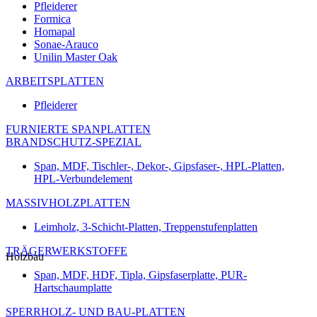
Pfleiderer
Formica
Homapal
Sonae-Arauco
Unilin Master Oak
ARBEITSPLATTEN
Pfleiderer
FURNIERTE SPANPLATTEN
BRANDSCHUTZ-SPEZIAL
Span, MDF, Tischler-, Dekor-, Gipsfaser-, HPL-Platten,
HPL-Verbundelement
MASSIVHOLZPLATTEN
Leimholz, 3-Schicht-Platten, Treppenstufenplatten
TRÄGERWERKSTOFFE
Holzbau
Span, MDF, HDF, Tipla, Gipsfaserplatte, PUR-
Hartschaumplatte
SPERRHOLZ- UND BAU-PLATTEN