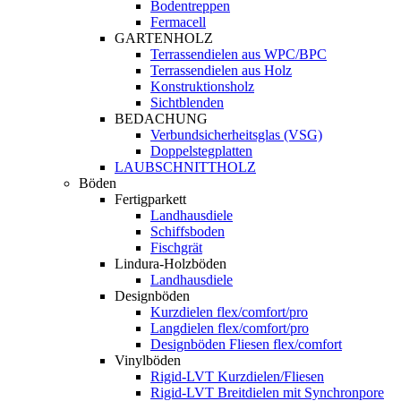
Bodentreppen
Fermacell
GARTENHOLZ
Terrassendielen aus WPC/BPC
Terrassendielen aus Holz
Konstruktionsholz
Sichtblenden
BEDACHUNG
Verbundsicherheitsglas (VSG)
Doppelstegplatten
LAUBSCHNITTHOLZ
Böden
Fertigparkett
Landhausdiele
Schiffsboden
Fischgrät
Lindura-Holzböden
Landhausdiele
Designböden
Kurzdielen flex/comfort/pro
Langdielen flex/comfort/pro
Designböden Fliesen flex/comfort
Vinylböden
Rigid-LVT Kurzdielen/Fliesen
Rigid-LVT Breitdielen mit Synchronpore