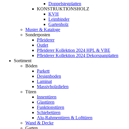
Doppelstegplatten
KONSTRUKTIONSHOLZ
KVH
Leimbinder
Gartenholz
Muster & Kataloge
Sonderposten
Pfleiderer
Outlet
Pfleiderer Kollektion 2024 HPL & VBE
Pfleiderer Kollektion 2024 Dekorspanplatten
Sortiment
Böden
Parkett
Designboden
Laminat
Massivholzdielen
Türen
Innentüren
Glastüren
Funktionstüren
Schiebetüren
Alu-Rahmentüren & Lofttüren
Wand & Decke
Garten