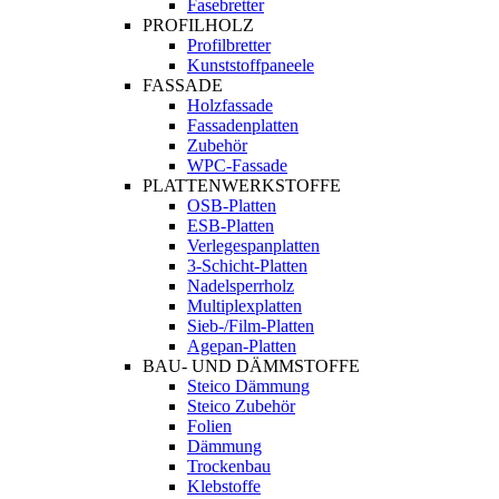
Fasebretter
PROFILHOLZ
Profilbretter
Kunststoffpaneele
FASSADE
Holzfassade
Fassadenplatten
Zubehör
WPC-Fassade
PLATTENWERKSTOFFE
OSB-Platten
ESB-Platten
Verlegespanplatten
3-Schicht-Platten
Nadelsperrholz
Multiplexplatten
Sieb-/Film-Platten
Agepan-Platten
BAU- UND DÄMMSTOFFE
Steico Dämmung
Steico Zubehör
Folien
Dämmung
Trockenbau
Klebstoffe