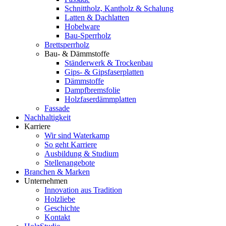
Schnittholz, Kantholz & Schalung
Latten & Dachlatten
Hobelware
Bau-Sperrholz
Brettsperrholz
Bau- & Dämmstoffe
Ständerwerk & Trockenbau
Gips- & Gipsfaserplatten
Dämmstoffe
Dampfbremsfolie
Holzfaserdämmplatten
Fassade
Nachhaltigkeit
Karriere
Wir sind Waterkamp
So geht Karriere
Ausbildung & Studium
Stellenangebote
Branchen & Marken
Unternehmen
Innovation aus Tradition
Holzliebe
Geschichte
Kontakt