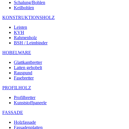
Schalung/Bohlen
Keilbohlen
KONSTRUKTIONSHOLZ
Leisten
KVH
Rahmenholz
BSH / Leimbinder
HOBELWARE
Glattkantbretter
Latten gehobelt
Rauspund
Fasebretter
PROFILHOLZ
Profilbretter
Kunststoffpaneele
FASSADE
Holzfassade
Fassadenplatten