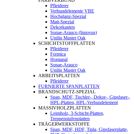
FARBVERBUND
Pfleiderer
Verbundelemente VBE
Hochglanz-Spezial
Matt-Spezial
Dekorkanten
Sonae-Arauco (Innovus)
Unilin Master Oak
SCHICHTSTOFFPLATTEN
Pfleiderer
Formica
Homapal
Sonae-Arauco
Unilin Master Oak
ARBEITSPLATTEN
Pfleiderer
FURNIERTE SPANPLATTEN
BRANDSCHUTZ-SPEZIAL
Span, MDF, Tischler-, Dekor-, Gipsfaser-,
HPL-Platten, HPL-Verbundelement
MASSIVHOLZPLATTEN
Leimholz, 3-Schicht-Platten,
Treppenstufenplatten
TRÄGERWERKSTOFFE
Span, MDF, HDF, Tipla, Gipsfaserplatte,