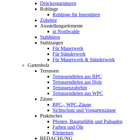
Drückergarnituren
Rohlinge
Rohlinge für Innentüren
Zubehör
Ausstellungselemente
in Nordwalde
Stahltüren
Stahlzargen
Für Mauerwerk
Für Ständerwerk
Für Mauerwerk & Ständerwerk
Gartenholz
Terrassen
Terrassendielen aus BPC
Terrassendielen aus Holz
Terrassenzubehör
Terrassendielen aus WPC
Zäune
BPC-, WPC-Zäune
Sichtschutz und Vorgartenzäune
Praktisches
Pfosten, Baumpfähle und Palisaden
Farben und Öle
Kleineisen
BEDACHUNG