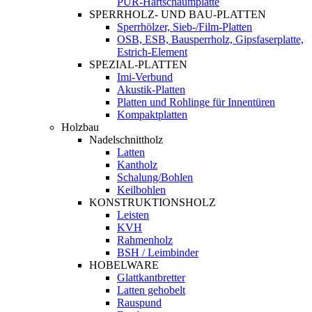
PUR-Hartschaumplatte
SPERRHOLZ- UND BAU-PLATTEN
Sperrhölzer, Sieb-/Film-Platten
OSB, ESB, Bausperrholz, Gipsfaserplatte,
Estrich-Element
SPEZIAL-PLATTEN
Imi-Verbund
Akustik-Platten
Platten und Rohlinge für Innentüren
Kompaktplatten
Holzbau
Nadelschnittholz
Latten
Kantholz
Schalung/Bohlen
Keilbohlen
KONSTRUKTIONSHOLZ
Leisten
KVH
Rahmenholz
BSH / Leimbinder
HOBELWARE
Glattkantbretter
Latten gehobelt
Rauspund