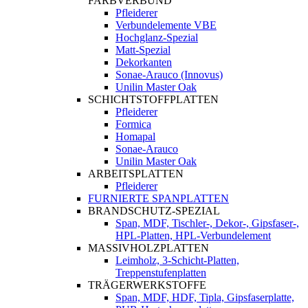
FARBVERBUND
Pfleiderer
Verbundelemente VBE
Hochglanz-Spezial
Matt-Spezial
Dekorkanten
Sonae-Arauco (Innovus)
Unilin Master Oak
SCHICHTSTOFFPLATTEN
Pfleiderer
Formica
Homapal
Sonae-Arauco
Unilin Master Oak
ARBEITSPLATTEN
Pfleiderer
FURNIERTE SPANPLATTEN
BRANDSCHUTZ-SPEZIAL
Span, MDF, Tischler-, Dekor-, Gipsfaser-,
HPL-Platten, HPL-Verbundelement
MASSIVHOLZPLATTEN
Leimholz, 3-Schicht-Platten,
Treppenstufenplatten
TRÄGERWERKSTOFFE
Span, MDF, HDF, Tipla, Gipsfaserplatte,