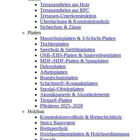
Terrassendielen aus Holz
Terrassendielen aus BPC
Terrassen-Unterkonstruktion
Überdachung & Konstruktionsholz
Sichtschutz & Zäune
Platten
Massivholzplatten & 3-Schicht-Platten
Tischlerplatten
Sperrholz & Siebfilmplatten
OSB-/EBS-Platten & Spanverlegeplatten
MDF-/HDF-Platten & Spanplatten
Dekorplatten
Arbeitsplatten
Brandschutzplatten
Schichtstoff-/Kompaktplatten
Spezial-/Objektplatten
Akustikpaneele & Akustikelemente
Trespa®-Platten
Pfleiderer 2025–2028
Holzbau
Konstruktionsvollholz & Brettschichtholz
Steico Bausystem
Brettsperrholz
Holzfaserdämmplatten & Holzfaserdämmung
Fassade