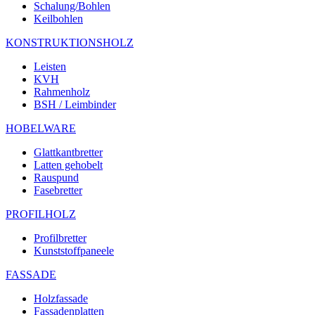
Schalung/Bohlen
Keilbohlen
KONSTRUKTIONSHOLZ
Leisten
KVH
Rahmenholz
BSH / Leimbinder
HOBELWARE
Glattkantbretter
Latten gehobelt
Rauspund
Fasebretter
PROFILHOLZ
Profilbretter
Kunststoffpaneele
FASSADE
Holzfassade
Fassadenplatten