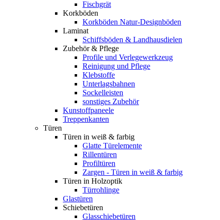
Fischgrät
Korkböden
Korkböden Natur-Designböden
Laminat
Schiffsböden & Landhausdielen
Zubehör & Pflege
Profile und Verlegewerkzeug
Reinigung und Pflege
Klebstoffe
Unterlagsbahnen
Sockelleisten
sonstiges Zubehör
Kunstoffpaneele
Treppenkanten
Türen
Türen in weiß & farbig
Glatte Türelemente
Rillentüren
Profiltüren
Zargen - Türen in weiß & farbig
Türen in Holzoptik
Türrohlinge
Glastüren
Schiebetüren
Glasschiebetüren