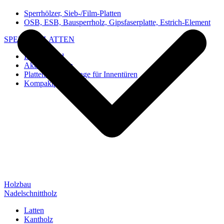
Sperrhölzer, Sieb-/Film-Platten
OSB, ESB, Bausperrholz, Gipsfaserplatte, Estrich-Element
SPEZIAL-PLATTEN
Imi-Verbund
Akustik-Platten
Platten und Rohlinge für Innentüren
Kompaktplatten
Holzbau
Nadelschnittholz
Latten
Kantholz