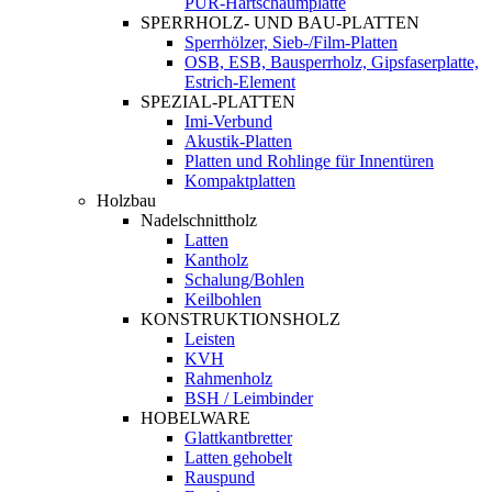
PUR-Hartschaumplatte
SPERRHOLZ- UND BAU-PLATTEN
Sperrhölzer, Sieb-/Film-Platten
OSB, ESB, Bausperrholz, Gipsfaserplatte,
Estrich-Element
SPEZIAL-PLATTEN
Imi-Verbund
Akustik-Platten
Platten und Rohlinge für Innentüren
Kompaktplatten
Holzbau
Nadelschnittholz
Latten
Kantholz
Schalung/Bohlen
Keilbohlen
KONSTRUKTIONSHOLZ
Leisten
KVH
Rahmenholz
BSH / Leimbinder
HOBELWARE
Glattkantbretter
Latten gehobelt
Rauspund