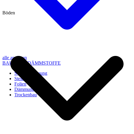
Böden
alle anzeigen
BAU- UND DÄMMSTOFFE
Steico Dämmung
Steico Zubehör
Folien
Dämmung
Trockenbau