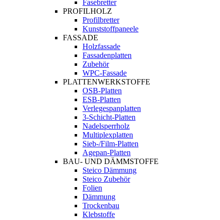
Fasebretter
PROFILHOLZ
Profilbretter
Kunststoffpaneele
FASSADE
Holzfassade
Fassadenplatten
Zubehör
WPC-Fassade
PLATTENWERKSTOFFE
OSB-Platten
ESB-Platten
Verlegespanplatten
3-Schicht-Platten
Nadelsperrholz
Multiplexplatten
Sieb-/Film-Platten
Agepan-Platten
BAU- UND DÄMMSTOFFE
Steico Dämmung
Steico Zubehör
Folien
Dämmung
Trockenbau
Klebstoffe