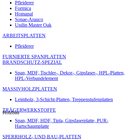
Pfleiderer
Formica
Homapal
Sonae-Arauco
Unilin Master Oak
ARBEITSPLATTEN
Pfleiderer
FURNIERTE SPANPLATTEN
BRANDSCHUTZ-SPEZIAL
Span, MDF, Tischler-, Dekor-, Gipsfaser-, HPL-Platten,
HPL-Verbundelement
MASSIVHOLZPLATTEN
Leimholz, 3-Schicht-Platten, Treppenstufenplatten
TRÄGERWERKSTOFFE
Holzbau
Span, MDF, HDF, Tipla, Gipsfaserplatte, PUR-
Hartschaumplatte
SPERRHOLZ- UND BAU-PLATTEN