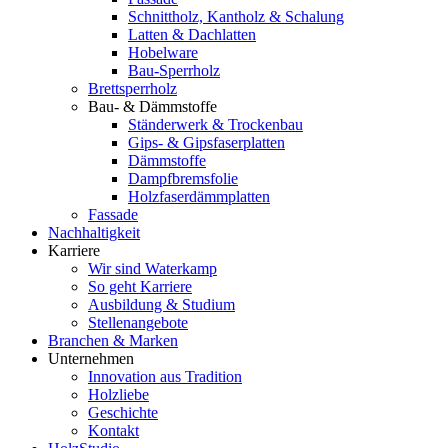
Schnittholz, Kantholz & Schalung
Latten & Dachlatten
Hobelware
Bau-Sperrholz
Brettsperrholz
Bau- & Dämmstoffe
Ständerwerk & Trockenbau
Gips- & Gipsfaserplatten
Dämmstoffe
Dampfbremsfolie
Holzfaserdämmplatten
Fassade
Nachhaltigkeit
Karriere
Wir sind Waterkamp
So geht Karriere
Ausbildung & Studium
Stellenangebote
Branchen & Marken
Unternehmen
Innovation aus Tradition
Holzliebe
Geschichte
Kontakt