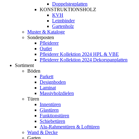
Doppelstegplatten
KONSTRUKTIONSHOLZ
KVH
Leimbinder
Gartenholz
Muster & Kataloge
Sonderposten
Pfleiderer
Outlet
Pfleiderer Kollektion 2024 HPL & VBE
Pfleiderer Kollektion 2024 Dekorspanplatten
Sortiment
Böden
Parkett
Designboden
Laminat
Massivholzdielen
Türen
Innentüren
Glastüren
Funktionstüren
Schiebetüren
Alu-Rahmentüren & Lofttüren
Wand & Decke
Garten