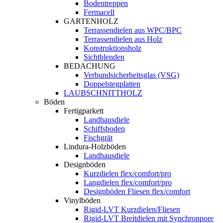
Bodentreppen
Fermacell
GARTENHOLZ
Terrassendielen aus WPC/BPC
Terrassendielen aus Holz
Konstruktionsholz
Sichtblenden
BEDACHUNG
Verbundsicherheitsglas (VSG)
Doppelstegplatten
LAUBSCHNITTHOLZ
Böden
Fertigparkett
Landhausdiele
Schiffsboden
Fischgrät
Lindura-Holzböden
Landhausdiele
Designböden
Kurzdielen flex/comfort/pro
Langdielen flex/comfort/pro
Designböden Fliesen flex/comfort
Vinylböden
Rigid-LVT Kurzdielen/Fliesen
Rigid-LVT Breitdielen mit Synchronpore