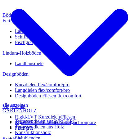
Böden
Fertigparkett
Landhausdiele
Schiffsboden
Fischgrät
Lindura-Holzböden
Landhausdiele
Designböden
Kurzdielen flex/comfort/pro
Langdielen flex/comfort/pro
Designböden Fliesen flex/comfort
alle anzeigen
Vinylböden
GARTENHOLZ
Rigid-LVT Kurzdielen/Fliesen
Terrassendielen aus WPC/BPC
Rigid-LVT Breitdielen mit Synchronpore
Terrassendielen aus Holz
Fischgrät
Konstruktionsholz
Sichtblenden
Korkböden