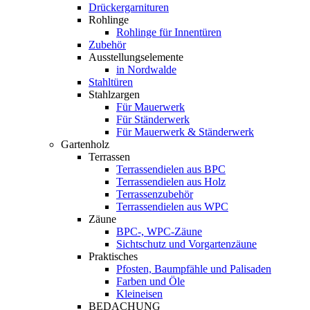
Drückergarnituren
Rohlinge
Rohlinge für Innentüren
Zubehör
Ausstellungselemente
in Nordwalde
Stahltüren
Stahlzargen
Für Mauerwerk
Für Ständerwerk
Für Mauerwerk & Ständerwerk
Gartenholz
Terrassen
Terrassendielen aus BPC
Terrassendielen aus Holz
Terrassenzubehör
Terrassendielen aus WPC
Zäune
BPC-, WPC-Zäune
Sichtschutz und Vorgartenzäune
Praktisches
Pfosten, Baumpfähle und Palisaden
Farben und Öle
Kleineisen
BEDACHUNG