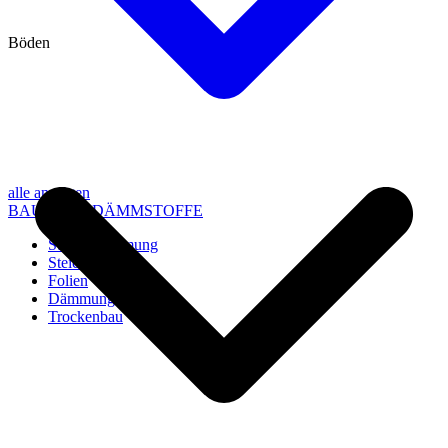
Böden
alle anzeigen
BAU- UND DÄMMSTOFFE
Steico Dämmung
Steico Zubehör
Folien
Dämmung
Trockenbau