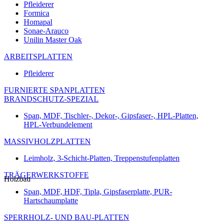
Pfleiderer
Formica
Homapal
Sonae-Arauco
Unilin Master Oak
ARBEITSPLATTEN
Pfleiderer
FURNIERTE SPANPLATTEN
BRANDSCHUTZ-SPEZIAL
Span, MDF, Tischler-, Dekor-, Gipsfaser-, HPL-Platten,
HPL-Verbundelement
MASSIVHOLZPLATTEN
Leimholz, 3-Schicht-Platten, Treppenstufenplatten
TRÄGERWERKSTOFFE
Holzbau
Span, MDF, HDF, Tipla, Gipsfaserplatte, PUR-
Hartschaumplatte
SPERRHOLZ- UND BAU-PLATTEN