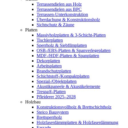
Terrassendielen aus Holz
Terrassendielen aus BPC
Terrassen-Unterkonstruktion
Überdachung & Konstruktionsholz
Sichtschutz & Zäune
Platten
Massivholzplatten & 3-Schicht-Platten
Tischlerplatten
Sperrholz & Siebfilmplatten
OSB-/EBS-Platten & Spanverlegeplatten
MDF-/HDF-Platten & Spanplatten
Dekorplatten
Arbeitsplatten
Brandschutzplatten
Schichtstoff-/Kompaktplatten
Spezial-/Objektplatten
Akustikpaneele & Akustikelemente
Trespa®-Platten
Pfleiderer 2025–2028
Holzbau
Konstruktionsvollholz & Brettschichtholz
Steico Bausystem
Brettsperrholz
Holzfaserdämmplatten & Holzfaserdämmung
Fassade