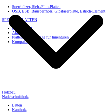
Sperrhölzer, Sieb-/Film-Platten
OSB, ESB, Bausperrholz, Gipsfaserplatte, Estrich-Element
SPEZIAL-PLATTEN
Imi-Verbund
Akustik-Platten
Platten und Rohlinge für Innentüren
Kompaktplatten
Holzbau
Nadelschnittholz
Latten
Kantholz