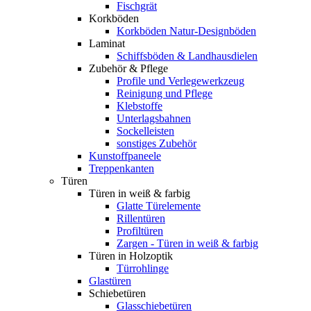
Fischgrät
Korkböden
Korkböden Natur-Designböden
Laminat
Schiffsböden & Landhausdielen
Zubehör & Pflege
Profile und Verlegewerkzeug
Reinigung und Pflege
Klebstoffe
Unterlagsbahnen
Sockelleisten
sonstiges Zubehör
Kunstoffpaneele
Treppenkanten
Türen
Türen in weiß & farbig
Glatte Türelemente
Rillentüren
Profiltüren
Zargen - Türen in weiß & farbig
Türen in Holzoptik
Türrohlinge
Glastüren
Schiebetüren
Glasschiebetüren