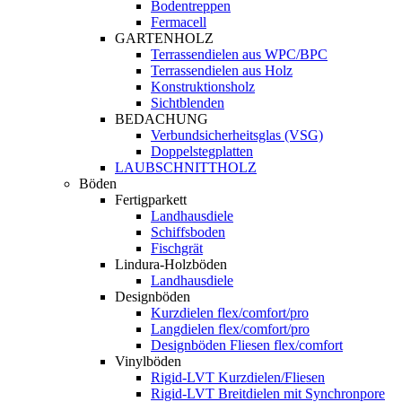
Bodentreppen
Fermacell
GARTENHOLZ
Terrassendielen aus WPC/BPC
Terrassendielen aus Holz
Konstruktionsholz
Sichtblenden
BEDACHUNG
Verbundsicherheitsglas (VSG)
Doppelstegplatten
LAUBSCHNITTHOLZ
Böden
Fertigparkett
Landhausdiele
Schiffsboden
Fischgrät
Lindura-Holzböden
Landhausdiele
Designböden
Kurzdielen flex/comfort/pro
Langdielen flex/comfort/pro
Designböden Fliesen flex/comfort
Vinylböden
Rigid-LVT Kurzdielen/Fliesen
Rigid-LVT Breitdielen mit Synchronpore