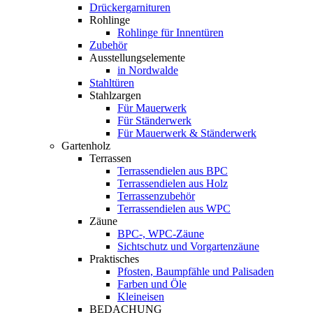
Drückergarnituren
Rohlinge
Rohlinge für Innentüren
Zubehör
Ausstellungselemente
in Nordwalde
Stahltüren
Stahlzargen
Für Mauerwerk
Für Ständerwerk
Für Mauerwerk & Ständerwerk
Gartenholz
Terrassen
Terrassendielen aus BPC
Terrassendielen aus Holz
Terrassenzubehör
Terrassendielen aus WPC
Zäune
BPC-, WPC-Zäune
Sichtschutz und Vorgartenzäune
Praktisches
Pfosten, Baumpfähle und Palisaden
Farben und Öle
Kleineisen
BEDACHUNG