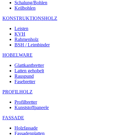
Schalung/Bohlen
Keilbohlen
KONSTRUKTIONSHOLZ
Leisten
KVH
Rahmenholz
BSH / Leimbinder
HOBELWARE
Glattkantbretter
Latten gehobelt
Rauspund
Fasebretter
PROFILHOLZ
Profilbretter
Kunststoffpaneele
FASSADE
Holzfassade
Fassadenplatten