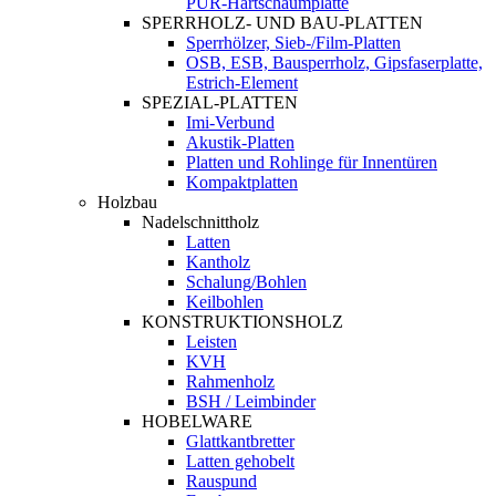
PUR-Hartschaumplatte
SPERRHOLZ- UND BAU-PLATTEN
Sperrhölzer, Sieb-/Film-Platten
OSB, ESB, Bausperrholz, Gipsfaserplatte,
Estrich-Element
SPEZIAL-PLATTEN
Imi-Verbund
Akustik-Platten
Platten und Rohlinge für Innentüren
Kompaktplatten
Holzbau
Nadelschnittholz
Latten
Kantholz
Schalung/Bohlen
Keilbohlen
KONSTRUKTIONSHOLZ
Leisten
KVH
Rahmenholz
BSH / Leimbinder
HOBELWARE
Glattkantbretter
Latten gehobelt
Rauspund