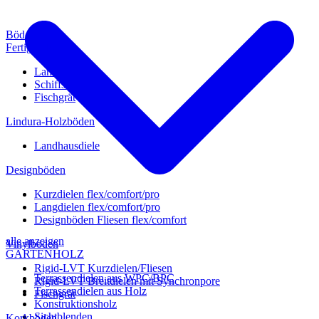
Böden
Fertigparkett
Landhausdiele
Schiffsboden
Fischgrät
Lindura-Holzböden
Landhausdiele
Designböden
Kurzdielen flex/comfort/pro
Langdielen flex/comfort/pro
Designböden Fliesen flex/comfort
alle anzeigen
Vinylböden
GARTENHOLZ
Rigid-LVT Kurzdielen/Fliesen
Terrassendielen aus WPC/BPC
Rigid-LVT Breitdielen mit Synchronpore
Terrassendielen aus Holz
Fischgrät
Konstruktionsholz
Sichtblenden
Korkböden