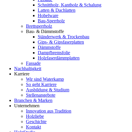
Schnittholz, Kantholz & Schalung
Latten & Dachlatten
Hobelware
Bau-Sperrholz
Brettsperrholz
Bau- & Dämmstoffe
Ständerwerk & Trockenbau
Gips- & Gipsfaserplatten
Dämmstoffe
Dampfbremsfolie
Holzfaserdämmplatten
Fassade
Nachhaltigkeit
Karriere
Wir sind Waterkamp
So geht Karriere
Ausbildung & Studium
Stellenangebote
Branchen & Marken
Unternehmen
Innovation aus Tradition
Holzliebe
Geschichte
Kontakt