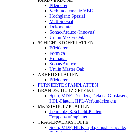
FARBVERBUND
Pfleiderer
Verbundelemente VBE
Hochglanz-Spezial
Matt-Spezial
Dekorkanten
Sonae-Arauco (Innovus)
Unilin Master Oak
SCHICHTSTOFFPLATTEN
Pfleiderer
Formica
Homapal
Sonae-Arauco
Unilin Master Oak
ARBEITSPLATTEN
Pfleiderer
FURNIERTE SPANPLATTEN
BRANDSCHUTZ-SPEZIAL
Span, MDF, Tischler-, Dekor-, Gipsfaser-,
HPL-Platten, HPL-Verbundelement
MASSIVHOLZPLATTEN
Leimholz, 3-Schicht-Platten,
Treppenstufenplatten
TRÄGERWERKSTOFFE
Span, MDF, HDF, Tipla, Gipsfaserplatte,