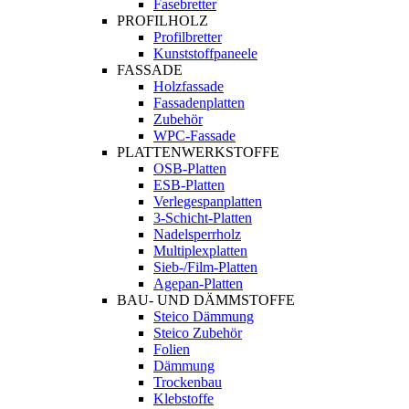
Fasebretter
PROFILHOLZ
Profilbretter
Kunststoffpaneele
FASSADE
Holzfassade
Fassadenplatten
Zubehör
WPC-Fassade
PLATTENWERKSTOFFE
OSB-Platten
ESB-Platten
Verlegespanplatten
3-Schicht-Platten
Nadelsperrholz
Multiplexplatten
Sieb-/Film-Platten
Agepan-Platten
BAU- UND DÄMMSTOFFE
Steico Dämmung
Steico Zubehör
Folien
Dämmung
Trockenbau
Klebstoffe