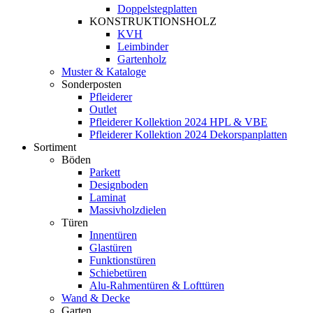
Doppelstegplatten
KONSTRUKTIONSHOLZ
KVH
Leimbinder
Gartenholz
Muster & Kataloge
Sonderposten
Pfleiderer
Outlet
Pfleiderer Kollektion 2024 HPL & VBE
Pfleiderer Kollektion 2024 Dekorspanplatten
Sortiment
Böden
Parkett
Designboden
Laminat
Massivholzdielen
Türen
Innentüren
Glastüren
Funktionstüren
Schiebetüren
Alu-Rahmentüren & Lofttüren
Wand & Decke
Garten