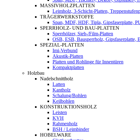
MASSIVHOLZPLATTEN
Leimholz, 3-Schicht-Platten, Treppenstufenp
TRÄGERWERKSTOFFE
Span, MDF, HDF, Tipla, Gipsfaserplatte, 
SPERRHOLZ- UND BAU-PLATTEN
Sperrhölzer, Sieb-/Film-Platten
OSB, ESB, Bausperrholz, Gipsfaserplatte, E
SPEZIAL-PLATTEN
Imi-Verbund
Akustik-Platten
Platten und Rohlinge für Innentüren
Kompaktplatten
Holzbau
Nadelschnittholz
Latten
Kantholz
Schalung/Bohlen
Keilbohlen
KONSTRUKTIONSHOLZ
Leisten
KVH
Rahmenholz
BSH / Leimbinder
HOBELWARE