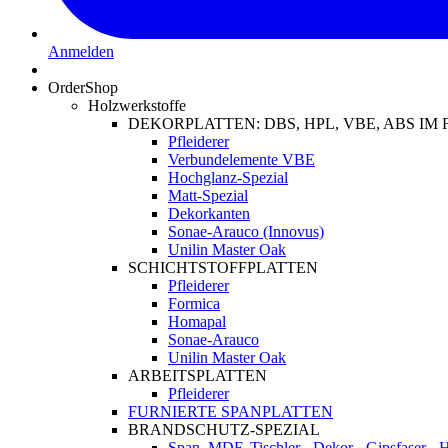
Anmelden
OrderShop
Holzwerkstoffe
DEKORPLATTEN: DBS, HPL, VBE, ABS I
Pfleiderer
Verbundelemente VBE
Hochglanz-Spezial
Matt-Spezial
Dekorkanten
Sonae-Arauco (Innovus)
Unilin Master Oak
SCHICHTSTOFFPLATTEN
Pfleiderer
Formica
Homapal
Sonae-Arauco
Unilin Master Oak
ARBEITSPLATTEN
Pfleiderer
FURNIERTE SPANPLATTEN
BRANDSCHUTZ-SPEZIAL
Span, MDF, Tischler-, Dekor-, Gipsfaser-,