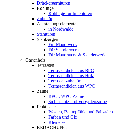
Drückergarnituren
Rohlinge
Rohlinge für Innentüren
Zubehör
Ausstellungselemente
in Nordwalde
Stahltüren
Stahlzargen
Für Mauerwerk
Für Ständerwerk
Für Mauerwerk & Ständerwerk
Gartenholz
Terrassen
Terrassendielen aus BPC
Terrassendielen aus Holz
Terrassenzubehör
Terrassendielen aus WPC
Zäune
BPC-, WPC-Zäune
Sichtschutz und Vorgartenzäune
Praktisches
Pfosten, Baumpfähle und Palisaden
Farben und Öle
Kleineisen
BEDACHUNG