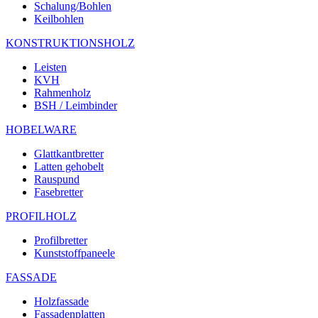
Schalung/Bohlen
Keilbohlen
KONSTRUKTIONSHOLZ
Leisten
KVH
Rahmenholz
BSH / Leimbinder
HOBELWARE
Glattkantbretter
Latten gehobelt
Rauspund
Fasebretter
PROFILHOLZ
Profilbretter
Kunststoffpaneele
FASSADE
Holzfassade
Fassadenplatten