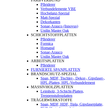
FARBVERBUND
Pfleiderer
Verbundelemente VBE
Hochglanz-Spezial
Matt-Spezial
Dekorkanten
Sonae-Arauco (Innovus)
Unilin Master Oak
SCHICHTSTOFFPLATTEN
Pfleiderer
Formica
Homapal
Sonae-Arauco
Unilin Master Oak
ARBEITSPLATTEN
Pfleiderer
FURNIERTE SPANPLATTEN
BRANDSCHUTZ-SPEZIAL
Span, MDF, Tischler-, Dekor-, Gipsfaser-,
HPL-Platten, HPL-Verbundelement
MASSIVHOLZPLATTEN
Leimholz, 3-Schicht-Platten,
Treppenstufenplatten
TRÄGERWERKSTOFFE
Span, MDF, HDF, Tipla, Gipsfaserplatte,