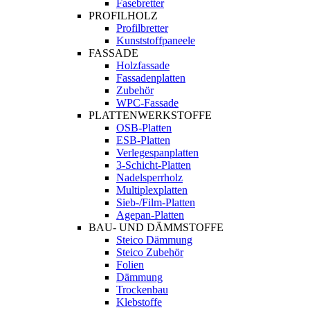
Fasebretter
PROFILHOLZ
Profilbretter
Kunststoffpaneele
FASSADE
Holzfassade
Fassadenplatten
Zubehör
WPC-Fassade
PLATTENWERKSTOFFE
OSB-Platten
ESB-Platten
Verlegespanplatten
3-Schicht-Platten
Nadelsperrholz
Multiplexplatten
Sieb-/Film-Platten
Agepan-Platten
BAU- UND DÄMMSTOFFE
Steico Dämmung
Steico Zubehör
Folien
Dämmung
Trockenbau
Klebstoffe