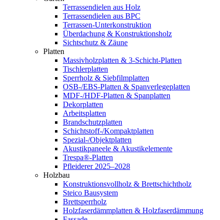
Terrassendielen aus Holz
Terrassendielen aus BPC
Terrassen-Unterkonstruktion
Überdachung & Konstruktionsholz
Sichtschutz & Zäune
Platten
Massivholzplatten & 3-Schicht-Platten
Tischlerplatten
Sperrholz & Siebfilmplatten
OSB-/EBS-Platten & Spanverlegeplatten
MDF-/HDF-Platten & Spanplatten
Dekorplatten
Arbeitsplatten
Brandschutzplatten
Schichtstoff-/Kompaktplatten
Spezial-/Objektplatten
Akustikpaneele & Akustikelemente
Trespa®-Platten
Pfleiderer 2025–2028
Holzbau
Konstruktionsvollholz & Brettschichtholz
Steico Bausystem
Brettsperrholz
Holzfaserdämmplatten & Holzfaserdämmung
Fassade