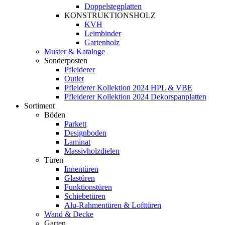
Doppelstegplatten
KONSTRUKTIONSHOLZ
KVH
Leimbinder
Gartenholz
Muster & Kataloge
Sonderposten
Pfleiderer
Outlet
Pfleiderer Kollektion 2024 HPL & VBE
Pfleiderer Kollektion 2024 Dekorspanplatten
Sortiment
Böden
Parkett
Designboden
Laminat
Massivholzdielen
Türen
Innentüren
Glastüren
Funktionstüren
Schiebetüren
Alu-Rahmentüren & Lofttüren
Wand & Decke
Garten