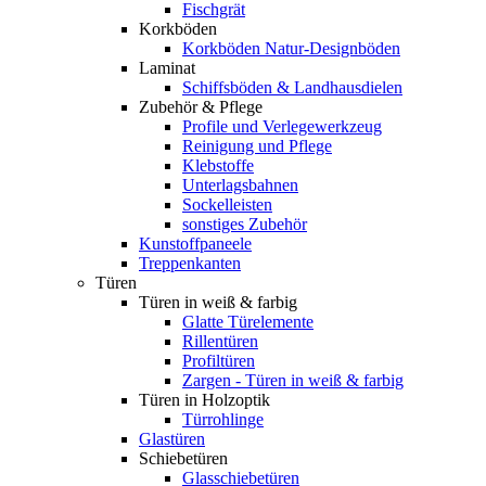
Fischgrät
Korkböden
Korkböden Natur-Designböden
Laminat
Schiffsböden & Landhausdielen
Zubehör & Pflege
Profile und Verlegewerkzeug
Reinigung und Pflege
Klebstoffe
Unterlagsbahnen
Sockelleisten
sonstiges Zubehör
Kunstoffpaneele
Treppenkanten
Türen
Türen in weiß & farbig
Glatte Türelemente
Rillentüren
Profiltüren
Zargen - Türen in weiß & farbig
Türen in Holzoptik
Türrohlinge
Glastüren
Schiebetüren
Glasschiebetüren