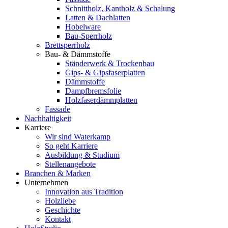
Schnittholz, Kantholz & Schalung
Latten & Dachlatten
Hobelware
Bau-Sperrholz
Brettsperrholz
Bau- & Dämmstoffe
Ständerwerk & Trockenbau
Gips- & Gipsfaserplatten
Dämmstoffe
Dampfbremsfolie
Holzfaserdämmplatten
Fassade
Nachhaltigkeit
Karriere
Wir sind Waterkamp
So geht Karriere
Ausbildung & Studium
Stellenangebote
Branchen & Marken
Unternehmen
Innovation aus Tradition
Holzliebe
Geschichte
Kontakt