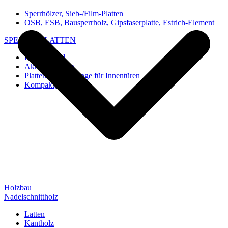
Sperrhölzer, Sieb-/Film-Platten
OSB, ESB, Bausperrholz, Gipsfaserplatte, Estrich-Element
SPEZIAL-PLATTEN
Imi-Verbund
Akustik-Platten
Platten und Rohlinge für Innentüren
Kompaktplatten
Holzbau
Nadelschnittholz
Latten
Kantholz