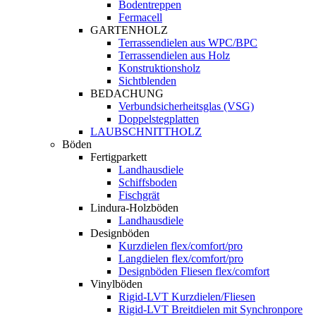
Bodentreppen
Fermacell
GARTENHOLZ
Terrassendielen aus WPC/BPC
Terrassendielen aus Holz
Konstruktionsholz
Sichtblenden
BEDACHUNG
Verbundsicherheitsglas (VSG)
Doppelstegplatten
LAUBSCHNITTHOLZ
Böden
Fertigparkett
Landhausdiele
Schiffsboden
Fischgrät
Lindura-Holzböden
Landhausdiele
Designböden
Kurzdielen flex/comfort/pro
Langdielen flex/comfort/pro
Designböden Fliesen flex/comfort
Vinylböden
Rigid-LVT Kurzdielen/Fliesen
Rigid-LVT Breitdielen mit Synchronpore