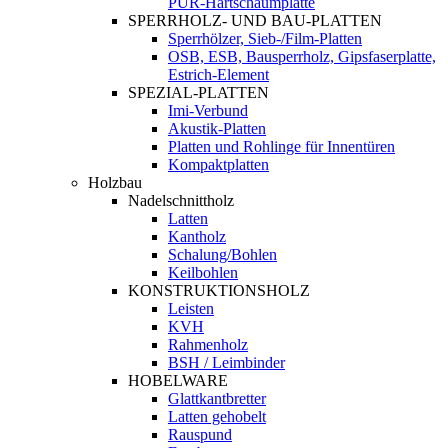
PUR-Hartschaumplatte
SPERRHOLZ- UND BAU-PLATTEN
Sperrhölzer, Sieb-/Film-Platten
OSB, ESB, Bausperrholz, Gipsfaserplatte,
Estrich-Element
SPEZIAL-PLATTEN
Imi-Verbund
Akustik-Platten
Platten und Rohlinge für Innentüren
Kompaktplatten
Holzbau
Nadelschnittholz
Latten
Kantholz
Schalung/Bohlen
Keilbohlen
KONSTRUKTIONSHOLZ
Leisten
KVH
Rahmenholz
BSH / Leimbinder
HOBELWARE
Glattkantbretter
Latten gehobelt
Rauspund