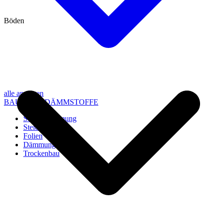
Böden
alle anzeigen
BAU- UND DÄMMSTOFFE
Steico Dämmung
Steico Zubehör
Folien
Dämmung
Trockenbau