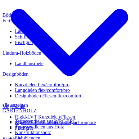
Böden
Fertigparkett
Landhausdiele
Schiffsboden
Fischgrät
Lindura-Holzböden
Landhausdiele
Designböden
Kurzdielen flex/comfort/pro
Langdielen flex/comfort/pro
Designböden Fliesen flex/comfort
alle anzeigen
Vinylböden
GARTENHOLZ
Rigid-LVT Kurzdielen/Fliesen
Terrassendielen aus WPC/BPC
Rigid-LVT Breitdielen mit Synchronpore
Terrassendielen aus Holz
Fischgrät
Konstruktionsholz
Sichtblenden
Korkböden