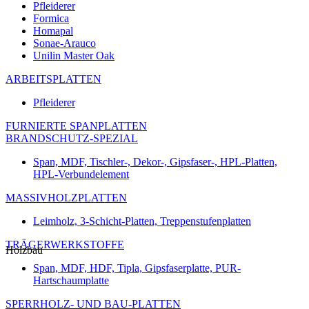
Pfleiderer
Formica
Homapal
Sonae-Arauco
Unilin Master Oak
ARBEITSPLATTEN
Pfleiderer
FURNIERTE SPANPLATTEN
BRANDSCHUTZ-SPEZIAL
Span, MDF, Tischler-, Dekor-, Gipsfaser-, HPL-Platten,
HPL-Verbundelement
MASSIVHOLZPLATTEN
Leimholz, 3-Schicht-Platten, Treppenstufenplatten
TRÄGERWERKSTOFFE
Holzbau
Span, MDF, HDF, Tipla, Gipsfaserplatte, PUR-
Hartschaumplatte
SPERRHOLZ- UND BAU-PLATTEN