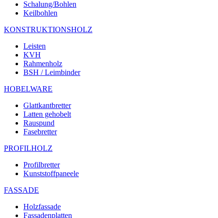
Schalung/Bohlen
Keilbohlen
KONSTRUKTIONSHOLZ
Leisten
KVH
Rahmenholz
BSH / Leimbinder
HOBELWARE
Glattkantbretter
Latten gehobelt
Rauspund
Fasebretter
PROFILHOLZ
Profilbretter
Kunststoffpaneele
FASSADE
Holzfassade
Fassadenplatten