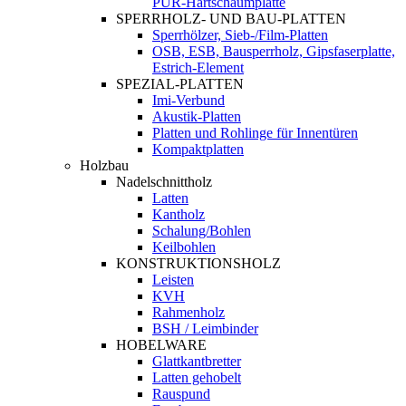
PUR-Hartschaumplatte
SPERRHOLZ- UND BAU-PLATTEN
Sperrhölzer, Sieb-/Film-Platten
OSB, ESB, Bausperrholz, Gipsfaserplatte,
Estrich-Element
SPEZIAL-PLATTEN
Imi-Verbund
Akustik-Platten
Platten und Rohlinge für Innentüren
Kompaktplatten
Holzbau
Nadelschnittholz
Latten
Kantholz
Schalung/Bohlen
Keilbohlen
KONSTRUKTIONSHOLZ
Leisten
KVH
Rahmenholz
BSH / Leimbinder
HOBELWARE
Glattkantbretter
Latten gehobelt
Rauspund