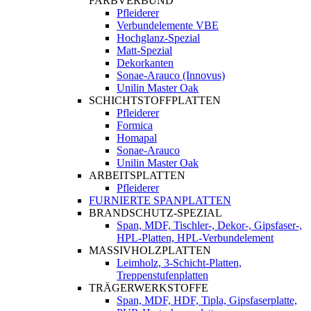
FARBVERBUND
Pfleiderer
Verbundelemente VBE
Hochglanz-Spezial
Matt-Spezial
Dekorkanten
Sonae-Arauco (Innovus)
Unilin Master Oak
SCHICHTSTOFFPLATTEN
Pfleiderer
Formica
Homapal
Sonae-Arauco
Unilin Master Oak
ARBEITSPLATTEN
Pfleiderer
FURNIERTE SPANPLATTEN
BRANDSCHUTZ-SPEZIAL
Span, MDF, Tischler-, Dekor-, Gipsfaser-,
HPL-Platten, HPL-Verbundelement
MASSIVHOLZPLATTEN
Leimholz, 3-Schicht-Platten,
Treppenstufenplatten
TRÄGERWERKSTOFFE
Span, MDF, HDF, Tipla, Gipsfaserplatte,