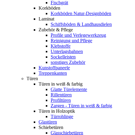
Fischgrät
Korkböden
Korkböden Natur-Designböden
Laminat
Schiffsböden & Landhausdielen
Zubehör & Pflege
Profile und Verlegewerkzeug
Reinigung und Pflege
Klebstoffe
Unterlagsbahnen
Sockelleisten
sonstiges Zubehör
Kunstoffpaneele
Treppenkanten
Türen
Türen in weiß & farbig
Glatte Türelemente
Rillentüren
Profiltüren
Zargen - Türen in weiß & farbig
Türen in Holzoptik
Türrohlinge
Glastüren
Schiebetüren
Glasschiebetüren