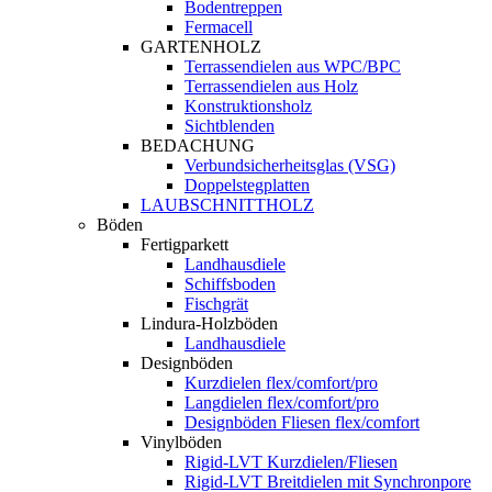
Bodentreppen
Fermacell
GARTENHOLZ
Terrassendielen aus WPC/BPC
Terrassendielen aus Holz
Konstruktionsholz
Sichtblenden
BEDACHUNG
Verbundsicherheitsglas (VSG)
Doppelstegplatten
LAUBSCHNITTHOLZ
Böden
Fertigparkett
Landhausdiele
Schiffsboden
Fischgrät
Lindura-Holzböden
Landhausdiele
Designböden
Kurzdielen flex/comfort/pro
Langdielen flex/comfort/pro
Designböden Fliesen flex/comfort
Vinylböden
Rigid-LVT Kurzdielen/Fliesen
Rigid-LVT Breitdielen mit Synchronpore