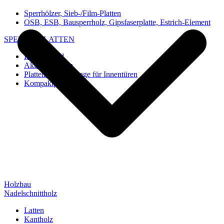
Sperrhölzer, Sieb-/Film-Platten
OSB, ESB, Bausperrholz, Gipsfaserplatte, Estrich-Element
SPEZIAL-PLATTEN
Imi-Verbund
Akustik-Platten
Platten und Rohlinge für Innentüren
Kompaktplatten
Holzbau
Nadelschnittholz
Latten
Kantholz