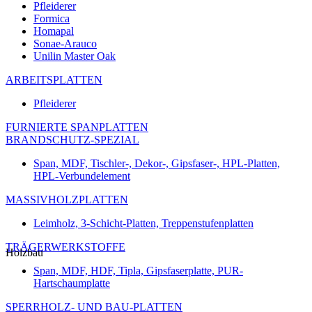
Pfleiderer
Formica
Homapal
Sonae-Arauco
Unilin Master Oak
ARBEITSPLATTEN
Pfleiderer
FURNIERTE SPANPLATTEN
BRANDSCHUTZ-SPEZIAL
Span, MDF, Tischler-, Dekor-, Gipsfaser-, HPL-Platten,
HPL-Verbundelement
MASSIVHOLZPLATTEN
Leimholz, 3-Schicht-Platten, Treppenstufenplatten
TRÄGERWERKSTOFFE
Holzbau
Span, MDF, HDF, Tipla, Gipsfaserplatte, PUR-
Hartschaumplatte
SPERRHOLZ- UND BAU-PLATTEN