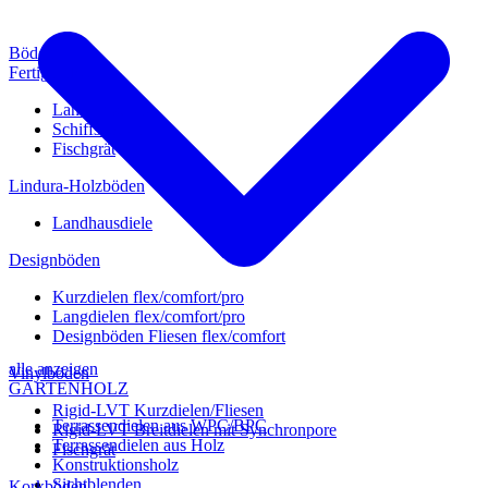
Böden
Fertigparkett
Landhausdiele
Schiffsboden
Fischgrät
Lindura-Holzböden
Landhausdiele
Designböden
Kurzdielen flex/comfort/pro
Langdielen flex/comfort/pro
Designböden Fliesen flex/comfort
alle anzeigen
Vinylböden
GARTENHOLZ
Rigid-LVT Kurzdielen/Fliesen
Terrassendielen aus WPC/BPC
Rigid-LVT Breitdielen mit Synchronpore
Terrassendielen aus Holz
Fischgrät
Konstruktionsholz
Sichtblenden
Korkböden