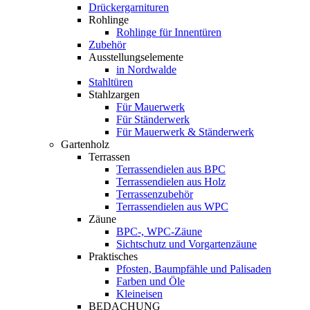
Drückergarnituren
Rohlinge
Rohlinge für Innentüren
Zubehör
Ausstellungselemente
in Nordwalde
Stahltüren
Stahlzargen
Für Mauerwerk
Für Ständerwerk
Für Mauerwerk & Ständerwerk
Gartenholz
Terrassen
Terrassendielen aus BPC
Terrassendielen aus Holz
Terrassenzubehör
Terrassendielen aus WPC
Zäune
BPC-, WPC-Zäune
Sichtschutz und Vorgartenzäune
Praktisches
Pfosten, Baumpfähle und Palisaden
Farben und Öle
Kleineisen
BEDACHUNG