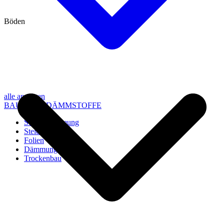
Böden
alle anzeigen
BAU- UND DÄMMSTOFFE
Steico Dämmung
Steico Zubehör
Folien
Dämmung
Trockenbau