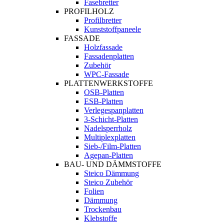
Fasebretter
PROFILHOLZ
Profilbretter
Kunststoffpaneele
FASSADE
Holzfassade
Fassadenplatten
Zubehör
WPC-Fassade
PLATTENWERKSTOFFE
OSB-Platten
ESB-Platten
Verlegespanplatten
3-Schicht-Platten
Nadelsperrholz
Multiplexplatten
Sieb-/Film-Platten
Agepan-Platten
BAU- UND DÄMMSTOFFE
Steico Dämmung
Steico Zubehör
Folien
Dämmung
Trockenbau
Klebstoffe