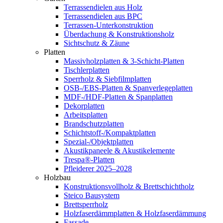
Terrassendielen aus Holz
Terrassendielen aus BPC
Terrassen-Unterkonstruktion
Überdachung & Konstruktionsholz
Sichtschutz & Zäune
Platten
Massivholzplatten & 3-Schicht-Platten
Tischlerplatten
Sperrholz & Siebfilmplatten
OSB-/EBS-Platten & Spanverlegeplatten
MDF-/HDF-Platten & Spanplatten
Dekorplatten
Arbeitsplatten
Brandschutzplatten
Schichtstoff-/Kompaktplatten
Spezial-/Objektplatten
Akustikpaneele & Akustikelemente
Trespa®-Platten
Pfleiderer 2025–2028
Holzbau
Konstruktionsvollholz & Brettschichtholz
Steico Bausystem
Brettsperrholz
Holzfaserdämmplatten & Holzfaserdämmung
Fassade