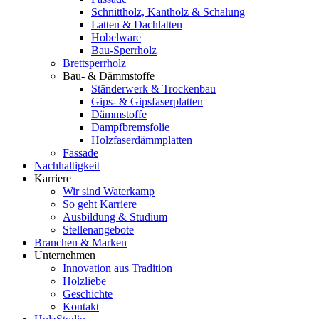
Schnittholz, Kantholz & Schalung
Latten & Dachlatten
Hobelware
Bau-Sperrholz
Brettsperrholz
Bau- & Dämmstoffe
Ständerwerk & Trockenbau
Gips- & Gipsfaserplatten
Dämmstoffe
Dampfbremsfolie
Holzfaserdämmplatten
Fassade
Nachhaltigkeit
Karriere
Wir sind Waterkamp
So geht Karriere
Ausbildung & Studium
Stellenangebote
Branchen & Marken
Unternehmen
Innovation aus Tradition
Holzliebe
Geschichte
Kontakt