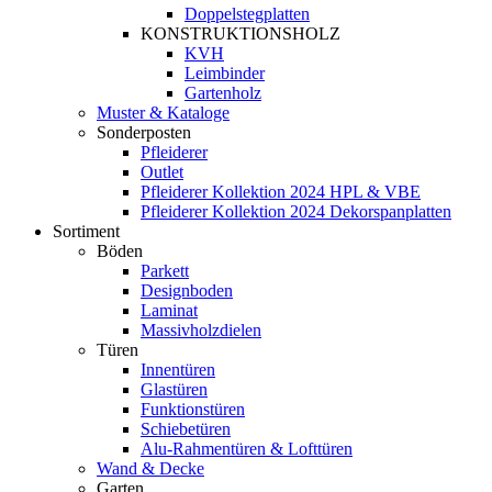
Doppelstegplatten
KONSTRUKTIONSHOLZ
KVH
Leimbinder
Gartenholz
Muster & Kataloge
Sonderposten
Pfleiderer
Outlet
Pfleiderer Kollektion 2024 HPL & VBE
Pfleiderer Kollektion 2024 Dekorspanplatten
Sortiment
Böden
Parkett
Designboden
Laminat
Massivholzdielen
Türen
Innentüren
Glastüren
Funktionstüren
Schiebetüren
Alu-Rahmentüren & Lofttüren
Wand & Decke
Garten