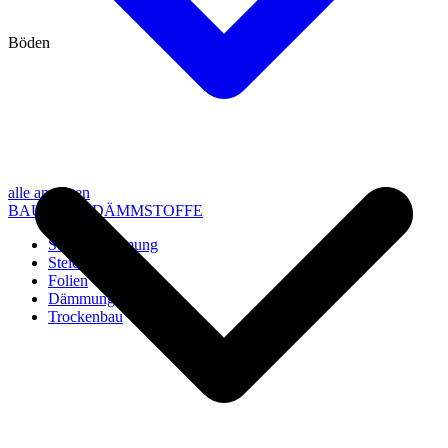
Böden
alle anzeigen
BAU- UND DÄMMSTOFFE
Steico Dämmung
Steico Zubehör
Folien
Dämmung
Trockenbau