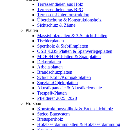
Terrassendielen aus Holz
Terrassendielen aus BPC
Terrassen-Unterkonstruktion
Überdachung & Konstruktionsholz
Sichtschutz & Zäune
Platten
Massivholzplatten & 3-Schicht-Platten
Tischlerplatten
Sperrholz & Siebfilmplatten
OSB-/EBS-Platten & Spanverlegeplatten
MDF-/HDF-Platten & Spanplatten
Dekorplatten
Arbeitsplatten
Brandschutzplatten
Schichtstoff-/Kompaktplatten
Spezial-/Objektplatten
Akustikpaneele & Akustikelemente
Trespa®-Platten
Pfleiderer 2025–2028
Holzbau
Konstruktionsvollholz & Brettschichtholz
Steico Bausystem
Brettsperrholz
Holzfaserdämmplatten & Holzfaserdämmung
Fassade