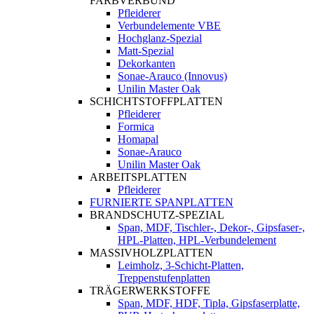
FARBVERBUND
Pfleiderer
Verbundelemente VBE
Hochglanz-Spezial
Matt-Spezial
Dekorkanten
Sonae-Arauco (Innovus)
Unilin Master Oak
SCHICHTSTOFFPLATTEN
Pfleiderer
Formica
Homapal
Sonae-Arauco
Unilin Master Oak
ARBEITSPLATTEN
Pfleiderer
FURNIERTE SPANPLATTEN
BRANDSCHUTZ-SPEZIAL
Span, MDF, Tischler-, Dekor-, Gipsfaser-,
HPL-Platten, HPL-Verbundelement
MASSIVHOLZPLATTEN
Leimholz, 3-Schicht-Platten,
Treppenstufenplatten
TRÄGERWERKSTOFFE
Span, MDF, HDF, Tipla, Gipsfaserplatte,