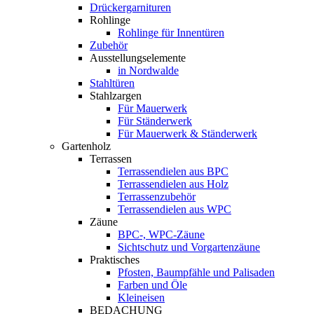
Drückergarnituren
Rohlinge
Rohlinge für Innentüren
Zubehör
Ausstellungselemente
in Nordwalde
Stahltüren
Stahlzargen
Für Mauerwerk
Für Ständerwerk
Für Mauerwerk & Ständerwerk
Gartenholz
Terrassen
Terrassendielen aus BPC
Terrassendielen aus Holz
Terrassenzubehör
Terrassendielen aus WPC
Zäune
BPC-, WPC-Zäune
Sichtschutz und Vorgartenzäune
Praktisches
Pfosten, Baumpfähle und Palisaden
Farben und Öle
Kleineisen
BEDACHUNG