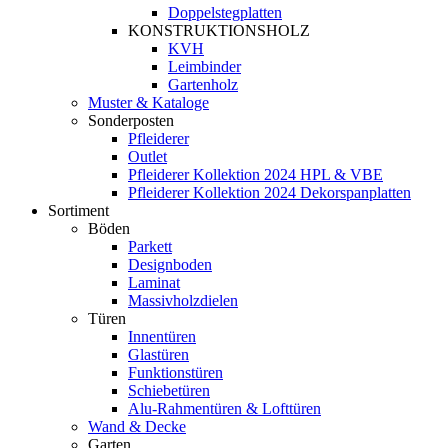
Doppelstegplatten
KONSTRUKTIONSHOLZ
KVH
Leimbinder
Gartenholz
Muster & Kataloge
Sonderposten
Pfleiderer
Outlet
Pfleiderer Kollektion 2024 HPL & VBE
Pfleiderer Kollektion 2024 Dekorspanplatten
Sortiment
Böden
Parkett
Designboden
Laminat
Massivholzdielen
Türen
Innentüren
Glastüren
Funktionstüren
Schiebetüren
Alu-Rahmentüren & Lofttüren
Wand & Decke
Garten