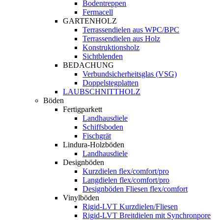
Bodentreppen
Fermacell
GARTENHOLZ
Terrassendielen aus WPC/BPC
Terrassendielen aus Holz
Konstruktionsholz
Sichtblenden
BEDACHUNG
Verbundsicherheitsglas (VSG)
Doppelstegplatten
LAUBSCHNITTHOLZ
Böden
Fertigparkett
Landhausdiele
Schiffsboden
Fischgrät
Lindura-Holzböden
Landhausdiele
Designböden
Kurzdielen flex/comfort/pro
Langdielen flex/comfort/pro
Designböden Fliesen flex/comfort
Vinylböden
Rigid-LVT Kurzdielen/Fliesen
Rigid-LVT Breitdielen mit Synchronpore