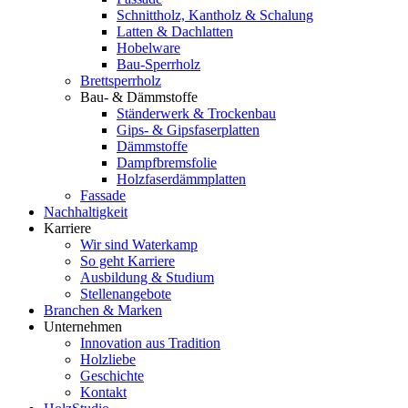
Schnittholz, Kantholz & Schalung
Latten & Dachlatten
Hobelware
Bau-Sperrholz
Brettsperrholz
Bau- & Dämmstoffe
Ständerwerk & Trockenbau
Gips- & Gipsfaserplatten
Dämmstoffe
Dampfbremsfolie
Holzfaserdämmplatten
Fassade
Nachhaltigkeit
Karriere
Wir sind Waterkamp
So geht Karriere
Ausbildung & Studium
Stellenangebote
Branchen & Marken
Unternehmen
Innovation aus Tradition
Holzliebe
Geschichte
Kontakt