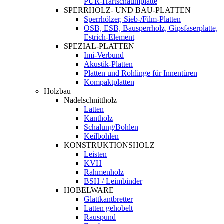
PUR-Hartschaumplatte
SPERRHOLZ- UND BAU-PLATTEN
Sperrhölzer, Sieb-/Film-Platten
OSB, ESB, Bausperrholz, Gipsfaserplatte,
Estrich-Element
SPEZIAL-PLATTEN
Imi-Verbund
Akustik-Platten
Platten und Rohlinge für Innentüren
Kompaktplatten
Holzbau
Nadelschnittholz
Latten
Kantholz
Schalung/Bohlen
Keilbohlen
KONSTRUKTIONSHOLZ
Leisten
KVH
Rahmenholz
BSH / Leimbinder
HOBELWARE
Glattkantbretter
Latten gehobelt
Rauspund