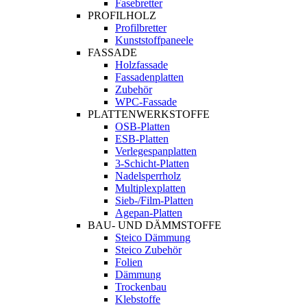
Fasebretter
PROFILHOLZ
Profilbretter
Kunststoffpaneele
FASSADE
Holzfassade
Fassadenplatten
Zubehör
WPC-Fassade
PLATTENWERKSTOFFE
OSB-Platten
ESB-Platten
Verlegespanplatten
3-Schicht-Platten
Nadelsperrholz
Multiplexplatten
Sieb-/Film-Platten
Agepan-Platten
BAU- UND DÄMMSTOFFE
Steico Dämmung
Steico Zubehör
Folien
Dämmung
Trockenbau
Klebstoffe