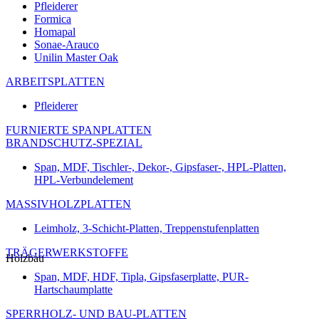
Pfleiderer
Formica
Homapal
Sonae-Arauco
Unilin Master Oak
ARBEITSPLATTEN
Pfleiderer
FURNIERTE SPANPLATTEN
BRANDSCHUTZ-SPEZIAL
Span, MDF, Tischler-, Dekor-, Gipsfaser-, HPL-Platten,
HPL-Verbundelement
MASSIVHOLZPLATTEN
Leimholz, 3-Schicht-Platten, Treppenstufenplatten
TRÄGERWERKSTOFFE
Holzbau
Span, MDF, HDF, Tipla, Gipsfaserplatte, PUR-
Hartschaumplatte
SPERRHOLZ- UND BAU-PLATTEN