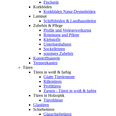
Fischgrät
Korkböden
Korkböden Natur-Designböden
Laminat
Schiffsböden & Landhausdielen
Zubehör & Pflege
Profile und Verlegewerkzeug
Reinigung und Pflege
Klebstoffe
Unterlagsbahnen
Sockelleisten
sonstiges Zubehör
Kunstoffpaneele
Treppenkanten
Türen
Türen in weiß & farbig
Glatte Türelemente
Rillentüren
Profiltüren
Zargen - Türen in weiß & farbig
Türen in Holzoptik
Türrohlinge
Glastüren
Schiebetüren
Glasschiebetüren