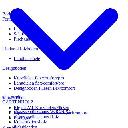
Böden
Fertigparkett
Landhausdiele
Schiffsboden
Fischgrät
Lindura-Holzböden
Landhausdiele
Designböden
Kurzdielen flex/comfort/pro
Langdielen flex/comfort/pro
Designböden Fliesen flex/comfort
alle anzeigen
Vinylböden
GARTENHOLZ
Rigid-LVT Kurzdielen/Fliesen
Terrassendielen aus WPC/BPC
Rigid-LVT Breitdielen mit Synchronpore
Terrassendielen aus Holz
Fischgrät
Konstruktionsholz
Sichtblenden
Korkböden