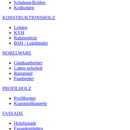
Schalung/Bohlen
Keilbohlen
KONSTRUKTIONSHOLZ
Leisten
KVH
Rahmenholz
BSH / Leimbinder
HOBELWARE
Glattkantbretter
Latten gehobelt
Rauspund
Fasebretter
PROFILHOLZ
Profilbretter
Kunststoffpaneele
FASSADE
Holzfassade
Fassadenplatten