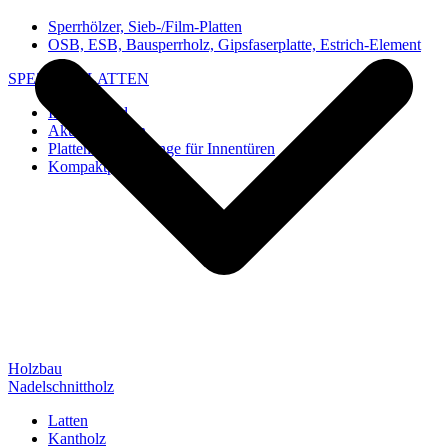
Sperrhölzer, Sieb-/Film-Platten
OSB, ESB, Bausperrholz, Gipsfaserplatte, Estrich-Element
SPEZIAL-PLATTEN
Imi-Verbund
Akustik-Platten
Platten und Rohlinge für Innentüren
Kompaktplatten
Holzbau
Nadelschnittholz
Latten
Kantholz