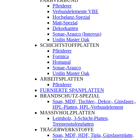
FARBVERBUND
Pfleiderer
Verbundelemente VBE
Hochglanz-Spezial
Matt-Spezial
Dekorkanten
Sonae-Arauco (Innovus)
Unilin Master Oak
SCHICHTSTOFFPLATTEN
Pfleiderer
Formica
Homapal
Sonae-Arauco
Unilin Master Oak
ARBEITSPLATTEN
Pfleiderer
FURNIERTE SPANPLATTEN
BRANDSCHUTZ-SPEZIAL
Span, MDF, Tischler-, Dekor-, Gipsfaser-,
HPL-Platten, HPL-Verbundelement
MASSIVHOLZPLATTEN
Leimholz, 3-Schicht-Platten,
Treppenstufenplatten
TRÄGERWERKSTOFFE
Span, MDF, HDF, Tipla, Gipsfaserplatte,