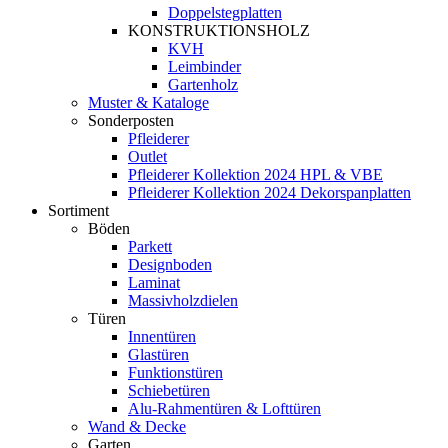
Doppelstegplatten
KONSTRUKTIONSHOLZ
KVH
Leimbinder
Gartenholz
Muster & Kataloge
Sonderposten
Pfleiderer
Outlet
Pfleiderer Kollektion 2024 HPL & VBE
Pfleiderer Kollektion 2024 Dekorspanplatten
Sortiment
Böden
Parkett
Designboden
Laminat
Massivholzdielen
Türen
Innentüren
Glastüren
Funktionstüren
Schiebetüren
Alu-Rahmentüren & Lofttüren
Wand & Decke
Garten