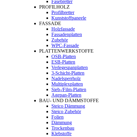
Fasebretter
PROFILHOLZ
Profilbretter
Kunststoffpaneele
FASSADE
Holzfassade
Fassadenplatten
Zubehör
WPC-Fassade
PLATTENWERKSTOFFE
OSB-Platten
ESB-Platten
Verlegespanplatten
3-Schicht-Platten
Nadelsperrholz
Multiplexplatten
Sieb-/Film-Platten
Agepan-Platten
BAU- UND DÄMMSTOFFE
Steico Dämmung
Steico Zubehör
Folien
Dämmung
Trockenbau
Klebstoffe