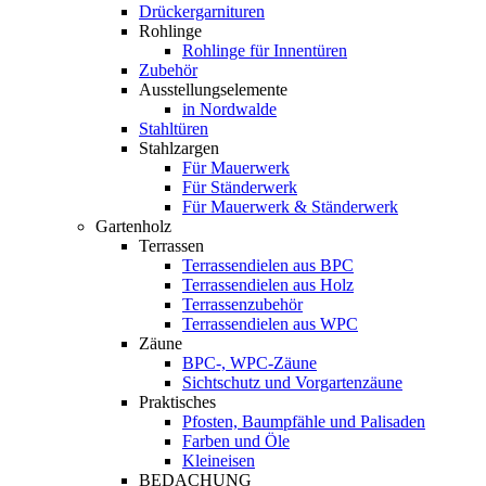
Drückergarnituren
Rohlinge
Rohlinge für Innentüren
Zubehör
Ausstellungselemente
in Nordwalde
Stahltüren
Stahlzargen
Für Mauerwerk
Für Ständerwerk
Für Mauerwerk & Ständerwerk
Gartenholz
Terrassen
Terrassendielen aus BPC
Terrassendielen aus Holz
Terrassenzubehör
Terrassendielen aus WPC
Zäune
BPC-, WPC-Zäune
Sichtschutz und Vorgartenzäune
Praktisches
Pfosten, Baumpfähle und Palisaden
Farben und Öle
Kleineisen
BEDACHUNG