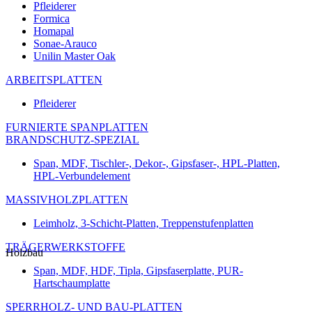
Pfleiderer
Formica
Homapal
Sonae-Arauco
Unilin Master Oak
ARBEITSPLATTEN
Pfleiderer
FURNIERTE SPANPLATTEN
BRANDSCHUTZ-SPEZIAL
Span, MDF, Tischler-, Dekor-, Gipsfaser-, HPL-Platten,
HPL-Verbundelement
MASSIVHOLZPLATTEN
Leimholz, 3-Schicht-Platten, Treppenstufenplatten
TRÄGERWERKSTOFFE
Holzbau
Span, MDF, HDF, Tipla, Gipsfaserplatte, PUR-
Hartschaumplatte
SPERRHOLZ- UND BAU-PLATTEN