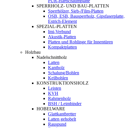
PUR-Hartschaumplatte
SPERRHOLZ- UND BAU-PLATTEN
Sperrhölzer, Sieb-/Film-Platten
OSB, ESB, Bausperrholz, Gipsfaserplatte,
Estrich-Element
SPEZIAL-PLATTEN
Imi-Verbund
Akustik-Platten
Platten und Rohlinge für Innentüren
Kompaktplatten
Holzbau
Nadelschnittholz
Latten
Kantholz
Schalung/Bohlen
Keilbohlen
KONSTRUKTIONSHOLZ
Leisten
KVH
Rahmenholz
BSH / Leimbinder
HOBELWARE
Glattkantbretter
Latten gehobelt
Rauspund