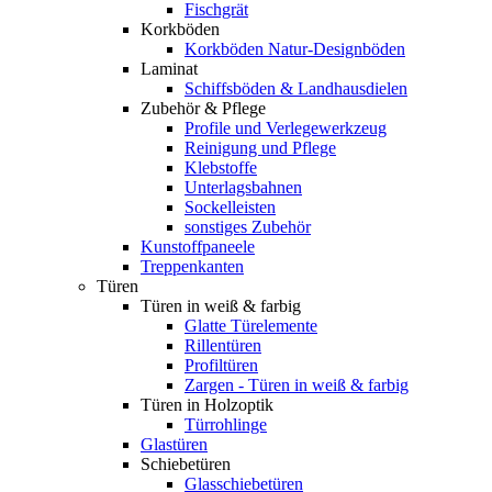
Fischgrät
Korkböden
Korkböden Natur-Designböden
Laminat
Schiffsböden & Landhausdielen
Zubehör & Pflege
Profile und Verlegewerkzeug
Reinigung und Pflege
Klebstoffe
Unterlagsbahnen
Sockelleisten
sonstiges Zubehör
Kunstoffpaneele
Treppenkanten
Türen
Türen in weiß & farbig
Glatte Türelemente
Rillentüren
Profiltüren
Zargen - Türen in weiß & farbig
Türen in Holzoptik
Türrohlinge
Glastüren
Schiebetüren
Glasschiebetüren