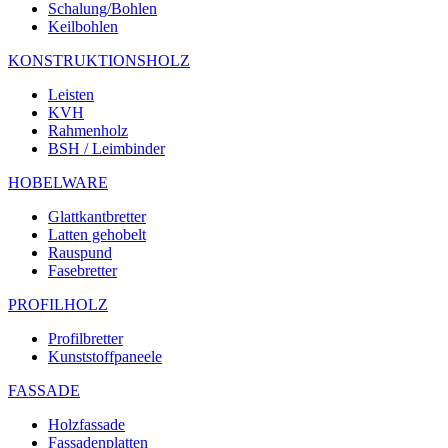
Schalung/Bohlen
Keilbohlen
KONSTRUKTIONSHOLZ
Leisten
KVH
Rahmenholz
BSH / Leimbinder
HOBELWARE
Glattkantbretter
Latten gehobelt
Rauspund
Fasebretter
PROFILHOLZ
Profilbretter
Kunststoffpaneele
FASSADE
Holzfassade
Fassadenplatten