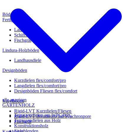
Böden
Fertigparkett
Landhausdiele
Schiffsboden
Fischgrät
Lindura-Holzböden
Landhausdiele
Designböden
Kurzdielen flex/comfort/pro
Langdielen flex/comfort/pro
Designböden Fliesen flex/comfort
alle anzeigen
Vinylböden
GARTENHOLZ
Rigid-LVT Kurzdielen/Fliesen
Terrassendielen aus WPC/BPC
Rigid-LVT Breitdielen mit Synchronpore
Terrassendielen aus Holz
Fischgrät
Konstruktionsholz
Sichtblenden
Korkböden