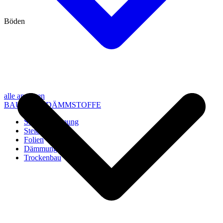
Böden
alle anzeigen
BAU- UND DÄMMSTOFFE
Steico Dämmung
Steico Zubehör
Folien
Dämmung
Trockenbau