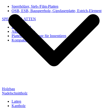
Sperrhölzer, Sieb-/Film-Platten
OSB, ESB, Bausperrholz, Gipsfaserplatte, Estrich-Element
SPEZIAL-PLATTEN
Imi-Verbund
Akustik-Platten
Platten und Rohlinge für Innentüren
Kompaktplatten
Holzbau
Nadelschnittholz
Latten
Kantholz