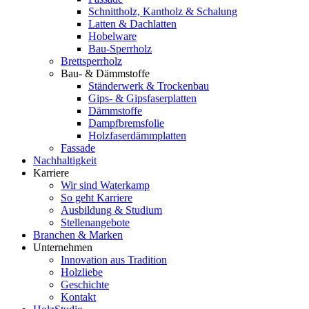
Schnittholz, Kantholz & Schalung
Latten & Dachlatten
Hobelware
Bau-Sperrholz
Brettsperrholz
Bau- & Dämmstoffe
Ständerwerk & Trockenbau
Gips- & Gipsfaserplatten
Dämmstoffe
Dampfbremsfolie
Holzfaserdämmplatten
Fassade
Nachhaltigkeit
Karriere
Wir sind Waterkamp
So geht Karriere
Ausbildung & Studium
Stellenangebote
Branchen & Marken
Unternehmen
Innovation aus Tradition
Holzliebe
Geschichte
Kontakt