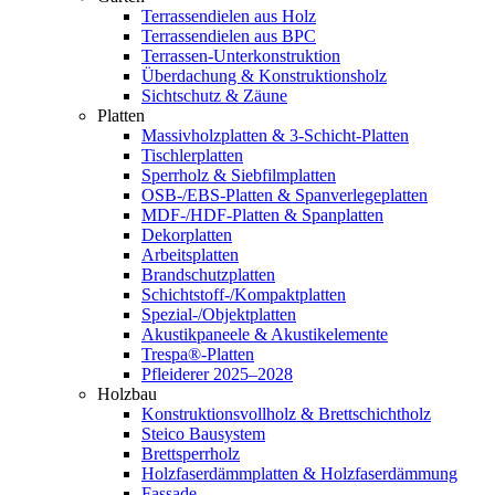
Terrassendielen aus Holz
Terrassendielen aus BPC
Terrassen-Unterkonstruktion
Überdachung & Konstruktionsholz
Sichtschutz & Zäune
Platten
Massivholzplatten & 3-Schicht-Platten
Tischlerplatten
Sperrholz & Siebfilmplatten
OSB-/EBS-Platten & Spanverlegeplatten
MDF-/HDF-Platten & Spanplatten
Dekorplatten
Arbeitsplatten
Brandschutzplatten
Schichtstoff-/Kompaktplatten
Spezial-/Objektplatten
Akustikpaneele & Akustikelemente
Trespa®-Platten
Pfleiderer 2025–2028
Holzbau
Konstruktionsvollholz & Brettschichtholz
Steico Bausystem
Brettsperrholz
Holzfaserdämmplatten & Holzfaserdämmung
Fassade