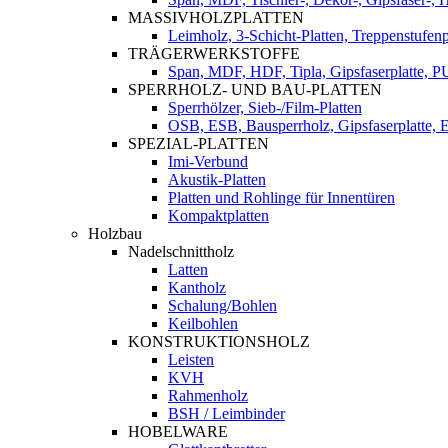
MASSIVHOLZPLATTEN
Leimholz, 3-Schicht-Platten, Treppenstufenp
TRÄGERWERKSTOFFE
Span, MDF, HDF, Tipla, Gipsfaserplatte, 
SPERRHOLZ- UND BAU-PLATTEN
Sperrhölzer, Sieb-/Film-Platten
OSB, ESB, Bausperrholz, Gipsfaserplatte, E
SPEZIAL-PLATTEN
Imi-Verbund
Akustik-Platten
Platten und Rohlinge für Innentüren
Kompaktplatten
Holzbau
Nadelschnittholz
Latten
Kantholz
Schalung/Bohlen
Keilbohlen
KONSTRUKTIONSHOLZ
Leisten
KVH
Rahmenholz
BSH / Leimbinder
HOBELWARE