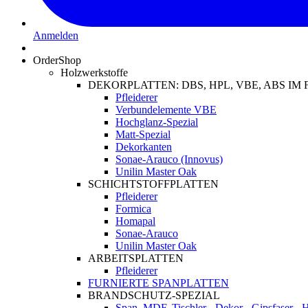
Anmelden
OrderShop
Holzwerkstoffe
DEKORPLATTEN: DBS, HPL, VBE, ABS I
Pfleiderer
Verbundelemente VBE
Hochglanz-Spezial
Matt-Spezial
Dekorkanten
Sonae-Arauco (Innovus)
Unilin Master Oak
SCHICHTSTOFFPLATTEN
Pfleiderer
Formica
Homapal
Sonae-Arauco
Unilin Master Oak
ARBEITSPLATTEN
Pfleiderer
FURNIERTE SPANPLATTEN
BRANDSCHUTZ-SPEZIAL
Span, MDF, Tischler-, Dekor-, Gipsfaser-,