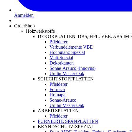
Anmelden
OrderShop
Holzwerkstoffe
DEKORPLATTEN: DBS, HPL, VBE, ABS I
Pfleiderer
Verbundelemente VBE
Hochglanz-Spezial
Matt-Spezial
Dekorkanten
Sonae-Arauco (Innovus)
Unilin Master Oak
SCHICHTSTOFFPLATTEN
Pfleiderer
Formica
Homapal
Sonae-Arauco
Unilin Master Oak
ARBEITSPLATTEN
Pfleiderer
FURNIERTE SPANPLATTEN
BRANDSCHUTZ-SPEZIAL
Span, MDF, Tischler-, Dekor-, Gipsfaser-,