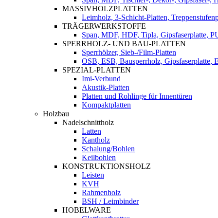
MASSIVHOLZPLATTEN
Leimholz, 3-Schicht-Platten, Treppenstufenp
TRÄGERWERKSTOFFE
Span, MDF, HDF, Tipla, Gipsfaserplatte, 
SPERRHOLZ- UND BAU-PLATTEN
Sperrhölzer, Sieb-/Film-Platten
OSB, ESB, Bausperrholz, Gipsfaserplatte, E
SPEZIAL-PLATTEN
Imi-Verbund
Akustik-Platten
Platten und Rohlinge für Innentüren
Kompaktplatten
Holzbau
Nadelschnittholz
Latten
Kantholz
Schalung/Bohlen
Keilbohlen
KONSTRUKTIONSHOLZ
Leisten
KVH
Rahmenholz
BSH / Leimbinder
HOBELWARE