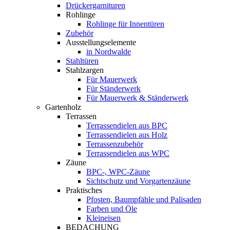
Drückergarnituren
Rohlinge
Rohlinge für Innentüren
Zubehör
Ausstellungselemente
in Nordwalde
Stahltüren
Stahlzargen
Für Mauerwerk
Für Ständerwerk
Für Mauerwerk & Ständerwerk
Gartenholz
Terrassen
Terrassendielen aus BPC
Terrassendielen aus Holz
Terrassenzubehör
Terrassendielen aus WPC
Zäune
BPC-, WPC-Zäune
Sichtschutz und Vorgartenzäune
Praktisches
Pfosten, Baumpfähle und Palisaden
Farben und Öle
Kleineisen
BEDACHUNG