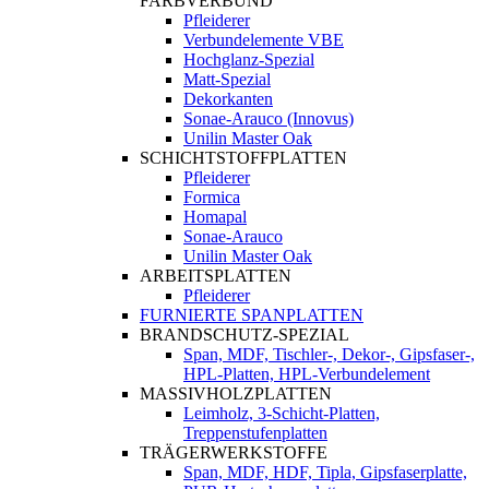
FARBVERBUND
Pfleiderer
Verbundelemente VBE
Hochglanz-Spezial
Matt-Spezial
Dekorkanten
Sonae-Arauco (Innovus)
Unilin Master Oak
SCHICHTSTOFFPLATTEN
Pfleiderer
Formica
Homapal
Sonae-Arauco
Unilin Master Oak
ARBEITSPLATTEN
Pfleiderer
FURNIERTE SPANPLATTEN
BRANDSCHUTZ-SPEZIAL
Span, MDF, Tischler-, Dekor-, Gipsfaser-,
HPL-Platten, HPL-Verbundelement
MASSIVHOLZPLATTEN
Leimholz, 3-Schicht-Platten,
Treppenstufenplatten
TRÄGERWERKSTOFFE
Span, MDF, HDF, Tipla, Gipsfaserplatte,