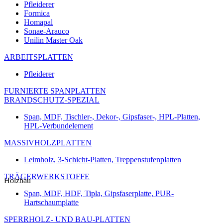
Pfleiderer
Formica
Homapal
Sonae-Arauco
Unilin Master Oak
ARBEITSPLATTEN
Pfleiderer
FURNIERTE SPANPLATTEN
BRANDSCHUTZ-SPEZIAL
Span, MDF, Tischler-, Dekor-, Gipsfaser-, HPL-Platten,
HPL-Verbundelement
MASSIVHOLZPLATTEN
Leimholz, 3-Schicht-Platten, Treppenstufenplatten
TRÄGERWERKSTOFFE
Holzbau
Span, MDF, HDF, Tipla, Gipsfaserplatte, PUR-
Hartschaumplatte
SPERRHOLZ- UND BAU-PLATTEN