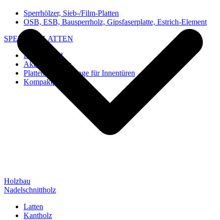
Sperrhölzer, Sieb-/Film-Platten
OSB, ESB, Bausperrholz, Gipsfaserplatte, Estrich-Element
SPEZIAL-PLATTEN
Imi-Verbund
Akustik-Platten
Platten und Rohlinge für Innentüren
Kompaktplatten
Holzbau
Nadelschnittholz
Latten
Kantholz