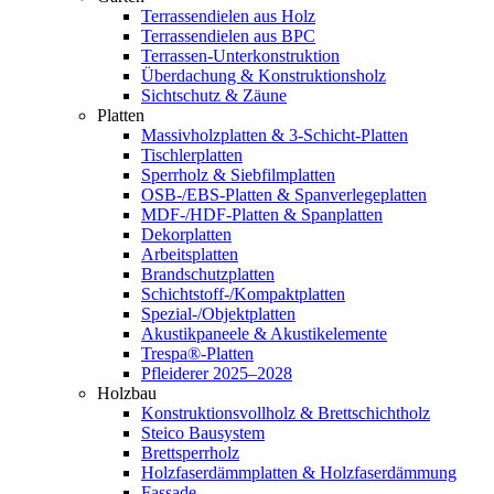
Terrassendielen aus Holz
Terrassendielen aus BPC
Terrassen-Unterkonstruktion
Überdachung & Konstruktionsholz
Sichtschutz & Zäune
Platten
Massivholzplatten & 3-Schicht-Platten
Tischlerplatten
Sperrholz & Siebfilmplatten
OSB-/EBS-Platten & Spanverlegeplatten
MDF-/HDF-Platten & Spanplatten
Dekorplatten
Arbeitsplatten
Brandschutzplatten
Schichtstoff-/Kompaktplatten
Spezial-/Objektplatten
Akustikpaneele & Akustikelemente
Trespa®-Platten
Pfleiderer 2025–2028
Holzbau
Konstruktionsvollholz & Brettschichtholz
Steico Bausystem
Brettsperrholz
Holzfaserdämmplatten & Holzfaserdämmung
Fassade