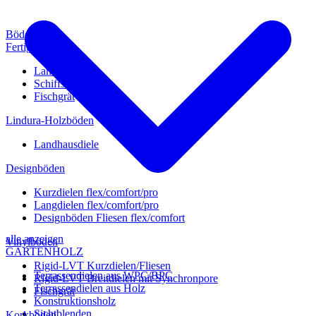
Böden
Fertigparkett
Landhausdiele
Schiffsboden
Fischgrät
Lindura-Holzböden
Landhausdiele
Designböden
Kurzdielen flex/comfort/pro
Langdielen flex/comfort/pro
Designböden Fliesen flex/comfort
alle anzeigen
Vinylböden
GARTENHOLZ
Rigid-LVT Kurzdielen/Fliesen
Terrassendielen aus WPC/BPC
Rigid-LVT Breitdielen mit Synchronpore
Terrassendielen aus Holz
Fischgrät
Konstruktionsholz
Sichtblenden
Korkböden