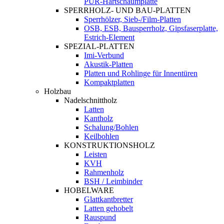
PUR-Hartschaumplatte
SPERRHOLZ- UND BAU-PLATTEN
Sperrhölzer, Sieb-/Film-Platten
OSB, ESB, Bausperrholz, Gipsfaserplatte,
Estrich-Element
SPEZIAL-PLATTEN
Imi-Verbund
Akustik-Platten
Platten und Rohlinge für Innentüren
Kompaktplatten
Holzbau
Nadelschnittholz
Latten
Kantholz
Schalung/Bohlen
Keilbohlen
KONSTRUKTIONSHOLZ
Leisten
KVH
Rahmenholz
BSH / Leimbinder
HOBELWARE
Glattkantbretter
Latten gehobelt
Rauspund