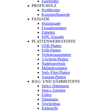
Fasebretter
PROFILHOLZ
Profilbretter
Kunststoffpaneele
FASSADE
Holzfassade
Fassadenplatten
Zubehör
WPC-Fassade
PLATTENWERKSTOFFE
OSB-Platten
ESB-Platten
Verlegespanplatten
3-Schicht-Platten
Nadelsperrholz
Multiplexplatten
Sieb-/Film-Platten
Agepan-Platten
BAU- UND DÄMMSTOFFE
Steico Dämmung
Steico Zubehör
Folien
Dämmung
Trockenbau
Klebstoffe