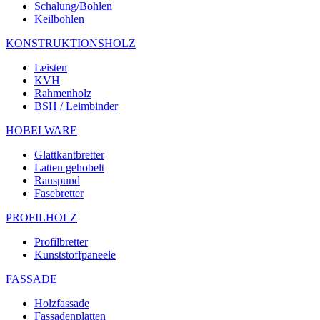
Schalung/Bohlen
Keilbohlen
KONSTRUKTIONSHOLZ
Leisten
KVH
Rahmenholz
BSH / Leimbinder
HOBELWARE
Glattkantbretter
Latten gehobelt
Rauspund
Fasebretter
PROFILHOLZ
Profilbretter
Kunststoffpaneele
FASSADE
Holzfassade
Fassadenplatten