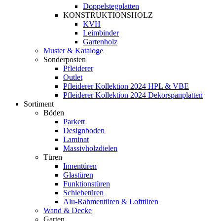
Doppelstegplatten
KONSTRUKTIONSHOLZ
KVH
Leimbinder
Gartenholz
Muster & Kataloge
Sonderposten
Pfleiderer
Outlet
Pfleiderer Kollektion 2024 HPL & VBE
Pfleiderer Kollektion 2024 Dekorspanplatten
Sortiment
Böden
Parkett
Designboden
Laminat
Massivholzdielen
Türen
Innentüren
Glastüren
Funktionstüren
Schiebetüren
Alu-Rahmentüren & Lofttüren
Wand & Decke
Garten