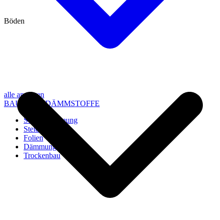
Böden
alle anzeigen
BAU- UND DÄMMSTOFFE
Steico Dämmung
Steico Zubehör
Folien
Dämmung
Trockenbau