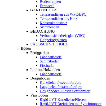
Bodentreppen
Fermacell
GARTENHOLZ
Terrassendielen aus WPC/BPC
Terrassendielen aus Holz
Konstruktionsholz
Sichtblenden
BEDACHUNG
Verbundsicherheitsglas (VSG)
Doppelstegplatten
LAUBSCHNITTHOLZ
Böden
Fertigparkett
Landhausdiele
Schiffsboden
Fischgrät
Lindura-Holzböden
Landhausdiele
Designböden
Kurzdielen flex/comfort/pro
Langdielen flex/comfort/pro
Designböden Fliesen flex/comfort
Vinylböden
Rigid-LVT Kurzdielen/Fliesen
Rigid-LVT Breitdielen mit Synchronpore