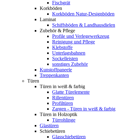
Fischgrät
Korkböden
Korkböden Natur-Designböden
Laminat
Schiffsböden & Landhausdielen
Zubehör & Pflege
Profile und Verlegewerkzeug
Reinigung und Pflege
Klebstoffe
Unterlagsbahnen
Sockelleisten
sonstiges Zubehör
Kunstoffpaneele
Treppenkanten
Türen
Türen in weiß & farbig
Glatte Türelemente
Rillentüren
Profiltüren
Zargen - Türen in weiß & farbig
Türen in Holzoptik
Türrohlinge
Glastüren
Schiebetüren
Glasschiebetüren