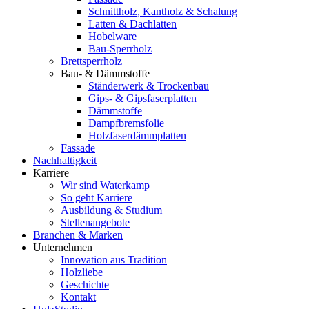
Schnittholz, Kantholz & Schalung
Latten & Dachlatten
Hobelware
Bau-Sperrholz
Brettsperrholz
Bau- & Dämmstoffe
Ständerwerk & Trockenbau
Gips- & Gipsfaserplatten
Dämmstoffe
Dampfbremsfolie
Holzfaserdämmplatten
Fassade
Nachhaltigkeit
Karriere
Wir sind Waterkamp
So geht Karriere
Ausbildung & Studium
Stellenangebote
Branchen & Marken
Unternehmen
Innovation aus Tradition
Holzliebe
Geschichte
Kontakt