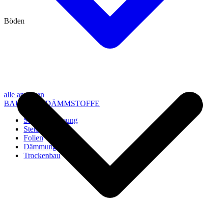
Böden
alle anzeigen
BAU- UND DÄMMSTOFFE
Steico Dämmung
Steico Zubehör
Folien
Dämmung
Trockenbau