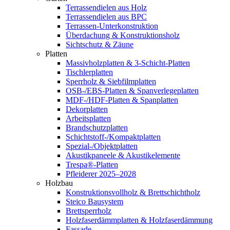
Terrassendielen aus Holz
Terrassendielen aus BPC
Terrassen-Unterkonstruktion
Überdachung & Konstruktionsholz
Sichtschutz & Zäune
Platten
Massivholzplatten & 3-Schicht-Platten
Tischlerplatten
Sperrholz & Siebfilmplatten
OSB-/EBS-Platten & Spanverlegeplatten
MDF-/HDF-Platten & Spanplatten
Dekorplatten
Arbeitsplatten
Brandschutzplatten
Schichtstoff-/Kompaktplatten
Spezial-/Objektplatten
Akustikpaneele & Akustikelemente
Trespa®-Platten
Pfleiderer 2025–2028
Holzbau
Konstruktionsvollholz & Brettschichtholz
Steico Bausystem
Brettsperrholz
Holzfaserdämmplatten & Holzfaserdämmung
Fassade