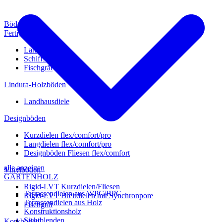
Böden
Fertigparkett
Landhausdiele
Schiffsboden
Fischgrät
Lindura-Holzböden
Landhausdiele
Designböden
Kurzdielen flex/comfort/pro
Langdielen flex/comfort/pro
Designböden Fliesen flex/comfort
alle anzeigen
Vinylböden
GARTENHOLZ
Rigid-LVT Kurzdielen/Fliesen
Terrassendielen aus WPC/BPC
Rigid-LVT Breitdielen mit Synchronpore
Terrassendielen aus Holz
Fischgrät
Konstruktionsholz
Sichtblenden
Korkböden