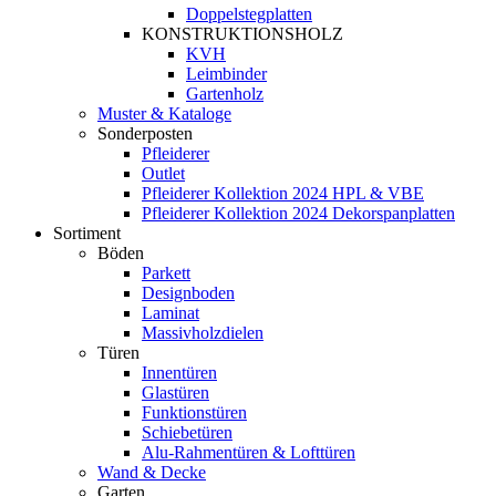
Doppelstegplatten
KONSTRUKTIONSHOLZ
KVH
Leimbinder
Gartenholz
Muster & Kataloge
Sonderposten
Pfleiderer
Outlet
Pfleiderer Kollektion 2024 HPL & VBE
Pfleiderer Kollektion 2024 Dekorspanplatten
Sortiment
Böden
Parkett
Designboden
Laminat
Massivholzdielen
Türen
Innentüren
Glastüren
Funktionstüren
Schiebetüren
Alu-Rahmentüren & Lofttüren
Wand & Decke
Garten