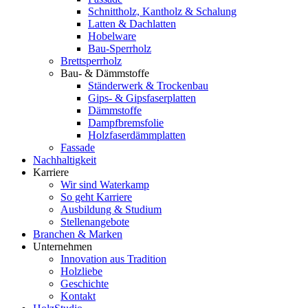
Schnittholz, Kantholz & Schalung
Latten & Dachlatten
Hobelware
Bau-Sperrholz
Brettsperrholz
Bau- & Dämmstoffe
Ständerwerk & Trockenbau
Gips- & Gipsfaserplatten
Dämmstoffe
Dampfbremsfolie
Holzfaserdämmplatten
Fassade
Nachhaltigkeit
Karriere
Wir sind Waterkamp
So geht Karriere
Ausbildung & Studium
Stellenangebote
Branchen & Marken
Unternehmen
Innovation aus Tradition
Holzliebe
Geschichte
Kontakt