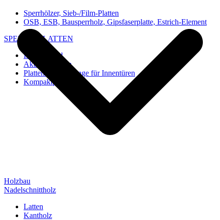
Sperrhölzer, Sieb-/Film-Platten
OSB, ESB, Bausperrholz, Gipsfaserplatte, Estrich-Element
SPEZIAL-PLATTEN
Imi-Verbund
Akustik-Platten
Platten und Rohlinge für Innentüren
Kompaktplatten
Holzbau
Nadelschnittholz
Latten
Kantholz