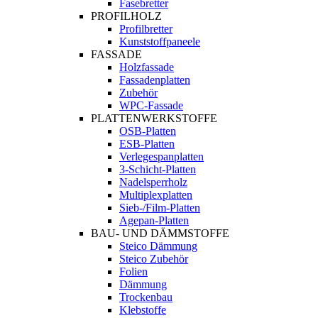
Fasebretter
PROFILHOLZ
Profilbretter
Kunststoffpaneele
FASSADE
Holzfassade
Fassadenplatten
Zubehör
WPC-Fassade
PLATTENWERKSTOFFE
OSB-Platten
ESB-Platten
Verlegespanplatten
3-Schicht-Platten
Nadelsperrholz
Multiplexplatten
Sieb-/Film-Platten
Agepan-Platten
BAU- UND DÄMMSTOFFE
Steico Dämmung
Steico Zubehör
Folien
Dämmung
Trockenbau
Klebstoffe