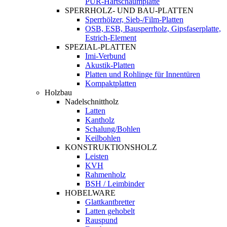
PUR-Hartschaumplatte
SPERRHOLZ- UND BAU-PLATTEN
Sperrhölzer, Sieb-/Film-Platten
OSB, ESB, Bausperrholz, Gipsfaserplatte,
Estrich-Element
SPEZIAL-PLATTEN
Imi-Verbund
Akustik-Platten
Platten und Rohlinge für Innentüren
Kompaktplatten
Holzbau
Nadelschnittholz
Latten
Kantholz
Schalung/Bohlen
Keilbohlen
KONSTRUKTIONSHOLZ
Leisten
KVH
Rahmenholz
BSH / Leimbinder
HOBELWARE
Glattkantbretter
Latten gehobelt
Rauspund