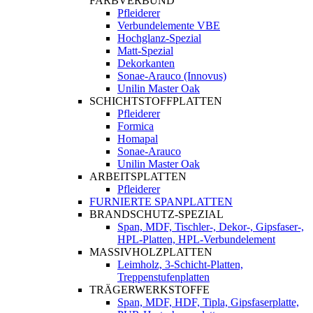
FARBVERBUND
Pfleiderer
Verbundelemente VBE
Hochglanz-Spezial
Matt-Spezial
Dekorkanten
Sonae-Arauco (Innovus)
Unilin Master Oak
SCHICHTSTOFFPLATTEN
Pfleiderer
Formica
Homapal
Sonae-Arauco
Unilin Master Oak
ARBEITSPLATTEN
Pfleiderer
FURNIERTE SPANPLATTEN
BRANDSCHUTZ-SPEZIAL
Span, MDF, Tischler-, Dekor-, Gipsfaser-,
HPL-Platten, HPL-Verbundelement
MASSIVHOLZPLATTEN
Leimholz, 3-Schicht-Platten,
Treppenstufenplatten
TRÄGERWERKSTOFFE
Span, MDF, HDF, Tipla, Gipsfaserplatte,