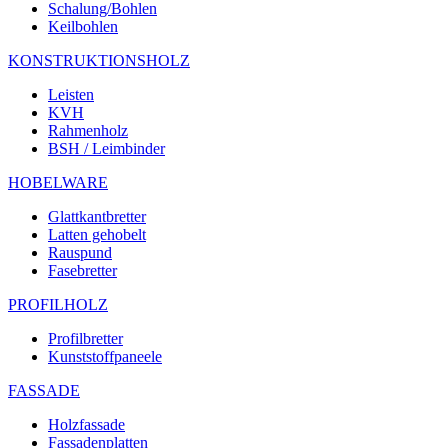
Schalung/Bohlen
Keilbohlen
KONSTRUKTIONSHOLZ
Leisten
KVH
Rahmenholz
BSH / Leimbinder
HOBELWARE
Glattkantbretter
Latten gehobelt
Rauspund
Fasebretter
PROFILHOLZ
Profilbretter
Kunststoffpaneele
FASSADE
Holzfassade
Fassadenplatten