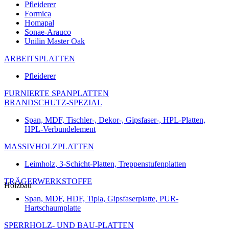
Pfleiderer
Formica
Homapal
Sonae-Arauco
Unilin Master Oak
ARBEITSPLATTEN
Pfleiderer
FURNIERTE SPANPLATTEN
BRANDSCHUTZ-SPEZIAL
Span, MDF, Tischler-, Dekor-, Gipsfaser-, HPL-Platten,
HPL-Verbundelement
MASSIVHOLZPLATTEN
Leimholz, 3-Schicht-Platten, Treppenstufenplatten
TRÄGERWERKSTOFFE
Holzbau
Span, MDF, HDF, Tipla, Gipsfaserplatte, PUR-
Hartschaumplatte
SPERRHOLZ- UND BAU-PLATTEN