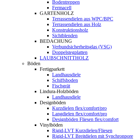
Bodentreppen
Fermacell
GARTENHOLZ
Terrassendielen aus WPC/BPC
Terrassendielen aus Holz
Konstruktionsholz
Sichtblenden
BEDACHUNG
Verbundsicherheitsglas (VSG)
Doppelstegplatten
LAUBSCHNITTHOLZ
Böden
Fertigparkett
Landhausdiele
Schiffsboden
Fischgrät
Lindura-Holzböden
Landhausdiele
Designböden
Kurzdielen flex/comfort/pro
Langdielen flex/comfort/pro
Designböden Fliesen flex/comfort
Vinylböden
Rigid-LVT Kurzdielen/Fliesen
Rigid-LVT Breitdielen mit Synchronpore