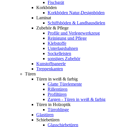
Fischgrät
Korkböden
Korkböden Natur-Designböden
Laminat
Schiffsböden & Landhausdielen
Zubehör & Pflege
Profile und Verlegewerkzeug
Reinigung und Pflege
Klebstoffe
Unterlagsbahnen
Sockelleisten
sonstiges Zubehör
Kunstoffpaneele
Treppenkanten
Türen
Türen in weiß & farbig
Glatte Türelemente
Rillentüren
Profiltüren
Zargen - Türen in weiß & farbig
Türen in Holzoptik
Türrohlinge
Glastüren
Schiebetüren
Glasschiebetüren