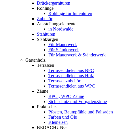
Drückergarnituren
Rohlinge
Rohlinge für Innentüren
Zubehör
Ausstellungselemente
in Nordwalde
Stahltüren
Stahlzargen
Für Mauerwerk
Für Ständerwerk
Für Mauerwerk & Ständerwerk
Gartenholz
Terrassen
Terrassendielen aus BPC
Terrassendielen aus Holz
Terrassenzubehör
Terrassendielen aus WPC
Zäune
BPC-, WPC-Zäune
Sichtschutz und Vorgartenzäune
Praktisches
Pfosten, Baumpfähle und Palisaden
Farben und Öle
Kleineisen
BEDACHUNG