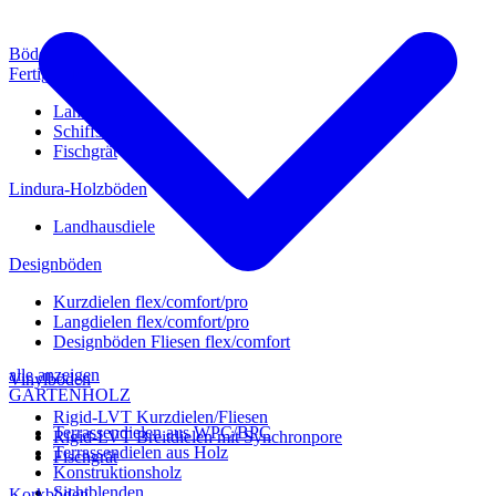
Böden
Fertigparkett
Landhausdiele
Schiffsboden
Fischgrät
Lindura-Holzböden
Landhausdiele
Designböden
Kurzdielen flex/comfort/pro
Langdielen flex/comfort/pro
Designböden Fliesen flex/comfort
alle anzeigen
Vinylböden
GARTENHOLZ
Rigid-LVT Kurzdielen/Fliesen
Terrassendielen aus WPC/BPC
Rigid-LVT Breitdielen mit Synchronpore
Terrassendielen aus Holz
Fischgrät
Konstruktionsholz
Sichtblenden
Korkböden