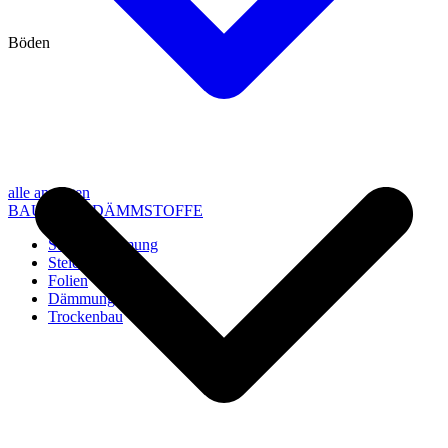
Böden
alle anzeigen
BAU- UND DÄMMSTOFFE
Steico Dämmung
Steico Zubehör
Folien
Dämmung
Trockenbau