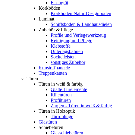
Fischgrät
Korkböden
Korkböden Natur-Designböden
Laminat
Schiffsböden & Landhausdielen
Zubehör & Pflege
Profile und Verlegewerkzeug
Reinigung und Pflege
Klebstoffe
Unterlagsbahnen
Sockelleisten
sonstiges Zubehör
Kunstoffpaneele
Treppenkanten
Türen
Türen in weiß & farbig
Glatte Türelemente
Rillentüren
Profiltüren
Zargen - Türen in weiß & farbig
Türen in Holzoptik
Türrohlinge
Glastüren
Schiebetüren
Glasschiebetüren