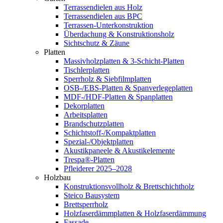
Terrassendielen aus Holz
Terrassendielen aus BPC
Terrassen-Unterkonstruktion
Überdachung & Konstruktionsholz
Sichtschutz & Zäune
Platten
Massivholzplatten & 3-Schicht-Platten
Tischlerplatten
Sperrholz & Siebfilmplatten
OSB-/EBS-Platten & Spanverlegeplatten
MDF-/HDF-Platten & Spanplatten
Dekorplatten
Arbeitsplatten
Brandschutzplatten
Schichtstoff-/Kompaktplatten
Spezial-/Objektplatten
Akustikpaneele & Akustikelemente
Trespa®-Platten
Pfleiderer 2025–2028
Holzbau
Konstruktionsvollholz & Brettschichtholz
Steico Bausystem
Brettsperrholz
Holzfaserdämmplatten & Holzfaserdämmung
Fassade