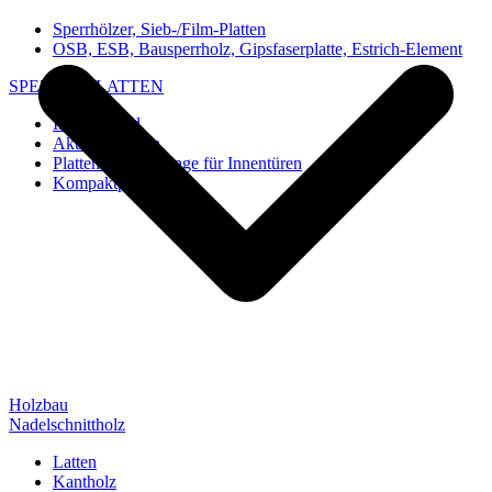
Sperrhölzer, Sieb-/Film-Platten
OSB, ESB, Bausperrholz, Gipsfaserplatte, Estrich-Element
SPEZIAL-PLATTEN
Imi-Verbund
Akustik-Platten
Platten und Rohlinge für Innentüren
Kompaktplatten
Holzbau
Nadelschnittholz
Latten
Kantholz