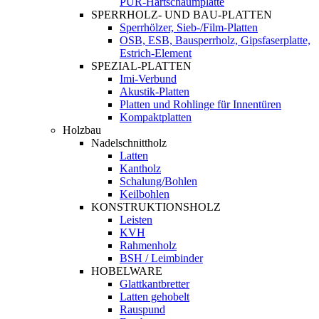
PUR-Hartschaumplatte
SPERRHOLZ- UND BAU-PLATTEN
Sperrhölzer, Sieb-/Film-Platten
OSB, ESB, Bausperrholz, Gipsfaserplatte,
Estrich-Element
SPEZIAL-PLATTEN
Imi-Verbund
Akustik-Platten
Platten und Rohlinge für Innentüren
Kompaktplatten
Holzbau
Nadelschnittholz
Latten
Kantholz
Schalung/Bohlen
Keilbohlen
KONSTRUKTIONSHOLZ
Leisten
KVH
Rahmenholz
BSH / Leimbinder
HOBELWARE
Glattkantbretter
Latten gehobelt
Rauspund