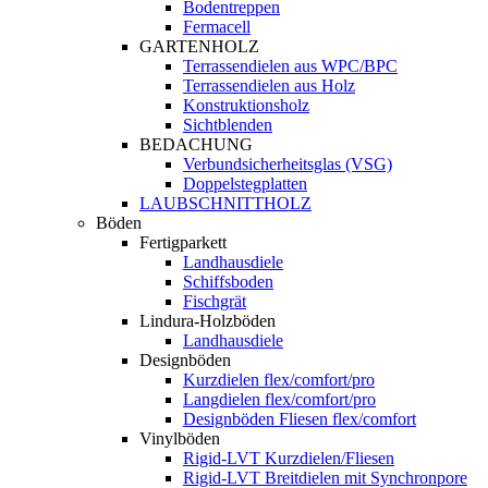
Bodentreppen
Fermacell
GARTENHOLZ
Terrassendielen aus WPC/BPC
Terrassendielen aus Holz
Konstruktionsholz
Sichtblenden
BEDACHUNG
Verbundsicherheitsglas (VSG)
Doppelstegplatten
LAUBSCHNITTHOLZ
Böden
Fertigparkett
Landhausdiele
Schiffsboden
Fischgrät
Lindura-Holzböden
Landhausdiele
Designböden
Kurzdielen flex/comfort/pro
Langdielen flex/comfort/pro
Designböden Fliesen flex/comfort
Vinylböden
Rigid-LVT Kurzdielen/Fliesen
Rigid-LVT Breitdielen mit Synchronpore