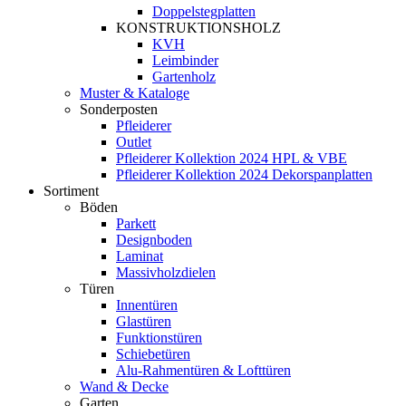
Doppelstegplatten
KONSTRUKTIONSHOLZ
KVH
Leimbinder
Gartenholz
Muster & Kataloge
Sonderposten
Pfleiderer
Outlet
Pfleiderer Kollektion 2024 HPL & VBE
Pfleiderer Kollektion 2024 Dekorspanplatten
Sortiment
Böden
Parkett
Designboden
Laminat
Massivholzdielen
Türen
Innentüren
Glastüren
Funktionstüren
Schiebetüren
Alu-Rahmentüren & Lofttüren
Wand & Decke
Garten