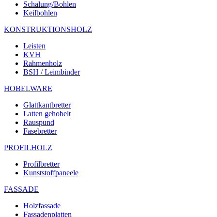
Schalung/Bohlen
Keilbohlen
KONSTRUKTIONSHOLZ
Leisten
KVH
Rahmenholz
BSH / Leimbinder
HOBELWARE
Glattkantbretter
Latten gehobelt
Rauspund
Fasebretter
PROFILHOLZ
Profilbretter
Kunststoffpaneele
FASSADE
Holzfassade
Fassadenplatten