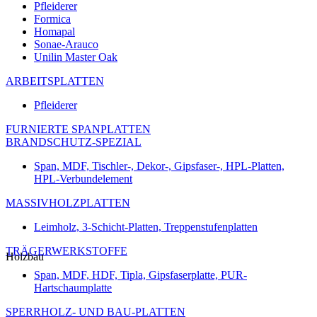
Pfleiderer
Formica
Homapal
Sonae-Arauco
Unilin Master Oak
ARBEITSPLATTEN
Pfleiderer
FURNIERTE SPANPLATTEN
BRANDSCHUTZ-SPEZIAL
Span, MDF, Tischler-, Dekor-, Gipsfaser-, HPL-Platten,
HPL-Verbundelement
MASSIVHOLZPLATTEN
Leimholz, 3-Schicht-Platten, Treppenstufenplatten
TRÄGERWERKSTOFFE
Holzbau
Span, MDF, HDF, Tipla, Gipsfaserplatte, PUR-
Hartschaumplatte
SPERRHOLZ- UND BAU-PLATTEN