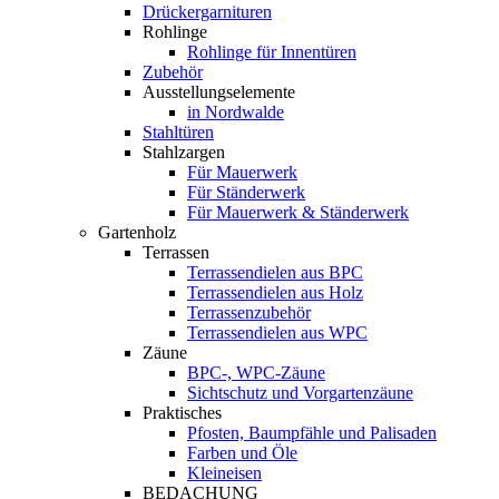
Drückergarnituren
Rohlinge
Rohlinge für Innentüren
Zubehör
Ausstellungselemente
in Nordwalde
Stahltüren
Stahlzargen
Für Mauerwerk
Für Ständerwerk
Für Mauerwerk & Ständerwerk
Gartenholz
Terrassen
Terrassendielen aus BPC
Terrassendielen aus Holz
Terrassenzubehör
Terrassendielen aus WPC
Zäune
BPC-, WPC-Zäune
Sichtschutz und Vorgartenzäune
Praktisches
Pfosten, Baumpfähle und Palisaden
Farben und Öle
Kleineisen
BEDACHUNG