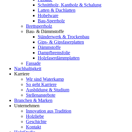
Schnittholz, Kantholz & Schalung
Latten & Dachlatten
Hobelware
Bau-Sperrholz
Brettsperrholz
Bau- & Dämmstoffe
Ständerwerk & Trockenbau
Gips- & Gipsfaserplatten
Dämmstoffe
Dampfbremsfolie
Holzfaserdämmplatten
Fassade
Nachhaltigkeit
Karriere
Wir sind Waterkamp
So geht Karriere
Ausbildung & Studium
Stellenangebote
Branchen & Marken
Unternehmen
Innovation aus Tradition
Holzliebe
Geschichte
Kontakt