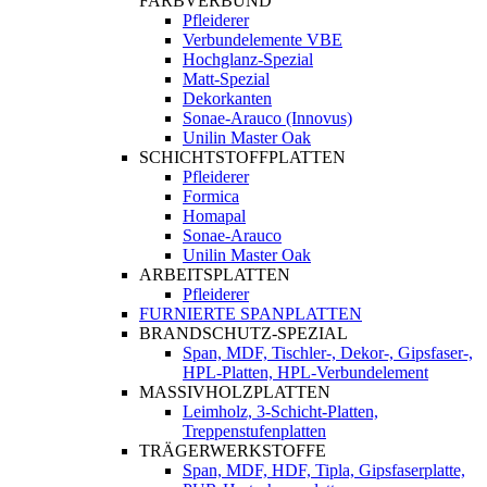
FARBVERBUND
Pfleiderer
Verbundelemente VBE
Hochglanz-Spezial
Matt-Spezial
Dekorkanten
Sonae-Arauco (Innovus)
Unilin Master Oak
SCHICHTSTOFFPLATTEN
Pfleiderer
Formica
Homapal
Sonae-Arauco
Unilin Master Oak
ARBEITSPLATTEN
Pfleiderer
FURNIERTE SPANPLATTEN
BRANDSCHUTZ-SPEZIAL
Span, MDF, Tischler-, Dekor-, Gipsfaser-,
HPL-Platten, HPL-Verbundelement
MASSIVHOLZPLATTEN
Leimholz, 3-Schicht-Platten,
Treppenstufenplatten
TRÄGERWERKSTOFFE
Span, MDF, HDF, Tipla, Gipsfaserplatte,