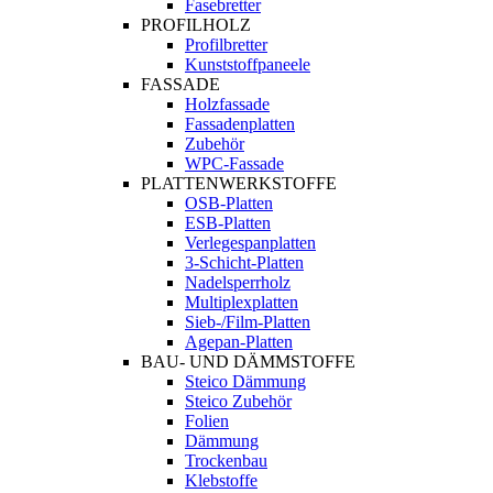
Fasebretter
PROFILHOLZ
Profilbretter
Kunststoffpaneele
FASSADE
Holzfassade
Fassadenplatten
Zubehör
WPC-Fassade
PLATTENWERKSTOFFE
OSB-Platten
ESB-Platten
Verlegespanplatten
3-Schicht-Platten
Nadelsperrholz
Multiplexplatten
Sieb-/Film-Platten
Agepan-Platten
BAU- UND DÄMMSTOFFE
Steico Dämmung
Steico Zubehör
Folien
Dämmung
Trockenbau
Klebstoffe