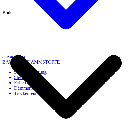
Böden
alle anzeigen
BAU- UND DÄMMSTOFFE
Steico Dämmung
Steico Zubehör
Folien
Dämmung
Trockenbau