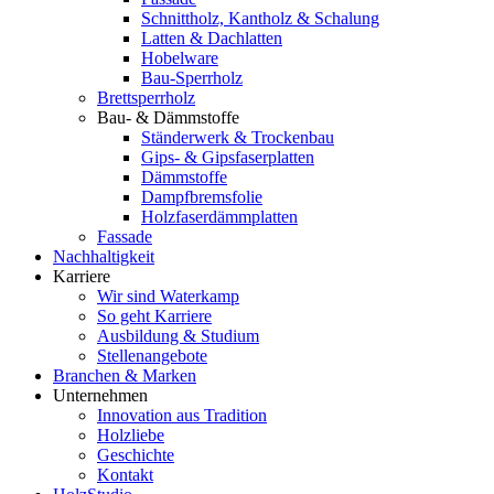
Schnittholz, Kantholz & Schalung
Latten & Dachlatten
Hobelware
Bau-Sperrholz
Brettsperrholz
Bau- & Dämmstoffe
Ständerwerk & Trockenbau
Gips- & Gipsfaserplatten
Dämmstoffe
Dampfbremsfolie
Holzfaserdämmplatten
Fassade
Nachhaltigkeit
Karriere
Wir sind Waterkamp
So geht Karriere
Ausbildung & Studium
Stellenangebote
Branchen & Marken
Unternehmen
Innovation aus Tradition
Holzliebe
Geschichte
Kontakt