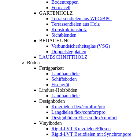
Bodentreppen
Fermacell
GARTENHOLZ
Terrassendielen aus WPC/BPC
Terrassendielen aus Holz
Konstruktionsholz
Sichtblenden
BEDACHUNG
Verbundsicherheitsglas (VSG)
Doppelstegplatten
LAUBSCHNITTHOLZ
Böden
Fertigparkett
Landhausdiele
Schiffsboden
Fischgrät
Lindura-Holzböden
Landhausdiele
Designböden
Kurzdielen flex/comfort/pro
Langdielen flex/comfort/pro
Designböden Fliesen flex/comfort
Vinylböden
Rigid-LVT Kurzdielen/Fliesen
Rigid-LVT Breitdielen mit Synchronpore