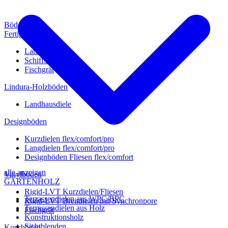
Böden
Fertigparkett
Landhausdiele
Schiffsboden
Fischgrät
Lindura-Holzböden
Landhausdiele
Designböden
Kurzdielen flex/comfort/pro
Langdielen flex/comfort/pro
Designböden Fliesen flex/comfort
alle anzeigen
Vinylböden
GARTENHOLZ
Rigid-LVT Kurzdielen/Fliesen
Terrassendielen aus WPC/BPC
Rigid-LVT Breitdielen mit Synchronpore
Terrassendielen aus Holz
Fischgrät
Konstruktionsholz
Sichtblenden
Korkböden