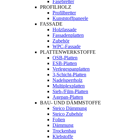
Fasebretter
PROFILHOLZ
Profilbretter
Kunststoffpaneele
FASSADE
Holzfassade
Fassadenplatten
Zubehör
WPC-Fassade
PLATTENWERKSTOFFE
OSB-Platten
ESB-Platten
Verlegespanplatten
3-Schicht-Platten
Nadelsperrholz
Multiplexplatten
Sieb-/Film-Platten
Agepan-Platten
BAU- UND DÄMMSTOFFE
Steico Dämmung
Steico Zubehör
Folien
Dämmung
Trockenbau
Klebstoffe