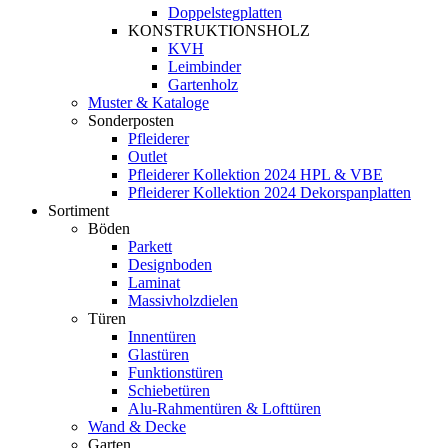
Doppelstegplatten
KONSTRUKTIONSHOLZ
KVH
Leimbinder
Gartenholz
Muster & Kataloge
Sonderposten
Pfleiderer
Outlet
Pfleiderer Kollektion 2024 HPL & VBE
Pfleiderer Kollektion 2024 Dekorspanplatten
Sortiment
Böden
Parkett
Designboden
Laminat
Massivholzdielen
Türen
Innentüren
Glastüren
Funktionstüren
Schiebetüren
Alu-Rahmentüren & Lofttüren
Wand & Decke
Garten