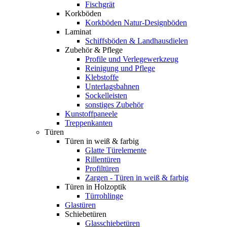
Fischgrät
Korkböden
Korkböden Natur-Designböden
Laminat
Schiffsböden & Landhausdielen
Zubehör & Pflege
Profile und Verlegewerkzeug
Reinigung und Pflege
Klebstoffe
Unterlagsbahnen
Sockelleisten
sonstiges Zubehör
Kunstoffpaneele
Treppenkanten
Türen
Türen in weiß & farbig
Glatte Türelemente
Rillentüren
Profiltüren
Zargen - Türen in weiß & farbig
Türen in Holzoptik
Türrohlinge
Glastüren
Schiebetüren
Glasschiebetüren