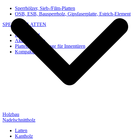
Sperrhölzer, Sieb-/Film-Platten
OSB, ESB, Bausperrholz, Gipsfaserplatte, Estrich-Element
SPEZIAL-PLATTEN
Imi-Verbund
Akustik-Platten
Platten und Rohlinge für Innentüren
Kompaktplatten
Holzbau
Nadelschnittholz
Latten
Kantholz