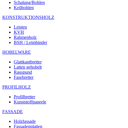
Schalung/Bohlen
Keilbohlen
KONSTRUKTIONSHOLZ
Leisten
KVH
Rahmenholz
BSH / Leimbinder
HOBELWARE
Glattkantbretter
Latten gehobelt
Rauspund
Fasebretter
PROFILHOLZ
Profilbretter
Kunststoffpaneele
FASSADE
Holzfassade
Fassadenplatten