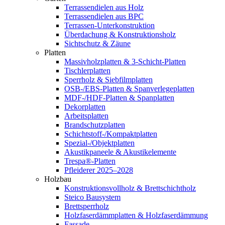
Terrassendielen aus Holz
Terrassendielen aus BPC
Terrassen-Unterkonstruktion
Überdachung & Konstruktionsholz
Sichtschutz & Zäune
Platten
Massivholzplatten & 3-Schicht-Platten
Tischlerplatten
Sperrholz & Siebfilmplatten
OSB-/EBS-Platten & Spanverlegeplatten
MDF-/HDF-Platten & Spanplatten
Dekorplatten
Arbeitsplatten
Brandschutzplatten
Schichtstoff-/Kompaktplatten
Spezial-/Objektplatten
Akustikpaneele & Akustikelemente
Trespa®-Platten
Pfleiderer 2025–2028
Holzbau
Konstruktionsvollholz & Brettschichtholz
Steico Bausystem
Brettsperrholz
Holzfaserdämmplatten & Holzfaserdämmung
Fassade