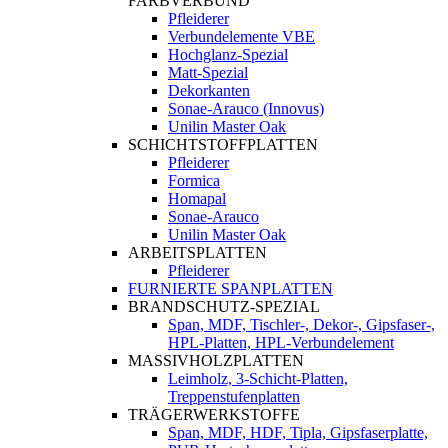
FARBVERBUND
Pfleiderer
Verbundelemente VBE
Hochglanz-Spezial
Matt-Spezial
Dekorkanten
Sonae-Arauco (Innovus)
Unilin Master Oak
SCHICHTSTOFFPLATTEN
Pfleiderer
Formica
Homapal
Sonae-Arauco
Unilin Master Oak
ARBEITSPLATTEN
Pfleiderer
FURNIERTE SPANPLATTEN
BRANDSCHUTZ-SPEZIAL
Span, MDF, Tischler-, Dekor-, Gipsfaser-,
HPL-Platten, HPL-Verbundelement
MASSIVHOLZPLATTEN
Leimholz, 3-Schicht-Platten,
Treppenstufenplatten
TRÄGERWERKSTOFFE
Span, MDF, HDF, Tipla, Gipsfaserplatte,