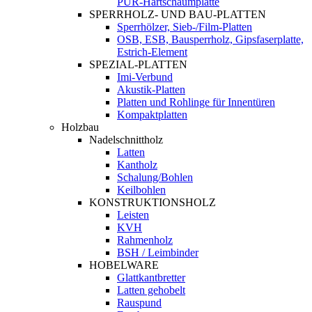
PUR-Hartschaumplatte
SPERRHOLZ- UND BAU-PLATTEN
Sperrhölzer, Sieb-/Film-Platten
OSB, ESB, Bausperrholz, Gipsfaserplatte,
Estrich-Element
SPEZIAL-PLATTEN
Imi-Verbund
Akustik-Platten
Platten und Rohlinge für Innentüren
Kompaktplatten
Holzbau
Nadelschnittholz
Latten
Kantholz
Schalung/Bohlen
Keilbohlen
KONSTRUKTIONSHOLZ
Leisten
KVH
Rahmenholz
BSH / Leimbinder
HOBELWARE
Glattkantbretter
Latten gehobelt
Rauspund