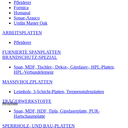
Pfleiderer
Formica
Homapal
Sonae-Arauco
Unilin Master Oak
ARBEITSPLATTEN
Pfleiderer
FURNIERTE SPANPLATTEN
BRANDSCHUTZ-SPEZIAL
Span, MDF, Tischler-, Dekor-, Gipsfaser-, HPL-Platten,
HPL-Verbundelement
MASSIVHOLZPLATTEN
Leimholz, 3-Schicht-Platten, Treppenstufenplatten
TRÄGERWERKSTOFFE
Holzbau
Span, MDF, HDF, Tipla, Gipsfaserplatte, PUR-
Hartschaumplatte
SPERRHOLZ- UND BAU-PLATTEN