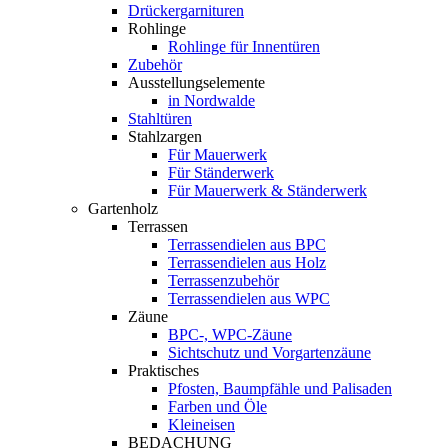
Drückergarnituren
Rohlinge
Rohlinge für Innentüren
Zubehör
Ausstellungselemente
in Nordwalde
Stahltüren
Stahlzargen
Für Mauerwerk
Für Ständerwerk
Für Mauerwerk & Ständerwerk
Gartenholz
Terrassen
Terrassendielen aus BPC
Terrassendielen aus Holz
Terrassenzubehör
Terrassendielen aus WPC
Zäune
BPC-, WPC-Zäune
Sichtschutz und Vorgartenzäune
Praktisches
Pfosten, Baumpfähle und Palisaden
Farben und Öle
Kleineisen
BEDACHUNG