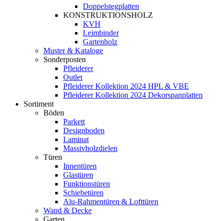
Doppelstegplatten
KONSTRUKTIONSHOLZ
KVH
Leimbinder
Gartenholz
Muster & Kataloge
Sonderposten
Pfleiderer
Outlet
Pfleiderer Kollektion 2024 HPL & VBE
Pfleiderer Kollektion 2024 Dekorspanplatten
Sortiment
Böden
Parkett
Designboden
Laminat
Massivholzdielen
Türen
Innentüren
Glastüren
Funktionstüren
Schiebetüren
Alu-Rahmentüren & Lofttüren
Wand & Decke
Garten