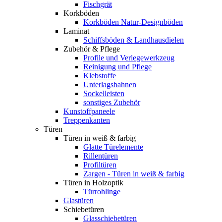
Fischgrät
Korkböden
Korkböden Natur-Designböden
Laminat
Schiffsböden & Landhausdielen
Zubehör & Pflege
Profile und Verlegewerkzeug
Reinigung und Pflege
Klebstoffe
Unterlagsbahnen
Sockelleisten
sonstiges Zubehör
Kunstoffpaneele
Treppenkanten
Türen
Türen in weiß & farbig
Glatte Türelemente
Rillentüren
Profiltüren
Zargen - Türen in weiß & farbig
Türen in Holzoptik
Türrohlinge
Glastüren
Schiebetüren
Glasschiebetüren