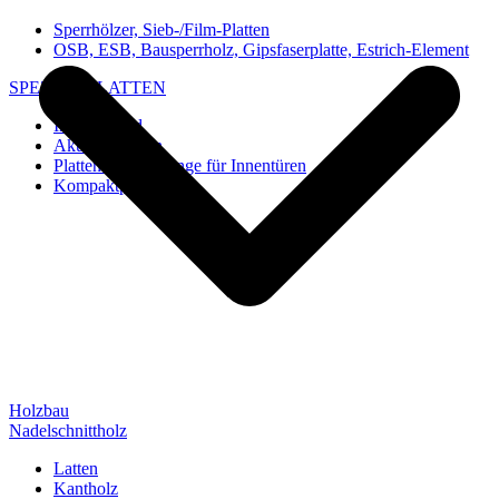
Sperrhölzer, Sieb-/Film-Platten
OSB, ESB, Bausperrholz, Gipsfaserplatte, Estrich-Element
SPEZIAL-PLATTEN
Imi-Verbund
Akustik-Platten
Platten und Rohlinge für Innentüren
Kompaktplatten
Holzbau
Nadelschnittholz
Latten
Kantholz