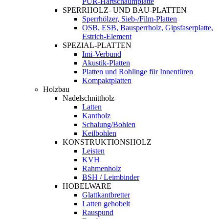
PUR-Hartschaumplatte
SPERRHOLZ- UND BAU-PLATTEN
Sperrhölzer, Sieb-/Film-Platten
OSB, ESB, Bausperrholz, Gipsfaserplatte,
Estrich-Element
SPEZIAL-PLATTEN
Imi-Verbund
Akustik-Platten
Platten und Rohlinge für Innentüren
Kompaktplatten
Holzbau
Nadelschnittholz
Latten
Kantholz
Schalung/Bohlen
Keilbohlen
KONSTRUKTIONSHOLZ
Leisten
KVH
Rahmenholz
BSH / Leimbinder
HOBELWARE
Glattkantbretter
Latten gehobelt
Rauspund