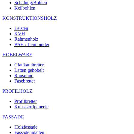
Schalung/Bohlen
Keilbohlen
KONSTRUKTIONSHOLZ
Leisten
KVH
Rahmenholz
BSH / Leimbinder
HOBELWARE
Glattkantbretter
Latten gehobelt
Rauspund
Fasebretter
PROFILHOLZ
Profilbretter
Kunststoffpaneele
FASSADE
Holzfassade
Fassadenplatten