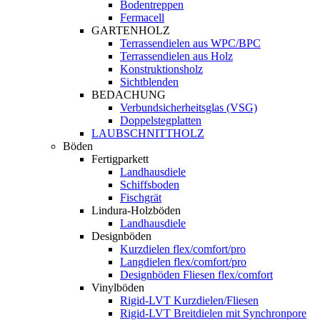
Bodentreppen
Fermacell
GARTENHOLZ
Terrassendielen aus WPC/BPC
Terrassendielen aus Holz
Konstruktionsholz
Sichtblenden
BEDACHUNG
Verbundsicherheitsglas (VSG)
Doppelstegplatten
LAUBSCHNITTHOLZ
Böden
Fertigparkett
Landhausdiele
Schiffsboden
Fischgrät
Lindura-Holzböden
Landhausdiele
Designböden
Kurzdielen flex/comfort/pro
Langdielen flex/comfort/pro
Designböden Fliesen flex/comfort
Vinylböden
Rigid-LVT Kurzdielen/Fliesen
Rigid-LVT Breitdielen mit Synchronpore