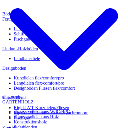
Böden
Fertigparkett
Landhausdiele
Schiffsboden
Fischgrät
Lindura-Holzböden
Landhausdiele
Designböden
Kurzdielen flex/comfort/pro
Langdielen flex/comfort/pro
Designböden Fliesen flex/comfort
alle anzeigen
Vinylböden
GARTENHOLZ
Rigid-LVT Kurzdielen/Fliesen
Terrassendielen aus WPC/BPC
Rigid-LVT Breitdielen mit Synchronpore
Terrassendielen aus Holz
Fischgrät
Konstruktionsholz
Sichtblenden
Korkböden