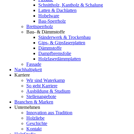
Schnittholz, Kantholz & Schalung
Latten & Dachlatten
Hobelware
Bau-Sperrholz
Brettsperrholz
Bau- & Dämmstoffe
Ständerwerk & Trockenbau
Gips- & Gipsfaserplatten
Dämmstoffe
Dampfbremsfolie
Holzfaserdämmplatten
Fassade
Nachhaltigkeit
Karriere
Wir sind Waterkamp
So geht Karriere
Ausbildung & Studium
Stellenangebote
Branchen & Marken
Unternehmen
Innovation aus Tradition
Holzliebe
Geschichte
Kontakt