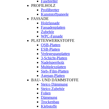
Fasebretter
PROFILHOLZ
Profilbretter
Kunststoffpaneele
FASSADE
Holzfassade
Fassadenplatten
Zubehör
WPC-Fassade
PLATTENWERKSTOFFE
OSB-Platten
ESB-Platten
Verlegespanplatten
3-Schicht-Platten
Nadelsperrholz
Multiplexplatten
Sieb-/Film-Platten
Agepan-Platten
BAU- UND DÄMMSTOFFE
Steico Dämmung
Steico Zubehör
Folien
Dämmung
Trockenbau
Klebstoffe