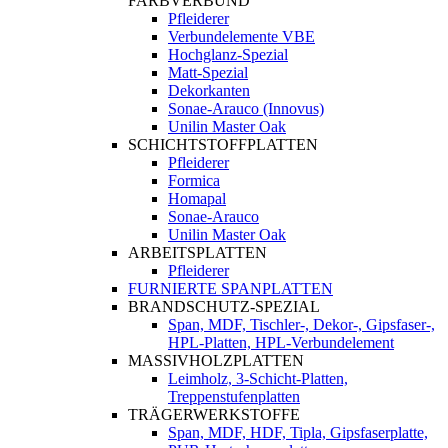
FARBVERBUND
Pfleiderer
Verbundelemente VBE
Hochglanz-Spezial
Matt-Spezial
Dekorkanten
Sonae-Arauco (Innovus)
Unilin Master Oak
SCHICHTSTOFFPLATTEN
Pfleiderer
Formica
Homapal
Sonae-Arauco
Unilin Master Oak
ARBEITSPLATTEN
Pfleiderer
FURNIERTE SPANPLATTEN
BRANDSCHUTZ-SPEZIAL
Span, MDF, Tischler-, Dekor-, Gipsfaser-,
HPL-Platten, HPL-Verbundelement
MASSIVHOLZPLATTEN
Leimholz, 3-Schicht-Platten,
Treppenstufenplatten
TRÄGERWERKSTOFFE
Span, MDF, HDF, Tipla, Gipsfaserplatte,