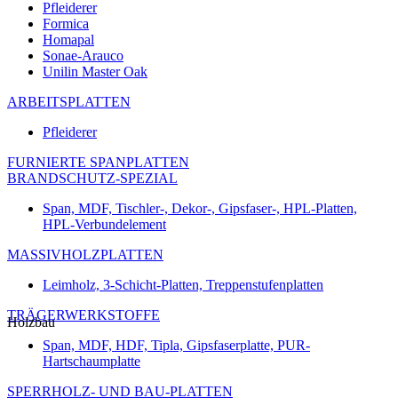
Pfleiderer
Formica
Homapal
Sonae-Arauco
Unilin Master Oak
ARBEITSPLATTEN
Pfleiderer
FURNIERTE SPANPLATTEN
BRANDSCHUTZ-SPEZIAL
Span, MDF, Tischler-, Dekor-, Gipsfaser-, HPL-Platten,
HPL-Verbundelement
MASSIVHOLZPLATTEN
Leimholz, 3-Schicht-Platten, Treppenstufenplatten
TRÄGERWERKSTOFFE
Holzbau
Span, MDF, HDF, Tipla, Gipsfaserplatte, PUR-
Hartschaumplatte
SPERRHOLZ- UND BAU-PLATTEN