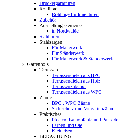
Drückergarnituren
Rohlinge
Rohlinge für Innentüren
Zubehör
Ausstellungselemente
in Nordwalde
Stahltüren
Stahlzargen
Für Mauerwerk
Für Ständerwerk
Für Mauerwerk & Ständerwerk
Gartenholz
Terrassen
Terrassendielen aus BPC
Terrassendielen aus Holz
Terrassenzubehör
Terrassendielen aus WPC
Zäune
BPC-, WPC-Zäune
Sichtschutz und Vorgartenzäune
Praktisches
Pfosten, Baumpfähle und Palisaden
Farben und Öle
Kleineisen
BEDACHUNG