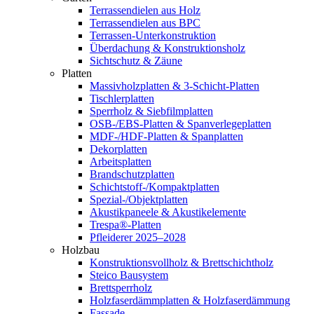
Terrassendielen aus Holz
Terrassendielen aus BPC
Terrassen-Unterkonstruktion
Überdachung & Konstruktionsholz
Sichtschutz & Zäune
Platten
Massivholzplatten & 3-Schicht-Platten
Tischlerplatten
Sperrholz & Siebfilmplatten
OSB-/EBS-Platten & Spanverlegeplatten
MDF-/HDF-Platten & Spanplatten
Dekorplatten
Arbeitsplatten
Brandschutzplatten
Schichtstoff-/Kompaktplatten
Spezial-/Objektplatten
Akustikpaneele & Akustikelemente
Trespa®-Platten
Pfleiderer 2025–2028
Holzbau
Konstruktionsvollholz & Brettschichtholz
Steico Bausystem
Brettsperrholz
Holzfaserdämmplatten & Holzfaserdämmung
Fassade