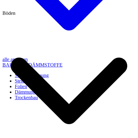
Böden
alle anzeigen
BAU- UND DÄMMSTOFFE
Steico Dämmung
Steico Zubehör
Folien
Dämmung
Trockenbau