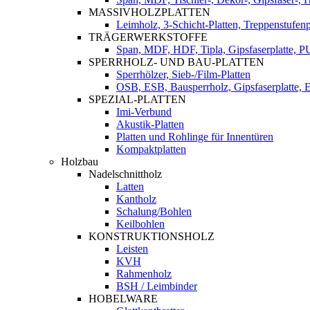
MASSIVHOLZPLATTEN
Leimholz, 3-Schicht-Platten, Treppenstufenp
TRÄGERWERKSTOFFE
Span, MDF, HDF, Tipla, Gipsfaserplatte, 
SPERRHOLZ- UND BAU-PLATTEN
Sperrhölzer, Sieb-/Film-Platten
OSB, ESB, Bausperrholz, Gipsfaserplatte, E
SPEZIAL-PLATTEN
Imi-Verbund
Akustik-Platten
Platten und Rohlinge für Innentüren
Kompaktplatten
Holzbau
Nadelschnittholz
Latten
Kantholz
Schalung/Bohlen
Keilbohlen
KONSTRUKTIONSHOLZ
Leisten
KVH
Rahmenholz
BSH / Leimbinder
HOBELWARE