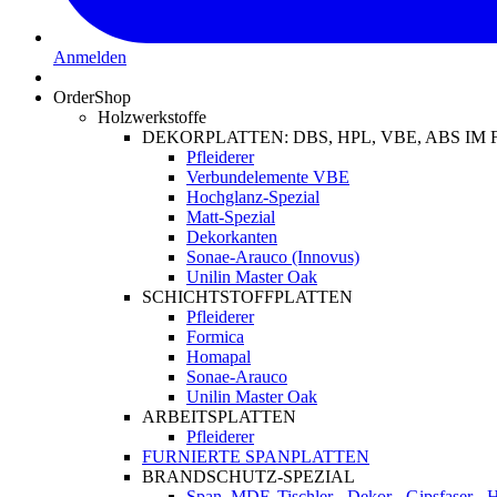
Anmelden
OrderShop
Holzwerkstoffe
DEKORPLATTEN: DBS, HPL, VBE, ABS I
Pfleiderer
Verbundelemente VBE
Hochglanz-Spezial
Matt-Spezial
Dekorkanten
Sonae-Arauco (Innovus)
Unilin Master Oak
SCHICHTSTOFFPLATTEN
Pfleiderer
Formica
Homapal
Sonae-Arauco
Unilin Master Oak
ARBEITSPLATTEN
Pfleiderer
FURNIERTE SPANPLATTEN
BRANDSCHUTZ-SPEZIAL
Span, MDF, Tischler-, Dekor-, Gipsfaser-,