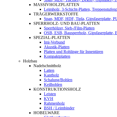
MASSIVHOLZPLATTEN
Leimholz, 3-Schicht-Platten, Treppenstufenp
TRÄGERWERKSTOFFE
Span, MDF, HDF, Tipla, Gipsfaserplatte, 
SPERRHOLZ- UND BAU-PLATTEN
Sperrhölzer, Sieb-/Film-Platten
OSB, ESB, Bausperrholz, Gipsfaserplatte, E
SPEZIAL-PLATTEN
Imi-Verbund
Akustik-Platten
Platten und Rohlinge für Innentüren
Kompaktplatten
Holzbau
Nadelschnittholz
Latten
Kantholz
Schalung/Bohlen
Keilbohlen
KONSTRUKTIONSHOLZ
Leisten
KVH
Rahmenholz
BSH / Leimbinder
HOBELWARE