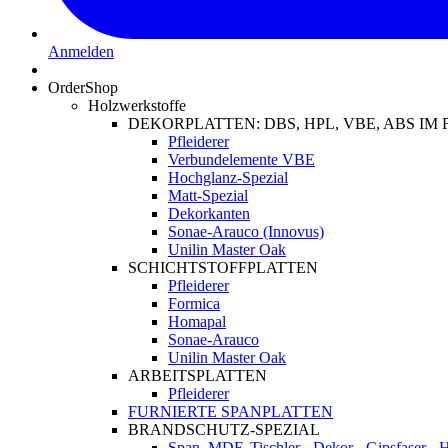
Anmelden
OrderShop
Holzwerkstoffe
DEKORPLATTEN: DBS, HPL, VBE, ABS I
Pfleiderer
Verbundelemente VBE
Hochglanz-Spezial
Matt-Spezial
Dekorkanten
Sonae-Arauco (Innovus)
Unilin Master Oak
SCHICHTSTOFFPLATTEN
Pfleiderer
Formica
Homapal
Sonae-Arauco
Unilin Master Oak
ARBEITSPLATTEN
Pfleiderer
FURNIERTE SPANPLATTEN
BRANDSCHUTZ-SPEZIAL
Span, MDF, Tischler-, Dekor-, Gipsfaser-,