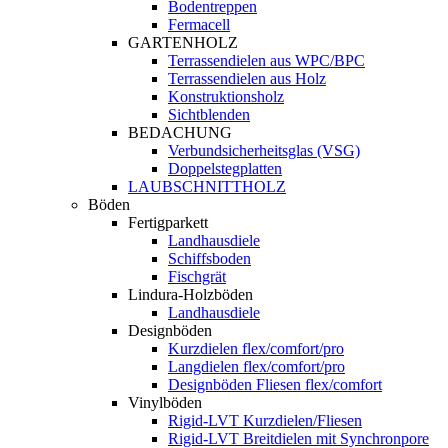
Bodentreppen
Fermacell
GARTENHOLZ
Terrassendielen aus WPC/BPC
Terrassendielen aus Holz
Konstruktionsholz
Sichtblenden
BEDACHUNG
Verbundsicherheitsglas (VSG)
Doppelstegplatten
LAUBSCHNITTHOLZ
Böden
Fertigparkett
Landhausdiele
Schiffsboden
Fischgrät
Lindura-Holzböden
Landhausdiele
Designböden
Kurzdielen flex/comfort/pro
Langdielen flex/comfort/pro
Designböden Fliesen flex/comfort
Vinylböden
Rigid-LVT Kurzdielen/Fliesen
Rigid-LVT Breitdielen mit Synchronpore