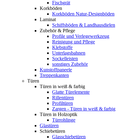
Fischgrät
Korkböden
Korkböden Natur-Designböden
Laminat
Schiffsböden & Landhausdielen
Zubehör & Pflege
Profile und Verlegewerkzeug
Reinigung und Pflege
Klebstoffe
Unterlagsbahnen
Sockelleisten
sonstiges Zubehör
Kunstoffpaneele
Treppenkanten
Türen
Türen in weiß & farbig
Glatte Türelemente
Rillentüren
Profiltüren
Zargen - Türen in weiß & farbig
Türen in Holzoptik
Türrohlinge
Glastüren
Schiebetüren
Glasschiebetüren