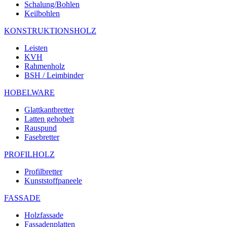
Schalung/Bohlen
Keilbohlen
KONSTRUKTIONSHOLZ
Leisten
KVH
Rahmenholz
BSH / Leimbinder
HOBELWARE
Glattkantbretter
Latten gehobelt
Rauspund
Fasebretter
PROFILHOLZ
Profilbretter
Kunststoffpaneele
FASSADE
Holzfassade
Fassadenplatten