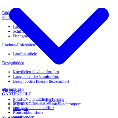
Böden
Fertigparkett
Landhausdiele
Schiffsboden
Fischgrät
Lindura-Holzböden
Landhausdiele
Designböden
Kurzdielen flex/comfort/pro
Langdielen flex/comfort/pro
Designböden Fliesen flex/comfort
alle anzeigen
Vinylböden
GARTENHOLZ
Rigid-LVT Kurzdielen/Fliesen
Terrassendielen aus WPC/BPC
Rigid-LVT Breitdielen mit Synchronpore
Terrassendielen aus Holz
Fischgrät
Konstruktionsholz
Sichtblenden
Korkböden