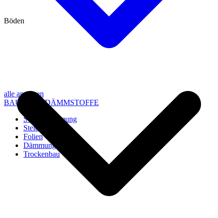
Böden
alle anzeigen
BAU- UND DÄMMSTOFFE
Steico Dämmung
Steico Zubehör
Folien
Dämmung
Trockenbau