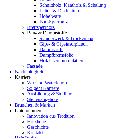
Schnittholz, Kantholz & Schalung
Latten & Dachlatten
Hobelware
Bau-Sperrholz
Brettsperrholz
Bau- & Dämmstoffe
Ständerwerk & Trockenbau
Gips- & Gipsfaserplatten
Dämmstoffe
Dampfbremsfolie
Holzfaserdämmplatten
Fassade
Nachhaltigkeit
Karriere
Wir sind Waterkamp
So geht Karriere
Ausbildung & Studium
Stellenangebote
Branchen & Marken
Unternehmen
Innovation aus Tradition
Holzliebe
Geschichte
Kontakt