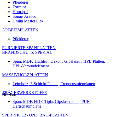
Pfleiderer
Formica
Homapal
Sonae-Arauco
Unilin Master Oak
ARBEITSPLATTEN
Pfleiderer
FURNIERTE SPANPLATTEN
BRANDSCHUTZ-SPEZIAL
Span, MDF, Tischler-, Dekor-, Gipsfaser-, HPL-Platten,
HPL-Verbundelement
MASSIVHOLZPLATTEN
Leimholz, 3-Schicht-Platten, Treppenstufenplatten
TRÄGERWERKSTOFFE
Holzbau
Span, MDF, HDF, Tipla, Gipsfaserplatte, PUR-
Hartschaumplatte
SPERRHOLZ- UND BAU-PLATTEN