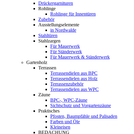
Drückergarnituren
Rohlinge
Rohlinge für Innentüren
Zubehör
Ausstellungselemente
in Nordwalde
Stahltüren
Stahlzargen
Für Mauerwerk
Für Ständerwerk
Für Mauerwerk & Ständerwerk
Gartenholz
Terrassen
Terrassendielen aus BPC
Terrassendielen aus Holz
Terrassenzubehör
Terrassendielen aus WPC
Zäune
BPC-, WPC-Zäune
Sichtschutz und Vorgartenzäune
Praktisches
Pfosten, Baumpfähle und Palisaden
Farben und Öle
Kleineisen
BEDACHUNG