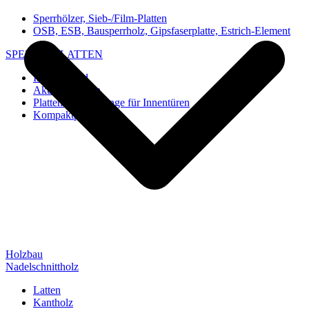
Sperrhölzer, Sieb-/Film-Platten
OSB, ESB, Bausperrholz, Gipsfaserplatte, Estrich-Element
SPEZIAL-PLATTEN
Imi-Verbund
Akustik-Platten
Platten und Rohlinge für Innentüren
Kompaktplatten
Holzbau
Nadelschnittholz
Latten
Kantholz