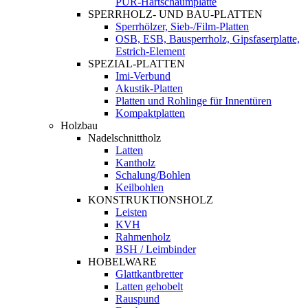
PUR-Hartschaumplatte
SPERRHOLZ- UND BAU-PLATTEN
Sperrhölzer, Sieb-/Film-Platten
OSB, ESB, Bausperrholz, Gipsfaserplatte,
Estrich-Element
SPEZIAL-PLATTEN
Imi-Verbund
Akustik-Platten
Platten und Rohlinge für Innentüren
Kompaktplatten
Holzbau
Nadelschnittholz
Latten
Kantholz
Schalung/Bohlen
Keilbohlen
KONSTRUKTIONSHOLZ
Leisten
KVH
Rahmenholz
BSH / Leimbinder
HOBELWARE
Glattkantbretter
Latten gehobelt
Rauspund