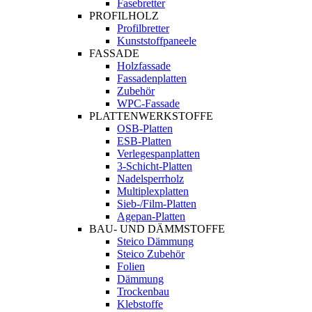
Fasebretter
PROFILHOLZ
Profilbretter
Kunststoffpaneele
FASSADE
Holzfassade
Fassadenplatten
Zubehör
WPC-Fassade
PLATTENWERKSTOFFE
OSB-Platten
ESB-Platten
Verlegespanplatten
3-Schicht-Platten
Nadelsperrholz
Multiplexplatten
Sieb-/Film-Platten
Agepan-Platten
BAU- UND DÄMMSTOFFE
Steico Dämmung
Steico Zubehör
Folien
Dämmung
Trockenbau
Klebstoffe