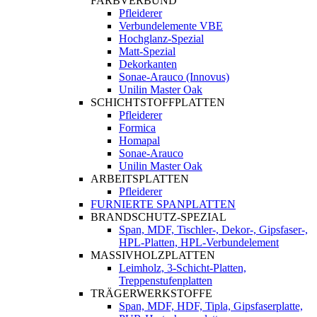
FARBVERBUND
Pfleiderer
Verbundelemente VBE
Hochglanz-Spezial
Matt-Spezial
Dekorkanten
Sonae-Arauco (Innovus)
Unilin Master Oak
SCHICHTSTOFFPLATTEN
Pfleiderer
Formica
Homapal
Sonae-Arauco
Unilin Master Oak
ARBEITSPLATTEN
Pfleiderer
FURNIERTE SPANPLATTEN
BRANDSCHUTZ-SPEZIAL
Span, MDF, Tischler-, Dekor-, Gipsfaser-,
HPL-Platten, HPL-Verbundelement
MASSIVHOLZPLATTEN
Leimholz, 3-Schicht-Platten,
Treppenstufenplatten
TRÄGERWERKSTOFFE
Span, MDF, HDF, Tipla, Gipsfaserplatte,