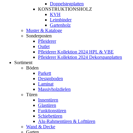
Doppelstegplatten
KONSTRUKTIONSHOLZ
KVH
Leimbinder
Gartenholz
Muster & Kataloge
Sonderposten
Pfleiderer
Outlet
Pfleiderer Kollektion 2024 HPL & VBE
Pfleiderer Kollektion 2024 Dekorspanplatten
Sortiment
Böden
Parkett
Designboden
Laminat
Massivholzdielen
Türen
Innentüren
Glastüren
Funktionstüren
Schiebetüren
Alu-Rahmentüren & Lofttüren
Wand & Decke
Garten