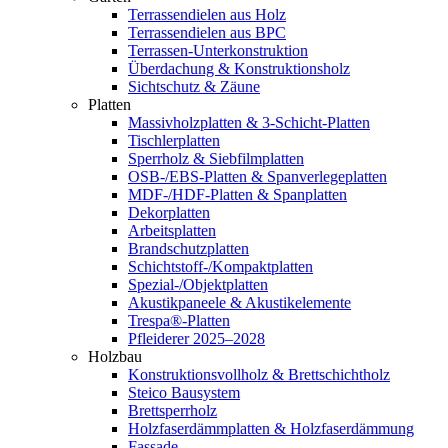
Terrassendielen aus Holz
Terrassendielen aus BPC
Terrassen-Unterkonstruktion
Überdachung & Konstruktionsholz
Sichtschutz & Zäune
Platten
Massivholzplatten & 3-Schicht-Platten
Tischlerplatten
Sperrholz & Siebfilmplatten
OSB-/EBS-Platten & Spanverlegeplatten
MDF-/HDF-Platten & Spanplatten
Dekorplatten
Arbeitsplatten
Brandschutzplatten
Schichtstoff-/Kompaktplatten
Spezial-/Objektplatten
Akustikpaneele & Akustikelemente
Trespa®-Platten
Pfleiderer 2025–2028
Holzbau
Konstruktionsvollholz & Brettschichtholz
Steico Bausystem
Brettsperrholz
Holzfaserdämmplatten & Holzfaserdämmung
Fassade