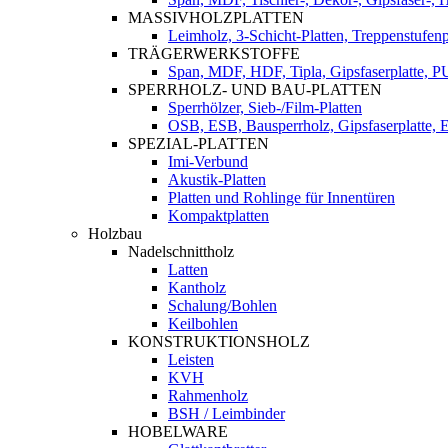
MASSIVHOLZPLATTEN
Leimholz, 3-Schicht-Platten, Treppenstufenp
TRÄGERWERKSTOFFE
Span, MDF, HDF, Tipla, Gipsfaserplatte, 
SPERRHOLZ- UND BAU-PLATTEN
Sperrhölzer, Sieb-/Film-Platten
OSB, ESB, Bausperrholz, Gipsfaserplatte, E
SPEZIAL-PLATTEN
Imi-Verbund
Akustik-Platten
Platten und Rohlinge für Innentüren
Kompaktplatten
Holzbau
Nadelschnittholz
Latten
Kantholz
Schalung/Bohlen
Keilbohlen
KONSTRUKTIONSHOLZ
Leisten
KVH
Rahmenholz
BSH / Leimbinder
HOBELWARE