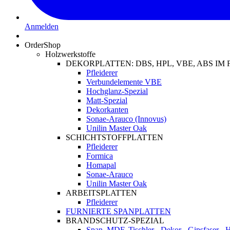
Anmelden
OrderShop
Holzwerkstoffe
DEKORPLATTEN: DBS, HPL, VBE, ABS I
Pfleiderer
Verbundelemente VBE
Hochglanz-Spezial
Matt-Spezial
Dekorkanten
Sonae-Arauco (Innovus)
Unilin Master Oak
SCHICHTSTOFFPLATTEN
Pfleiderer
Formica
Homapal
Sonae-Arauco
Unilin Master Oak
ARBEITSPLATTEN
Pfleiderer
FURNIERTE SPANPLATTEN
BRANDSCHUTZ-SPEZIAL
Span, MDF, Tischler-, Dekor-, Gipsfaser-,