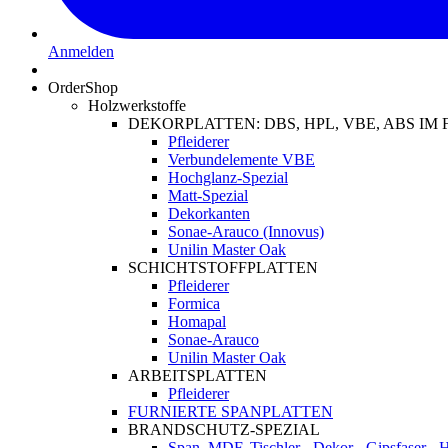
Anmelden
OrderShop
Holzwerkstoffe
DEKORPLATTEN: DBS, HPL, VBE, ABS I
Pfleiderer
Verbundelemente VBE
Hochglanz-Spezial
Matt-Spezial
Dekorkanten
Sonae-Arauco (Innovus)
Unilin Master Oak
SCHICHTSTOFFPLATTEN
Pfleiderer
Formica
Homapal
Sonae-Arauco
Unilin Master Oak
ARBEITSPLATTEN
Pfleiderer
FURNIERTE SPANPLATTEN
BRANDSCHUTZ-SPEZIAL
Span, MDF, Tischler-, Dekor-, Gipsfaser-,