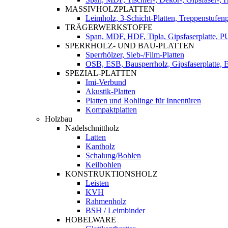
MASSIVHOLZPLATTEN
Leimholz, 3-Schicht-Platten, Treppenstufenp
TRÄGERWERKSTOFFE
Span, MDF, HDF, Tipla, Gipsfaserplatte, 
SPERRHOLZ- UND BAU-PLATTEN
Sperrhölzer, Sieb-/Film-Platten
OSB, ESB, Bausperrholz, Gipsfaserplatte, E
SPEZIAL-PLATTEN
Imi-Verbund
Akustik-Platten
Platten und Rohlinge für Innentüren
Kompaktplatten
Holzbau
Nadelschnittholz
Latten
Kantholz
Schalung/Bohlen
Keilbohlen
KONSTRUKTIONSHOLZ
Leisten
KVH
Rahmenholz
BSH / Leimbinder
HOBELWARE