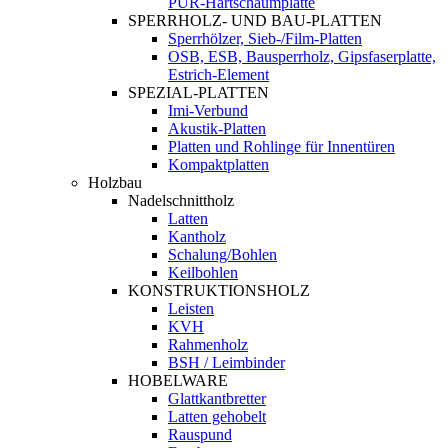
PUR-Hartschaumplatte
SPERRHOLZ- UND BAU-PLATTEN
Sperrhölzer, Sieb-/Film-Platten
OSB, ESB, Bausperrholz, Gipsfaserplatte,
Estrich-Element
SPEZIAL-PLATTEN
Imi-Verbund
Akustik-Platten
Platten und Rohlinge für Innentüren
Kompaktplatten
Holzbau
Nadelschnittholz
Latten
Kantholz
Schalung/Bohlen
Keilbohlen
KONSTRUKTIONSHOLZ
Leisten
KVH
Rahmenholz
BSH / Leimbinder
HOBELWARE
Glattkantbretter
Latten gehobelt
Rauspund