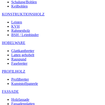
Schalung/Bohlen
Keilbohlen
KONSTRUKTIONSHOLZ
Leisten
KVH
Rahmenholz
BSH / Leimbinder
HOBELWARE
Glattkantbretter
Latten gehobelt
Rauspund
Fasebretter
PROFILHOLZ
Profilbretter
Kunststoffpaneele
FASSADE
Holzfassade
Fassadenplatten