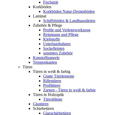
Fischgrät
Korkböden
Korkböden Natur-Designböden
Laminat
Schiffsböden & Landhausdielen
Zubehör & Pflege
Profile und Verlegewerkzeug
Reinigung und Pflege
Klebstoffe
Unterlagsbahnen
Sockelleisten
sonstiges Zubehör
Kunstoffpaneele
Treppenkanten
Türen
Türen in weiß & farbig
Glatte Türelemente
Rillentüren
Profiltüren
Zargen - Türen in weiß & farbig
Türen in Holzoptik
Türrohlinge
Glastüren
Schiebetüren
Glasschiebetüren