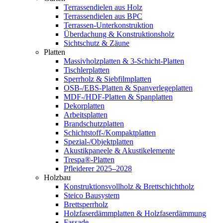
Terrassendielen aus Holz
Terrassendielen aus BPC
Terrassen-Unterkonstruktion
Überdachung & Konstruktionsholz
Sichtschutz & Zäune
Platten
Massivholzplatten & 3-Schicht-Platten
Tischlerplatten
Sperrholz & Siebfilmplatten
OSB-/EBS-Platten & Spanverlegeplatten
MDF-/HDF-Platten & Spanplatten
Dekorplatten
Arbeitsplatten
Brandschutzplatten
Schichtstoff-/Kompaktplatten
Spezial-/Objektplatten
Akustikpaneele & Akustikelemente
Trespa®-Platten
Pfleiderer 2025–2028
Holzbau
Konstruktionsvollholz & Brettschichtholz
Steico Bausystem
Brettsperrholz
Holzfaserdämmplatten & Holzfaserdämmung
Fassade