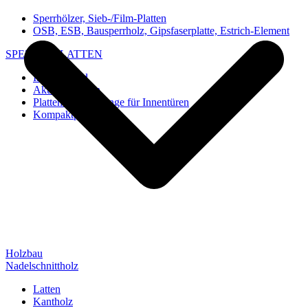
Sperrhölzer, Sieb-/Film-Platten
OSB, ESB, Bausperrholz, Gipsfaserplatte, Estrich-Element
SPEZIAL-PLATTEN
Imi-Verbund
Akustik-Platten
Platten und Rohlinge für Innentüren
Kompaktplatten
Holzbau
Nadelschnittholz
Latten
Kantholz