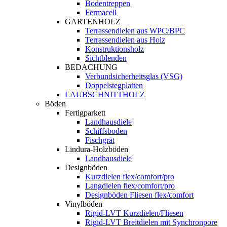
Bodentreppen
Fermacell
GARTENHOLZ
Terrassendielen aus WPC/BPC
Terrassendielen aus Holz
Konstruktionsholz
Sichtblenden
BEDACHUNG
Verbundsicherheitsglas (VSG)
Doppelstegplatten
LAUBSCHNITTHOLZ
Böden
Fertigparkett
Landhausdiele
Schiffsboden
Fischgrät
Lindura-Holzböden
Landhausdiele
Designböden
Kurzdielen flex/comfort/pro
Langdielen flex/comfort/pro
Designböden Fliesen flex/comfort
Vinylböden
Rigid-LVT Kurzdielen/Fliesen
Rigid-LVT Breitdielen mit Synchronpore