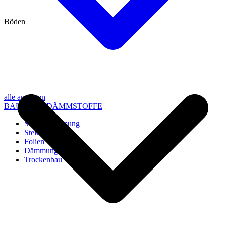
Böden
alle anzeigen
BAU- UND DÄMMSTOFFE
Steico Dämmung
Steico Zubehör
Folien
Dämmung
Trockenbau