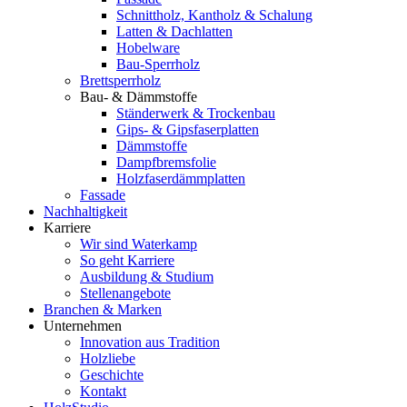
Schnittholz, Kantholz & Schalung
Latten & Dachlatten
Hobelware
Bau-Sperrholz
Brettsperrholz
Bau- & Dämmstoffe
Ständerwerk & Trockenbau
Gips- & Gipsfaserplatten
Dämmstoffe
Dampfbremsfolie
Holzfaserdämmplatten
Fassade
Nachhaltigkeit
Karriere
Wir sind Waterkamp
So geht Karriere
Ausbildung & Studium
Stellenangebote
Branchen & Marken
Unternehmen
Innovation aus Tradition
Holzliebe
Geschichte
Kontakt