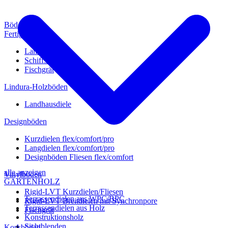
Böden
Fertigparkett
Landhausdiele
Schiffsboden
Fischgrät
Lindura-Holzböden
Landhausdiele
Designböden
Kurzdielen flex/comfort/pro
Langdielen flex/comfort/pro
Designböden Fliesen flex/comfort
alle anzeigen
Vinylböden
GARTENHOLZ
Rigid-LVT Kurzdielen/Fliesen
Terrassendielen aus WPC/BPC
Rigid-LVT Breitdielen mit Synchronpore
Terrassendielen aus Holz
Fischgrät
Konstruktionsholz
Sichtblenden
Korkböden