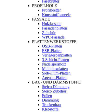
Fasebretter
PROFILHOLZ
Profilbretter
Kunststoffpaneele
FASSADE
Holzfassade
Fassadenplatten
Zubehör
WPC-Fassade
PLATTENWERKSTOFFE
OSB-Platten
ESB-Platten
Verlegespanplatten
3-Schicht-Platten
Nadelsperrholz
Multiplexplatten
Sieb-/Film-Platten
Agepan-Platten
BAU- UND DÄMMSTOFFE
Steico Dämmung
Steico Zubehör
Folien
Dämmung
Trockenbau
Klebstoffe