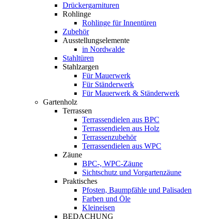
Drückergarnituren
Rohlinge
Rohlinge für Innentüren
Zubehör
Ausstellungselemente
in Nordwalde
Stahltüren
Stahlzargen
Für Mauerwerk
Für Ständerwerk
Für Mauerwerk & Ständerwerk
Gartenholz
Terrassen
Terrassendielen aus BPC
Terrassendielen aus Holz
Terrassenzubehör
Terrassendielen aus WPC
Zäune
BPC-, WPC-Zäune
Sichtschutz und Vorgartenzäune
Praktisches
Pfosten, Baumpfähle und Palisaden
Farben und Öle
Kleineisen
BEDACHUNG