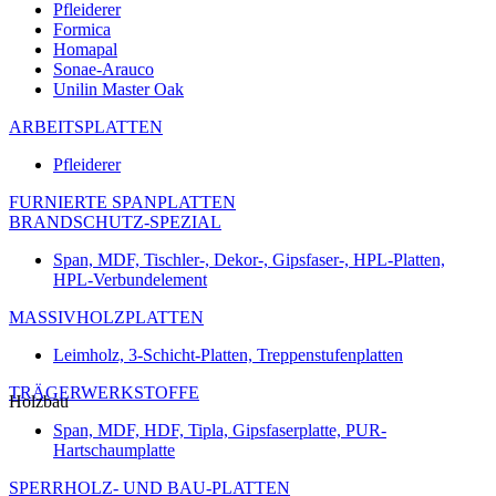
Pfleiderer
Formica
Homapal
Sonae-Arauco
Unilin Master Oak
ARBEITSPLATTEN
Pfleiderer
FURNIERTE SPANPLATTEN
BRANDSCHUTZ-SPEZIAL
Span, MDF, Tischler-, Dekor-, Gipsfaser-, HPL-Platten,
HPL-Verbundelement
MASSIVHOLZPLATTEN
Leimholz, 3-Schicht-Platten, Treppenstufenplatten
TRÄGERWERKSTOFFE
Holzbau
Span, MDF, HDF, Tipla, Gipsfaserplatte, PUR-
Hartschaumplatte
SPERRHOLZ- UND BAU-PLATTEN