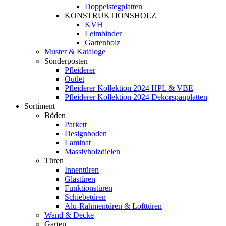
Doppelstegplatten
KONSTRUKTIONSHOLZ
KVH
Leimbinder
Gartenholz
Muster & Kataloge
Sonderposten
Pfleiderer
Outlet
Pfleiderer Kollektion 2024 HPL & VBE
Pfleiderer Kollektion 2024 Dekorspanplatten
Sortiment
Böden
Parkett
Designboden
Laminat
Massivholzdielen
Türen
Innentüren
Glastüren
Funktionstüren
Schiebetüren
Alu-Rahmentüren & Lofttüren
Wand & Decke
Garten