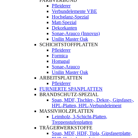
FARBVERBUND
Pfleiderer
Verbundelemente VBE
Hochglanz-Spezial
Matt-Spezial
Dekorkanten
Sonae-Arauco (Innovus)
Unilin Master Oak
SCHICHTSTOFFPLATTEN
Pfleiderer
Formica
Homapal
Sonae-Arauco
Unilin Master Oak
ARBEITSPLATTEN
Pfleiderer
FURNIERTE SPANPLATTEN
BRANDSCHUTZ-SPEZIAL
Span, MDF, Tischler-, Dekor-, Gipsfaser-,
HPL-Platten, HPL-Verbundelement
MASSIVHOLZPLATTEN
Leimholz, 3-Schicht-Platten,
Treppenstufenplatten
TRÄGERWERKSTOFFE
Span, MDF, HDF, Tipla, Gipsfaserplatte,