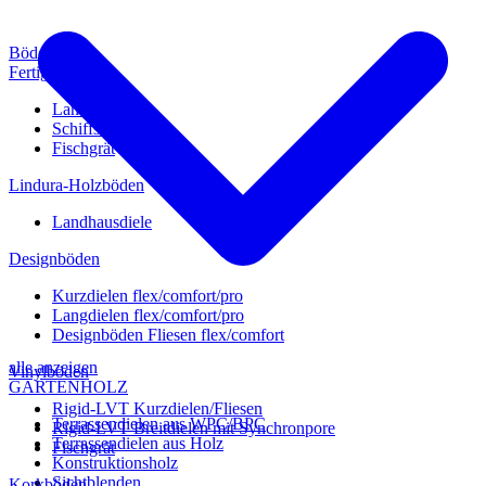
Böden
Fertigparkett
Landhausdiele
Schiffsboden
Fischgrät
Lindura-Holzböden
Landhausdiele
Designböden
Kurzdielen flex/comfort/pro
Langdielen flex/comfort/pro
Designböden Fliesen flex/comfort
alle anzeigen
Vinylböden
GARTENHOLZ
Rigid-LVT Kurzdielen/Fliesen
Terrassendielen aus WPC/BPC
Rigid-LVT Breitdielen mit Synchronpore
Terrassendielen aus Holz
Fischgrät
Konstruktionsholz
Sichtblenden
Korkböden