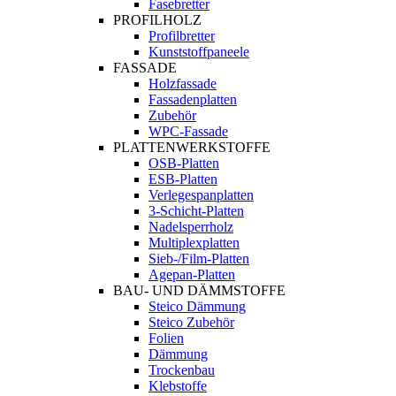
Fasebretter
PROFILHOLZ
Profilbretter
Kunststoffpaneele
FASSADE
Holzfassade
Fassadenplatten
Zubehör
WPC-Fassade
PLATTENWERKSTOFFE
OSB-Platten
ESB-Platten
Verlegespanplatten
3-Schicht-Platten
Nadelsperrholz
Multiplexplatten
Sieb-/Film-Platten
Agepan-Platten
BAU- UND DÄMMSTOFFE
Steico Dämmung
Steico Zubehör
Folien
Dämmung
Trockenbau
Klebstoffe