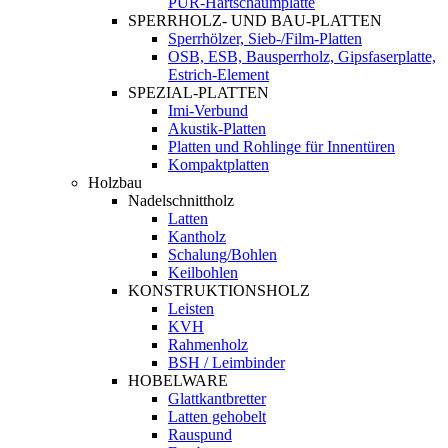
PUR-Hartschaumplatte
SPERRHOLZ- UND BAU-PLATTEN
Sperrhölzer, Sieb-/Film-Platten
OSB, ESB, Bausperrholz, Gipsfaserplatte,
Estrich-Element
SPEZIAL-PLATTEN
Imi-Verbund
Akustik-Platten
Platten und Rohlinge für Innentüren
Kompaktplatten
Holzbau
Nadelschnittholz
Latten
Kantholz
Schalung/Bohlen
Keilbohlen
KONSTRUKTIONSHOLZ
Leisten
KVH
Rahmenholz
BSH / Leimbinder
HOBELWARE
Glattkantbretter
Latten gehobelt
Rauspund