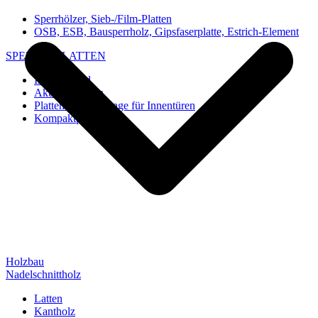
Sperrhölzer, Sieb-/Film-Platten
OSB, ESB, Bausperrholz, Gipsfaserplatte, Estrich-Element
SPEZIAL-PLATTEN
Imi-Verbund
Akustik-Platten
Platten und Rohlinge für Innentüren
Kompaktplatten
Holzbau
Nadelschnittholz
Latten
Kantholz