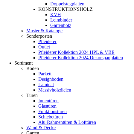
Doppelstegplatten
KONSTRUKTIONSHOLZ
KVH
Leimbinder
Gartenholz
Muster & Kataloge
Sonderposten
Pfleiderer
Outlet
Pfleiderer Kollektion 2024 HPL & VBE
Pfleiderer Kollektion 2024 Dekorspanplatten
Sortiment
Böden
Parkett
Designboden
Laminat
Massivholzdielen
Türen
Innentüren
Glastüren
Funktionstüren
Schiebetüren
Alu-Rahmentüren & Lofttüren
Wand & Decke
Garten