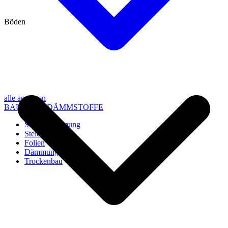
Böden
alle anzeigen
BAU- UND DÄMMSTOFFE
Steico Dämmung
Steico Zubehör
Folien
Dämmung
Trockenbau