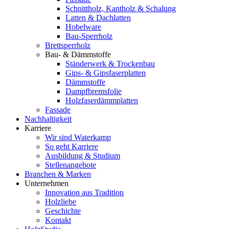
Schnittholz, Kantholz & Schalung
Latten & Dachlatten
Hobelware
Bau-Sperrholz
Brettsperrholz
Bau- & Dämmstoffe
Ständerwerk & Trockenbau
Gips- & Gipsfaserplatten
Dämmstoffe
Dampfbremsfolie
Holzfaserdämmplatten
Fassade
Nachhaltigkeit
Karriere
Wir sind Waterkamp
So geht Karriere
Ausbildung & Studium
Stellenangebote
Branchen & Marken
Unternehmen
Innovation aus Tradition
Holzliebe
Geschichte
Kontakt