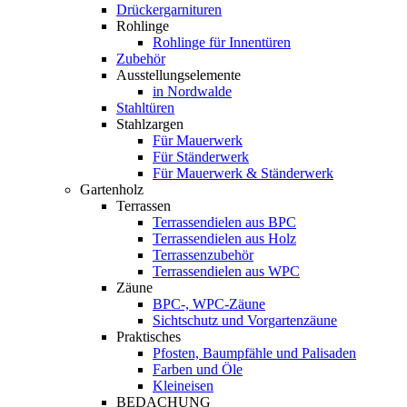
Drückergarnituren
Rohlinge
Rohlinge für Innentüren
Zubehör
Ausstellungselemente
in Nordwalde
Stahltüren
Stahlzargen
Für Mauerwerk
Für Ständerwerk
Für Mauerwerk & Ständerwerk
Gartenholz
Terrassen
Terrassendielen aus BPC
Terrassendielen aus Holz
Terrassenzubehör
Terrassendielen aus WPC
Zäune
BPC-, WPC-Zäune
Sichtschutz und Vorgartenzäune
Praktisches
Pfosten, Baumpfähle und Palisaden
Farben und Öle
Kleineisen
BEDACHUNG