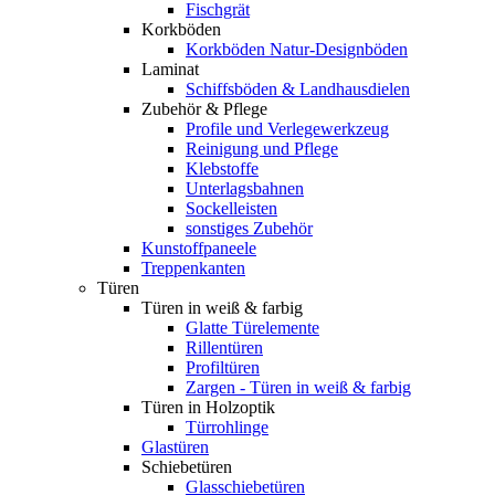
Fischgrät
Korkböden
Korkböden Natur-Designböden
Laminat
Schiffsböden & Landhausdielen
Zubehör & Pflege
Profile und Verlegewerkzeug
Reinigung und Pflege
Klebstoffe
Unterlagsbahnen
Sockelleisten
sonstiges Zubehör
Kunstoffpaneele
Treppenkanten
Türen
Türen in weiß & farbig
Glatte Türelemente
Rillentüren
Profiltüren
Zargen - Türen in weiß & farbig
Türen in Holzoptik
Türrohlinge
Glastüren
Schiebetüren
Glasschiebetüren