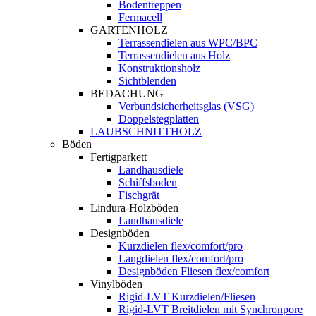
Bodentreppen
Fermacell
GARTENHOLZ
Terrassendielen aus WPC/BPC
Terrassendielen aus Holz
Konstruktionsholz
Sichtblenden
BEDACHUNG
Verbundsicherheitsglas (VSG)
Doppelstegplatten
LAUBSCHNITTHOLZ
Böden
Fertigparkett
Landhausdiele
Schiffsboden
Fischgrät
Lindura-Holzböden
Landhausdiele
Designböden
Kurzdielen flex/comfort/pro
Langdielen flex/comfort/pro
Designböden Fliesen flex/comfort
Vinylböden
Rigid-LVT Kurzdielen/Fliesen
Rigid-LVT Breitdielen mit Synchronpore