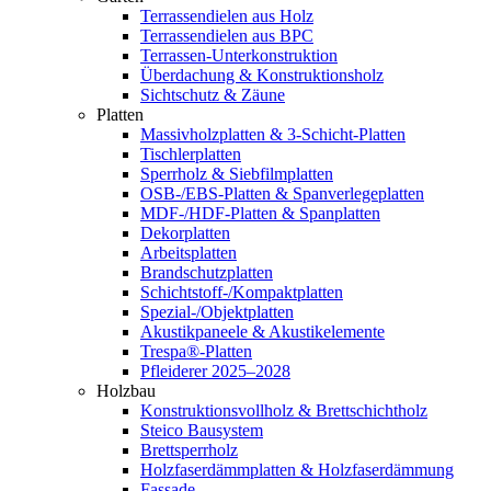
Terrassendielen aus Holz
Terrassendielen aus BPC
Terrassen-Unterkonstruktion
Überdachung & Konstruktionsholz
Sichtschutz & Zäune
Platten
Massivholzplatten & 3-Schicht-Platten
Tischlerplatten
Sperrholz & Siebfilmplatten
OSB-/EBS-Platten & Spanverlegeplatten
MDF-/HDF-Platten & Spanplatten
Dekorplatten
Arbeitsplatten
Brandschutzplatten
Schichtstoff-/Kompaktplatten
Spezial-/Objektplatten
Akustikpaneele & Akustikelemente
Trespa®-Platten
Pfleiderer 2025–2028
Holzbau
Konstruktionsvollholz & Brettschichtholz
Steico Bausystem
Brettsperrholz
Holzfaserdämmplatten & Holzfaserdämmung
Fassade