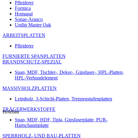
Pfleiderer
Formica
Homapal
Sonae-Arauco
Unilin Master Oak
ARBEITSPLATTEN
Pfleiderer
FURNIERTE SPANPLATTEN
BRANDSCHUTZ-SPEZIAL
Span, MDF, Tischler-, Dekor-, Gipsfaser-, HPL-Platten,
HPL-Verbundelement
MASSIVHOLZPLATTEN
Leimholz, 3-Schicht-Platten, Treppenstufenplatten
TRÄGERWERKSTOFFE
Holzbau
Span, MDF, HDF, Tipla, Gipsfaserplatte, PUR-
Hartschaumplatte
SPERRHOLZ- UND BAU-PLATTEN