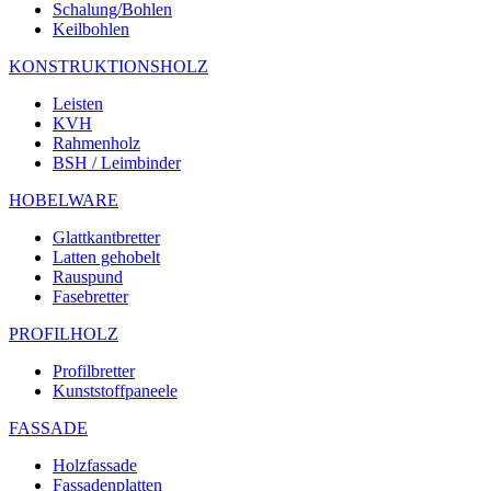
Schalung/Bohlen
Keilbohlen
KONSTRUKTIONSHOLZ
Leisten
KVH
Rahmenholz
BSH / Leimbinder
HOBELWARE
Glattkantbretter
Latten gehobelt
Rauspund
Fasebretter
PROFILHOLZ
Profilbretter
Kunststoffpaneele
FASSADE
Holzfassade
Fassadenplatten