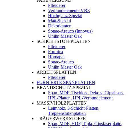
FARBVERBUND
Pfleiderer
Verbundelemente VBE
Hochglanz-Spezial
Matt-Spezial
Dekorkanten
Sonae-Arauco (Innovus)
Unilin Master Oak
SCHICHTSTOFFPLATTEN
Pfleiderer
Formica
Homapal
Sonae-Arauco
Unilin Master Oak
ARBEITSPLATTEN
Pfleiderer
FURNIERTE SPANPLATTEN
BRANDSCHUTZ-SPEZIAL
Span, MDF, Tischler-, Dekor-, Gipsfaser-,
HPL-Platten, HPL-Verbundelement
MASSIVHOLZPLATTEN
Leimholz, 3-Schicht-Platten,
Treppenstufenplatten
TRÄGERWERKSTOFFE
Span, MDF, HDF, Tipla, Gipsfaserplatte,