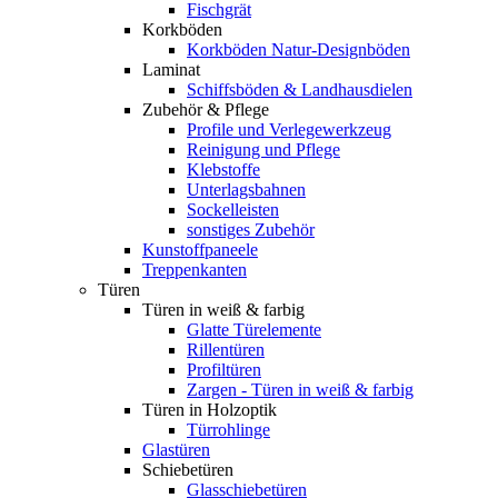
Fischgrät
Korkböden
Korkböden Natur-Designböden
Laminat
Schiffsböden & Landhausdielen
Zubehör & Pflege
Profile und Verlegewerkzeug
Reinigung und Pflege
Klebstoffe
Unterlagsbahnen
Sockelleisten
sonstiges Zubehör
Kunstoffpaneele
Treppenkanten
Türen
Türen in weiß & farbig
Glatte Türelemente
Rillentüren
Profiltüren
Zargen - Türen in weiß & farbig
Türen in Holzoptik
Türrohlinge
Glastüren
Schiebetüren
Glasschiebetüren