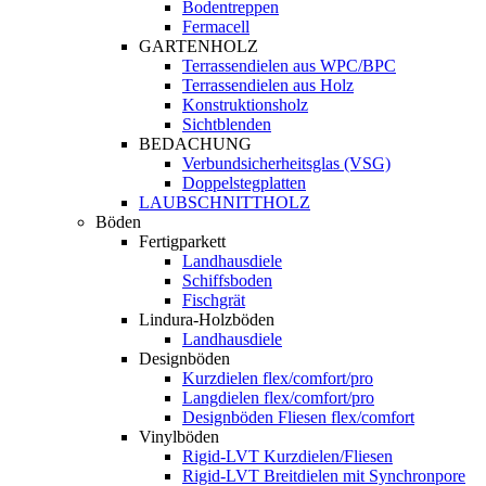
Bodentreppen
Fermacell
GARTENHOLZ
Terrassendielen aus WPC/BPC
Terrassendielen aus Holz
Konstruktionsholz
Sichtblenden
BEDACHUNG
Verbundsicherheitsglas (VSG)
Doppelstegplatten
LAUBSCHNITTHOLZ
Böden
Fertigparkett
Landhausdiele
Schiffsboden
Fischgrät
Lindura-Holzböden
Landhausdiele
Designböden
Kurzdielen flex/comfort/pro
Langdielen flex/comfort/pro
Designböden Fliesen flex/comfort
Vinylböden
Rigid-LVT Kurzdielen/Fliesen
Rigid-LVT Breitdielen mit Synchronpore