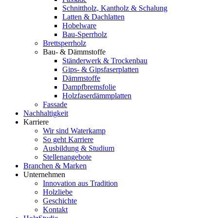
Schnittholz, Kantholz & Schalung
Latten & Dachlatten
Hobelware
Bau-Sperrholz
Brettsperrholz
Bau- & Dämmstoffe
Ständerwerk & Trockenbau
Gips- & Gipsfaserplatten
Dämmstoffe
Dampfbremsfolie
Holzfaserdämmplatten
Fassade
Nachhaltigkeit
Karriere
Wir sind Waterkamp
So geht Karriere
Ausbildung & Studium
Stellenangebote
Branchen & Marken
Unternehmen
Innovation aus Tradition
Holzliebe
Geschichte
Kontakt