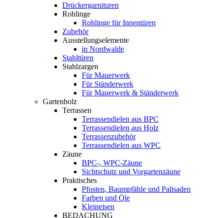
Drückergarnituren
Rohlinge
Rohlinge für Innentüren
Zubehör
Ausstellungselemente
in Nordwalde
Stahltüren
Stahlzargen
Für Mauerwerk
Für Ständerwerk
Für Mauerwerk & Ständerwerk
Gartenholz
Terrassen
Terrassendielen aus BPC
Terrassendielen aus Holz
Terrassenzubehör
Terrassendielen aus WPC
Zäune
BPC-, WPC-Zäune
Sichtschutz und Vorgartenzäune
Praktisches
Pfosten, Baumpfähle und Palisaden
Farben und Öle
Kleineisen
BEDACHUNG