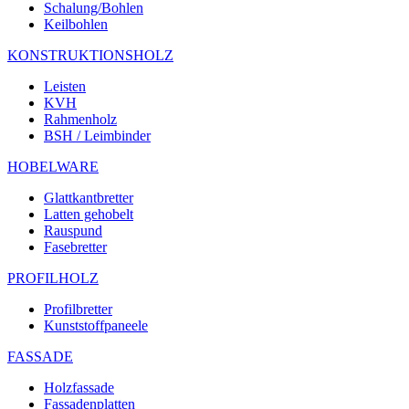
Schalung/Bohlen
Keilbohlen
KONSTRUKTIONSHOLZ
Leisten
KVH
Rahmenholz
BSH / Leimbinder
HOBELWARE
Glattkantbretter
Latten gehobelt
Rauspund
Fasebretter
PROFILHOLZ
Profilbretter
Kunststoffpaneele
FASSADE
Holzfassade
Fassadenplatten