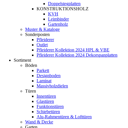
Doppelstegplatten
KONSTRUKTIONSHOLZ
KVH
Leimbinder
Gartenholz
Muster & Kataloge
Sonderposten
Pfleiderer
Outlet
Pfleiderer Kollektion 2024 HPL & VBE
Pfleiderer Kollektion 2024 Dekorspanplatten
Sortiment
Böden
Parkett
Designboden
Laminat
Massivholzdielen
Türen
Innentüren
Glastüren
Funktionstüren
Schiebetüren
Alu-Rahmentüren & Lofttüren
Wand & Decke
Garten