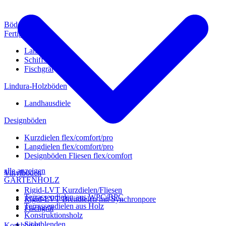
Böden
Fertigparkett
Landhausdiele
Schiffsboden
Fischgrät
Lindura-Holzböden
Landhausdiele
Designböden
Kurzdielen flex/comfort/pro
Langdielen flex/comfort/pro
Designböden Fliesen flex/comfort
alle anzeigen
Vinylböden
GARTENHOLZ
Rigid-LVT Kurzdielen/Fliesen
Terrassendielen aus WPC/BPC
Rigid-LVT Breitdielen mit Synchronpore
Terrassendielen aus Holz
Fischgrät
Konstruktionsholz
Sichtblenden
Korkböden