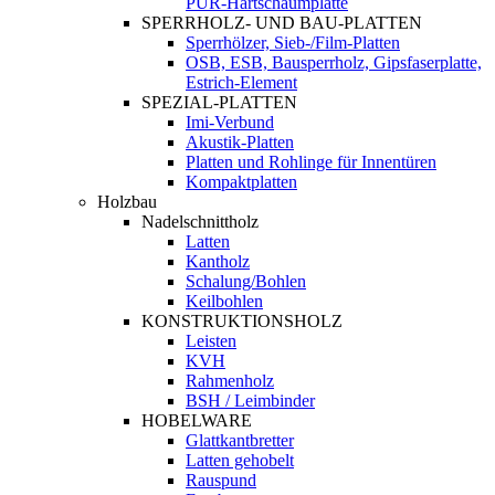
PUR-Hartschaumplatte
SPERRHOLZ- UND BAU-PLATTEN
Sperrhölzer, Sieb-/Film-Platten
OSB, ESB, Bausperrholz, Gipsfaserplatte,
Estrich-Element
SPEZIAL-PLATTEN
Imi-Verbund
Akustik-Platten
Platten und Rohlinge für Innentüren
Kompaktplatten
Holzbau
Nadelschnittholz
Latten
Kantholz
Schalung/Bohlen
Keilbohlen
KONSTRUKTIONSHOLZ
Leisten
KVH
Rahmenholz
BSH / Leimbinder
HOBELWARE
Glattkantbretter
Latten gehobelt
Rauspund