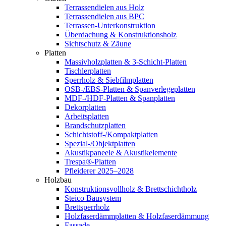
Terrassendielen aus Holz
Terrassendielen aus BPC
Terrassen-Unterkonstruktion
Überdachung & Konstruktionsholz
Sichtschutz & Zäune
Platten
Massivholzplatten & 3-Schicht-Platten
Tischlerplatten
Sperrholz & Siebfilmplatten
OSB-/EBS-Platten & Spanverlegeplatten
MDF-/HDF-Platten & Spanplatten
Dekorplatten
Arbeitsplatten
Brandschutzplatten
Schichtstoff-/Kompaktplatten
Spezial-/Objektplatten
Akustikpaneele & Akustikelemente
Trespa®-Platten
Pfleiderer 2025–2028
Holzbau
Konstruktionsvollholz & Brettschichtholz
Steico Bausystem
Brettsperrholz
Holzfaserdämmplatten & Holzfaserdämmung
Fassade