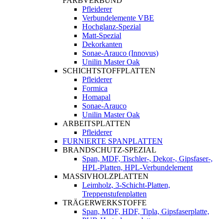
FARBVERBUND
Pfleiderer
Verbundelemente VBE
Hochglanz-Spezial
Matt-Spezial
Dekorkanten
Sonae-Arauco (Innovus)
Unilin Master Oak
SCHICHTSTOFFPLATTEN
Pfleiderer
Formica
Homapal
Sonae-Arauco
Unilin Master Oak
ARBEITSPLATTEN
Pfleiderer
FURNIERTE SPANPLATTEN
BRANDSCHUTZ-SPEZIAL
Span, MDF, Tischler-, Dekor-, Gipsfaser-,
HPL-Platten, HPL-Verbundelement
MASSIVHOLZPLATTEN
Leimholz, 3-Schicht-Platten,
Treppenstufenplatten
TRÄGERWERKSTOFFE
Span, MDF, HDF, Tipla, Gipsfaserplatte,