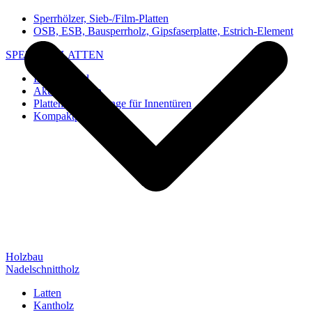
Sperrhölzer, Sieb-/Film-Platten
OSB, ESB, Bausperrholz, Gipsfaserplatte, Estrich-Element
SPEZIAL-PLATTEN
Imi-Verbund
Akustik-Platten
Platten und Rohlinge für Innentüren
Kompaktplatten
Holzbau
Nadelschnittholz
Latten
Kantholz