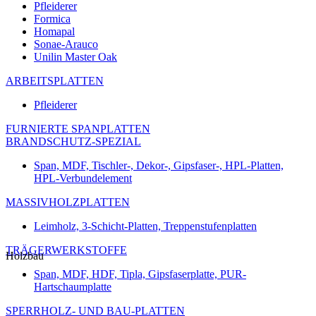
Pfleiderer
Formica
Homapal
Sonae-Arauco
Unilin Master Oak
ARBEITSPLATTEN
Pfleiderer
FURNIERTE SPANPLATTEN
BRANDSCHUTZ-SPEZIAL
Span, MDF, Tischler-, Dekor-, Gipsfaser-, HPL-Platten,
HPL-Verbundelement
MASSIVHOLZPLATTEN
Leimholz, 3-Schicht-Platten, Treppenstufenplatten
TRÄGERWERKSTOFFE
Holzbau
Span, MDF, HDF, Tipla, Gipsfaserplatte, PUR-
Hartschaumplatte
SPERRHOLZ- UND BAU-PLATTEN