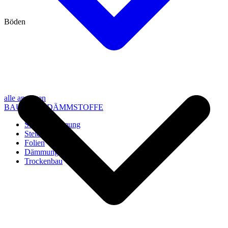
Böden
alle anzeigen
BAU- UND DÄMMSTOFFE
Steico Dämmung
Steico Zubehör
Folien
Dämmung
Trockenbau