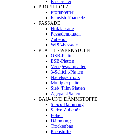
Fasebretter
PROFILHOLZ
Profilbretter
Kunststoffpaneele
FASSADE
Holzfassade
Fassadenplatten
Zubehör
WPC-Fassade
PLATTENWERKSTOFFE
OSB-Platten
ESB-Platten
Verlegespanplatten
3-Schicht-Platten
Nadelsperrholz
Multiplexplatten
Sieb-/Film-Platten
Agepan-Platten
BAU- UND DÄMMSTOFFE
Steico Dämmung
Steico Zubehör
Folien
Dämmung
Trockenbau
Klebstoffe