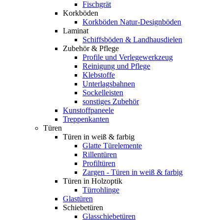
Fischgrät
Korkböden
Korkböden Natur-Designböden
Laminat
Schiffsböden & Landhausdielen
Zubehör & Pflege
Profile und Verlegewerkzeug
Reinigung und Pflege
Klebstoffe
Unterlagsbahnen
Sockelleisten
sonstiges Zubehör
Kunstoffpaneele
Treppenkanten
Türen
Türen in weiß & farbig
Glatte Türelemente
Rillentüren
Profiltüren
Zargen - Türen in weiß & farbig
Türen in Holzoptik
Türrohlinge
Glastüren
Schiebetüren
Glasschiebetüren