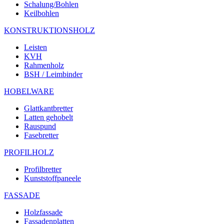
Schalung/Bohlen
Keilbohlen
KONSTRUKTIONSHOLZ
Leisten
KVH
Rahmenholz
BSH / Leimbinder
HOBELWARE
Glattkantbretter
Latten gehobelt
Rauspund
Fasebretter
PROFILHOLZ
Profilbretter
Kunststoffpaneele
FASSADE
Holzfassade
Fassadenplatten