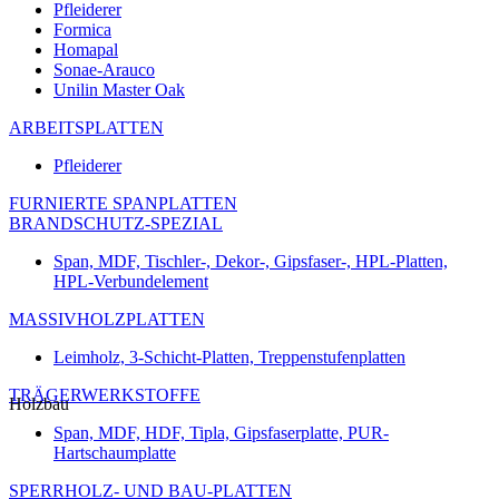
Pfleiderer
Formica
Homapal
Sonae-Arauco
Unilin Master Oak
ARBEITSPLATTEN
Pfleiderer
FURNIERTE SPANPLATTEN
BRANDSCHUTZ-SPEZIAL
Span, MDF, Tischler-, Dekor-, Gipsfaser-, HPL-Platten,
HPL-Verbundelement
MASSIVHOLZPLATTEN
Leimholz, 3-Schicht-Platten, Treppenstufenplatten
TRÄGERWERKSTOFFE
Holzbau
Span, MDF, HDF, Tipla, Gipsfaserplatte, PUR-
Hartschaumplatte
SPERRHOLZ- UND BAU-PLATTEN