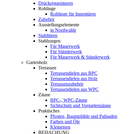
Drückergarnituren
Rohlinge
Rohlinge für Innentüren
Zubehör
Ausstellungselemente
in Nordwalde
Stahltüren
Stahlzargen
Für Mauerwerk
Für Ständerwerk
Für Mauerwerk & Ständerwerk
Gartenholz
Terrassen
Terrassendielen aus BPC
Terrassendielen aus Holz
Terrassenzubehör
Terrassendielen aus WPC
Zäune
BPC-, WPC-Zäune
Sichtschutz und Vorgartenzäune
Praktisches
Pfosten, Baumpfähle und Palisaden
Farben und Öle
Kleineisen
BEDACHUNG