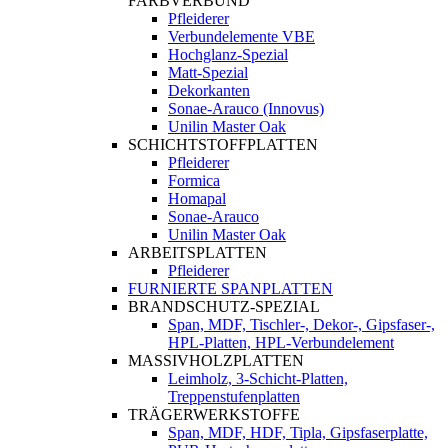
FARBVERBUND
Pfleiderer
Verbundelemente VBE
Hochglanz-Spezial
Matt-Spezial
Dekorkanten
Sonae-Arauco (Innovus)
Unilin Master Oak
SCHICHTSTOFFPLATTEN
Pfleiderer
Formica
Homapal
Sonae-Arauco
Unilin Master Oak
ARBEITSPLATTEN
Pfleiderer
FURNIERTE SPANPLATTEN
BRANDSCHUTZ-SPEZIAL
Span, MDF, Tischler-, Dekor-, Gipsfaser-,
HPL-Platten, HPL-Verbundelement
MASSIVHOLZPLATTEN
Leimholz, 3-Schicht-Platten,
Treppenstufenplatten
TRÄGERWERKSTOFFE
Span, MDF, HDF, Tipla, Gipsfaserplatte,