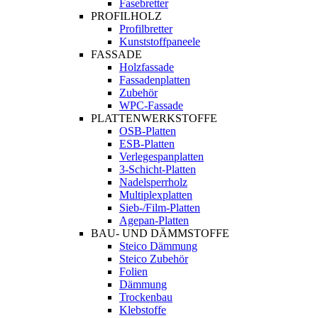
Fasebretter
PROFILHOLZ
Profilbretter
Kunststoffpaneele
FASSADE
Holzfassade
Fassadenplatten
Zubehör
WPC-Fassade
PLATTENWERKSTOFFE
OSB-Platten
ESB-Platten
Verlegespanplatten
3-Schicht-Platten
Nadelsperrholz
Multiplexplatten
Sieb-/Film-Platten
Agepan-Platten
BAU- UND DÄMMSTOFFE
Steico Dämmung
Steico Zubehör
Folien
Dämmung
Trockenbau
Klebstoffe