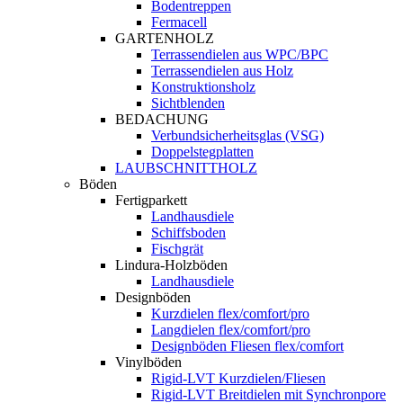
Bodentreppen
Fermacell
GARTENHOLZ
Terrassendielen aus WPC/BPC
Terrassendielen aus Holz
Konstruktionsholz
Sichtblenden
BEDACHUNG
Verbundsicherheitsglas (VSG)
Doppelstegplatten
LAUBSCHNITTHOLZ
Böden
Fertigparkett
Landhausdiele
Schiffsboden
Fischgrät
Lindura-Holzböden
Landhausdiele
Designböden
Kurzdielen flex/comfort/pro
Langdielen flex/comfort/pro
Designböden Fliesen flex/comfort
Vinylböden
Rigid-LVT Kurzdielen/Fliesen
Rigid-LVT Breitdielen mit Synchronpore