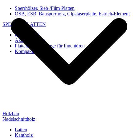
Sperrhölzer, Sieb-/Film-Platten
OSB, ESB, Bausperrholz, Gipsfaserplatte, Estrich-Element
SPEZIAL-PLATTEN
Imi-Verbund
Akustik-Platten
Platten und Rohlinge für Innentüren
Kompaktplatten
Holzbau
Nadelschnittholz
Latten
Kantholz