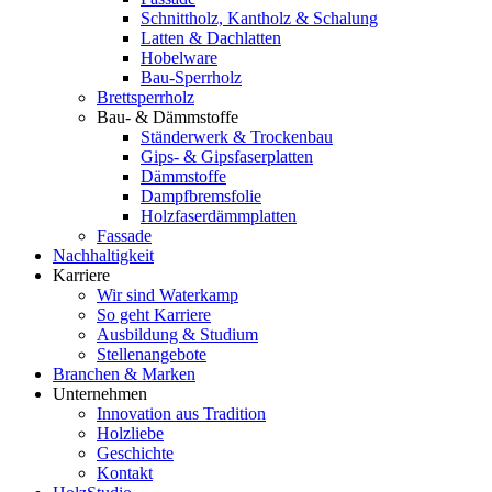
Schnittholz, Kantholz & Schalung
Latten & Dachlatten
Hobelware
Bau-Sperrholz
Brettsperrholz
Bau- & Dämmstoffe
Ständerwerk & Trockenbau
Gips- & Gipsfaserplatten
Dämmstoffe
Dampfbremsfolie
Holzfaserdämmplatten
Fassade
Nachhaltigkeit
Karriere
Wir sind Waterkamp
So geht Karriere
Ausbildung & Studium
Stellenangebote
Branchen & Marken
Unternehmen
Innovation aus Tradition
Holzliebe
Geschichte
Kontakt