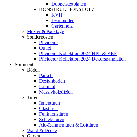
Doppelstegplatten
KONSTRUKTIONSHOLZ
KVH
Leimbinder
Gartenholz
Muster & Kataloge
Sonderposten
Pfleiderer
Outlet
Pfleiderer Kollektion 2024 HPL & VBE
Pfleiderer Kollektion 2024 Dekorspanplatten
Sortiment
Böden
Parkett
Designboden
Laminat
Massivholzdielen
Türen
Innentüren
Glastüren
Funktionstüren
Schiebetüren
Alu-Rahmentüren & Lofttüren
Wand & Decke
Garten