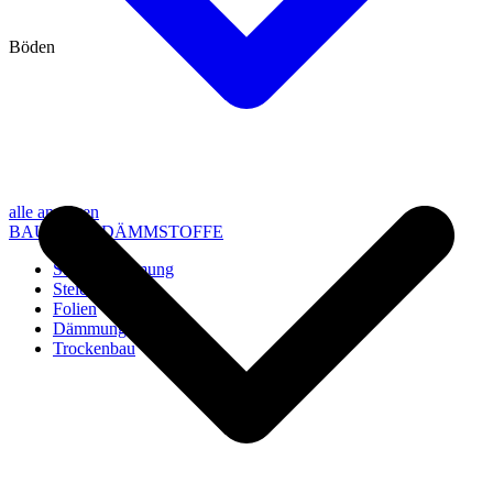
Böden
alle anzeigen
BAU- UND DÄMMSTOFFE
Steico Dämmung
Steico Zubehör
Folien
Dämmung
Trockenbau