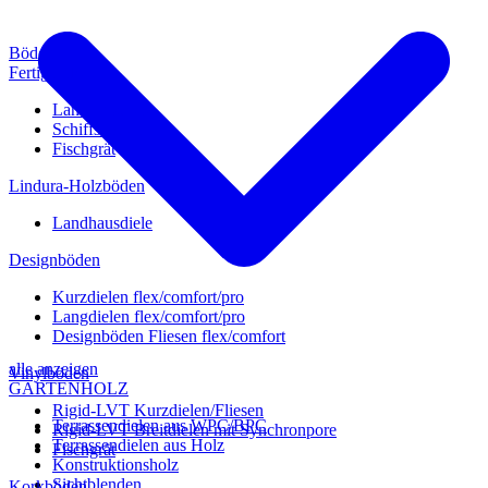
Böden
Fertigparkett
Landhausdiele
Schiffsboden
Fischgrät
Lindura-Holzböden
Landhausdiele
Designböden
Kurzdielen flex/comfort/pro
Langdielen flex/comfort/pro
Designböden Fliesen flex/comfort
alle anzeigen
Vinylböden
GARTENHOLZ
Rigid-LVT Kurzdielen/Fliesen
Terrassendielen aus WPC/BPC
Rigid-LVT Breitdielen mit Synchronpore
Terrassendielen aus Holz
Fischgrät
Konstruktionsholz
Sichtblenden
Korkböden