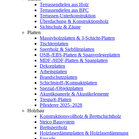
Terrassendielen aus Holz
Terrassendielen aus BPC
Terrassen-Unterkonstruktion
Überdachung & Konstruktionsholz
Sichtschutz & Zäune
Platten
Massivholzplatten & 3-Schicht-Platten
Tischlerplatten
Sperrholz & Siebfilmplatten
OSB-/EBS-Platten & Spanverlegeplatten
MDF-/HDF-Platten & Spanplatten
Dekorplatten
Arbeitsplatten
Brandschutzplatten
Schichtstoff-/Kompaktplatten
Spezial-/Objektplatten
Akustikpaneele & Akustikelemente
Trespa®-Platten
Pfleiderer 2025–2028
Holzbau
Konstruktionsvollholz & Brettschichtholz
Steico Bausystem
Brettsperrholz
Holzfaserdämmplatten & Holzfaserdämmung
Fassade