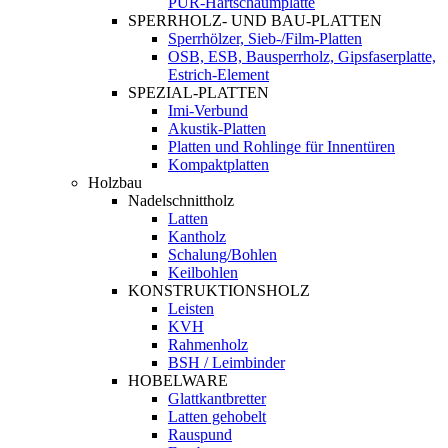
PUR-Hartschaumplatte
SPERRHOLZ- UND BAU-PLATTEN
Sperrhölzer, Sieb-/Film-Platten
OSB, ESB, Bausperrholz, Gipsfaserplatte,
Estrich-Element
SPEZIAL-PLATTEN
Imi-Verbund
Akustik-Platten
Platten und Rohlinge für Innentüren
Kompaktplatten
Holzbau
Nadelschnittholz
Latten
Kantholz
Schalung/Bohlen
Keilbohlen
KONSTRUKTIONSHOLZ
Leisten
KVH
Rahmenholz
BSH / Leimbinder
HOBELWARE
Glattkantbretter
Latten gehobelt
Rauspund