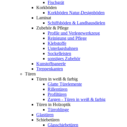
Fischgrät
Korkböden
Korkböden Natur-Designböden
Laminat
Schiffsböden & Landhausdielen
Zubehör & Pflege
Profile und Verlegewerkzeug
Reinigung und Pflege
Klebstoffe
Unterlagsbahnen
Sockelleisten
sonstiges Zubehör
Kunstoffpaneele
Treppenkanten
Türen
Türen in weiß & farbig
Glatte Türelemente
Rillentüren
Profiltüren
Zargen - Türen in weiß & farbig
Türen in Holzoptik
Türrohlinge
Glastüren
Schiebetüren
Glasschiebetüren