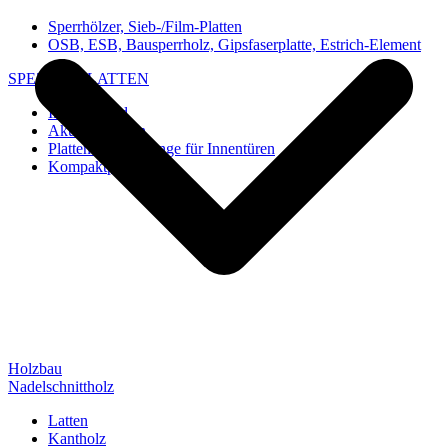
Sperrhölzer, Sieb-/Film-Platten
OSB, ESB, Bausperrholz, Gipsfaserplatte, Estrich-Element
SPEZIAL-PLATTEN
Imi-Verbund
Akustik-Platten
Platten und Rohlinge für Innentüren
Kompaktplatten
Holzbau
Nadelschnittholz
Latten
Kantholz