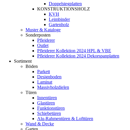
Doppelstegplatten
KONSTRUKTIONSHOLZ
KVH
Leimbinder
Gartenholz
Muster & Kataloge
Sonderposten
Pfleiderer
Outlet
Pfleiderer Kollektion 2024 HPL & VBE
Pfleiderer Kollektion 2024 Dekorspanplatten
Sortiment
Böden
Parkett
Designboden
Laminat
Massivholzdielen
Türen
Innentüren
Glastüren
Funktionstüren
Schiebetüren
Alu-Rahmentüren & Lofttüren
Wand & Decke
Garten