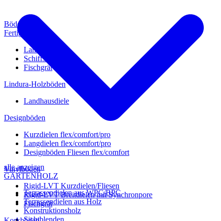
Böden
Fertigparkett
Landhausdiele
Schiffsboden
Fischgrät
Lindura-Holzböden
Landhausdiele
Designböden
Kurzdielen flex/comfort/pro
Langdielen flex/comfort/pro
Designböden Fliesen flex/comfort
alle anzeigen
Vinylböden
GARTENHOLZ
Rigid-LVT Kurzdielen/Fliesen
Terrassendielen aus WPC/BPC
Rigid-LVT Breitdielen mit Synchronpore
Terrassendielen aus Holz
Fischgrät
Konstruktionsholz
Sichtblenden
Korkböden