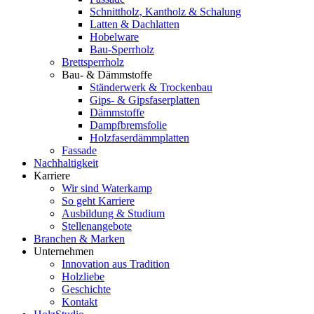
Schnittholz, Kantholz & Schalung
Latten & Dachlatten
Hobelware
Bau-Sperrholz
Brettsperrholz
Bau- & Dämmstoffe
Ständerwerk & Trockenbau
Gips- & Gipsfaserplatten
Dämmstoffe
Dampfbremsfolie
Holzfaserdämmplatten
Fassade
Nachhaltigkeit
Karriere
Wir sind Waterkamp
So geht Karriere
Ausbildung & Studium
Stellenangebote
Branchen & Marken
Unternehmen
Innovation aus Tradition
Holzliebe
Geschichte
Kontakt