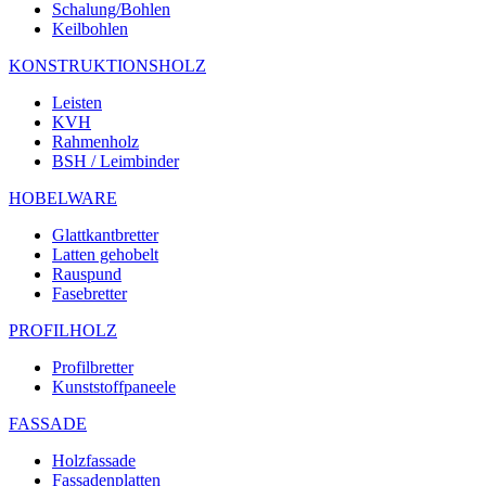
Schalung/Bohlen
Keilbohlen
KONSTRUKTIONSHOLZ
Leisten
KVH
Rahmenholz
BSH / Leimbinder
HOBELWARE
Glattkantbretter
Latten gehobelt
Rauspund
Fasebretter
PROFILHOLZ
Profilbretter
Kunststoffpaneele
FASSADE
Holzfassade
Fassadenplatten