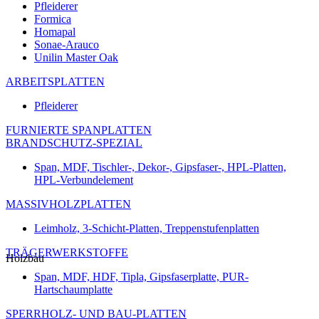
Pfleiderer
Formica
Homapal
Sonae-Arauco
Unilin Master Oak
ARBEITSPLATTEN
Pfleiderer
FURNIERTE SPANPLATTEN
BRANDSCHUTZ-SPEZIAL
Span, MDF, Tischler-, Dekor-, Gipsfaser-, HPL-Platten,
HPL-Verbundelement
MASSIVHOLZPLATTEN
Leimholz, 3-Schicht-Platten, Treppenstufenplatten
TRÄGERWERKSTOFFE
Holzbau
Span, MDF, HDF, Tipla, Gipsfaserplatte, PUR-
Hartschaumplatte
SPERRHOLZ- UND BAU-PLATTEN