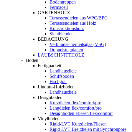
Bodentreppen
Fermacell
GARTENHOLZ
Terrassendielen aus WPC/BPC
Terrassendielen aus Holz
Konstruktionsholz
Sichtblenden
BEDACHUNG
Verbundsicherheitsglas (VSG)
Doppelstegplatten
LAUBSCHNITTHOLZ
Böden
Fertigparkett
Landhausdiele
Schiffsboden
Fischgrät
Lindura-Holzböden
Landhausdiele
Designböden
Kurzdielen flex/comfort/pro
Langdielen flex/comfort/pro
Designböden Fliesen flex/comfort
Vinylböden
Rigid-LVT Kurzdielen/Fliesen
Rigid-LVT Breitdielen mit Synchronpore