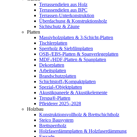
Terrassendielen aus Holz
Terrassendielen aus BPC
Terrassen-Unterkonstruktion
Überdachung & Konstruktionsholz
Sichtschutz & Zäune
Platten
Massivholzplatten & 3-Schicht-Platten
Tischlerplatten
Sperrholz & Siebfilmplatten
OSB-/EBS-Platten & Spanverlegeplatten
MDF-/HDF-Platten & Spanplatten
Dekorplatten
Arbeitsplatten
Brandschutzplatten
Schichtstoff-/Kompaktplatten
Spezial-/Objektplatten
Akustikpaneele & Akustikelemente
Trespa®-Platten
Pfleiderer 2025–2028
Holzbau
Konstruktionsvollholz & Brettschichtholz
Steico Bausystem
Brettsperrholz
Holzfaserdämmplatten & Holzfaserdämmung
Fassade