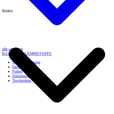
Böden
alle anzeigen
BAU- UND DÄMMSTOFFE
Steico Dämmung
Steico Zubehör
Folien
Dämmung
Trockenbau