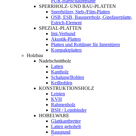
PUR-Hartschaumplatte
SPERRHOLZ- UND BAU-PLATTEN
Sperrhölzer, Sieb-/Film-Platten
OSB, ESB, Bausperrholz, Gipsfaserplatte,
Estrich-Element
SPEZIAL-PLATTEN
Imi-Verbund
Akustik-Platten
Platten und Rohlinge für Innentüren
Kompaktplatten
Holzbau
Nadelschnittholz
Latten
Kantholz
Schalung/Bohlen
Keilbohlen
KONSTRUKTIONSHOLZ
Leisten
KVH
Rahmenholz
BSH / Leimbinder
HOBELWARE
Glattkantbretter
Latten gehobelt
Rauspund