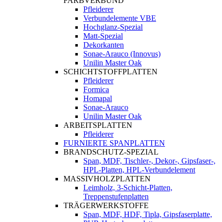
FARBVERBUND
Pfleiderer
Verbundelemente VBE
Hochglanz-Spezial
Matt-Spezial
Dekorkanten
Sonae-Arauco (Innovus)
Unilin Master Oak
SCHICHTSTOFFPLATTEN
Pfleiderer
Formica
Homapal
Sonae-Arauco
Unilin Master Oak
ARBEITSPLATTEN
Pfleiderer
FURNIERTE SPANPLATTEN
BRANDSCHUTZ-SPEZIAL
Span, MDF, Tischler-, Dekor-, Gipsfaser-,
HPL-Platten, HPL-Verbundelement
MASSIVHOLZPLATTEN
Leimholz, 3-Schicht-Platten,
Treppenstufenplatten
TRÄGERWERKSTOFFE
Span, MDF, HDF, Tipla, Gipsfaserplatte,