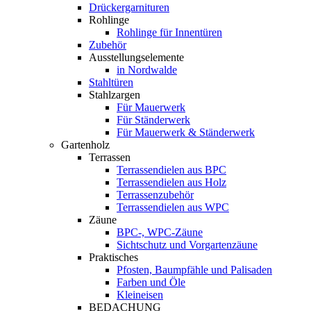
Drückergarnituren
Rohlinge
Rohlinge für Innentüren
Zubehör
Ausstellungselemente
in Nordwalde
Stahltüren
Stahlzargen
Für Mauerwerk
Für Ständerwerk
Für Mauerwerk & Ständerwerk
Gartenholz
Terrassen
Terrassendielen aus BPC
Terrassendielen aus Holz
Terrassenzubehör
Terrassendielen aus WPC
Zäune
BPC-, WPC-Zäune
Sichtschutz und Vorgartenzäune
Praktisches
Pfosten, Baumpfähle und Palisaden
Farben und Öle
Kleineisen
BEDACHUNG