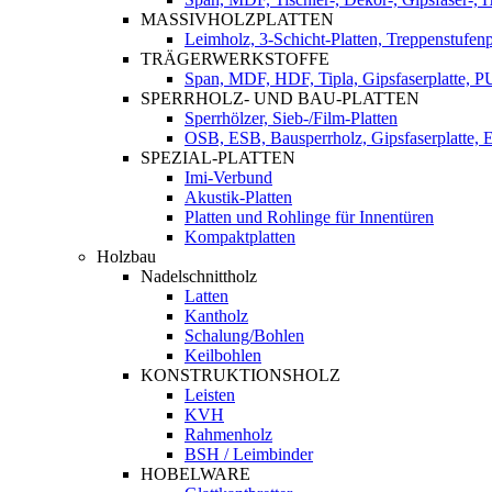
MASSIVHOLZPLATTEN
Leimholz, 3-Schicht-Platten, Treppenstufenp
TRÄGERWERKSTOFFE
Span, MDF, HDF, Tipla, Gipsfaserplatte, 
SPERRHOLZ- UND BAU-PLATTEN
Sperrhölzer, Sieb-/Film-Platten
OSB, ESB, Bausperrholz, Gipsfaserplatte, E
SPEZIAL-PLATTEN
Imi-Verbund
Akustik-Platten
Platten und Rohlinge für Innentüren
Kompaktplatten
Holzbau
Nadelschnittholz
Latten
Kantholz
Schalung/Bohlen
Keilbohlen
KONSTRUKTIONSHOLZ
Leisten
KVH
Rahmenholz
BSH / Leimbinder
HOBELWARE