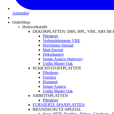
Anmelden
OrderShop
Holzwerkstoffe
DEKORPLATTEN: DBS, HPL, VBE, ABS I
Pfleiderer
Verbundelemente VBE
Hochglanz-Spezial
Matt-Spezial
Dekorkanten
Sonae-Arauco (Innovus)
Unilin Master Oak
SCHICHTSTOFFPLATTEN
Pfleiderer
Formica
Homapal
Sonae-Arauco
Unilin Master Oak
ARBEITSPLATTEN
Pfleiderer
FURNIERTE SPANPLATTEN
BRANDSCHUTZ-SPEZIAL
Span, MDF, Tischler-, Dekor-, Gipsfaser-,