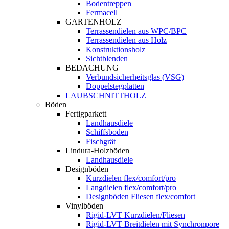
Bodentreppen
Fermacell
GARTENHOLZ
Terrassendielen aus WPC/BPC
Terrassendielen aus Holz
Konstruktionsholz
Sichtblenden
BEDACHUNG
Verbundsicherheitsglas (VSG)
Doppelstegplatten
LAUBSCHNITTHOLZ
Böden
Fertigparkett
Landhausdiele
Schiffsboden
Fischgrät
Lindura-Holzböden
Landhausdiele
Designböden
Kurzdielen flex/comfort/pro
Langdielen flex/comfort/pro
Designböden Fliesen flex/comfort
Vinylböden
Rigid-LVT Kurzdielen/Fliesen
Rigid-LVT Breitdielen mit Synchronpore