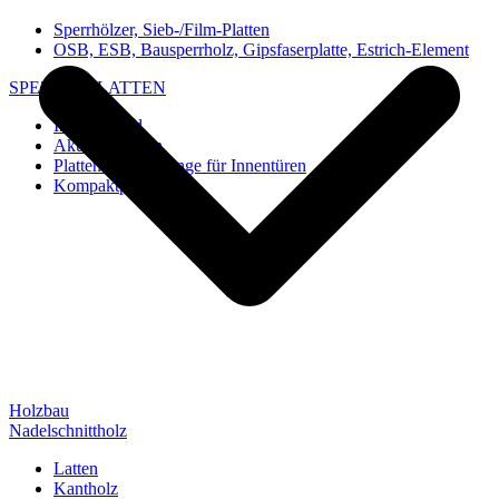
Sperrhölzer, Sieb-/Film-Platten
OSB, ESB, Bausperrholz, Gipsfaserplatte, Estrich-Element
SPEZIAL-PLATTEN
Imi-Verbund
Akustik-Platten
Platten und Rohlinge für Innentüren
Kompaktplatten
Holzbau
Nadelschnittholz
Latten
Kantholz