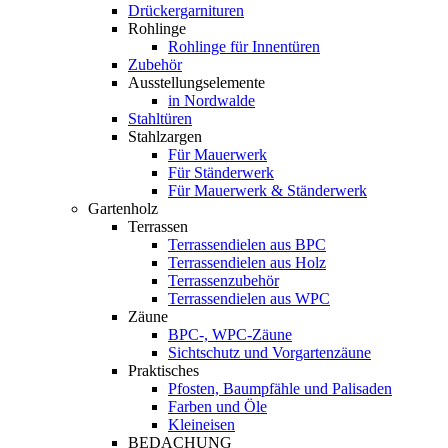
Drückergarnituren
Rohlinge
Rohlinge für Innentüren
Zubehör
Ausstellungselemente
in Nordwalde
Stahltüren
Stahlzargen
Für Mauerwerk
Für Ständerwerk
Für Mauerwerk & Ständerwerk
Gartenholz
Terrassen
Terrassendielen aus BPC
Terrassendielen aus Holz
Terrassenzubehör
Terrassendielen aus WPC
Zäune
BPC-, WPC-Zäune
Sichtschutz und Vorgartenzäune
Praktisches
Pfosten, Baumpfähle und Palisaden
Farben und Öle
Kleineisen
BEDACHUNG