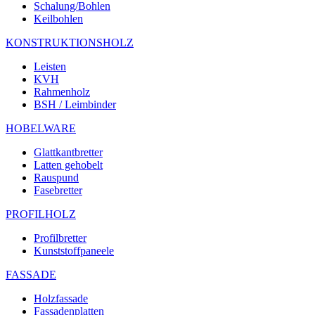
Schalung/Bohlen
Keilbohlen
KONSTRUKTIONSHOLZ
Leisten
KVH
Rahmenholz
BSH / Leimbinder
HOBELWARE
Glattkantbretter
Latten gehobelt
Rauspund
Fasebretter
PROFILHOLZ
Profilbretter
Kunststoffpaneele
FASSADE
Holzfassade
Fassadenplatten