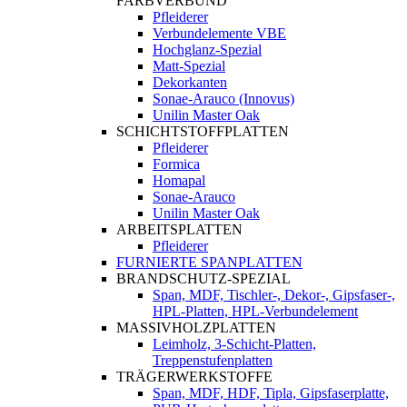
FARBVERBUND
Pfleiderer
Verbundelemente VBE
Hochglanz-Spezial
Matt-Spezial
Dekorkanten
Sonae-Arauco (Innovus)
Unilin Master Oak
SCHICHTSTOFFPLATTEN
Pfleiderer
Formica
Homapal
Sonae-Arauco
Unilin Master Oak
ARBEITSPLATTEN
Pfleiderer
FURNIERTE SPANPLATTEN
BRANDSCHUTZ-SPEZIAL
Span, MDF, Tischler-, Dekor-, Gipsfaser-,
HPL-Platten, HPL-Verbundelement
MASSIVHOLZPLATTEN
Leimholz, 3-Schicht-Platten,
Treppenstufenplatten
TRÄGERWERKSTOFFE
Span, MDF, HDF, Tipla, Gipsfaserplatte,