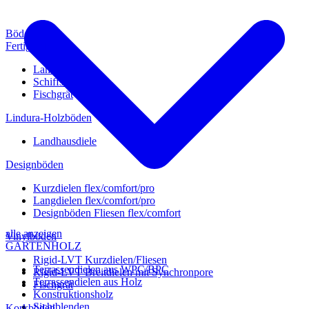
Böden
Fertigparkett
Landhausdiele
Schiffsboden
Fischgrät
Lindura-Holzböden
Landhausdiele
Designböden
Kurzdielen flex/comfort/pro
Langdielen flex/comfort/pro
Designböden Fliesen flex/comfort
alle anzeigen
Vinylböden
GARTENHOLZ
Rigid-LVT Kurzdielen/Fliesen
Terrassendielen aus WPC/BPC
Rigid-LVT Breitdielen mit Synchronpore
Terrassendielen aus Holz
Fischgrät
Konstruktionsholz
Sichtblenden
Korkböden