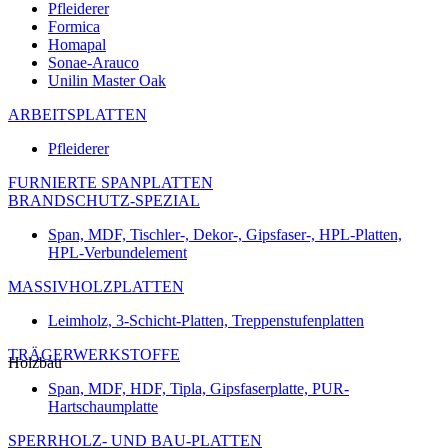
Pfleiderer
Formica
Homapal
Sonae-Arauco
Unilin Master Oak
ARBEITSPLATTEN
Pfleiderer
FURNIERTE SPANPLATTEN
BRANDSCHUTZ-SPEZIAL
Span, MDF, Tischler-, Dekor-, Gipsfaser-, HPL-Platten,
HPL-Verbundelement
MASSIVHOLZPLATTEN
Leimholz, 3-Schicht-Platten, Treppenstufenplatten
TRÄGERWERKSTOFFE
Holzbau
Span, MDF, HDF, Tipla, Gipsfaserplatte, PUR-
Hartschaumplatte
SPERRHOLZ- UND BAU-PLATTEN