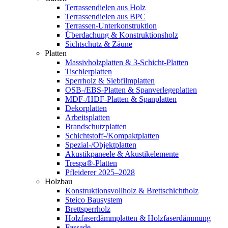
Terrassendielen aus Holz
Terrassendielen aus BPC
Terrassen-Unterkonstruktion
Überdachung & Konstruktionsholz
Sichtschutz & Zäune
Platten
Massivholzplatten & 3-Schicht-Platten
Tischlerplatten
Sperrholz & Siebfilmplatten
OSB-/EBS-Platten & Spanverlegeplatten
MDF-/HDF-Platten & Spanplatten
Dekorplatten
Arbeitsplatten
Brandschutzplatten
Schichtstoff-/Kompaktplatten
Spezial-/Objektplatten
Akustikpaneele & Akustikelemente
Trespa®-Platten
Pfleiderer 2025–2028
Holzbau
Konstruktionsvollholz & Brettschichtholz
Steico Bausystem
Brettsperrholz
Holzfaserdämmplatten & Holzfaserdämmung
Fassade