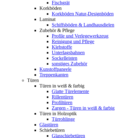
Fischgrät
Korkböden
Korkböden Natur-Designböden
Laminat
Schiffsböden & Landhausdielen
Zubehör & Pflege
Profile und Verlegewerkzeug
Reinigung und Pflege
Klebstoffe
Unterlagsbahnen
Sockelleisten
sonstiges Zubehör
Kunstoffpaneele
Treppenkanten
Türen
Türen in weiß & farbig
Glatte Türelemente
Rillentüren
Profiltüren
Zargen - Türen in weiß & farbig
Türen in Holzoptik
Türrohlinge
Glastüren
Schiebetüren
Glasschiebetüren