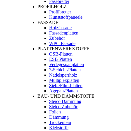
Fasebretter
PROFILHOLZ
Profilbretter
Kunststoffpaneele
FASSADE
Holzfassade
Fassadenplatten
Zubehör
WPC-Fassade
PLATTENWERKSTOFFE
OSB-Platten
ESB-Platten
Verlegespanplatten
3-Schicht-Platten
Nadelsperrholz
Multiplexplatten
Sieb-/Film-Platten
Agepan-Platten
BAU- UND DÄMMSTOFFE
Steico Dämmung
Steico Zubehör
Folien
Dämmung
Trockenbau
Klebstoffe