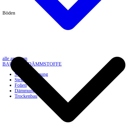
Böden
alle anzeigen
BAU- UND DÄMMSTOFFE
Steico Dämmung
Steico Zubehör
Folien
Dämmung
Trockenbau