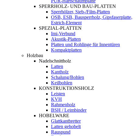
PUR-Hartschaumplatte
SPERRHOLZ- UND BAU-PLATTEN
Sperrhölzer, Sieb-/Film-Platten
OSB, ESB, Bausperrholz, Gipsfaserplatte,
Estrich-Element
SPEZIAL-PLATTEN
Imi-Verbund
Akustik-Platten
Platten und Rohlinge für Innentüren
Kompaktplatten
Holzbau
Nadelschnittholz
Latten
Kantholz
Schalung/Bohlen
Keilbohlen
KONSTRUKTIONSHOLZ
Leisten
KVH
Rahmenholz
BSH / Leimbinder
HOBELWARE
Glattkantbretter
Latten gehobelt
Rauspund