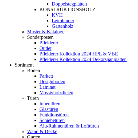
Doppelstegplatten
KONSTRUKTIONSHOLZ
KVH
Leimbinder
Gartenholz
Muster & Kataloge
Sonderposten
Pfleiderer
Outlet
Pfleiderer Kollektion 2024 HPL & VBE
Pfleiderer Kollektion 2024 Dekorspanplatten
Sortiment
Böden
Parkett
Designboden
Laminat
Massivholzdielen
Türen
Innentüren
Glastüren
Funktionstüren
Schiebetüren
Alu-Rahmentüren & Lofttüren
Wand & Decke
Garten