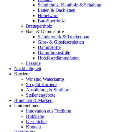
Schnittholz, Kantholz & Schalung
Latten & Dachlatten
Hobelware
Bau-Sperrholz
Brettsperrholz
Bau- & Dämmstoffe
Ständerwerk & Trockenbau
Gips- & Gipsfaserplatten
Dämmstoffe
Dampfbremsfolie
Holzfaserdämmplatten
Fassade
Nachhaltigkeit
Karriere
Wir sind Waterkamp
So geht Karriere
Ausbildung & Studium
Stellenangebote
Branchen & Marken
Unternehmen
Innovation aus Tradition
Holzliebe
Geschichte
Kontakt