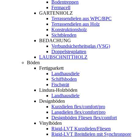
Bodentreppen
Fermacell
GARTENHOLZ
Terrassendielen aus WPC/BPC
Terrassendielen aus Holz
Konstruktionsholz
Sichtblenden
BEDACHUNG
Verbundsicherheitsglas (VSG)
Doppelstegplatten
LAUBSCHNITTHOLZ
Böden
Fertigparkett
Landhausdiele
Schiffsboden
Fischgrät
Lindura-Holzböden
Landhausdiele
Designböden
Kurzdielen flex/comfort/pro
Langdielen flex/comfort/pro
Designböden Fliesen flex/comfort
Vinylböden
Rigid-LVT Kurzdielen/Fliesen
Rigid-LVT Breitdielen mit Synchronpore