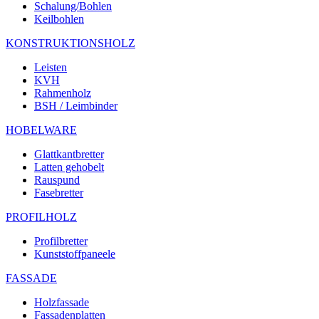
Schalung/Bohlen
Keilbohlen
KONSTRUKTIONSHOLZ
Leisten
KVH
Rahmenholz
BSH / Leimbinder
HOBELWARE
Glattkantbretter
Latten gehobelt
Rauspund
Fasebretter
PROFILHOLZ
Profilbretter
Kunststoffpaneele
FASSADE
Holzfassade
Fassadenplatten