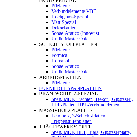
FARBVERBUND
Pfleiderer
Verbundelemente VBE
Hochglanz-Spezial
Matt-Spezial
Dekorkanten
Sonae-Arauco (Innovus)
Unilin Master Oak
SCHICHTSTOFFPLATTEN
Pfleiderer
Formica
Homapal
Sonae-Arauco
Unilin Master Oak
ARBEITSPLATTEN
Pfleiderer
FURNIERTE SPANPLATTEN
BRANDSCHUTZ-SPEZIAL
Span, MDF, Tischler-, Dekor-, Gipsfaser-,
HPL-Platten, HPL-Verbundelement
MASSIVHOLZPLATTEN
Leimholz, 3-Schicht-Platten,
Treppenstufenplatten
TRÄGERWERKSTOFFE
Span, MDF, HDF, Tipla, Gipsfaserplatte,