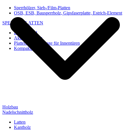
Sperrhölzer, Sieb-/Film-Platten
OSB, ESB, Bausperrholz, Gipsfaserplatte, Estrich-Element
SPEZIAL-PLATTEN
Imi-Verbund
Akustik-Platten
Platten und Rohlinge für Innentüren
Kompaktplatten
Holzbau
Nadelschnittholz
Latten
Kantholz