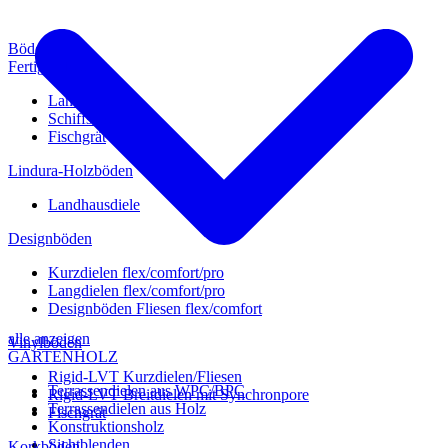
Böden
Fertigparkett
Landhausdiele
Schiffsboden
Fischgrät
Lindura-Holzböden
Landhausdiele
Designböden
Kurzdielen flex/comfort/pro
Langdielen flex/comfort/pro
Designböden Fliesen flex/comfort
alle anzeigen
Vinylböden
GARTENHOLZ
Rigid-LVT Kurzdielen/Fliesen
Terrassendielen aus WPC/BPC
Rigid-LVT Breitdielen mit Synchronpore
Terrassendielen aus Holz
Fischgrät
Konstruktionsholz
Sichtblenden
Korkböden