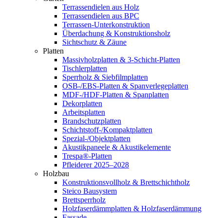
Terrassendielen aus Holz
Terrassendielen aus BPC
Terrassen-Unterkonstruktion
Überdachung & Konstruktionsholz
Sichtschutz & Zäune
Platten
Massivholzplatten & 3-Schicht-Platten
Tischlerplatten
Sperrholz & Siebfilmplatten
OSB-/EBS-Platten & Spanverlegeplatten
MDF-/HDF-Platten & Spanplatten
Dekorplatten
Arbeitsplatten
Brandschutzplatten
Schichtstoff-/Kompaktplatten
Spezial-/Objektplatten
Akustikpaneele & Akustikelemente
Trespa®-Platten
Pfleiderer 2025–2028
Holzbau
Konstruktionsvollholz & Brettschichtholz
Steico Bausystem
Brettsperrholz
Holzfaserdämmplatten & Holzfaserdämmung
Fassade