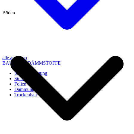
Böden
alle anzeigen
BAU- UND DÄMMSTOFFE
Steico Dämmung
Steico Zubehör
Folien
Dämmung
Trockenbau