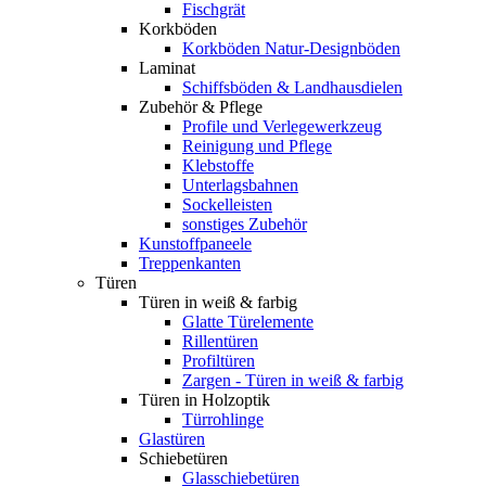
Fischgrät
Korkböden
Korkböden Natur-Designböden
Laminat
Schiffsböden & Landhausdielen
Zubehör & Pflege
Profile und Verlegewerkzeug
Reinigung und Pflege
Klebstoffe
Unterlagsbahnen
Sockelleisten
sonstiges Zubehör
Kunstoffpaneele
Treppenkanten
Türen
Türen in weiß & farbig
Glatte Türelemente
Rillentüren
Profiltüren
Zargen - Türen in weiß & farbig
Türen in Holzoptik
Türrohlinge
Glastüren
Schiebetüren
Glasschiebetüren