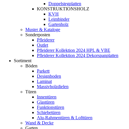
Doppelstegplatten
KONSTRUKTIONSHOLZ
KVH
Leimbinder
Gartenholz
Muster & Kataloge
Sonderposten
Pfleiderer
Outlet
Pfleiderer Kollektion 2024 HPL & VBE
Pfleiderer Kollektion 2024 Dekorspanplatten
Sortiment
Böden
Parkett
Designboden
Laminat
Massivholzdielen
Türen
Innentüren
Glastüren
Funktionstüren
Schiebetüren
Alu-Rahmentüren & Lofttüren
Wand & Decke
Garten