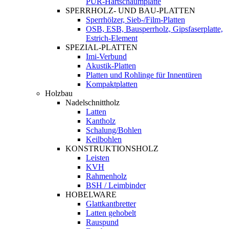
PUR-Hartschaumplatte
SPERRHOLZ- UND BAU-PLATTEN
Sperrhölzer, Sieb-/Film-Platten
OSB, ESB, Bausperrholz, Gipsfaserplatte,
Estrich-Element
SPEZIAL-PLATTEN
Imi-Verbund
Akustik-Platten
Platten und Rohlinge für Innentüren
Kompaktplatten
Holzbau
Nadelschnittholz
Latten
Kantholz
Schalung/Bohlen
Keilbohlen
KONSTRUKTIONSHOLZ
Leisten
KVH
Rahmenholz
BSH / Leimbinder
HOBELWARE
Glattkantbretter
Latten gehobelt
Rauspund