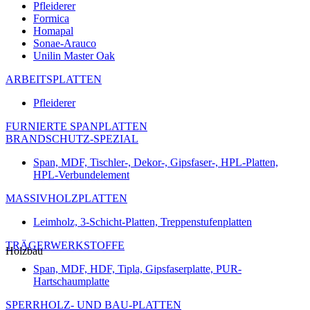
Pfleiderer
Formica
Homapal
Sonae-Arauco
Unilin Master Oak
ARBEITSPLATTEN
Pfleiderer
FURNIERTE SPANPLATTEN
BRANDSCHUTZ-SPEZIAL
Span, MDF, Tischler-, Dekor-, Gipsfaser-, HPL-Platten,
HPL-Verbundelement
MASSIVHOLZPLATTEN
Leimholz, 3-Schicht-Platten, Treppenstufenplatten
TRÄGERWERKSTOFFE
Holzbau
Span, MDF, HDF, Tipla, Gipsfaserplatte, PUR-
Hartschaumplatte
SPERRHOLZ- UND BAU-PLATTEN