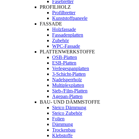
Fasebretter
PROFILHOLZ
Profilbretter
Kunststoffpaneele
FASSADE
Holzfassade
Fassadenplatten
Zubehör
WPC-Fassade
PLATTENWERKSTOFFE
OSB-Platten
ESB-Platten
Verlegespanplatten
3-Schicht-Platten
Nadelsperrholz
Multiplexplatten
Sieb-/Film-Platten
Agepan-Platten
BAU- UND DÄMMSTOFFE
Steico Dämmung
Steico Zubehör
Folien
Dämmung
Trockenbau
Klebstoffe