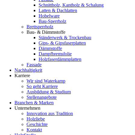
Schnittholz, Kantholz & Schalung
Latten & Dachlatten
Hobelware
Bau-Sperrholz
Brettsperrholz
Bau- & Dämmstoffe
Ständerwerk & Trockenbau
Gips- & Gipsfaserplatten
Dämmstoffe
Dampfbremsfolie
Holzfaserdämmplatten
Fassade
Nachhaltigkeit
Karriere
Wir sind Waterkamp
So geht Karriere
Ausbildung & Studium
Stellenangebote
Branchen & Marken
Unternehmen
Innovation aus Tradition
Holzliebe
Geschichte
Kontakt