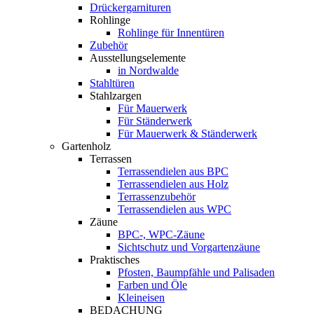
Drückergarnituren
Rohlinge
Rohlinge für Innentüren
Zubehör
Ausstellungselemente
in Nordwalde
Stahltüren
Stahlzargen
Für Mauerwerk
Für Ständerwerk
Für Mauerwerk & Ständerwerk
Gartenholz
Terrassen
Terrassendielen aus BPC
Terrassendielen aus Holz
Terrassenzubehör
Terrassendielen aus WPC
Zäune
BPC-, WPC-Zäune
Sichtschutz und Vorgartenzäune
Praktisches
Pfosten, Baumpfähle und Palisaden
Farben und Öle
Kleineisen
BEDACHUNG