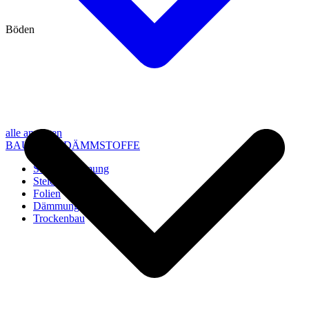
Böden
alle anzeigen
BAU- UND DÄMMSTOFFE
Steico Dämmung
Steico Zubehör
Folien
Dämmung
Trockenbau