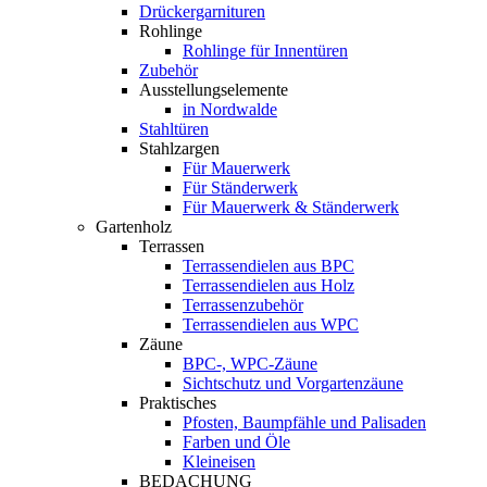
Drückergarnituren
Rohlinge
Rohlinge für Innentüren
Zubehör
Ausstellungselemente
in Nordwalde
Stahltüren
Stahlzargen
Für Mauerwerk
Für Ständerwerk
Für Mauerwerk & Ständerwerk
Gartenholz
Terrassen
Terrassendielen aus BPC
Terrassendielen aus Holz
Terrassenzubehör
Terrassendielen aus WPC
Zäune
BPC-, WPC-Zäune
Sichtschutz und Vorgartenzäune
Praktisches
Pfosten, Baumpfähle und Palisaden
Farben und Öle
Kleineisen
BEDACHUNG