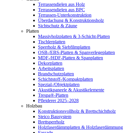
Terrassendielen aus Holz
Terrassendielen aus BPC
Terrassen-Unterkonstruktion
Überdachung & Konstruktionsholz
Sichtschutz & Zäune
Platten
Massivholzplatten & 3-Schicht-Platten
Tischlerplatten
Sperrholz & Siebfilmplatten
OSB-/EBS-Platten & Spanverlegeplatten
MDF-/HDF-Platten & Spanplatten
Dekorplatten
Arbeitsplatten
Brandschutzplatten
Schichtstoff-/Kompaktplatten
Spezial-/Objektplatten
Akustikpaneele & Akustikelemente
Trespa®-Platten
Pfleiderer 2025–2028
Holzbau
Konstruktionsvollholz & Brettschichtholz
Steico Bausystem
Brettsperrholz
Holzfaserdämmplatten & Holzfaserdämmung
Fassade