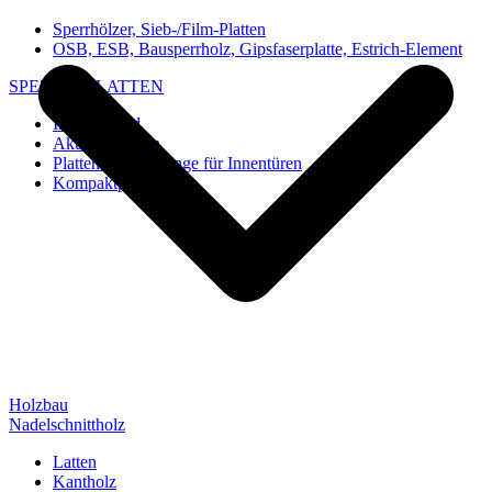
Sperrhölzer, Sieb-/Film-Platten
OSB, ESB, Bausperrholz, Gipsfaserplatte, Estrich-Element
SPEZIAL-PLATTEN
Imi-Verbund
Akustik-Platten
Platten und Rohlinge für Innentüren
Kompaktplatten
Holzbau
Nadelschnittholz
Latten
Kantholz