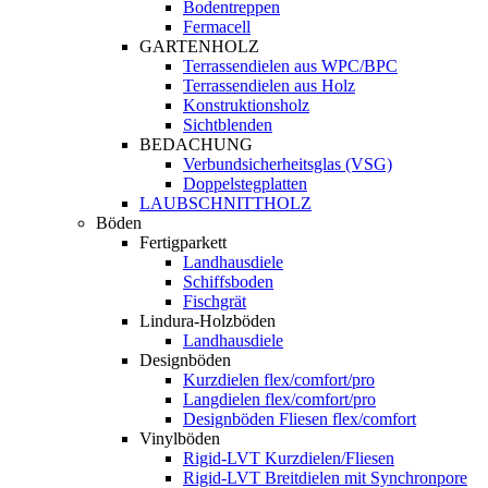
Bodentreppen
Fermacell
GARTENHOLZ
Terrassendielen aus WPC/BPC
Terrassendielen aus Holz
Konstruktionsholz
Sichtblenden
BEDACHUNG
Verbundsicherheitsglas (VSG)
Doppelstegplatten
LAUBSCHNITTHOLZ
Böden
Fertigparkett
Landhausdiele
Schiffsboden
Fischgrät
Lindura-Holzböden
Landhausdiele
Designböden
Kurzdielen flex/comfort/pro
Langdielen flex/comfort/pro
Designböden Fliesen flex/comfort
Vinylböden
Rigid-LVT Kurzdielen/Fliesen
Rigid-LVT Breitdielen mit Synchronpore