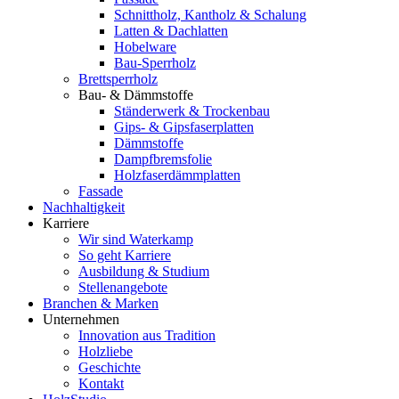
Schnittholz, Kantholz & Schalung
Latten & Dachlatten
Hobelware
Bau-Sperrholz
Brettsperrholz
Bau- & Dämmstoffe
Ständerwerk & Trockenbau
Gips- & Gipsfaserplatten
Dämmstoffe
Dampfbremsfolie
Holzfaserdämmplatten
Fassade
Nachhaltigkeit
Karriere
Wir sind Waterkamp
So geht Karriere
Ausbildung & Studium
Stellenangebote
Branchen & Marken
Unternehmen
Innovation aus Tradition
Holzliebe
Geschichte
Kontakt