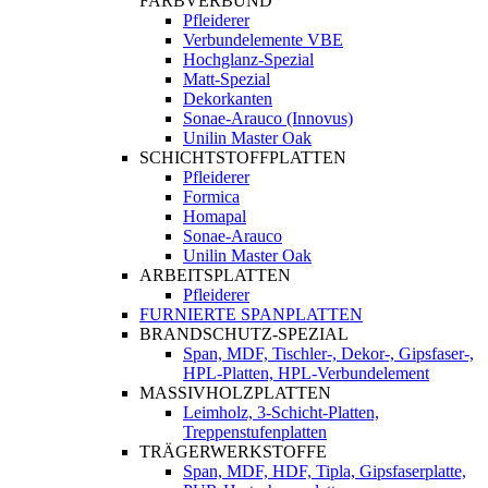
FARBVERBUND
Pfleiderer
Verbundelemente VBE
Hochglanz-Spezial
Matt-Spezial
Dekorkanten
Sonae-Arauco (Innovus)
Unilin Master Oak
SCHICHTSTOFFPLATTEN
Pfleiderer
Formica
Homapal
Sonae-Arauco
Unilin Master Oak
ARBEITSPLATTEN
Pfleiderer
FURNIERTE SPANPLATTEN
BRANDSCHUTZ-SPEZIAL
Span, MDF, Tischler-, Dekor-, Gipsfaser-,
HPL-Platten, HPL-Verbundelement
MASSIVHOLZPLATTEN
Leimholz, 3-Schicht-Platten,
Treppenstufenplatten
TRÄGERWERKSTOFFE
Span, MDF, HDF, Tipla, Gipsfaserplatte,