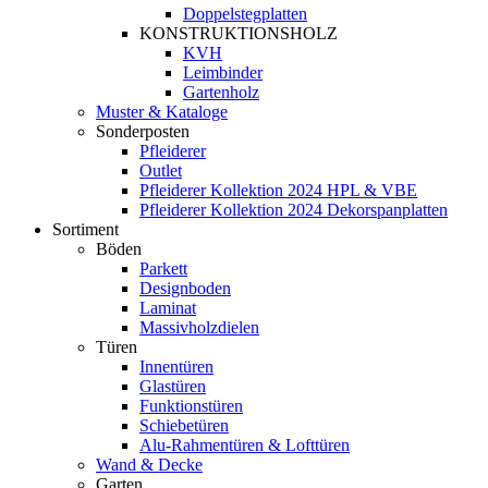
Doppelstegplatten
KONSTRUKTIONSHOLZ
KVH
Leimbinder
Gartenholz
Muster & Kataloge
Sonderposten
Pfleiderer
Outlet
Pfleiderer Kollektion 2024 HPL & VBE
Pfleiderer Kollektion 2024 Dekorspanplatten
Sortiment
Böden
Parkett
Designboden
Laminat
Massivholzdielen
Türen
Innentüren
Glastüren
Funktionstüren
Schiebetüren
Alu-Rahmentüren & Lofttüren
Wand & Decke
Garten