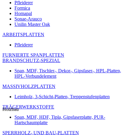
Pfleiderer
Formica
Homapal
Sonae-Arauco
Unilin Master Oak
ARBEITSPLATTEN
Pfleiderer
FURNIERTE SPANPLATTEN
BRANDSCHUTZ-SPEZIAL
Span, MDF, Tischler-, Dekor-, Gipsfaser-, HPL-Platten,
HPL-Verbundelement
MASSIVHOLZPLATTEN
Leimholz, 3-Schicht-Platten, Treppenstufenplatten
TRÄGERWERKSTOFFE
Holzbau
Span, MDF, HDF, Tipla, Gipsfaserplatte, PUR-
Hartschaumplatte
SPERRHOLZ- UND BAU-PLATTEN