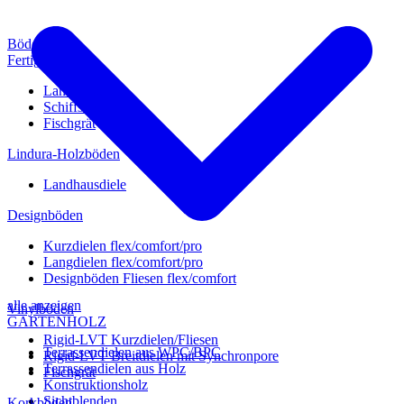
Böden
Fertigparkett
Landhausdiele
Schiffsboden
Fischgrät
Lindura-Holzböden
Landhausdiele
Designböden
Kurzdielen flex/comfort/pro
Langdielen flex/comfort/pro
Designböden Fliesen flex/comfort
alle anzeigen
Vinylböden
GARTENHOLZ
Rigid-LVT Kurzdielen/Fliesen
Terrassendielen aus WPC/BPC
Rigid-LVT Breitdielen mit Synchronpore
Terrassendielen aus Holz
Fischgrät
Konstruktionsholz
Sichtblenden
Korkböden