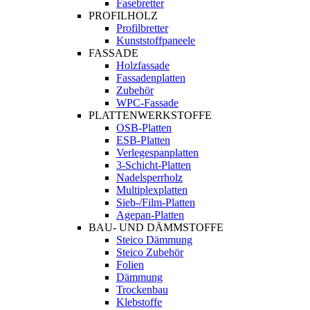
Fasebretter
PROFILHOLZ
Profilbretter
Kunststoffpaneele
FASSADE
Holzfassade
Fassadenplatten
Zubehör
WPC-Fassade
PLATTENWERKSTOFFE
OSB-Platten
ESB-Platten
Verlegespanplatten
3-Schicht-Platten
Nadelsperrholz
Multiplexplatten
Sieb-/Film-Platten
Agepan-Platten
BAU- UND DÄMMSTOFFE
Steico Dämmung
Steico Zubehör
Folien
Dämmung
Trockenbau
Klebstoffe