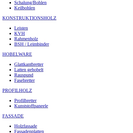
Schalung/Bohlen
Keilbohlen
KONSTRUKTIONSHOLZ
Leisten
KVH
Rahmenholz
BSH / Leimbinder
HOBELWARE
Glattkantbretter
Latten gehobelt
Rauspund
Fasebretter
PROFILHOLZ
Profilbretter
Kunststoffpaneele
FASSADE
Holzfassade
Fassadenplatten