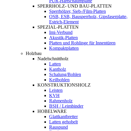
PUR-Hartschaumplatte
SPERRHOLZ- UND BAU-PLATTEN
Sperrhölzer, Sieb-/Film-Platten
OSB, ESB, Bausperrholz, Gipsfaserplatte,
Estrich-Element
SPEZIAL-PLATTEN
Imi-Verbund
Akustik-Platten
Platten und Rohlinge für Innentüren
Kompaktplatten
Holzbau
Nadelschnittholz
Latten
Kantholz
Schalung/Bohlen
Keilbohlen
KONSTRUKTIONSHOLZ
Leisten
KVH
Rahmenholz
BSH / Leimbinder
HOBELWARE
Glattkantbretter
Latten gehobelt
Rauspund