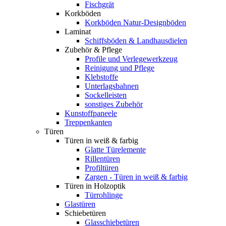
Fischgrät
Korkböden
Korkböden Natur-Designböden
Laminat
Schiffsböden & Landhausdielen
Zubehör & Pflege
Profile und Verlegewerkzeug
Reinigung und Pflege
Klebstoffe
Unterlagsbahnen
Sockelleisten
sonstiges Zubehör
Kunstoffpaneele
Treppenkanten
Türen
Türen in weiß & farbig
Glatte Türelemente
Rillentüren
Profiltüren
Zargen - Türen in weiß & farbig
Türen in Holzoptik
Türrohlinge
Glastüren
Schiebetüren
Glasschiebetüren