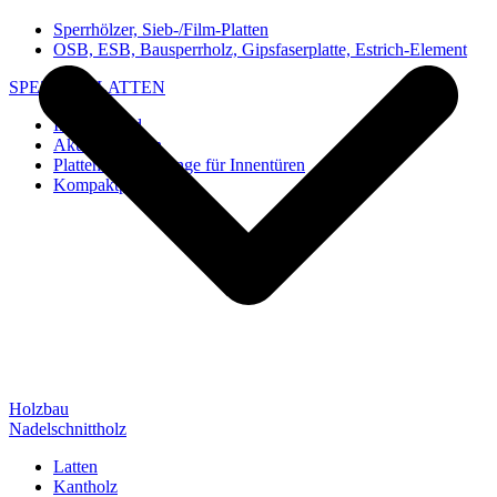
Sperrhölzer, Sieb-/Film-Platten
OSB, ESB, Bausperrholz, Gipsfaserplatte, Estrich-Element
SPEZIAL-PLATTEN
Imi-Verbund
Akustik-Platten
Platten und Rohlinge für Innentüren
Kompaktplatten
Holzbau
Nadelschnittholz
Latten
Kantholz