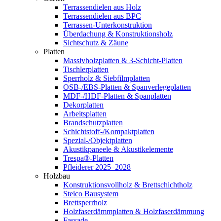
Terrassendielen aus Holz
Terrassendielen aus BPC
Terrassen-Unterkonstruktion
Überdachung & Konstruktionsholz
Sichtschutz & Zäune
Platten
Massivholzplatten & 3-Schicht-Platten
Tischlerplatten
Sperrholz & Siebfilmplatten
OSB-/EBS-Platten & Spanverlegeplatten
MDF-/HDF-Platten & Spanplatten
Dekorplatten
Arbeitsplatten
Brandschutzplatten
Schichtstoff-/Kompaktplatten
Spezial-/Objektplatten
Akustikpaneele & Akustikelemente
Trespa®-Platten
Pfleiderer 2025–2028
Holzbau
Konstruktionsvollholz & Brettschichtholz
Steico Bausystem
Brettsperrholz
Holzfaserdämmplatten & Holzfaserdämmung
Fassade