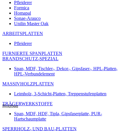
Pfleiderer
Formica
Homapal
Sonae-Arauco
Unilin Master Oak
ARBEITSPLATTEN
Pfleiderer
FURNIERTE SPANPLATTEN
BRANDSCHUTZ-SPEZIAL
Span, MDF, Tischler-, Dekor-, Gipsfaser-, HPL-Platten,
HPL-Verbundelement
MASSIVHOLZPLATTEN
Leimholz, 3-Schicht-Platten, Treppenstufenplatten
TRÄGERWERKSTOFFE
Holzbau
Span, MDF, HDF, Tipla, Gipsfaserplatte, PUR-
Hartschaumplatte
SPERRHOLZ- UND BAU-PLATTEN