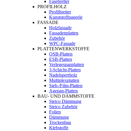
Fasebretter
PROFILHOLZ
Profilbretter
Kunststoffpaneele
FASSADE
Holzfassade
Fassadenplatten
Zubehör
WPC-Fassade
PLATTENWERKSTOFFE
OSB-Platten
ESB-Platten
Verlegespanplatten
3-Schicht-Platten
Nadelsperrholz
Multiplexplatten
Sieb-/Film-Platten
Agepan-Platten
BAU- UND DÄMMSTOFFE
Steico Dämmung
Steico Zubehör
Folien
Dämmung
Trockenbau
Klebstoffe