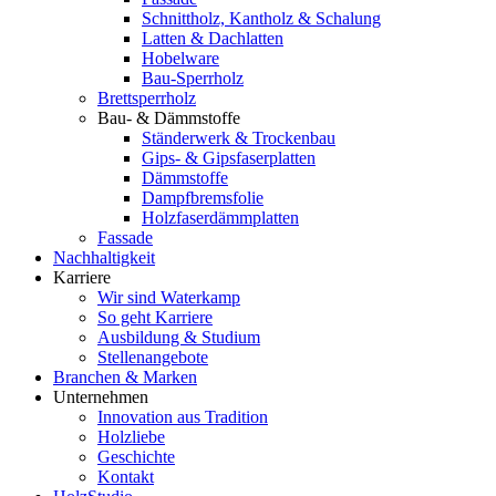
Schnittholz, Kantholz & Schalung
Latten & Dachlatten
Hobelware
Bau-Sperrholz
Brettsperrholz
Bau- & Dämmstoffe
Ständerwerk & Trockenbau
Gips- & Gipsfaserplatten
Dämmstoffe
Dampfbremsfolie
Holzfaserdämmplatten
Fassade
Nachhaltigkeit
Karriere
Wir sind Waterkamp
So geht Karriere
Ausbildung & Studium
Stellenangebote
Branchen & Marken
Unternehmen
Innovation aus Tradition
Holzliebe
Geschichte
Kontakt