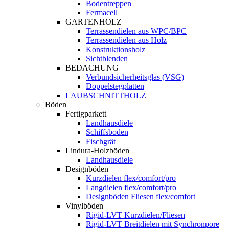
Bodentreppen
Fermacell
GARTENHOLZ
Terrassendielen aus WPC/BPC
Terrassendielen aus Holz
Konstruktionsholz
Sichtblenden
BEDACHUNG
Verbundsicherheitsglas (VSG)
Doppelstegplatten
LAUBSCHNITTHOLZ
Böden
Fertigparkett
Landhausdiele
Schiffsboden
Fischgrät
Lindura-Holzböden
Landhausdiele
Designböden
Kurzdielen flex/comfort/pro
Langdielen flex/comfort/pro
Designböden Fliesen flex/comfort
Vinylböden
Rigid-LVT Kurzdielen/Fliesen
Rigid-LVT Breitdielen mit Synchronpore