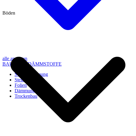
Böden
alle anzeigen
BAU- UND DÄMMSTOFFE
Steico Dämmung
Steico Zubehör
Folien
Dämmung
Trockenbau