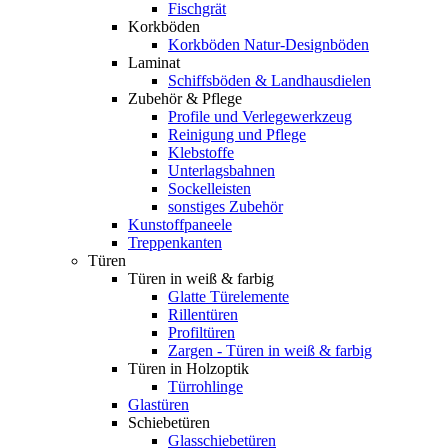
Fischgrät
Korkböden
Korkböden Natur-Designböden
Laminat
Schiffsböden & Landhausdielen
Zubehör & Pflege
Profile und Verlegewerkzeug
Reinigung und Pflege
Klebstoffe
Unterlagsbahnen
Sockelleisten
sonstiges Zubehör
Kunstoffpaneele
Treppenkanten
Türen
Türen in weiß & farbig
Glatte Türelemente
Rillentüren
Profiltüren
Zargen - Türen in weiß & farbig
Türen in Holzoptik
Türrohlinge
Glastüren
Schiebetüren
Glasschiebetüren