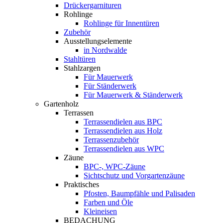
Drückergarnituren
Rohlinge
Rohlinge für Innentüren
Zubehör
Ausstellungselemente
in Nordwalde
Stahltüren
Stahlzargen
Für Mauerwerk
Für Ständerwerk
Für Mauerwerk & Ständerwerk
Gartenholz
Terrassen
Terrassendielen aus BPC
Terrassendielen aus Holz
Terrassenzubehör
Terrassendielen aus WPC
Zäune
BPC-, WPC-Zäune
Sichtschutz und Vorgartenzäune
Praktisches
Pfosten, Baumpfähle und Palisaden
Farben und Öle
Kleineisen
BEDACHUNG