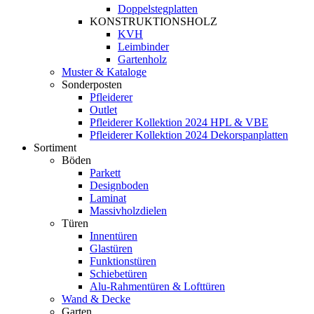
Doppelstegplatten
KONSTRUKTIONSHOLZ
KVH
Leimbinder
Gartenholz
Muster & Kataloge
Sonderposten
Pfleiderer
Outlet
Pfleiderer Kollektion 2024 HPL & VBE
Pfleiderer Kollektion 2024 Dekorspanplatten
Sortiment
Böden
Parkett
Designboden
Laminat
Massivholzdielen
Türen
Innentüren
Glastüren
Funktionstüren
Schiebetüren
Alu-Rahmentüren & Lofttüren
Wand & Decke
Garten