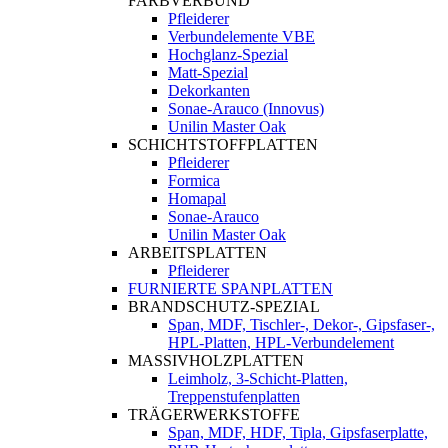
FARBVERBUND
Pfleiderer
Verbundelemente VBE
Hochglanz-Spezial
Matt-Spezial
Dekorkanten
Sonae-Arauco (Innovus)
Unilin Master Oak
SCHICHTSTOFFPLATTEN
Pfleiderer
Formica
Homapal
Sonae-Arauco
Unilin Master Oak
ARBEITSPLATTEN
Pfleiderer
FURNIERTE SPANPLATTEN
BRANDSCHUTZ-SPEZIAL
Span, MDF, Tischler-, Dekor-, Gipsfaser-,
HPL-Platten, HPL-Verbundelement
MASSIVHOLZPLATTEN
Leimholz, 3-Schicht-Platten,
Treppenstufenplatten
TRÄGERWERKSTOFFE
Span, MDF, HDF, Tipla, Gipsfaserplatte,