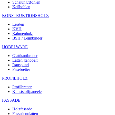
Schalung/Bohlen
Keilbohlen
KONSTRUKTIONSHOLZ
Leisten
KVH
Rahmenholz
BSH / Leimbinder
HOBELWARE
Glattkantbretter
Latten gehobelt
Rauspund
Fasebretter
PROFILHOLZ
Profilbretter
Kunststoffpaneele
FASSADE
Holzfassade
Fassadenplatten