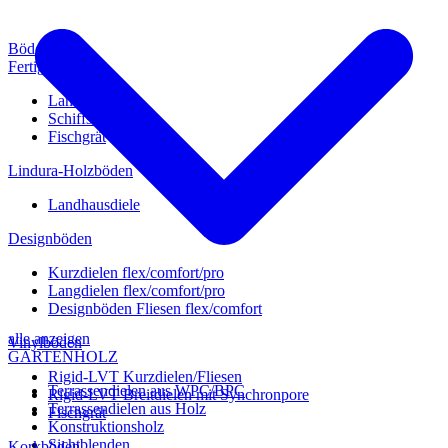
Böden
Fertigparkett
Landhausdiele
Schiffsboden
Fischgrät
Lindura-Holzböden
Landhausdiele
Designböden
Kurzdielen flex/comfort/pro
Langdielen flex/comfort/pro
Designböden Fliesen flex/comfort
alle anzeigen
Vinylböden
GARTENHOLZ
Rigid-LVT Kurzdielen/Fliesen
Terrassendielen aus WPC/BPC
Rigid-LVT Breitdielen mit Synchronpore
Terrassendielen aus Holz
Fischgrät
Konstruktionsholz
Sichtblenden
Korkböden