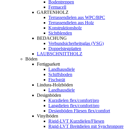
Bodentreppen
Fermacell
GARTENHOLZ
Terrassendielen aus WPC/BPC
Terrassendielen aus Holz
Konstruktionsholz
Sichtblenden
BEDACHUNG
Verbundsicherheitsglas (VSG)
Doppelstegplatten
LAUBSCHNITTHOLZ
Böden
Fertigparkett
Landhausdiele
Schiffsboden
Fischgrät
Lindura-Holzböden
Landhausdiele
Designböden
Kurzdielen flex/comfort/pro
Langdielen flex/comfort/pro
Designböden Fliesen flex/comfort
Vinylböden
Rigid-LVT Kurzdielen/Fliesen
Rigid-LVT Breitdielen mit Synchronpore