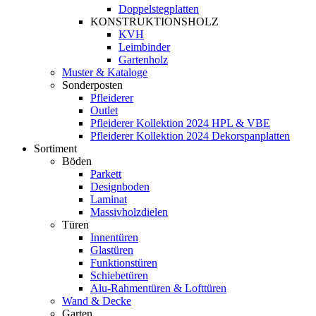
Doppelstegplatten
KONSTRUKTIONSHOLZ
KVH
Leimbinder
Gartenholz
Muster & Kataloge
Sonderposten
Pfleiderer
Outlet
Pfleiderer Kollektion 2024 HPL & VBE
Pfleiderer Kollektion 2024 Dekorspanplatten
Sortiment
Böden
Parkett
Designboden
Laminat
Massivholzdielen
Türen
Innentüren
Glastüren
Funktionstüren
Schiebetüren
Alu-Rahmentüren & Lofttüren
Wand & Decke
Garten