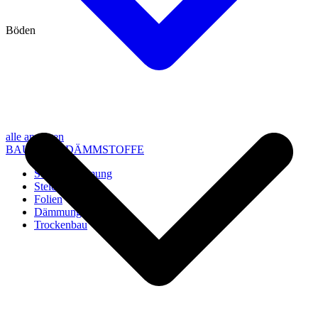
Böden
alle anzeigen
BAU- UND DÄMMSTOFFE
Steico Dämmung
Steico Zubehör
Folien
Dämmung
Trockenbau