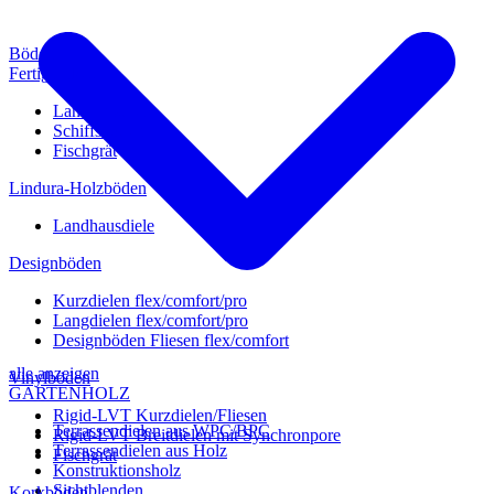
Böden
Fertigparkett
Landhausdiele
Schiffsboden
Fischgrät
Lindura-Holzböden
Landhausdiele
Designböden
Kurzdielen flex/comfort/pro
Langdielen flex/comfort/pro
Designböden Fliesen flex/comfort
alle anzeigen
Vinylböden
GARTENHOLZ
Rigid-LVT Kurzdielen/Fliesen
Terrassendielen aus WPC/BPC
Rigid-LVT Breitdielen mit Synchronpore
Terrassendielen aus Holz
Fischgrät
Konstruktionsholz
Sichtblenden
Korkböden