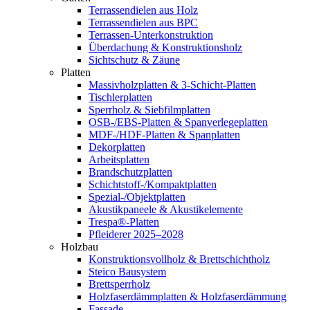
Terrassendielen aus Holz
Terrassendielen aus BPC
Terrassen-Unterkonstruktion
Überdachung & Konstruktionsholz
Sichtschutz & Zäune
Platten
Massivholzplatten & 3-Schicht-Platten
Tischlerplatten
Sperrholz & Siebfilmplatten
OSB-/EBS-Platten & Spanverlegeplatten
MDF-/HDF-Platten & Spanplatten
Dekorplatten
Arbeitsplatten
Brandschutzplatten
Schichtstoff-/Kompaktplatten
Spezial-/Objektplatten
Akustikpaneele & Akustikelemente
Trespa®-Platten
Pfleiderer 2025–2028
Holzbau
Konstruktionsvollholz & Brettschichtholz
Steico Bausystem
Brettsperrholz
Holzfaserdämmplatten & Holzfaserdämmung
Fassade