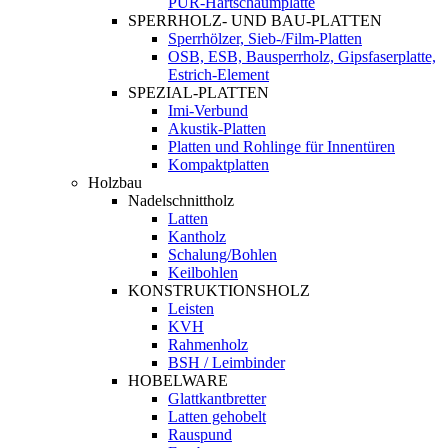
PUR-Hartschaumplatte
SPERRHOLZ- UND BAU-PLATTEN
Sperrhölzer, Sieb-/Film-Platten
OSB, ESB, Bausperrholz, Gipsfaserplatte,
Estrich-Element
SPEZIAL-PLATTEN
Imi-Verbund
Akustik-Platten
Platten und Rohlinge für Innentüren
Kompaktplatten
Holzbau
Nadelschnittholz
Latten
Kantholz
Schalung/Bohlen
Keilbohlen
KONSTRUKTIONSHOLZ
Leisten
KVH
Rahmenholz
BSH / Leimbinder
HOBELWARE
Glattkantbretter
Latten gehobelt
Rauspund