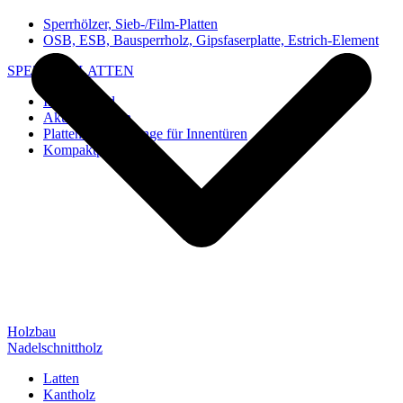
Sperrhölzer, Sieb-/Film-Platten
OSB, ESB, Bausperrholz, Gipsfaserplatte, Estrich-Element
SPEZIAL-PLATTEN
Imi-Verbund
Akustik-Platten
Platten und Rohlinge für Innentüren
Kompaktplatten
Holzbau
Nadelschnittholz
Latten
Kantholz