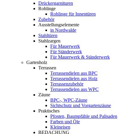
Drückergarnituren
Rohlinge
Rohlinge für Innentüren
Zubehör
Ausstellungselemente
in Nordwalde
Stahltüren
Stahlzargen
Für Mauerwerk
Für Ständerwerk
Für Mauerwerk & Ständerwerk
Gartenholz
Terrassen
Terrassendielen aus BPC
Terrassendielen aus Holz
Terrassenzubehör
Terrassendielen aus WPC
Zäune
BPC-, WPC-Zäune
Sichtschutz und Vorgartenzäune
Praktisches
Pfosten, Baumpfähle und Palisaden
Farben und Öle
Kleineisen
BEDACHUNG