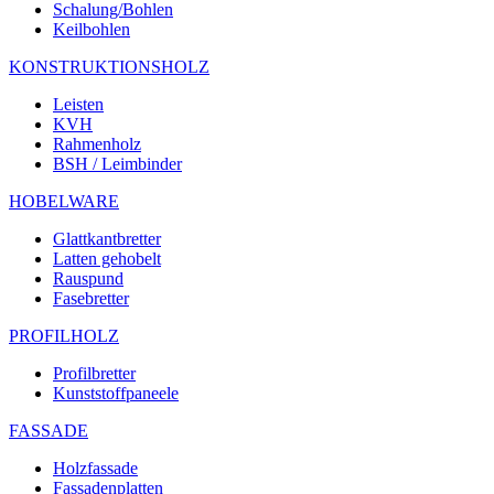
Schalung/Bohlen
Keilbohlen
KONSTRUKTIONSHOLZ
Leisten
KVH
Rahmenholz
BSH / Leimbinder
HOBELWARE
Glattkantbretter
Latten gehobelt
Rauspund
Fasebretter
PROFILHOLZ
Profilbretter
Kunststoffpaneele
FASSADE
Holzfassade
Fassadenplatten