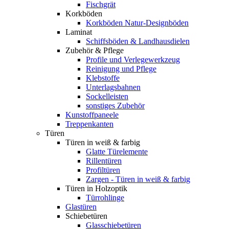
Fischgrät
Korkböden
Korkböden Natur-Designböden
Laminat
Schiffsböden & Landhausdielen
Zubehör & Pflege
Profile und Verlegewerkzeug
Reinigung und Pflege
Klebstoffe
Unterlagsbahnen
Sockelleisten
sonstiges Zubehör
Kunstoffpaneele
Treppenkanten
Türen
Türen in weiß & farbig
Glatte Türelemente
Rillentüren
Profiltüren
Zargen - Türen in weiß & farbig
Türen in Holzoptik
Türrohlinge
Glastüren
Schiebetüren
Glasschiebetüren