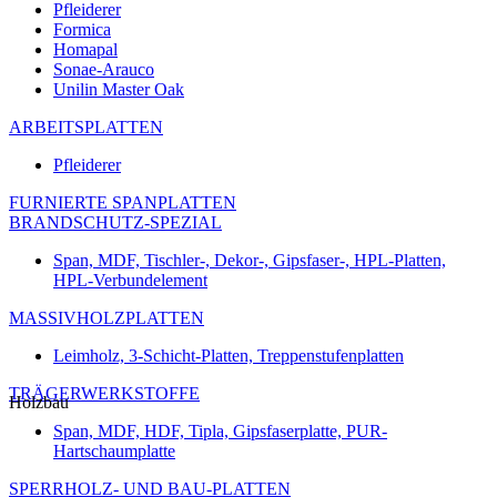
Pfleiderer
Formica
Homapal
Sonae-Arauco
Unilin Master Oak
ARBEITSPLATTEN
Pfleiderer
FURNIERTE SPANPLATTEN
BRANDSCHUTZ-SPEZIAL
Span, MDF, Tischler-, Dekor-, Gipsfaser-, HPL-Platten,
HPL-Verbundelement
MASSIVHOLZPLATTEN
Leimholz, 3-Schicht-Platten, Treppenstufenplatten
TRÄGERWERKSTOFFE
Holzbau
Span, MDF, HDF, Tipla, Gipsfaserplatte, PUR-
Hartschaumplatte
SPERRHOLZ- UND BAU-PLATTEN