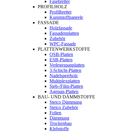
Fasebretter
PROFILHOLZ
Profilbretter
Kunststoffpaneele
FASSADE
Holzfassade
Fassadenplatten
Zubehör
WPC-Fassade
PLATTENWERKSTOFFE
OSB-Platten
ESB-Platten
Verlegespanplatten
3-Schicht-Platten
Nadelsperrholz
Multiplexplatten
Sieb-/Film-Platten
Agepan-Platten
BAU- UND DÄMMSTOFFE
Steico Dämmung
Steico Zubehör
Folien
Dämmung
Trockenbau
Klebstoffe