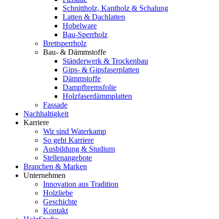
Schnittholz, Kantholz & Schalung
Latten & Dachlatten
Hobelware
Bau-Sperrholz
Brettsperrholz
Bau- & Dämmstoffe
Ständerwerk & Trockenbau
Gips- & Gipsfaserplatten
Dämmstoffe
Dampfbremsfolie
Holzfaserdämmplatten
Fassade
Nachhaltigkeit
Karriere
Wir sind Waterkamp
So geht Karriere
Ausbildung & Studium
Stellenangebote
Branchen & Marken
Unternehmen
Innovation aus Tradition
Holzliebe
Geschichte
Kontakt