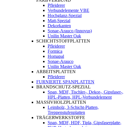
FARBVERBUND
Pfleiderer
Verbundelemente VBE
Hochglanz-Spezial
Matt-Spezial
Dekorkanten
Sonae-Arauco (Innovus)
Unilin Master Oak
SCHICHTSTOFFPLATTEN
Pfleiderer
Formica
Homapal
Sonae-Arauco
Unilin Master Oak
ARBEITSPLATTEN
Pfleiderer
FURNIERTE SPANPLATTEN
BRANDSCHUTZ-SPEZIAL
Span, MDF, Tischler-, Dekor-, Gipsfaser-,
HPL-Platten, HPL-Verbundelement
MASSIVHOLZPLATTEN
Leimholz, 3-Schicht-Platten,
Treppenstufenplatten
TRÄGERWERKSTOFFE
Span, MDF, HDF, Tipla, Gipsfaserplatte,